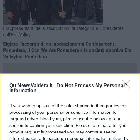
I rappresentanti delle associazioni di categoria e il presidente
dell'Era Volley
Siglato l’accordo di collaborazione tra Confesercenti
Pontedera, il Ccn We Are Pontedera e la società sportiva Era
Volleyball Pontedera.
QuiNewsValdera.it -
Do Not Process My Personal
Information
PONTEDERA —
Promozioni speciali
nelle attività commerciali
pontederesi
per i tesserati della società sportiva Era Volleyball,
If you wish to opt-out of the sale, sharing to third parties, or
che ne potranno usufruire presentando l’ Era Volleyball Card. È
processing of your personal or sensitive information for
stato ufficialmente
siglato l’accordo di collaborazione tra
targeted advertising by us, please use the below opt-out
Confesercenti Pontedera, il Ccn We Are Pontedera e la società
section to confirm your selection. Please note that after your
sportiva Era Volleyball Pontedera
.
opt-out request is processed you may continue seeing
Un progetto che unisce sport e commercio, rafforzando il legame
interest-based ads based on personal information utilized by