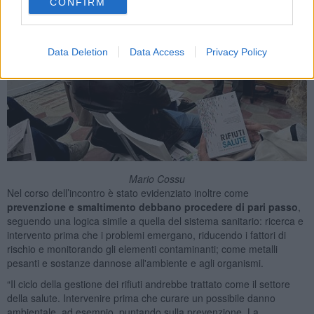
CONFIRM
Data Deletion
Data Access
Privacy Policy
Mario Cossu
Nel corso dell’incontro è stato evidenziato inoltre come
prevenzione e smaltimento debbano procedere di pari passo
,
seguendo una logica simile a quella del sistema sanitario: ricerca e
intervento prima che i problemi emergano, riducendo i fattori di
rischio e monitorando gli elementi contaminanti; come metalli
pesanti e sostanze dannose all'ambiente e agli organismi.
“Il ciclo della gestione dei rifiuti andrebbe trattato come il settore
della salute. Intervenire prima che curare un possibile danno
ambientale, ad esempio, puntando sulla prevenzione. La