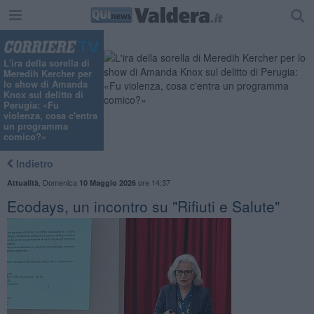
L'ira della sorella di
Meredih Kercher per
lo show di Amanda
Knox sul delitto di
Perugia: «Fu
violenza, cosa c'entra
un programma
comico?»
Indietro
,
Domenica
ore 14:37
Attualità
10 Maggio 2026
Ecodays, un incontro su "Rifiuti e Salute"