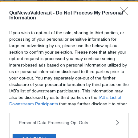
QuiNewsValdera.it -
Do Not Process My Personal
Information
If you wish to opt-out of the sale, sharing to third parties, or
processing of your personal or sensitive information for
targeted advertising by us, please use the below opt-out
Un momento della conferenza stampa
section to confirm your selection. Please note that after your
"Per far sì che la gestione dei rifiuti sia sostenibile è necessaria una
opt-out request is processed you may continue seeing
forte sinergia
tra tutti gli attori in atto; e in questo caso purtroppo si
interest-based ads based on personal information utilized by
riscontrano delle difficoltà ad esempio tra chi produce, che
us or personal information disclosed to third parties prior to
periodicamente cambia la composizione materica del prodotto, e
your opt-out. You may separately opt-out of the further
chi ricicla, che ha poi il compito di adeguarsi a nuove composizioni
disclosure of your personal information by third parties on the
chimiche che necessitano di essere smaltire in sicurezza" hanno
IAB’s list of downstream participants. This information may
dichiarato Cossu e Ferrante.
also be disclosed by us to third parties on the
IAB’s List of
Downstream Participants
that may further disclose it to other
third parties.
Personal Data Processing Opt Outs