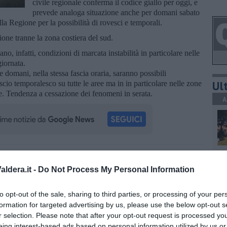
civile regionale conferma il codice giallo per oggi, e
prevede analoga situazione anche per domani sabato
la Regione per la possibilità di rovesci e temporali.
gione tranne la zona costiera del sud.
ano, infatti, condizioni di marcata instabilità in particolare nelle
giornata.
 domani, nella stessa fascia oraria, saranno possibili
Ult
escio temporalesco su tutte le aree ma in in particolare nelle zone
te. Tendenza a cessazione dei fenomeni in serata.
A
S
oscana iscriviti alla
Newsletter QUInews - ToscanaMedia.
ldera.it -
Do Not Process My Personal Information
amente nella tua casella di posta.
to opt-out of the sale, sharing to third parties, or processing of your per
formation for targeted advertising by us, please use the below opt-out s
S
r selection. Please note that after your opt-out request is processed y
eing interest-based ads based on personal information utilized by us or