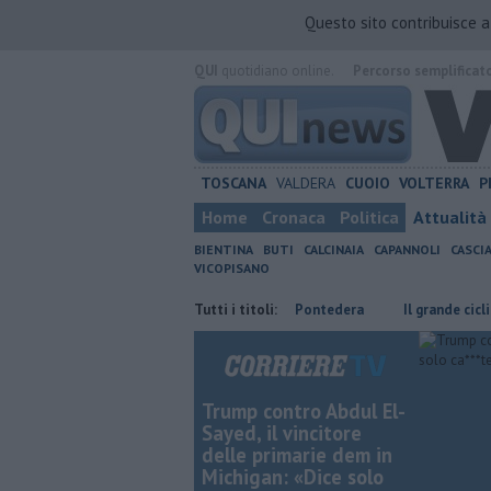
Questo sito contribuisce 
QUI
quotidiano online.
Percorso semplificat
TOSCANA
VALDERA
CUOIO
VOLTERRA
P
Home
Cronaca
Politica
Attualità
BIENTINA
BUTI
CALCINAIA
CAPANNOLI
CASCI
VICOPISANO
Santa Lucia
Svelato il girone del Pontedera
Tutti i titoli:
Il grande ciclismo si 
Trump contro Abdul El-
Sayed, il vincitore
delle primarie dem in
Michigan: «Dice solo