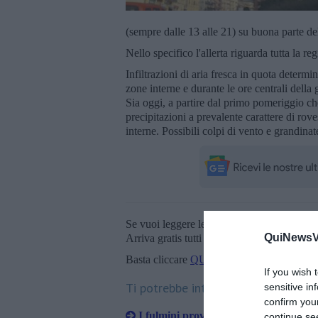
(sempre dalle 13 alle 21) su buona parte del
Nello specifico l'allerta riguarda tutta la re
Infiltrazioni di aria fresca in quota determin
zone interne e durante le ore centrali della 
Sia oggi, a partire dal primo pomeriggio che
precipitazioni a prevalente carattere di rov
interne. Possibili colpi di vento e grandina
Se vuoi leggere le notizie principali della T
QuiNewsVa
Arriva gratis tutti i giorni alle 20:00 dirett
Basta cliccare
QUI
If you wish 
Ti potrebbe interessare anche:
sensitive in
confirm you
I fulmini provocano un black out
continue se