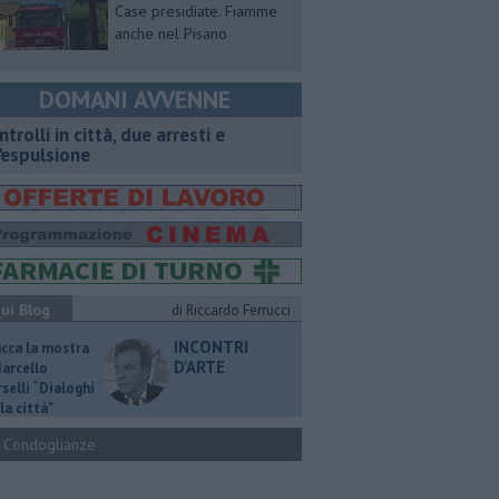
Case presidiate. Fiamme
anche nel Pisano
DOMANI AVVENNE
ntrolli in città, due arresti e
'espulsione
ui Blog
di Riccardo Ferrucci
INCONTRI
ucca la mostra
D'ARTE
Marcello
selli “Dialoghi
la città"
Condoglianze