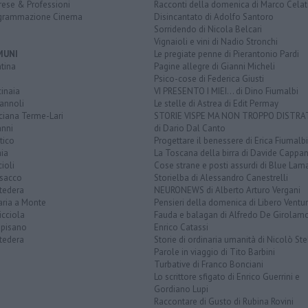
rese & Professioni
Racconti della domenica di Marco Celat
grammazione Cinema
Disincantato di Adolfo Santoro
Sorridendo di Nicola Belcari
Vignaioli e vini di Nadio Stronchi
MUNI
Le pregiate penne di Pierantonio Pardi
tina
Pagine allegre di Gianni Micheli
Psico-cose di Federica Giusti
inaia
VI PRESENTO I MIEI... di Dino Fiumalbi
annoli
Le stelle di Astrea di Edit Permay
ciana Terme-Lari
STORIE VISPE MA NON TROPPO DISTR
anni
di Dario Dal Canto
tico
Progettare il benessere di Erica Fiumalbi
ia
La Toscana della birra di Davide Cappan
ioli
Cose strane e posti assurdi di Blue Lam
sacco
Storielba di Alessandro Canestrelli
tedera
NEURONEWS di Alberto Arturo Vergani
aria a Monte
Pensieri della domenica di Libero Ventur
icciola
Fauda e balagan di Alfredo De Girolam
opisano
Enrico Catassi
tedera
Storie di ordinaria umanità di Nicolò Ste
Parole in viaggio di Tito Barbini
Turbative di Franco Bonciani
Lo scrittore sfigato di Enrico Guerrini e
Gordiano Lupi
Raccontare di Gusto di Rubina Rovini