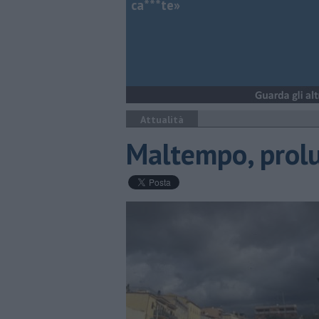
ca***te»
Attualità
Maltempo, prolu