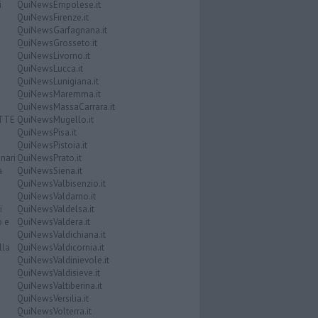
i
QuiNewsEmpolese.it
QuiNewsFirenze.it
QuiNewsGarfagnana.it
QuiNewsGrosseto.it
QuiNewsLivorno.it
QuiNewsLucca.it
QuiNewsLunigiana.it
QuiNewsMaremma.it
QuiNewsMassaCarrara.it
ATTE
QuiNewsMugello.it
QuiNewsPisa.it
QuiNewsPistoia.it
nari
QuiNewsPrato.it
a
QuiNewsSiena.it
QuiNewsValbisenzio.it
QuiNewsValdarno.it
i
QuiNewsValdelsa.it
o e
QuiNewsValdera.it
QuiNewsValdichiana.it
lla
QuiNewsValdicornia.it
QuiNewsValdinievole.it
QuiNewsValdisieve.it
QuiNewsValtiberina.it
QuiNewsVersilia.it
QuiNewsVolterra.it