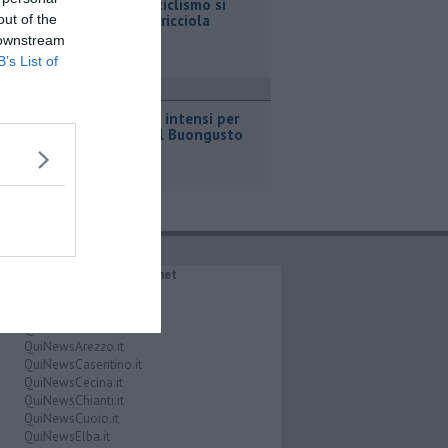
Il grande ciclismo si
out of the
corre a Terricciola
 downstream
B’s List of
ttualità
Due giorni intensi per
Utopia del Buongusto
IL NETWORK QuiNews.net
QuiNewsAbetone.it
QuiNewsAmiata.it
QuiNewsAnimali.it
QuiNewsArezzo.it
QuiNewsCasentino.it
QuiNewsCecina.it
QuiNewsChianti.it
QuiNewsCuoio.it
QuiNewsElba.it