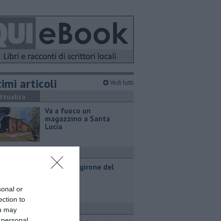
imi articoli
Vedi tutti
ttualità
Va a fuoco un
magazzino a Santa
Lucia
port
Svelato il girone del
Pontedera
sonal or
ection to
port
ou may
 personal