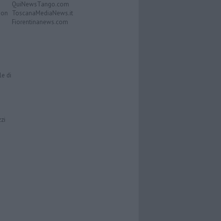
QuiNewsTango.com
Don
ToscanaMediaNews.it
Fiorentinanews.com
le di
zzi