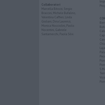
Imp
Collaboratori
Pro
Marcella Bitozzi, Sergio
Braccini, Michele Bufalino,
Valentina Caffieri, Linda
CO
Giuliani, Dina Laurenzi,
Bien
Monica Nocciolini, Paolo
Buti
Nocentini, Gabriele
Calc
Santarnecchi, Paola Silvi.
Cap
Cas
Chi
Laja
Pala
Pecc
Pon
Pon
S.M
Terr
Vic
Pon