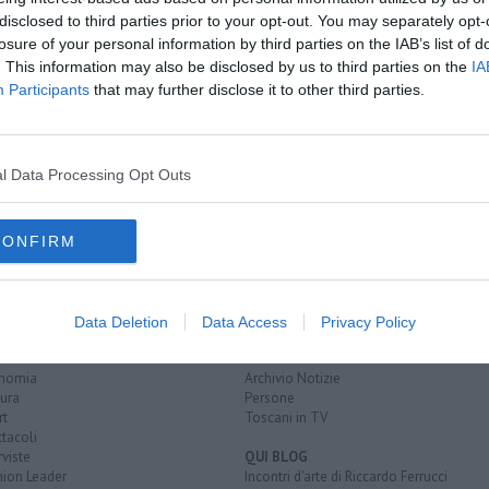
ali
disclosed to third parties prior to your opt-out. You may separately opt-
aldo
losure of your personal information by third parties on the IAB’s list of
. This information may also be disclosed by us to third parties on the
IA
Participants
that may further disclose it to other third parties.
precipitazioni
vento
grandine
A
l Data Processing Opt Outs
CONFIRM
EGORIE
RUBRICHE
naca
Le notizie di oggi
Data Deletion
Data Access
Privacy Policy
tica
Più Letti della settimana
alità
Più Letti del mese
nomia
Archivio Notizie
ura
Persone
rt
Toscani in TV
tacoli
rviste
QUI BLOG
nion Leader
Incontri d'arte di Riccardo Ferrucci