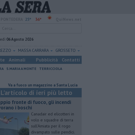
25°
36°
PONTEDERA
QuiNews.net
vedì
06 Agosto 2026
REZZO
MASSA CARRARA
GROSSETO
ste
Animali
Pubblicità
Contatti
RA
S.MARIA A MONTE
TERRICCIOLA
 a fuoco un magazzino a Santa Lucia
Svelato il girone del Pontedera
L'articolo di ieri più letto
ppio fronte di fuoco, gli incendi
vorano i boschi
Canadair ed elicotteri in
volo e squadre di terra
sull'Amiata per il rogo
divampato sulle pendici.