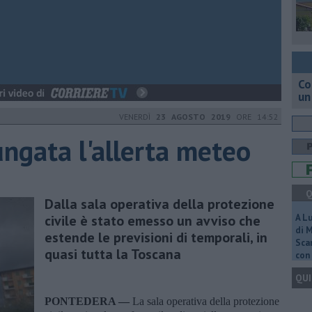
Co
un
VENERDÌ
23 AGOSTO 2019
ORE 14:52
ngata l'allerta meteo
Q
Dalla sala operativa della protezione
civile è stato emesso un avviso che
A L
di 
estende le previsioni di temporali, in
Scar
quasi tutta la Toscana
con 
QUI
PONTEDERA —
La sala operativa della protezione