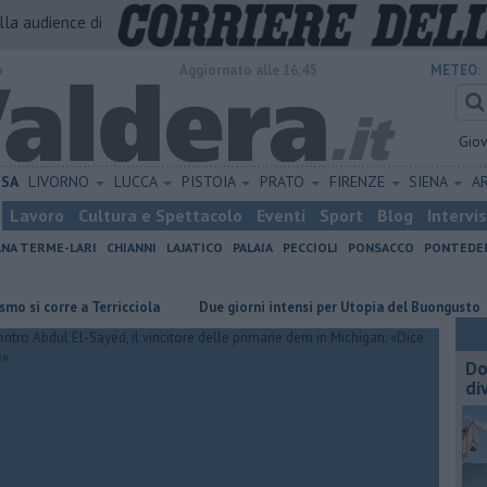
alla audience di
o
Aggiornato alle 16:45
METEO:
Gio
ISA
LIVORNO
LUCCA
PISTOIA
PRATO
FIRENZE
SIENA
A
Lavoro
Cultura e Spettacolo
Eventi
Sport
Blog
Intervi
ANA TERME-LARI
CHIANNI
LAJATICO
PALAIA
PECCIOLI
PONSACCO
PONTEDE
corre a Terricciola
Due giorni intensi per Utopia del Buongusto
Va
Do
di