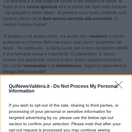
"La farmacia è a due passi dal circolo e dal campino di calcio. Si
tratta di una
nuova apertura
ed è la prima che apre nella frazione
- ha spiegato il dottor Vasto - le persone sono molto contente, così
come lo siamo noi di
dare questo servizio alla comunità
. Ci
riempie il cuore di gioia".
"Il sindaco ci ha aiutato molto, ma anche tutti i
residenti
ci hanno
sostenuto e ci hanno dato una mano, così come i proprietari del
fondo - ha continuato - a Santa Lucia non ci sono tantissime attività
e una farmacia nuova è importante. Ci piacerebbe, in futuro,
trovare uno spazio per riuscire a dare anche qualche servizio in
più, come l'
autoanalisi
o la
telemedicina
. Vogliamo rispondere ai
bisogni della comunità".
QuiNewsValdera.it -
Do Not Process My Personal
Information
If you wish to opt-out of the sale, sharing to third parties, or
processing of your personal or sensitive information for
targeted advertising by us, please use the below opt-out
section to confirm your selection. Please note that after your
opt-out request is processed you may continue seeing