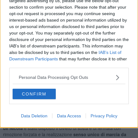
targeted advertising by us, please use the below opt-out
tubature.
section to confirm your selection. Please note that after your
opt-out request is processed you may continue seeing
interest-based ads based on personal information utilized by
us or personal information disclosed to third parties prior to
Di conseguenza, fino al 24 Luglio, il Comune ha disposto alcune
your opt-out. You may separately opt-out of the further
modifiche al traffico e alla sosta
. Nel dettaglio, dalla
rotatoria
disclosure of your personal information by third parties on the
con la Tosco Romagnola
, è stata disposta la
chiusura di una
IAB’s list of downstream participants. This information may
corsia di marcia
per volta, lasciando libera l’altra corsia e
also be disclosed by us to third parties on the
IAB’s List of
regolamentando il traffico con l’ausilio di movieri.
Downstream Participants
that may further disclose it to other
E ancora, in via Vittorio Veneto, nel
tratto compreso tra la
third parties.
rotatoria e l'incrocio con viale Italia
, in vigore il
d
ivieto di sosta
e di fermata con rimozione forzata
, chiusura di una corsia di
Personal Data Processing Opt Outs
marcia per volta e attivazione del
senso unico nella corsia libera
per le percorrenze con direzione da sud a nord, chiusura dell’uscita
di via Veneto, in direzione via delle Colline per i veicoli che
CONFIRM
percorrono la rotatoria di via Tosco Romagnola e
obbligo di
svolta a destra per i veicoli provenienti da piazza Trento
che si
immettono in via Veneto.
Data Deletion
Data Access
Privacy Policy
Infine, in via delle Colline, nel
tratto compreso tra viale Italia e via
de Nicola
è stato disposto il divieto di sosta e di fermata con
rimozione forzata e la realizzazione
senso unico di marcia da