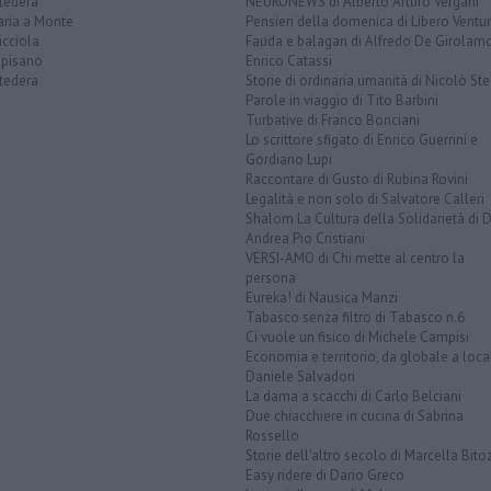
tedera
NEURONEWS di Alberto Arturo Vergani
aria a Monte
Pensieri della domenica di Libero Ventur
icciola
Fauda e balagan di Alfredo De Girolam
opisano
Enrico Catassi
tedera
Storie di ordinaria umanità di Nicolò Ste
Parole in viaggio di Tito Barbini
Turbative di Franco Bonciani
Lo scrittore sfigato di Enrico Guerrini e
Gordiano Lupi
Raccontare di Gusto di Rubina Rovini
Legalità e non solo di Salvatore Calleri
Shalom La Cultura della Solidarietà di 
Andrea Pio Cristiani
VERSI-AMO di Chi mette al centro la
persona
Eureka! di Nausica Manzi
Tabasco senza filtro di Tabasco n.6
Ci vuole un fisico di Michele Campisi
Economia e territorio, da globale a loca
Daniele Salvadori
La dama a scacchi di Carlo Belciani
Due chiacchiere in cucina di Sabrina
Rossello
Storie dell'altro secolo di Marcella Bito
Easy ridere di Dario Greco