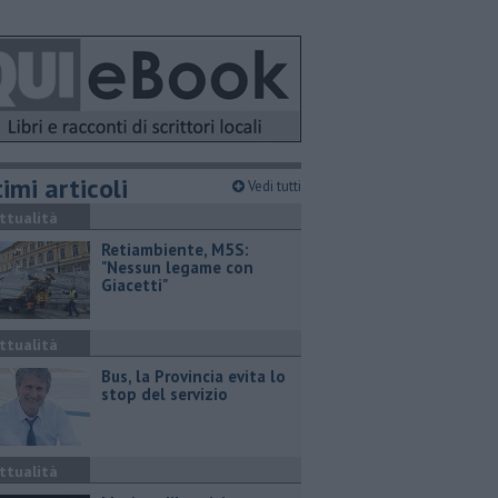
imi articoli
Vedi tutti
ttualità
Retiambiente, M5S:
"Nessun legame con
Giacetti"
ttualità
Bus, la Provincia evita lo
stop del servizio
ttualità