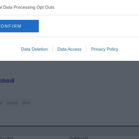
l Data Processing Opt Outs
CONFIRM
oscana iscriviti alla
Newsletter QUInews - ToscanaMedia.
amente nella tua casella di posta.
Data Deletion
Data Access
Privacy Policy
edonali
sa
gorizia
arno
EGORIE
RUBRICHE