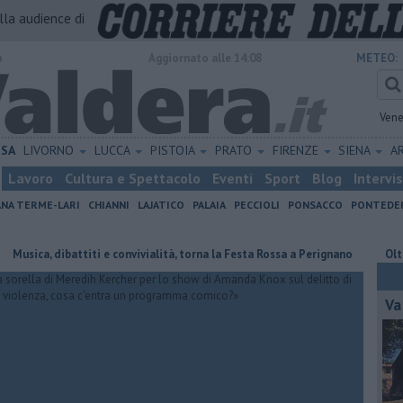
alla audience di
o
Aggiornato alle 14:08
METEO:
Vene
ISA
LIVORNO
LUCCA
PISTOIA
PRATO
FIRENZE
SIENA
A
Lavoro
Cultura e Spettacolo
Eventi
Sport
Blog
Intervi
ANA TERME-LARI
CHIANNI
LAJATICO
PALAIA
PECCIOLI
PONSACCO
PONTEDE
 dibattiti e convivialità, torna la Festa Rossa a Perignano
Oltre 7mila e
Va