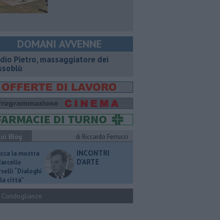
DOMANI AVVENNE
dio Pietro, massaggiatore dei
ssoblù
ui Blog
di Riccardo Ferrucci
INCONTRI
ucca la mostra
D'ARTE
Marcello
selli “Dialoghi
la città"
Condoglianze