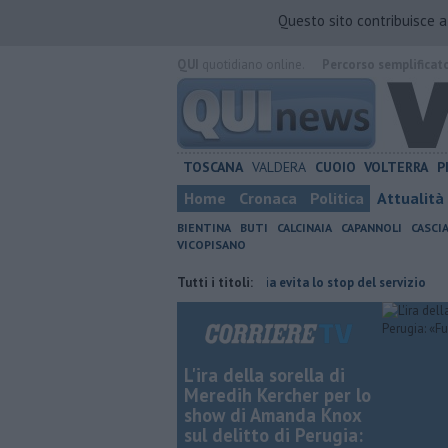
Questo sito contribuisce 
QUI
quotidiano online.
Percorso semplificat
TOSCANA
VALDERA
CUOIO
VOLTERRA
P
Home
Cronaca
Politica
Attualità
BIENTINA
BUTI
CALCINAIA
CAPANNOLI
CASCI
VICOPISANO
e con Giacetti"
Bus, la Provincia evita lo stop del servizio
Tutti i titoli:
Musica,
L'ira della sorella di
Meredih Kercher per lo
show di Amanda Knox
sul delitto di Perugia: