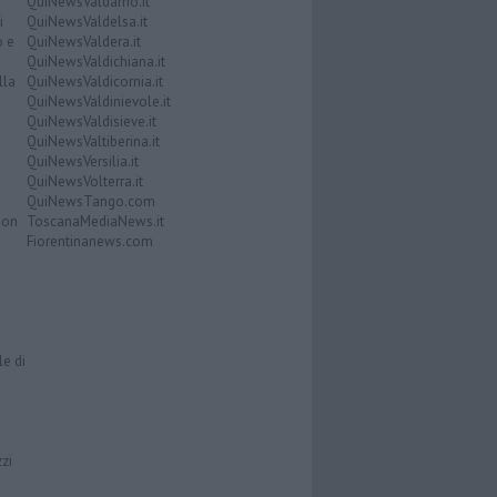
QuiNewsValdarno.it
i
QuiNewsValdelsa.it
o e
QuiNewsValdera.it
QuiNewsValdichiana.it
lla
QuiNewsValdicornia.it
QuiNewsValdinievole.it
QuiNewsValdisieve.it
QuiNewsValtiberina.it
QuiNewsVersilia.it
QuiNewsVolterra.it
QuiNewsTango.com
Don
ToscanaMediaNews.it
Fiorentinanews.com
le di
zzi