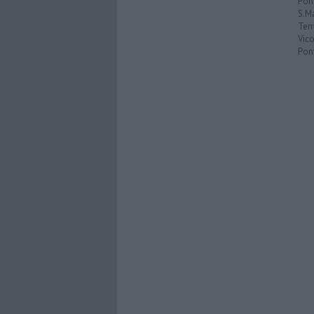
Pon
S.M
Terr
Vic
Pon