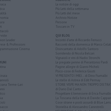
naca
Le notizie di oggi
tica
Più Letti della settimana
alità
Più Letti del mese
nomia
Archivio Notizie
ura
Persone
rt
Toscani in TV
tacoli
rviste
QUI BLOG
nion Leader
Incontri d'arte di Riccardo Ferrucci
rese & Professioni
Racconti della domenica di Marco Celat
grammazione Cinema
Disincantato di Adolfo Santoro
Sorridendo di Nicola Belcari
Vignaioli e vini di Nadio Stronchi
MUNI
Le pregiate penne di Pierantonio Pardi
tina
Pagine allegre di Gianni Micheli
Psico-cose di Federica Giusti
inaia
VI PRESENTO I MIEI... di Dino Fiumalbi
annoli
Le stelle di Astrea di Edit Permay
ciana Terme-Lari
STORIE VISPE MA NON TROPPO DISTR
anni
di Dario Dal Canto
tico
Progettare il benessere di Erica Fiumalbi
ia
La Toscana della birra di Davide Cappan
ioli
Cose strane e posti assurdi di Blue Lam
sacco
Storielba di Alessandro Canestrelli