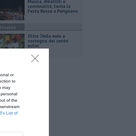
Musica, dibattiti e
convivialità, torna la
Festa Rossa a Perignano
ttualità
Oltre 7mila euro a
sostegno dei centri
estivi
sonal or
ection to
ou may
 personal
out of the
 downstream
B’s List of