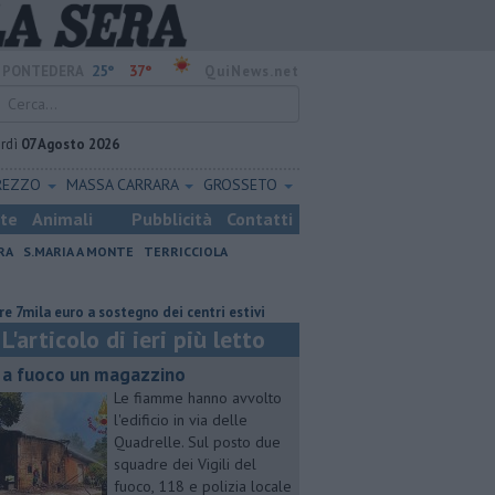
25°
37°
PONTEDERA
QuiNews.net
rdì
07 Agosto 2026
REZZO
MASSA CARRARA
GROSSETO
ste
Animali
Pubblicità
Contatti
RA
S.MARIA A MONTE
TERRICCIOLA
uro a sostegno dei centri estivi
Retiambiente, M5S: "Nessun legame con
L'articolo di ieri più letto
 a fuoco un magazzino
Le fiamme hanno avvolto
l'edificio in via delle
Quadrelle. Sul posto due
squadre dei Vigili del
fuoco, 118 e polizia locale