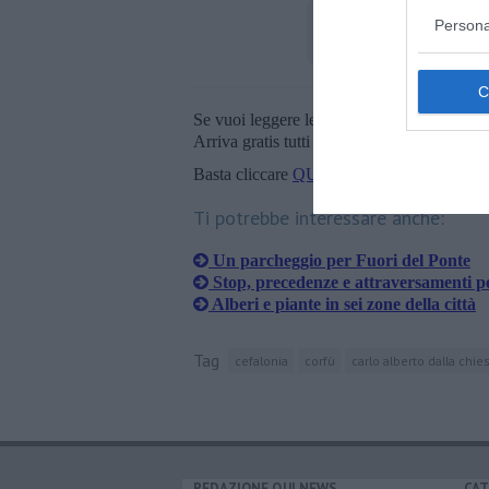
Persona
Se vuoi leggere le notizie principali della T
Arriva gratis tutti i giorni alle 20:00 dirett
Basta cliccare
QUI
Ti potrebbe interessare anche:
Un parcheggio per Fuori del Ponte
Stop, precedenze e attraversamenti p
Alberi e piante in sei zone della città
Tag
cefalonia
corfù
carlo alberto dalla chie
REDAZIONE QUI NEWS
CAT