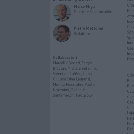
Cro
Marco Migli
Poli
Direttore Responsabile
Attu
Eco
Cult
Pietro Mattonai
Spo
Redattore
Spet
Inte
Opi
Imp
Collaboratori
Pro
Marcella Bitozzi, Sergio
Braccini, Michele Bufalino,
Valentina Caffieri, Linda
CO
Giuliani, Dina Laurenzi,
Bien
Monica Nocciolini, Paolo
Buti
Nocentini, Gabriele
Calc
Santarnecchi, Paola Silvi.
Cap
Cas
Chi
Laja
Pala
Pecc
Pon