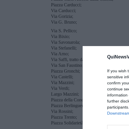
Piazza Carducci;
Via Carducci;
Via Gorizia;
Via G. Bruno;
Via S. Pellico;
Via Bixio;
Via Savonarola;
Via Stefanelli;
Via Arno;
QuiNewsVa
Via Saffi, tratto da Via T. Romagnola a Vi
Via San Faustino;
Piazza Gronchi;
If you wish 
Via Castelli;
sensitive in
Via Mazzini;
confirm you
Via Verdi;
continue se
Largo Mazzini;
information 
Piazza della Concordia;
further disc
Piazza Berlinguer eccetto Fast Park;
participants
Via Rossini;
Downstream 
Piazza Trento;
Piazza Solidarietà (fila esterna di cortesia).