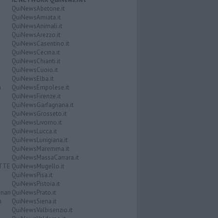
QuiNewsAbetone.it
QuiNewsAmiata.it
QuiNewsAnimali.it
QuiNewsArezzo.it
QuiNewsCasentino.it
QuiNewsCecina.it
QuiNewsChianti.it
QuiNewsCuoio.it
QuiNewsElba.it
i
QuiNewsEmpolese.it
QuiNewsFirenze.it
QuiNewsGarfagnana.it
QuiNewsGrosseto.it
QuiNewsLivorno.it
QuiNewsLucca.it
QuiNewsLunigiana.it
QuiNewsMaremma.it
QuiNewsMassaCarrara.it
ATTE
QuiNewsMugello.it
QuiNewsPisa.it
QuiNewsPistoia.it
nari
QuiNewsPrato.it
a
QuiNewsSiena.it
QuiNewsValbisenzio.it