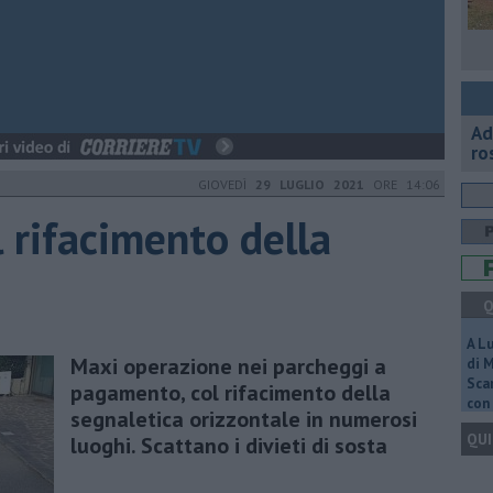
Ad
ro
GIOVEDÌ
29 LUGLIO 2021
ORE 14:06
l rifacimento della
Q
A L
Maxi operazione nei parcheggi a
di 
Scar
pagamento, col rifacimento della
con 
segnaletica orizzontale in numerosi
QUI
luoghi. Scattano i divieti di sosta