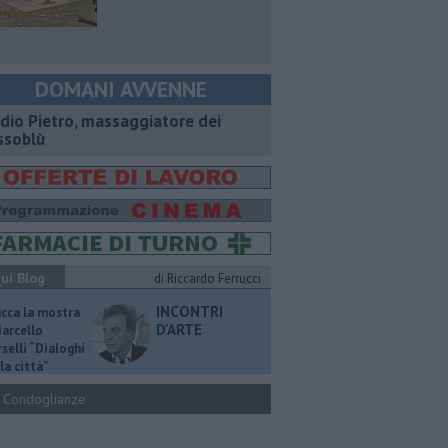
DOMANI AVVENNE
dio Pietro, massaggiatore dei
ssoblù
ui Blog
di Riccardo Ferrucci
INCONTRI
ucca la mostra
D'ARTE
Marcello
selli “Dialoghi
la città"
Condoglianze