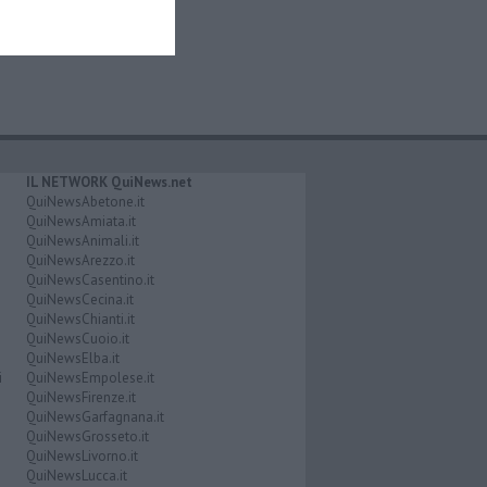
IL NETWORK QuiNews.net
QuiNewsAbetone.it
QuiNewsAmiata.it
QuiNewsAnimali.it
QuiNewsArezzo.it
QuiNewsCasentino.it
QuiNewsCecina.it
QuiNewsChianti.it
QuiNewsCuoio.it
QuiNewsElba.it
i
QuiNewsEmpolese.it
QuiNewsFirenze.it
QuiNewsGarfagnana.it
QuiNewsGrosseto.it
QuiNewsLivorno.it
QuiNewsLucca.it