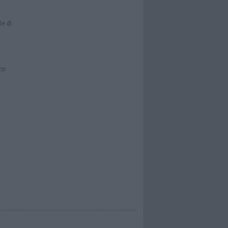
le di
zzi