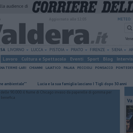
alla audience di
o
Aggiornato alle 12:05
METEO:
Vene
ISA
LIVORNO
LUCCA
PISTOIA
PRATO
FIRENZE
SIENA
A
Lavoro
Cultura e Spettacolo
Eventi
Sport
Blog
Intervi
ANA TERME-LARI
CHIANNI
LAJATICO
PALAIA
PECCIOLI
PONSACCO
PONTEDE
ntale""
Lucia e la sua famiglia lasciano I Tigli dopo 30 anni
L'asse
Va