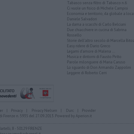
Tabasco senza filtro di Tabasco n.6
Ci vuole un fisico di Michele Campisi
Economia e territorio, da globale a loca
Daniele Salvadori
La dama a scacchi di Carlo Belciani
Due chiacchiere in cucina di Sabrina
Rossello
Storie dell'altro secolo di Marcella Bito
Easy ridere di Dario Greco
Legami d'amore di Malena ...
Musica e dintorni di Fausto Pirìto
Parole milonguere di Maria Caruso
Lo sguardo di Don Armando Zappolini
Leggere di Roberto Cerri
er
|
Privacy
|
Privacy Nielsen
|
Durc
|
Provider
di Firenze n. 5935 del 27.09.2013. Powered by
Aperion.it
Martelli, 8 - 50129 FIRENZE
toscanamediachannel.it