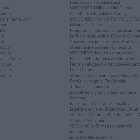
Psico-cose di Federica Giusti
inaia
VI PRESENTO I MIEI... di Dino Fiumalbi
annoli
Le stelle di Astrea di Edit Permay
ciana Terme-Lari
STORIE VISPE MA NON TROPPO DISTR
anni
di Dario Dal Canto
tico
Progettare il benessere di Erica Fiumalbi
ia
La Toscana della birra di Davide Cappan
ioli
Cose strane e posti assurdi di Blue Lam
sacco
Storielba di Alessandro Canestrelli
tedera
NEURONEWS di Alberto Arturo Vergani
aria a Monte
Pensieri della domenica di Libero Ventur
icciola
Fauda e balagan di Alfredo De Girolam
opisano
Enrico Catassi
tedera
Storie di ordinaria umanità di Nicolò Ste
Parole in viaggio di Tito Barbini
Turbative di Franco Bonciani
Lo scrittore sfigato di Enrico Guerrini e
Gordiano Lupi
Raccontare di Gusto di Rubina Rovini
Legalità e non solo di Salvatore Calleri
Shalom La Cultura della Solidarietà di 
Andrea Pio Cristiani
VERSI-AMO di Chi mette al centro la
persona
Eureka! di Nausica Manzi