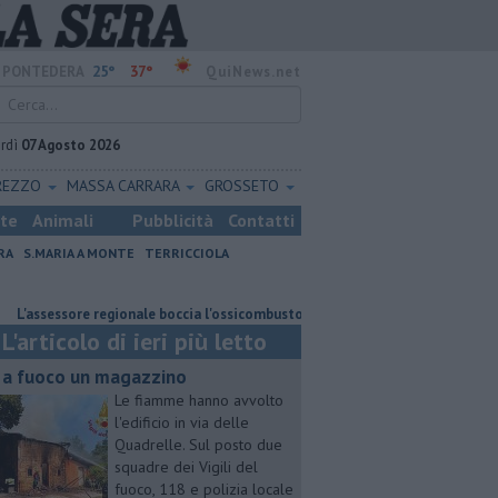
25°
37°
PONTEDERA
QuiNews.net
rdì
07 Agosto 2026
REZZO
MASSA CARRARA
GROSSETO
ste
Animali
Pubblicità
Contatti
RA
S.MARIA A MONTE
TERRICCIOLA
ssore regionale boccia l'ossicombustore
Oltre 7mila euro a sostegno dei
L'articolo di ieri più letto
 a fuoco un magazzino
Le fiamme hanno avvolto
l'edificio in via delle
Quadrelle. Sul posto due
squadre dei Vigili del
fuoco, 118 e polizia locale