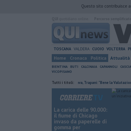
Questo sito contribuisce 
QUI
quotidiano online.
Percorso semplificat
TOSCANA
VALDERA
CUOIO
VOLTERRA
P
Home
Cronaca
Politica
Attualità
BIENTINA
BUTI
CALCINAIA
CAPANNOLI
CASCI
VICOPISANO
 estivi
Agrivoltaico in Val di Cava, Trapani: "Bene la Valutazione ambie
Tutti i titoli:
La carica delle 90.000:
il fiume di Chicago
invaso da paperelle di
gomma per