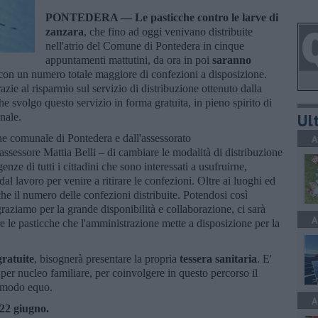
PONTEDERA —
Le pasticche contro le larve di
zanzara
, che fino ad oggi venivano distribuite
nell'atrio del Comune di Pontedera in cinque
appuntamenti mattutini, da ora in poi
saranno
 con un numero totale maggiore di confezioni a disposizione.
zie al risparmio sul servizio di distribuzione ottenuto dalla
e svolgo questo servizio in forma gratuita, in pieno spirito di
Ult
nale.
ne comunale di Pontedera e dall'assessorato
A
assessore Mattia Belli – di cambiare le modalità di distribuzione
nze di tutti i cittadini che sono interessati a usufruirne,
al lavoro per venire a ritirare le confezioni. Oltre ai luoghi ed
he il numero delle confezioni distribuite. Potendosi così
raziamo per la grande disponibilità e collaborazione, ci sarà
A
ire le pasticche che l'amministrazione mette a disposizione per la
gratuite
, bisognerà presentare la propria
tessera sanitaria
. E'
a per nucleo familiare, per coinvolgere in questo percorso il
n modo equo.
A
22 giugno.