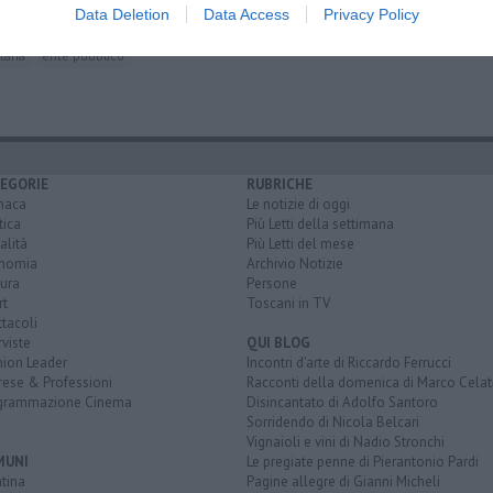
Data Deletion
Data Access
Privacy Policy
taria
ente pubblico
EGORIE
RUBRICHE
naca
Le notizie di oggi
tica
Più Letti della settimana
alità
Più Letti del mese
nomia
Archivio Notizie
ura
Persone
rt
Toscani in TV
tacoli
rviste
QUI BLOG
nion Leader
Incontri d'arte di Riccardo Ferrucci
rese & Professioni
Racconti della domenica di Marco Celat
grammazione Cinema
Disincantato di Adolfo Santoro
Sorridendo di Nicola Belcari
Vignaioli e vini di Nadio Stronchi
MUNI
Le pregiate penne di Pierantonio Pardi
tina
Pagine allegre di Gianni Micheli