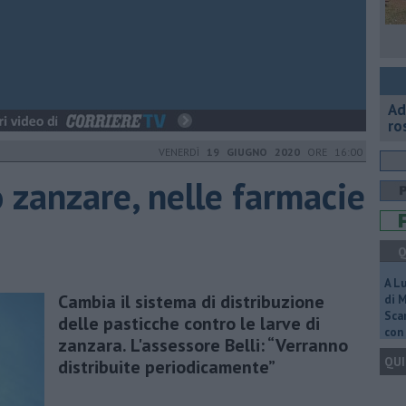
Ad
ro
VENERDÌ
19 GIUGNO 2020
ORE 16:00
 zanzare, nelle farmacie
Q
A L
​Cambia il sistema di distribuzione
di 
Scar
delle pasticche contro le larve di
con 
zanzara. L'assessore Belli: “Verranno
QUI
distribuite periodicamente”