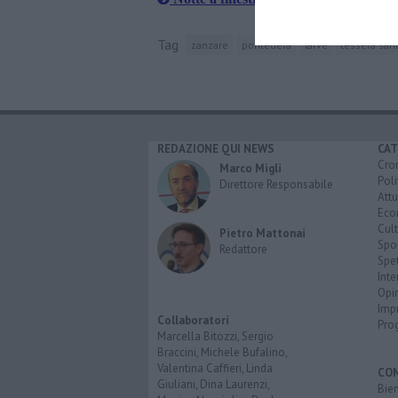
Tag
zanzare
pontedera
larve
tessera sani
REDAZIONE QUI NEWS
CAT
Cro
Marco Migli
Poli
Direttore Responsabile
Attu
Eco
Cult
Pietro Mattonai
Spo
Redattore
Spet
Inte
Opi
Imp
Collaboratori
Pro
Marcella Bitozzi, Sergio
Braccini, Michele Bufalino,
Valentina Caffieri, Linda
CO
Giuliani, Dina Laurenzi,
Bien