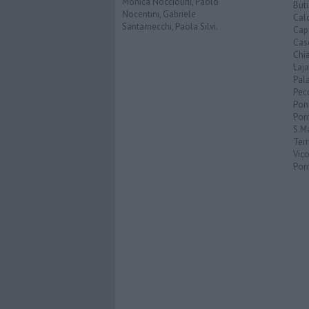
Monica Nocciolini, Paolo
Buti
Nocentini, Gabriele
Calc
Santarnecchi, Paola Silvi.
Cap
Cas
Chi
Laja
Pala
Pecc
Pon
Pon
S.M
Terr
Vic
Pon