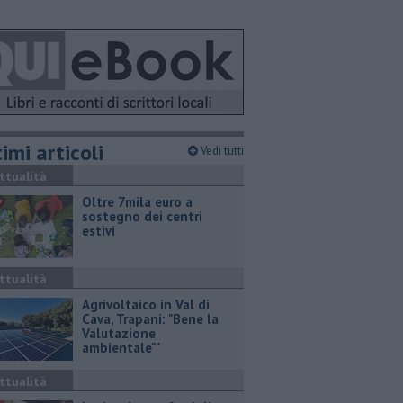
imi articoli
Vedi tutti
ttualità
Oltre 7mila euro a
sostegno dei centri
estivi
ttualità
Agrivoltaico in Val di
Cava, Trapani: "Bene la
Valutazione
ambientale""
ttualità