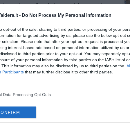
tadino una lettera nella quale si spiegano le buone pratiche per
ato anche il calendario dei trattamenti di disinfestazione.
ldera.it -
Do Not Process My Personal Information
conclude l'assessore -; la lotta alle zanzare è un'azione da
ubblico ed al privato cittadino in uno spirito collaborativo se
P
to opt-out of the sale, sharing to third parties, or processing of your per
nche un modo per salvaguardare la nostra salute e il nostro
formation for targeted advertising by us, please use the below opt-out s
ispettando le indicazioni che troveranno sulla lettera, sul sito e
r selection. Please note that after your opt-out request is processed y
eing interest-based ads based on personal information utilized by us or
disclosed to third parties prior to your opt-out. You may separately opt-
losure of your personal information by third parties on the IAB’s list of
. This information may also be disclosed by us to third parties on the
IA
Participants
that may further disclose it to other third parties.
oscana iscriviti alla
Newsletter QUInews - ToscanaMedia.
amente nella tua casella di posta.
l Data Processing Opt Outs
CONFIRM
re
festazione