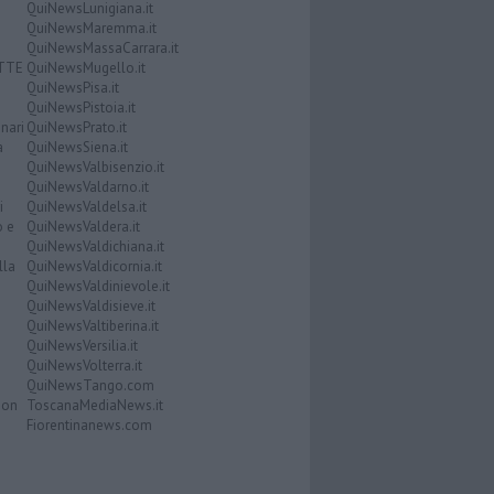
QuiNewsLunigiana.it
QuiNewsMaremma.it
QuiNewsMassaCarrara.it
ATTE
QuiNewsMugello.it
QuiNewsPisa.it
QuiNewsPistoia.it
nari
QuiNewsPrato.it
a
QuiNewsSiena.it
QuiNewsValbisenzio.it
QuiNewsValdarno.it
i
QuiNewsValdelsa.it
o e
QuiNewsValdera.it
QuiNewsValdichiana.it
lla
QuiNewsValdicornia.it
QuiNewsValdinievole.it
QuiNewsValdisieve.it
QuiNewsValtiberina.it
QuiNewsVersilia.it
QuiNewsVolterra.it
QuiNewsTango.com
Don
ToscanaMediaNews.it
Fiorentinanews.com