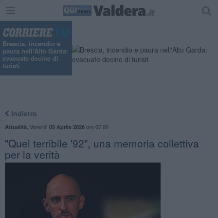
Brescia, incendio e
paura nell'Alto Garda:
evacuate decine di
turisti
Indietro
,
Venerdì
ore 07:00
Attualità
03 Aprile 2026
"Quel terribile '92", una memoria collettiva
per la verità