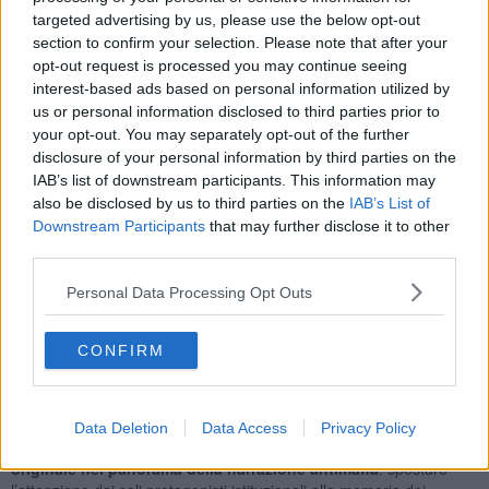
impegnato nel raccontare e analizzare i fenomeni mafiosi, le loro
targeted advertising by us, please use the below opt-out
connessioni con il potere e le storie di chi ha scelto di opporsi. Al
section to confirm your selection. Please note that after your
centro dell’incontro il libro
Quel terribile ’92: A 25 anni di distanza
opt-out request is processed you may continue seeing
25 voci per non dimenticare
, pubblicato nel 2017, che nasce con
interest-based ads based on personal information utilized by
l’obiettivo di restituire una memoria corale di uno degli anni più
us or personal information disclosed to third parties prior to
drammatici della storia italiana contemporanea.
your opt-out. You may separately opt-out of the further
disclosure of your personal information by third parties on the
IAB’s list of downstream participants. This information may
also be disclosed by us to third parties on the
IAB’s List of
Il 1992 è infatti segnato dalle stragi mafiose in cui persero la
Downstream Participants
that may further disclose it to other
vita i magistrati Giovanni Falcone e Paolo Borsellino
, eventi
third parties.
che hanno profondamente inciso nella coscienza civile del Paese.
Il
volume raccoglie 25 testimonianze
di persone provenienti da
Personal Data Processing Opt Outs
ambiti diversi, dal mondo dello spettacolo alla cultura, che
raccontano, ciascuna con il proprio sguardo, l’impatto emotivo e
personale di quelle notizie. Un mosaico di ricordi che restituisce
CONFIRM
non solo il dramma di quegli eventi, ma anche la varietà delle
reazioni: dallo sgomento alla consapevolezza tardiva, fino a
esperienze dirette e sconvolgenti.
Data Deletion
Data Access
Privacy Policy
Attraverso queste voci, Pettinari propone un’operazione
originale nel panorama della narrazione antimafia
: spostare