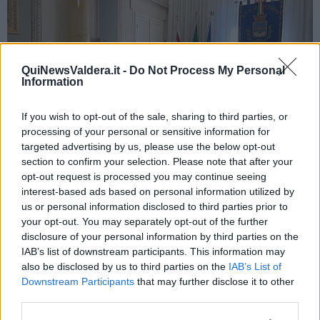
QuiNewsValdera.it -
Do Not Process My Personal
Information
If you wish to opt-out of the sale, sharing to third parties, or
processing of your personal or sensitive information for
targeted advertising by us, please use the below opt-out
section to confirm your selection. Please note that after your
opt-out request is processed you may continue seeing
interest-based ads based on personal information utilized by
us or personal information disclosed to third parties prior to
“Siamo felici di ospitare un evento così importante, realizzato con
your opt-out. You may separately opt-out of the further
impegno e voglia di creare qualcosa di grande, che coinvolgerà
disclosure of your personal information by third parties on the
oltre
500 bambini dai 4 ai 12 anni,
provenienti da società sportive
IAB’s list of downstream participants. This information may
toscane e italiane; una giornata di festa sia per il rugby che per la
also be disclosed by us to third parties on the
IAB’s List of
città. - ha dichiarato Francesco Gasperini - Ci aspettiamo di servire
Downstream Participants
that may further disclose it to other
circa
1500 pasti
, in un vero e proprio terzo tempo condiviso da
third parties.
atleti, famiglie e visitatori. L'organizzazione di un evento di questo
tipo ha visto la partecipazione di oltre 200 volontari tra addetti ai