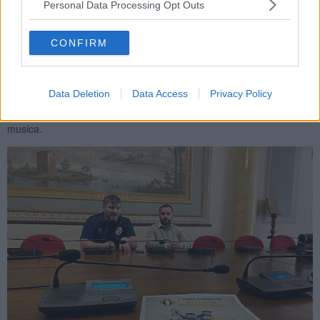
Personal Data Processing Opt Outs
lavori, ragazzi delle squadre giovanili di rugby e i genitori, per far si
di dare qualcosa di concreto al Rugby pontederese e che di anno in
anno possa diventare sempre più importante"
CONFIRM
La giornata ha inizio alle
8
di domenica
13 Aprile
all'impianto
sportivo
Bellaria
e si concluderà alle
16
. Una giornata quella
messa in piedi dal Comune e dalla Polisportiva Bellaria
che vuole
Data Deletion
Data Access
Privacy Policy
essere unica sotto il punto di vista dello spor
t,
ma anche
dell'intrattenimento per tutti
; con uno speaker radiofonico, quiz e
musica.