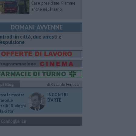
Case presidiate. Fiamme
anche nel Pisano
DOMANI AVVENNE
ntrolli in città, due arresti e
'espulsione
ui Blog
di Riccardo Ferrucci
INCONTRI
ucca la mostra
D'ARTE
Marcello
selli “Dialoghi
la città"
Condoglianze