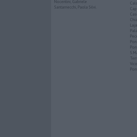
Nocentini, Gabriele
Calc
Santarnecchi, Paola Silvi.
Cap
Cas
Chi
Laja
Pala
Pecc
Pon
Pon
S.M
Terr
Vic
Pon