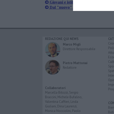
Giovani e istituzioni più vicini con Sp
Dal "nuovo" Crec ai doposcuola, la rot
REDAZIONE QUI NEWS
CAT
Cro
Marco Migli
Poli
Direttore Responsabile
Attu
Eco
Cult
Pietro Mattonai
Spo
Redattore
Spet
Inte
Opi
Imp
Collaboratori
Pro
Marcella Bitozzi, Sergio
Braccini, Michele Bufalino,
Valentina Caffieri, Linda
CO
Giuliani, Dina Laurenzi,
Bien
Monica Nocciolini, Paolo
Buti