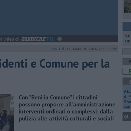
Co
un
MARTEDÌ
12 MAGGIO 2026
ORE 12:00
sidenti e Comune per la
Q
A L
Con "Beni in Comune" i cittadini
di 
Scar
possono proporre all'amministrazione
con 
interventi ordinari o complessi: dalla
QUI
pulizia alle attività culturali e sociali