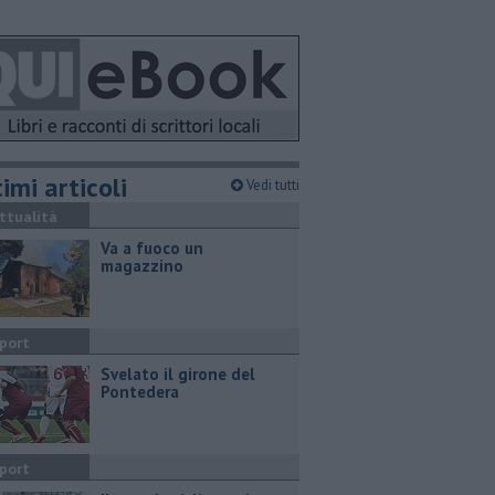
imi articoli
Vedi tutti
ttualità
Va a fuoco un
magazzino
port
Svelato il girone del
Pontedera
port