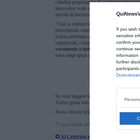
cittadini propongono di realizzare interven
innovative volte al recupero, alla trasform
QuiNewsVa
attività di interesse generale.
"Con la sottoscrizione del patto Comune e c
If you wish 
prescrizioni, obiettivi e risultati attesi - h
sensitive in
scorsa settimana al Centrum Sete Sois abbi
confirm you
organizzati, i rappresentanti di consulte di 
veramente a tutti
e, come emerso nelle rel
continue se
sono ampi spazi di crescita, partecipazion
information 
further disc
participants
Downstream 
Se vuoi leggere le notizie principali della T
Persona
Arriva gratis tutti i giorni alle 20:00 dirett
Basta cliccare
QUI
Ti potrebbe interessare anche:
Al Centrum un incontro sui beni com