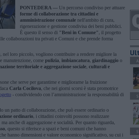
PONTEDERA —
Un percorso condiviso per attuare
forme di collaborazione tra cittadini e
amministrazione comunale
nell'ambito di cura,
rigenerazione e gestione condivisa dei beni pubblici.
È questo il senso di
"Beni in Comune"
, il progetto
mille collaborazioni tra privati e Comuni e che prende forma
Ult
 nel loro piccolo, vogliono contribuire a rendere migliore la
lice manutenzione, come
pulizia
,
imbiancatura
,
giardinaggio
o
A
imazione territoriale e aggregazione sociale
,
culturali e
rsone che serve per garantirne e migliorarne la fruizione
ndaca
Carla Cocilova
, che nei giorni scorsi è stata promotrice
ogetto
- condividendo con l’amministrazione la responsabilità di
S
do un patto di collaborazione, che può essere ordinario o
azione ordinario
, i cittadini coinvolti possono realizzare
 ma anche di aggregazione e socialità. Per quanto riguarda,
sso
, questo si riferisce a spazi e beni comuni che hanno
S
 o che hanno dimensioni e valore economico significativo, su cui i