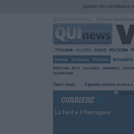
Questo sito contribuisce 
QUI
quotidiano online.
Percorso semplificat
TOSCANA
VALDERA
CUOIO
VOLTERRA
P
Home
Cronaca
Politica
Attualità
BIENTINA
BUTI
CALCINAIA
CAPANNOLI
CASCI
VICOPISANO
Svelato il girone del Pontedera
Tutti i titoli:
Il grande ciclismo si corre a Terricci
La Ford e il Pentagono