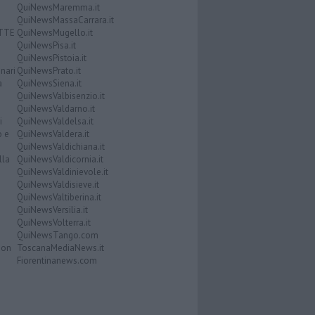
QuiNewsMaremma.it
QuiNewsMassaCarrara.it
ATTE
QuiNewsMugello.it
QuiNewsPisa.it
QuiNewsPistoia.it
nari
QuiNewsPrato.it
a
QuiNewsSiena.it
QuiNewsValbisenzio.it
QuiNewsValdarno.it
i
QuiNewsValdelsa.it
o e
QuiNewsValdera.it
QuiNewsValdichiana.it
lla
QuiNewsValdicornia.it
QuiNewsValdinievole.it
QuiNewsValdisieve.it
QuiNewsValtiberina.it
QuiNewsVersilia.it
QuiNewsVolterra.it
QuiNewsTango.com
Don
ToscanaMediaNews.it
Fiorentinanews.com