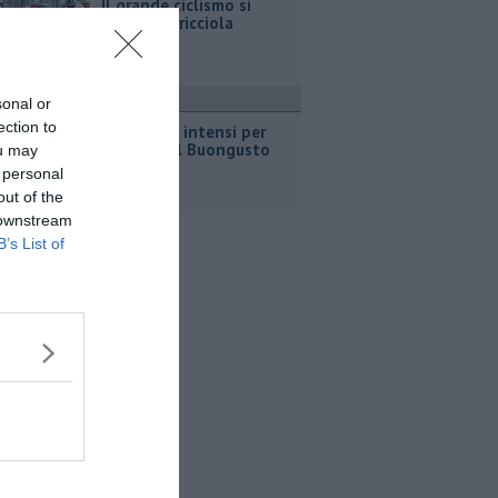
Il grande ciclismo si
corre a Terricciola
ttualità
sonal or
ection to
Due giorni intensi per
Utopia del Buongusto
ou may
 personal
out of the
 downstream
B’s List of