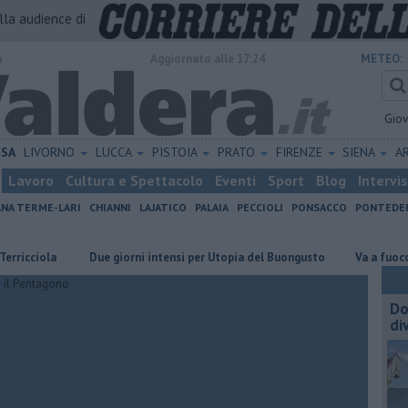
alla audience di
o
Aggiornato alle 17:24
METEO:
Gio
ISA
LIVORNO
LUCCA
PISTOIA
PRATO
FIRENZE
SIENA
A
Lavoro
Cultura e Spettacolo
Eventi
Sport
Blog
Intervi
ANA TERME-LARI
CHIANNI
LAJATICO
PALAIA
PECCIOLI
PONSACCO
PONTEDE
ola
Due giorni intensi per Utopia del Buongusto
Va a fuoco un ma
Do
di