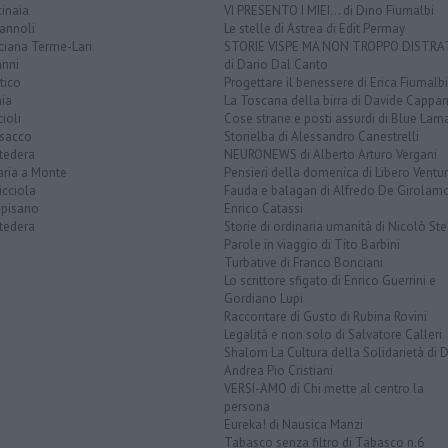
inaia
VI PRESENTO I MIEI... di Dino Fiumalbi
annoli
Le stelle di Astrea di Edit Permay
ciana Terme-Lari
STORIE VISPE MA NON TROPPO DISTR
anni
di Dario Dal Canto
tico
Progettare il benessere di Erica Fiumalbi
ia
La Toscana della birra di Davide Cappan
ioli
Cose strane e posti assurdi di Blue Lam
sacco
Storielba di Alessandro Canestrelli
tedera
NEURONEWS di Alberto Arturo Vergani
aria a Monte
Pensieri della domenica di Libero Ventur
icciola
Fauda e balagan di Alfredo De Girolam
opisano
Enrico Catassi
tedera
Storie di ordinaria umanità di Nicolò Ste
Parole in viaggio di Tito Barbini
Turbative di Franco Bonciani
Lo scrittore sfigato di Enrico Guerrini e
Gordiano Lupi
Raccontare di Gusto di Rubina Rovini
Legalità e non solo di Salvatore Calleri
Shalom La Cultura della Solidarietà di 
Andrea Pio Cristiani
VERSI-AMO di Chi mette al centro la
persona
Eureka! di Nausica Manzi
Tabasco senza filtro di Tabasco n.6