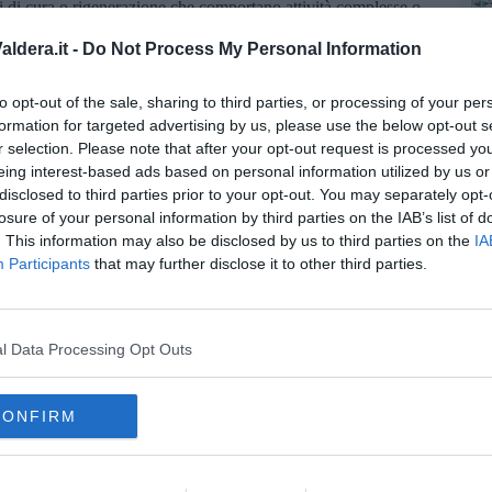
ti di cura o rigenerazione che comportano attività complesse o
azione ed alla gestione continuata nel tempo per lo svolgimento di
ldera.it -
Do Not Process My Personal Information
ittadini definiscono finalità, modalità di esecuzione,
A
to opt-out of the sale, sharing to third parties, or processing of your per
a concluso la vicesindaca - nella tavola rotonda che si è tenuta la
formation for targeted advertising by us, please use the below opt-out s
amo avuto un confronto importante. Con cittadini singoli o
r selection. Please note that after your opt-out request is processed y
quartiere e frazione, insegnanti e studenti.
È un percorso aperto
azioni di Labsus, soggetto che da tempo cura questi temi, ci
eing interest-based ads based on personal information utilized by us or
e e coinvolgimento".
disclosed to third parties prior to your opt-out. You may separately opt-
losure of your personal information by third parties on the IAB’s list of
. This information may also be disclosed by us to third parties on the
IA
Participants
that may further disclose it to other third parties.
oscana iscriviti alla
Newsletter QUInews - ToscanaMedia.
l Data Processing Opt Outs
amente nella tua casella di posta.
CONFIRM
uni