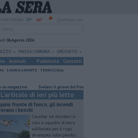
25°
36°
PONTEDERA
QuiNews.net
vedì
06 Agosto 2026
REZZO
MASSA CARRARA
GROSSETO
ste
Animali
Pubblicità
Contatti
RA
S.MARIA A MONTE
TERRICCIOLA
gazzino
Svelato il girone del Pontedera
Il grande ciclismo si corr
L'articolo di ieri più letto
ppio fronte di fuoco, gli incendi
vorano i boschi
Canadair ed elicotteri in
volo e squadre di terra
sull'Amiata per il rogo
divampato sulle pendici.