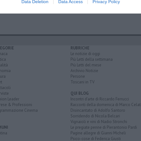
Data Deletion
Data Access
Privacy Policy
ace
ta dei presidi sociali
EGORIE
RUBRICHE
naca
Le notizie di oggi
tica
Più Letti della settimana
alità
Più Letti del mese
nomia
Archivio Notizie
ura
Persone
rt
Toscani in TV
tacoli
rviste
QUI BLOG
nion Leader
Incontri d'arte di Riccardo Ferrucci
rese & Professioni
Racconti della domenica di Marco Celat
grammazione Cinema
Disincantato di Adolfo Santoro
Sorridendo di Nicola Belcari
Vignaioli e vini di Nadio Stronchi
MUNI
Le pregiate penne di Pierantonio Pardi
tina
Pagine allegre di Gianni Micheli
Psico-cose di Federica Giusti