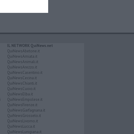
IL NETWORK QuiNews.net
QuiNewsAbetone.it
QuiNewsAmiata.it
QuiNewsAnimali.it
QuiNewsArezzo.it
QuiNewsCasentino.it
QuiNewsCecina.it
QuiNewsChianti.it
QuiNewsCuoio.it
QuiNewsElba.it
i
QuiNewsEmpolese.it
QuiNewsFirenze.it
QuiNewsGarfagnana.it
QuiNewsGrosseto.it
QuiNewsLivorno.it
QuiNewsLucca.it
QuiNewsLunigiana.it