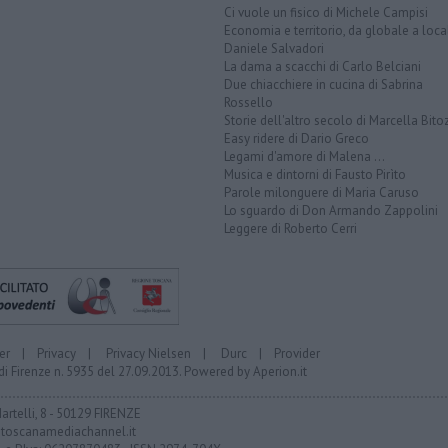
Ci vuole un fisico di Michele Campisi
Economia e territorio, da globale a loca
Daniele Salvadori
La dama a scacchi di Carlo Belciani
Due chiacchiere in cucina di Sabrina
Rossello
Storie dell'altro secolo di Marcella Bito
Easy ridere di Dario Greco
Legami d'amore di Malena ...
Musica e dintorni di Fausto Pirìto
Parole milonguere di Maria Caruso
Lo sguardo di Don Armando Zappolini
Leggere di Roberto Cerri
er
|
Privacy
|
Privacy Nielsen
|
Durc
|
Provider
di Firenze n. 5935 del 27.09.2013. Powered by
Aperion.it
Martelli, 8 - 50129 FIRENZE
toscanamediachannel.it