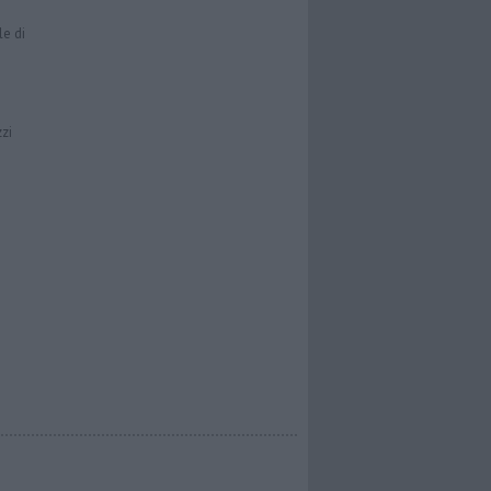
le di
zzi