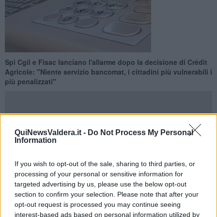
Spi Cgil e Fisac lanciano l'allarme dopo la decisione di Crédit
Agricole: "Niente servizio bancomat, i cittadini più vulnerabili i
più penalizzati"
QuiNewsValdera.it -
Do Not Process My Personal
Information
PONTEDERA —
La
desertificazione bancaria
colpisce anche il
territorio comunale di Pontedera. E, nello specifico,
La Rotta
,
frazione in cui
Crédit Agricole
ha deciso di
chiudere la propria
If you wish to opt-out of the sale, sharing to third parties, or
filiale
.
processing of your personal or sensitive information for
targeted advertising by us, please use the below opt-out
E, per questo, è immediatamente esplosa la polemica, alimentata
section to confirm your selection. Please note that after your
dal
Sindacato Pensionati della Cgil
e dalla
Federazione Italiana
opt-out request is processed you may continue seeing
Sindacale dei Lavoratori delle Assicurazioni e del Credito
, la
Fisac Cgil. "Anziani e fasce deboli sono privati dei servizi essenziali
interest-based ads based on personal information utilized by