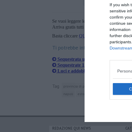
If you wish 
sensitive in
confirm you
Se vuoi leggere le notizie principali della T
continue se
Arriva gratis tutti i giorni alle 20:00 dirett
information 
Basta cliccare
QUI
further disc
participants
Ti potrebbe interessare anche:
Downstream 
Sequestrata un'officina fantasma con 
Sequestrate 127 bombole di gpl
Luci e addobbi non conformi, sequest
Persona
Tag
provincia di pisa
pontedera
guardia di 
napoli
estorsione
REDAZIONE QUI NEWS
CAT