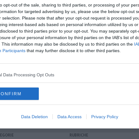
to opt-out of the sale, sharing to third parties, or processing of your per
formation for targeted advertising by us, please use the below opt-out s
r selection. Please note that after your opt-out request is processed y
oscana iscriviti alla
Newsletter QUInews - ToscanaMedia.
eing interest-based ads based on personal information utilized by us or
A
amente nella tua casella di posta.
disclosed to third parties prior to your opt-out. You may separately opt-
losure of your personal information by third parties on the IAB’s list of
. This information may also be disclosed by us to third parties on the
IA
Participants
that may further disclose it to other third parties.
lavoratori in nero
ri della Finanza
l Data Processing Opt Outs
finanza
pisa
verona
padova
perugia
home banking
viterbo
CONFIRM
Data Deletion
Data Access
Privacy Policy
EGORIE
RUBRICHE