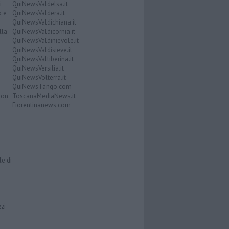
i
QuiNewsValdelsa.it
o e
QuiNewsValdera.it
QuiNewsValdichiana.it
lla
QuiNewsValdicornia.it
QuiNewsValdinievole.it
QuiNewsValdisieve.it
QuiNewsValtiberina.it
QuiNewsVersilia.it
QuiNewsVolterra.it
QuiNewsTango.com
Don
ToscanaMediaNews.it
Fiorentinanews.com
le di
zzi