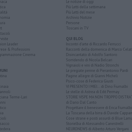
naca
Le notizie di oggi
tica
Più Letti della settimana
alità
Più Letti del mese
nomia
Archivio Notizie
ura
Persone
rt
Toscani in TV
tacoli
rviste
QUI BLOG
nion Leader
Incontri d'arte di Riccardo Ferrucci
rese & Professioni
Racconti della domenica di Marco Celat
grammazione Cinema
Disincantato di Adolfo Santoro
Sorridendo di Nicola Belcari
Vignaioli e vini di Nadio Stronchi
MUNI
Le pregiate penne di Pierantonio Pardi
tina
Pagine allegre di Gianni Micheli
Psico-cose di Federica Giusti
inaia
VI PRESENTO I MIEI... di Dino Fiumalbi
annoli
Le stelle di Astrea di Edit Permay
ciana Terme-Lari
STORIE VISPE MA NON TROPPO DISTR
anni
di Dario Dal Canto
tico
Progettare il benessere di Erica Fiumalbi
ia
La Toscana della birra di Davide Cappan
ioli
Cose strane e posti assurdi di Blue Lam
sacco
Storielba di Alessandro Canestrelli
tedera
NEURONEWS di Alberto Arturo Vergani