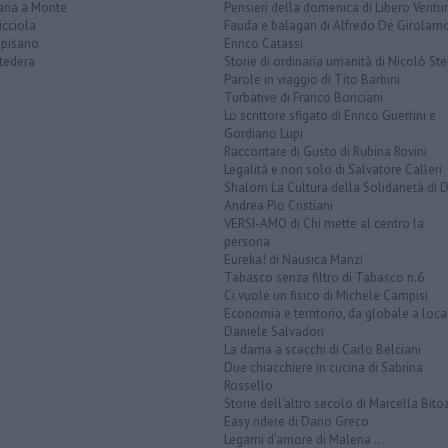
aria a Monte
Pensieri della domenica di Libero Ventur
icciola
Fauda e balagan di Alfredo De Girolam
opisano
Enrico Catassi
tedera
Storie di ordinaria umanità di Nicolò Ste
Parole in viaggio di Tito Barbini
Turbative di Franco Bonciani
Lo scrittore sfigato di Enrico Guerrini e
Gordiano Lupi
Raccontare di Gusto di Rubina Rovini
Legalità e non solo di Salvatore Calleri
Shalom La Cultura della Solidarietà di 
Andrea Pio Cristiani
VERSI-AMO di Chi mette al centro la
persona
Eureka! di Nausica Manzi
Tabasco senza filtro di Tabasco n.6
Ci vuole un fisico di Michele Campisi
Economia e territorio, da globale a loca
Daniele Salvadori
La dama a scacchi di Carlo Belciani
Due chiacchiere in cucina di Sabrina
Rossello
Storie dell'altro secolo di Marcella Bito
Easy ridere di Dario Greco
Legami d'amore di Malena ...