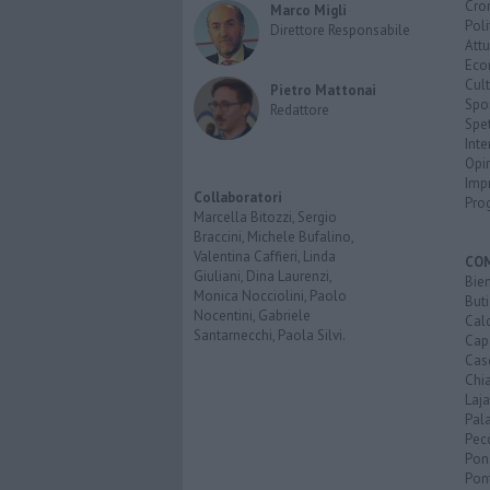
Cro
Marco Migli
Poli
Direttore Responsabile
Attu
Eco
Cult
Pietro Mattonai
Spo
Redattore
Spet
Inte
Opi
Imp
Collaboratori
Pro
Marcella Bitozzi, Sergio
Braccini, Michele Bufalino,
Valentina Caffieri, Linda
CO
Giuliani, Dina Laurenzi,
Bien
Monica Nocciolini, Paolo
Buti
Nocentini, Gabriele
Calc
Santarnecchi, Paola Silvi.
Cap
Cas
Chi
Laja
Pala
Pecc
Pon
Pon