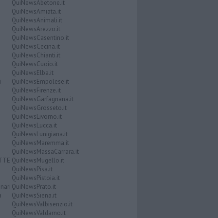
QuiNewsAbetone.it
QuiNewsAmiata.it
QuiNewsAnimali.it
QuiNewsArezzo.it
QuiNewsCasentino.it
QuiNewsCecina.it
QuiNewsChianti.it
QuiNewsCuoio.it
QuiNewsElba.it
i
QuiNewsEmpolese.it
QuiNewsFirenze.it
QuiNewsGarfagnana.it
QuiNewsGrosseto.it
QuiNewsLivorno.it
QuiNewsLucca.it
QuiNewsLunigiana.it
QuiNewsMaremma.it
QuiNewsMassaCarrara.it
ATTE
QuiNewsMugello.it
QuiNewsPisa.it
QuiNewsPistoia.it
nari
QuiNewsPrato.it
a
QuiNewsSiena.it
QuiNewsValbisenzio.it
QuiNewsValdarno.it