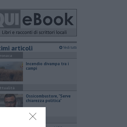
imi articoli
Vedi tutti
ronaca
Incendio divampa tra i
campi
ttualità
Ossicombustore, "Serve
chiarezza politica"
ttualità