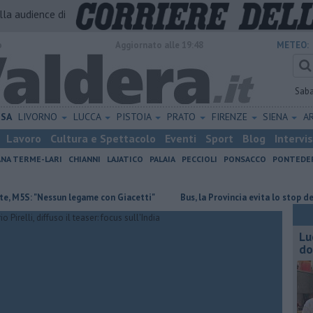
alla audience di
o
Aggiornato alle 19:48
METEO:
Sab
ISA
LIVORNO
LUCCA
PISTOIA
PRATO
FIRENZE
SIENA
A
Lavoro
Cultura e Spettacolo
Eventi
Sport
Blog
Intervi
ANA TERME-LARI
CHIANNI
LAJATICO
PALAIA
PECCIOLI
PONSACCO
PONTEDE
 "Nessun legame con Giacetti"
Bus, la Provincia evita lo stop del servi
Lu
do