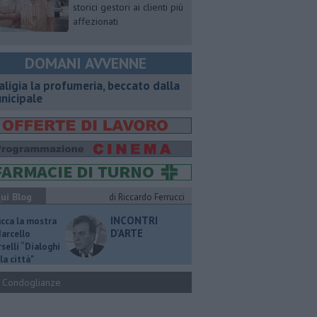
storici gestori ai clienti più
affezionati
DOMANI AVVENNE
aligia la profumeria, beccato dalla
nicipale
ui Blog
di Riccardo Ferrucci
INCONTRI
ucca la mostra
D'ARTE
Marcello
selli “Dialoghi
la città"
Condoglianze