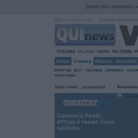
Questo sito contribuisce 
QUI
quotidiano online.
Percorso semplificat
TOSCANA
VALDERA
CUOIO
VOLTERRA
P
Home
Cronaca
Politica
Attualità
BIENTINA
BUTI
CALCINAIA
CAPANNOLI
CASCI
VICOPISANO
mpi
Ossicombustore, "Serve chiarezza politica"
Tutti i titoli:
Retiambiente, M5S:
Calendario Pirelli,
diffuso il teaser: focus
sull'India