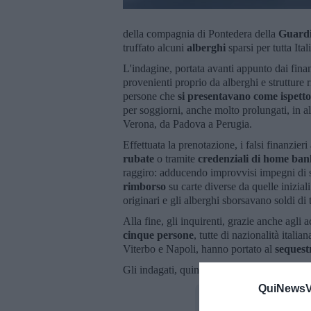
della compagnia di Pontedera della
Guardi
truffato alcuni
alberghi
sparsi per tutta Ital
L'indagine, portata avanti appunto dai finan
provenienti proprio da alberghi e strutture r
persone che
si presentavano come ispettor
per soggiorni, anche molto prolungati, in alc
Verona, da Padova a Perugia.
Effettuata la prenotazione, i falsi finanzie
rubate
o tramite
credenziali di home bank
raggiro: adducendo improvvisi impegni di se
rimborso
su carte diverse da quelle iniziali
originari e gli alberghi sborsavano soldi di 
Alla fine, gli inquirenti, grazie anche agli 
cinque persone
, tutte di nazionalità italia
Viterbo e Napoli, hanno portato al
sequestr
Gli indagati, quindi, sono stati accusati dei r
QuiNewsVa