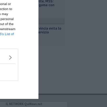
Retiambiente, M5S:
sonal or
"Nessun legame con
Giacetti"
ection to
ou may
 personal
ttualità
out of the
Bus, la Provincia evita lo
 downstream
stop del servizio
B’s List of
IL NETWORK QuiNews.net