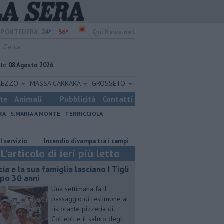
24°
36°
PONTEDERA
QuiNews.net
ato
08 Agosto 2026
REZZO
MASSA CARRARA
GROSSETO
ste
Animali
Pubblicità
Contatti
RA
S.MARIA A MONTE
TERRICCIOLA
zio
Incendio divampa tra i campi
Ossicombustore, "Serve chiarezza 
L'articolo di ieri più letto
cia e la sua famiglia lasciano I Tigli
po 30 anni
Una settimana fa il
passaggio di testimone al
ristorante pizzeria di
Colleoli e il saluto degli