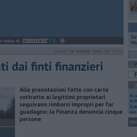
Sv
Mu
LUNEDÌ
18 MAGGIO 2026
ORE 10:15
i dai finti finanzieri
Q
Alle prenotazioni fatte con carte
sottratte ai legittimi proprietari
A L
di 
seguivano rimborsi impropri per far
Scar
guadagno: la Finanza denuncia cinque
con 
persone
QUI