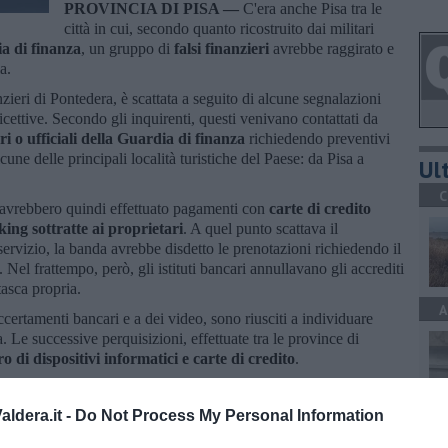
PROVINCIA DI PISA —
C'era anche Pisa tra le
città in cui, secondo quanto ricostruito dai militari
a di finanza
, un gruppo di
falsi finanzieri
avrebbe raggirato e
ia.
zieri di Pontedera, è scattata a seguito di alcune segnalazioni
icettive. Secondo gli inquirenti, questi venivano contattati da
i o ufficiali della Guardia di finanza
richiedendo preventivi
une delle principali località turistiche del Paese: da Pisa a
Ult
C
ri avrebbero quindi effettuato pagamenti con
carte di credito
ing sottratte ai proprietari
. A quel punto scattava il
rvizio, la banda avrebbe disdetto le prenotazioni richiedendo il
. Nel frattempo, però, gli istituti bancari annullavano gli accrediti
tasca propria.
A
accertamenti bancari e a dei video, sono riusciti a individuare
na. Le successive perquisizioni, effettuate tra le province di
o di dispositivi informatici e carte di credito
.
eati di truffa, estorsione, usurpazione di titoli e riciclaggio.
ldera.it -
Do Not Process My Personal Information
A