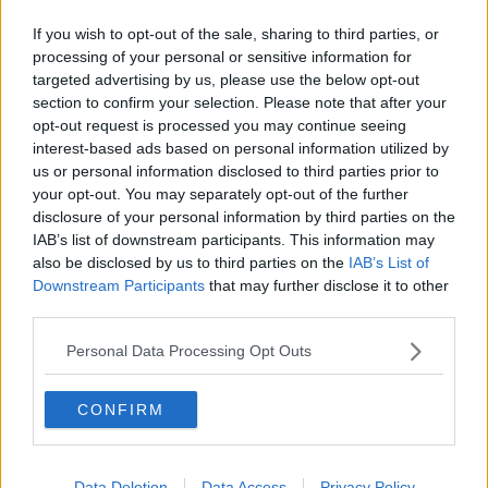
Presunto jihadista, battibecco al processo
If you wish to opt-out of the sale, sharing to third parties, or
Tentano rapina in banca, inseguiti dalla polizia
processing of your personal or sensitive information for
targeted advertising by us, please use the below opt-out
section to confirm your selection. Please note that after your
Pontedera-Pisa, il derby del ritorno si chiude in
pareggio al Mannucci (2-2)
opt-out request is processed you may continue seeing
interest-based ads based on personal information utilized by
Granata contro il Renate, solo un punto
us or personal information disclosed to third parties prior to
your opt-out. You may separately opt-out of the further
"Sarri-Mancini? Le parole non sono solo parole"
disclosure of your personal information by third parties on the
IAB’s list of downstream participants. This information may
Notte senz'acqua per otto vie cittadine
also be disclosed by us to third parties on the
IAB’s List of
Downstream Participants
that may further disclose it to other
Maxitracce Bellaria si tinge d'azzurro
third parties.
Gli attori di Scampia, per raccontare Amleto
Personal Data Processing Opt Outs
Arrestato l’ultimo rapinatore del colpo al
CONFIRM
Panorama di Pontedera
L'ultima replica di Filume'
Data Deletion
Data Access
Privacy Policy