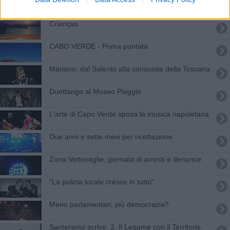
Fiamme verso Caprona e la Verruca DIRETTA
VIDEO
Crianças
CABO VERDE - Prima puntata
Mariano: dal Salento alla conquista della Toscana
Duettango al Museo Piaggio
L'arte di Capo Verde sposa la musica napoletana
Due anni e sette mesi per ricettazione
Zona Vettovaglie, giornata di arresti e denunce
"La polizia locale cresce in tutto"
Meno parlamentari, più democrazia?
Santeramo scrive: 2. Il Legame con il Territorio