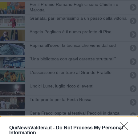
Per il Premio Romano Fogli ci sono Chiellini e
Marotta
Granata, pari amarissimo a un passo dalla vittoria
Angela Pagliuca è il nuovo prefetto di Pisa
Rapina all'uovo, la tecnica che viene dal sud
"Una biblioteca con gravi carenze strutturali"
L'ossessione di entrare al Grande Fratello
Undici Lune, luglio ricco di eventi
Tutto pronto per la Festa Rossa
Carla Fracci ospite al festival Peccioli in danza
Tutto il mondo è Valdera - Alejandro T. Rodriguez
QuiNewsValdera.it -
Do Not Process My Personal
Information