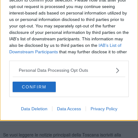
opt-out request is processed you may continue seeing
interest-based ads based on personal information utilized by
us or personal information disclosed to third parties prior to
your opt-out. You may separately opt-out of the further
Qui News Valdera aveva già raccontato un'altra avventura
dell'artista
butese che nella scorsa estate aveva fatto un viaggio in
disclosure of your personal information by third parties on the
moto nell'ex Jugoslavia, viaggio che dovrebbe partorire un'altra
IAB’s list of downstream participants. This information may
storia dalla fertile e ispirata mano di Rocchi.
also be disclosed by us to third parties on the
IAB’s List of
Downstream Participants
that may further disclose it to other
La 29enne fumettista infatti ha già all'attivo diverse
third parties.
pubblicazioni
tra cui due biografie a fumetti su due grandi figure
del novecento italiano: la poetessa
Alda Merini
(Ci sono notti che
Personal Data Processing Opt Outs
non accadono mai) e il giornalista e scrittore
Tiziano Terzani
(L'esistenza delle formiche).
CONFIRM
René Pierotti
© Riproduzione riservata
Data Deletion
Data Access
Privacy Policy
Se vuoi leggere le notizie principali della Toscana iscriviti alla