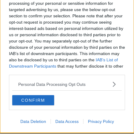
processing of your personal or sensitive information for
Valdera Valdicecina , componente di Pontedera A Sinistra alle
targeted advertising by us, please use the below opt-out
ultime amministrative di Pontedera,
non ha mai indicato il suo
section to confirm your selection. Please note that after your
appoggio alla lista con la candidata Bundu
- ha precisato -
opt-out request is processed you may continue seeing
mentre proprio
Potere al Popolo! non ha preso parte alla
costituzione e presentazione della lista
per le amministrative a
interest-based ads based on personal information utilized by
Pontedera".
us or personal information disclosed to third parties prior to
your opt-out. You may separately opt-out of the further
disclosure of your personal information by third parties on the
IAB’s list of downstream participants. This information may
also be disclosed by us to third parties on the
IAB’s List of
"Nessuna riunione della lista Pondera A Sinistra ha mai sancito
Downstream Participants
that may further disclose it to other
l’appoggio alla lista Toscana Rossa, né ad altre liste - ha aggiunto -
third parties.
Pontedera A Sinistra è un’alleanza elettorale composta da diverse
appartenenze di partito, nata sulla base di una convergenza sui
Personal Data Processing Opt Outs
temi amministrativi. Non esiste alcun automatismo che trasla
un’esperienza locale, sino a oggi molto attenta al rispetto delle
diverse sensibilità, sulle elezioni regionali e
nessuno può indicare
CONFIRM
il sostegno, mai sancito, come Pontedera A Sinistra, ad alcun
candidato
".
"È noto come Rifondazione Comunista sia parte della lista Toscana
Data Deletion
Data Access
Privacy Policy
Rossa, com'è chiaro che
Sinistra Italiana ha presentato una sua
lista dentro l’accordo generale del centrosinistra con il