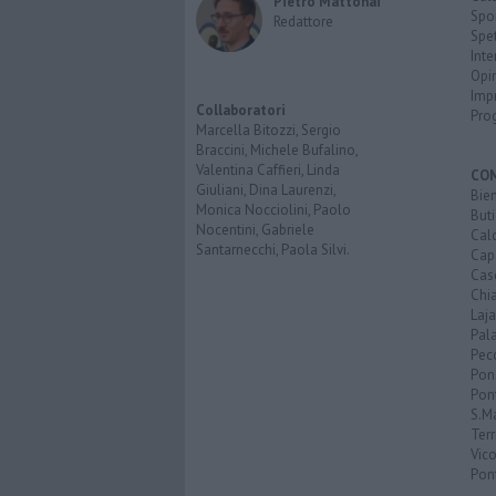
Pietro Mattonai
Spo
Redattore
Spet
Inte
Opi
Imp
Collaboratori
Pro
Marcella Bitozzi, Sergio
Braccini, Michele Bufalino,
Valentina Caffieri, Linda
CO
Giuliani, Dina Laurenzi,
Bien
Monica Nocciolini, Paolo
Buti
Nocentini, Gabriele
Calc
Santarnecchi, Paola Silvi.
Cap
Cas
Chi
Laja
Pala
Pecc
Pon
Pon
S.M
Terr
Vic
Pon