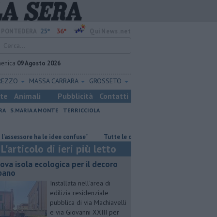
25°
36°
PONTEDERA
QuiNews.net
enica
09 Agosto 2026
REZZO
MASSA CARRARA
GROSSETO
ste
Animali
Pubblicità
Contatti
RA
S.MARIA A MONTE
TERRICCIOLA
sore ha le idee confuse"
​Tutte le offerte di lavoro in provincia di Pisa
L'articolo di ieri più letto
ova isola ecologica per il decoro
bano
Installata nell'area di
edilizia residenziale
pubblica di via Machiavelli
e via Giovanni XXIII per