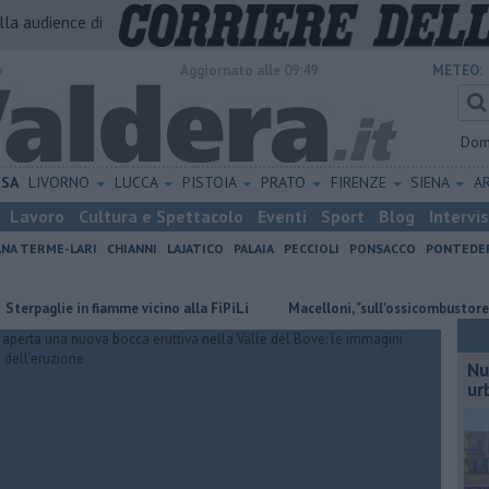
alla audience di
o
Aggiornato alle 09:49
METEO:
Dom
ISA
LIVORNO
LUCCA
PISTOIA
PRATO
FIRENZE
SIENA
A
Lavoro
Cultura e Spettacolo
Eventi
Sport
Blog
Intervi
ANA TERME-LARI
CHIANNI
LAJATICO
PALAIA
PECCIOLI
PONSACCO
PONTEDE
lie in fiamme vicino alla FiPiLi
Macelloni, "sull'ossicombustore l'asses
Nu
ur