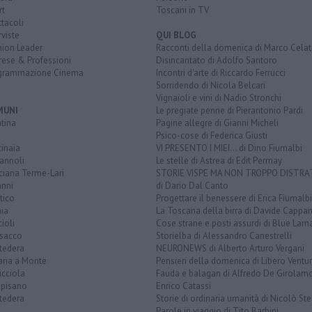
rt
Toscani in TV
tacoli
rviste
QUI BLOG
nion Leader
Racconti della domenica di Marco Celat
rese & Professioni
Disincantato di Adolfo Santoro
grammazione Cinema
Incontri d'arte di Riccardo Ferrucci
Sorridendo di Nicola Belcari
Vignaioli e vini di Nadio Stronchi
MUNI
Le pregiate penne di Pierantonio Pardi
tina
Pagine allegre di Gianni Micheli
Psico-cose di Federica Giusti
inaia
VI PRESENTO I MIEI... di Dino Fiumalbi
annoli
Le stelle di Astrea di Edit Permay
ciana Terme-Lari
STORIE VISPE MA NON TROPPO DISTR
anni
di Dario Dal Canto
tico
Progettare il benessere di Erica Fiumalbi
ia
La Toscana della birra di Davide Cappan
ioli
Cose strane e posti assurdi di Blue Lam
sacco
Storielba di Alessandro Canestrelli
tedera
NEURONEWS di Alberto Arturo Vergani
aria a Monte
Pensieri della domenica di Libero Ventur
icciola
Fauda e balagan di Alfredo De Girolam
opisano
Enrico Catassi
tedera
Storie di ordinaria umanità di Nicolò Ste
Parole in viaggio di Tito Barbini