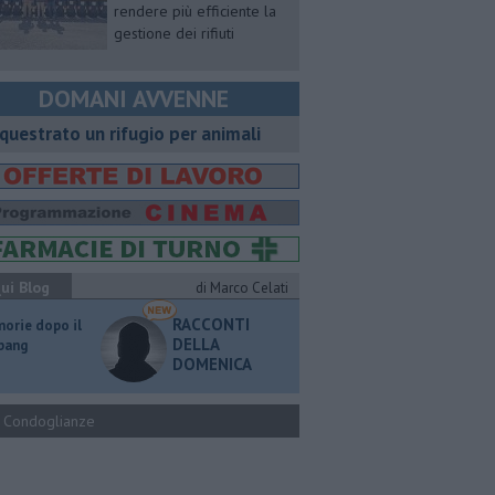
rendere più efficiente la
gestione dei rifiuti
DOMANI AVVENNE
questrato un rifugio per animali
ui Blog
di Marco Celati
RACCONTI
orie dopo il
DELLA
 bang
DOMENICA
Condoglianze