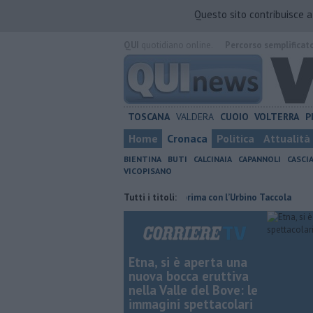
Questo sito contribuisce 
QUI
quotidiano online.
Percorso semplificat
TOSCANA
VALDERA
CUOIO
VOLTERRA
P
Home
Cronaca
Politica
Attualità
BIENTINA
BUTI
CALCINAIA
CAPANNOLI
CASCI
VICOPISANO
vincia di Pisa
​Granata, buona la prima con l’Urbino Taccola
Tutti i titoli:
Sterpag
Etna, si è aperta una
nuova bocca eruttiva
nella Valle del Bove: le
immagini spettacolari