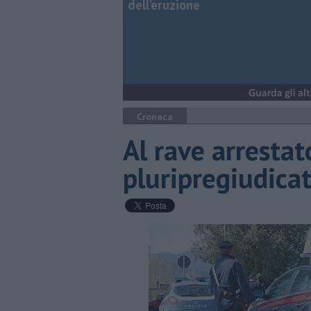
dell’eruzione
Cronaca
Al rave arresta
pluripregiudica