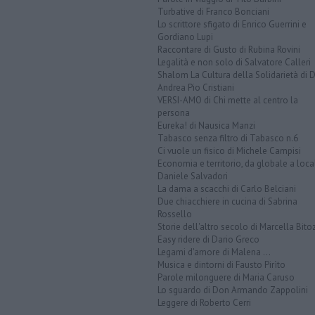
Turbative di Franco Bonciani
Lo scrittore sfigato di Enrico Guerrini e
Gordiano Lupi
Raccontare di Gusto di Rubina Rovini
Legalità e non solo di Salvatore Calleri
Shalom La Cultura della Solidarietà di 
Andrea Pio Cristiani
VERSI-AMO di Chi mette al centro la
persona
Eureka! di Nausica Manzi
Tabasco senza filtro di Tabasco n.6
Ci vuole un fisico di Michele Campisi
Economia e territorio, da globale a loca
Daniele Salvadori
La dama a scacchi di Carlo Belciani
Due chiacchiere in cucina di Sabrina
Rossello
Storie dell'altro secolo di Marcella Bito
Easy ridere di Dario Greco
Legami d'amore di Malena ...
Musica e dintorni di Fausto Pirìto
Parole milonguere di Maria Caruso
Lo sguardo di Don Armando Zappolini
Leggere di Roberto Cerri