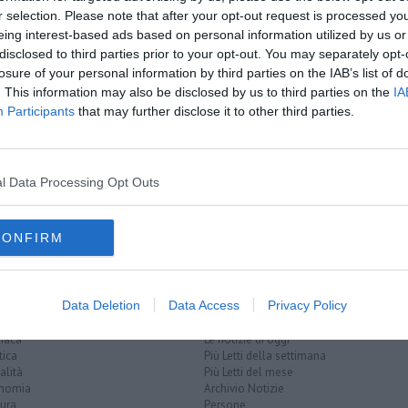
r selection. Please note that after your opt-out request is processed y
eing interest-based ads based on personal information utilized by us or
disclosed to third parties prior to your opt-out. You may separately opt-
oscana iscriviti alla
Newsletter QUInews - ToscanaMedia.
A
losure of your personal information by third parties on the IAB’s list of
amente nella tua casella di posta.
. This information may also be disclosed by us to third parties on the
IA
Participants
that may further disclose it to other third parties.
l Data Processing Opt Outs
uliscono
r tutti"
CONFIRM
Data Deletion
Data Access
Privacy Policy
EGORIE
RUBRICHE
naca
Le notizie di oggi
tica
Più Letti della settimana
alità
Più Letti del mese
nomia
Archivio Notizie
ura
Persone