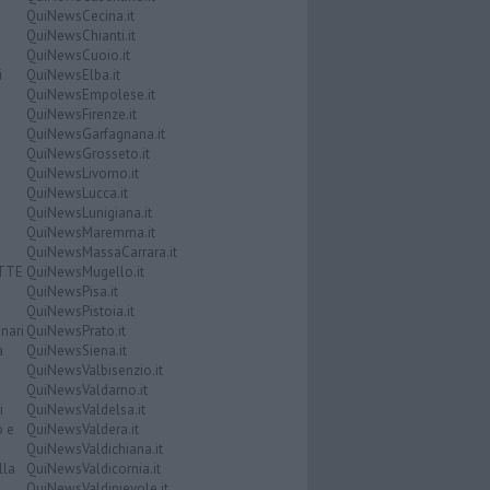
QuiNewsCecina.it
QuiNewsChianti.it
QuiNewsCuoio.it
i
QuiNewsElba.it
QuiNewsEmpolese.it
QuiNewsFirenze.it
QuiNewsGarfagnana.it
QuiNewsGrosseto.it
QuiNewsLivorno.it
QuiNewsLucca.it
QuiNewsLunigiana.it
QuiNewsMaremma.it
QuiNewsMassaCarrara.it
ATTE
QuiNewsMugello.it
QuiNewsPisa.it
QuiNewsPistoia.it
nari
QuiNewsPrato.it
a
QuiNewsSiena.it
QuiNewsValbisenzio.it
QuiNewsValdarno.it
i
QuiNewsValdelsa.it
o e
QuiNewsValdera.it
QuiNewsValdichiana.it
lla
QuiNewsValdicornia.it
QuiNewsValdinievole.it