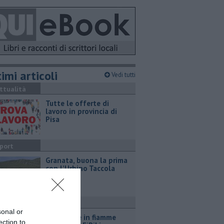
imi articoli
Vedi tutti
ttualità
​Tutte le offerte di
lavoro in provincia di
Pisa
port
​Granata, buona la prima
con l’Urbino Taccola
ronaca
sonal or
Sterpaglie in fiamme
ection to