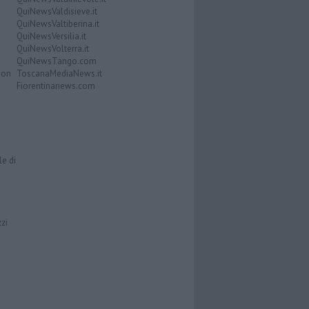
QuiNewsValdisieve.it
QuiNewsValtiberina.it
QuiNewsVersilia.it
QuiNewsVolterra.it
QuiNewsTango.com
Don
ToscanaMediaNews.it
Fiorentinanews.com
le di
zzi