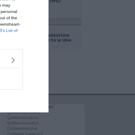
vicino alla FiPiLi
ou may
 personal
out of the
ttualità
 downstream
Macelloni,
B’s List of
"sull'ossicombustore
l'assessore ha le idee
confuse"
IL NETWORK QuiNews.net
QuiNewsAbetone.it
QuiNewsAmiata.it
QuiNewsAnimali.it
QuiNewsArezzo.it
QuiNewsCasentino.it