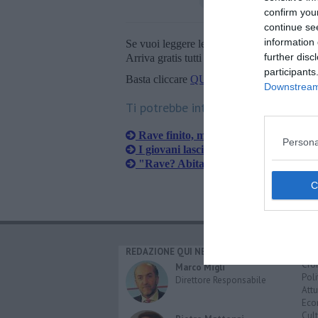
confirm you
continue se
information 
Se vuoi leggere le notizie principali della T
further disc
Arriva gratis tutti i giorni alle 20:00 dirett
participants
Basta cliccare
QUI
Downstream 
Ti potrebbe interessare anche:
Rave finito, mille denunciati
Persona
I giovani lasciano il rave ma prima p
"Rave? Abitanti sconvolti, tamponi pe
REDAZIONE QUI NEWS
CAT
Cro
Marco Migli
Poli
Direttore Responsabile
Attu
Eco
Cult