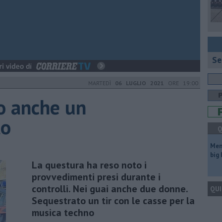
Se
MARTEDÌ
06 LUGLIO 2021
ORE 19:00
to anche un
to
Q
Mem
big
La questura ha reso noto i
provvedimenti presi durante i
controlli. Nei guai anche due donne.
QUI
Sequestrato un tir con le casse per la
musica techno