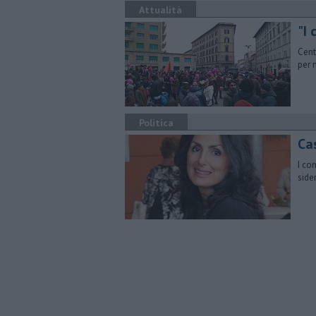
Attualità
"I 
Cent
per 
Politica
Cas
I co
side