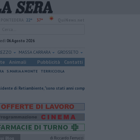
22°
37°
PONTEDERA
QuiNews.net
vedì
06 Agosto 2026
REZZO
MASSA CARRARA
GROSSETO
ste
Animali
Pubblicità
Contatti
RA
S.MARIA A MONTE
TERRICCIOLA
iambiente, "sono stati anni complessi ma di crescita"
Doppio fronte di fu
ui Blog
di Riccardo Ferrucci