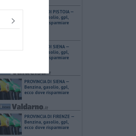
PROVINCIA DI PISTOIA — ​
Benzina, gasolio, gpl,
ecco dove risparmiare
PROVINCIA DI SIENA — ​
Benzina, gasolio, gpl,
ecco dove risparmiare
PROVINCIA DI SIENA — ​
Benzina, gasolio, gpl,
ecco dove risparmiare
PROVINCIA DI FIRENZE — ​
Benzina, gasolio, gpl,
ecco dove risparmiare