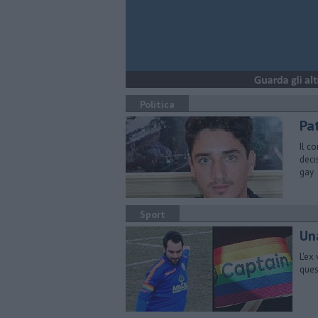
Politica
Pat
Il c
deci
gay
Sport
Un
L'ex
ques