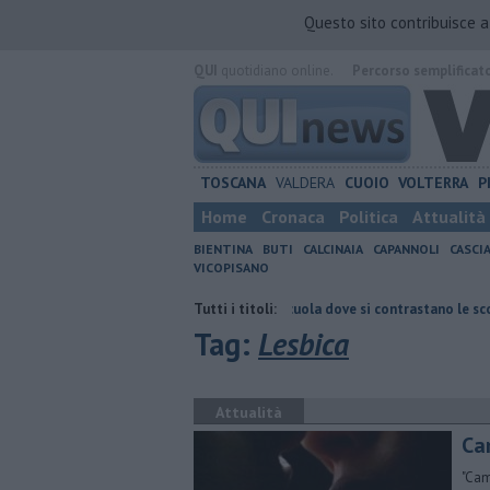
Questo sito contribuisce 
QUI
quotidiano online.
Percorso semplificat
TOSCANA
VALDERA
CUOIO
VOLTERRA
P
Home
Cronaca
Politica
Attualità
BIENTINA
BUTI
CALCINAIA
CAPANNOLI
CASCI
VICOPISANO
o i boschi
Terremoto, la scuola dove si contrastano le scosse
Tutti i titoli:
Ladr
Tag:
Lesbica
Attualità
Ca
"Cam