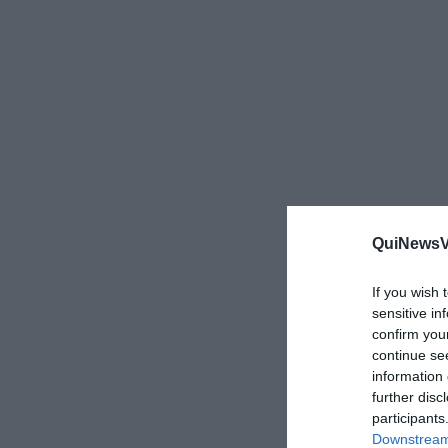
QuiNewsVa
If you wish 
sensitive in
confirm you
continue se
information 
further disc
participants
Downstream 