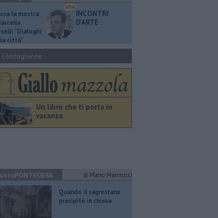
INCONTRI
ucca la mostra
D'ARTE
Marcello
selli “Dialoghi
la città"
Condoglianze
Un libro che ti porta in
vacanza
uttoPONTEDERA
di Mario Mannucci
Quando il sagrestano
precipitò in chiesa