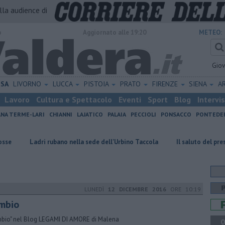
alla audience di
o
Aggiornato alle 19:20
METEO:
Gio
ISA
LIVORNO
LUCCA
PISTOIA
PRATO
FIRENZE
SIENA
A
Lavoro
Cultura e Spettacolo
Eventi
Sport
Blog
Intervi
ANA TERME-LARI
CHIANNI
LAJATICO
PALAIA
PECCIOLI
PONSACCO
PONTEDE
i rubano nella sede dell'Urbino Taccola
Il saluto del presidente di Ret
LUNEDÌ
12 DICEMBRE 2016
ORE 10:19
mbio
bio" nel Blog LEGAMI DI AMORE di Malena
Q