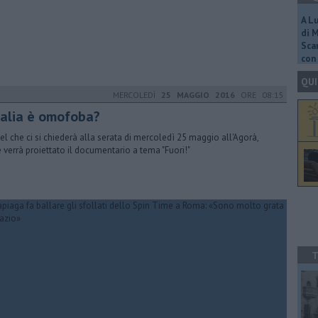
A L
di 
Scar
con 
QUI
MERCOLEDÌ
25 MAGGIO 2016
ORE 08:15
Italia è omofoba?
uel che ci si chiederà alla serata di mercoledì 25 maggio all'Agorà,
 verrà proiettato il documentario a tema "Fuori!"
T