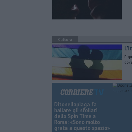
Cultura
L'
E' q
dove
Ditonellapiaga fa
ballare gli sfollati
dello Spin Time a
Roma: «Sono molto
grata a questo spazio»