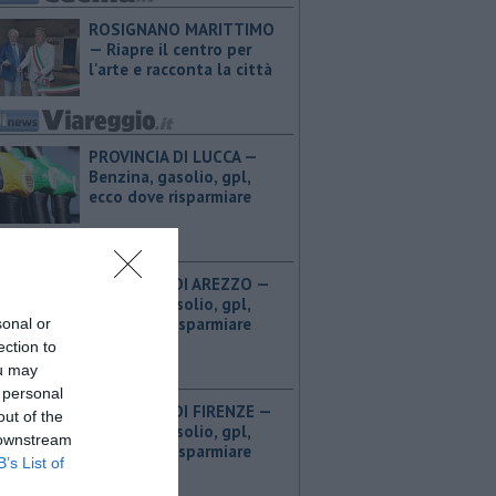
ROSIGNANO MARITTIMO
— Riapre il centro per
l'arte e racconta la città
PROVINCIA DI LUCCA — ​
Benzina, gasolio, gpl,
ecco dove risparmiare
PROVINCIA DI AREZZO — ​
Benzina, gasolio, gpl,
ecco dove risparmiare
sonal or
ection to
ou may
 personal
PROVINCIA DI FIRENZE — ​
out of the
Benzina, gasolio, gpl,
 downstream
ecco dove risparmiare
B’s List of