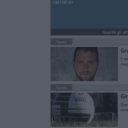
carriera»
Sport
Gr
Il v
magli
Sport
Gi
Ques
terr