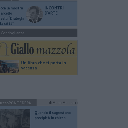
INCONTRI
ucca la mostra
D'ARTE
Marcello
selli “Dialoghi
la città"
Condoglianze
Un libro che ti porta in
vacanza
uttoPONTEDERA
di Mario Mannucci
Quando il sagrestano
precipitò in chiesa