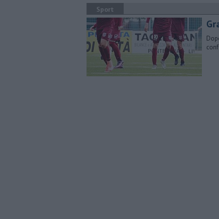
Sport
Gra
Dopo
conf