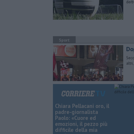
derb
Sport
Do
Seco
altri
Chiara Pellacani oro, il
padre-giornalista
Paolo: «Cuore ed
emozioni, il pezzo più
difficile della mia