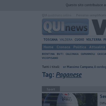
Questo sito contribuisce 
QUI
quotidiano online.
Percorso semplificat
TOSCANA
VALDERA
CUOIO
VOLTERRA
P
Home
Cronaca
Politica
Attualità
BIENTINA
BUTI
CALCINAIA
CAPANNOLI
CASCI
VICOPISANO
to presidente
Addio al dottor Massimo Campana, il cordoglio
Tutti i titoli:
Va
Tag:
Paganese
Sport
Se
Diff