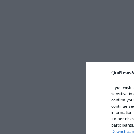
QuiNewsVa
If you wish 
sensitive in
confirm you
continue se
information 
further disc
participants
Downstream 