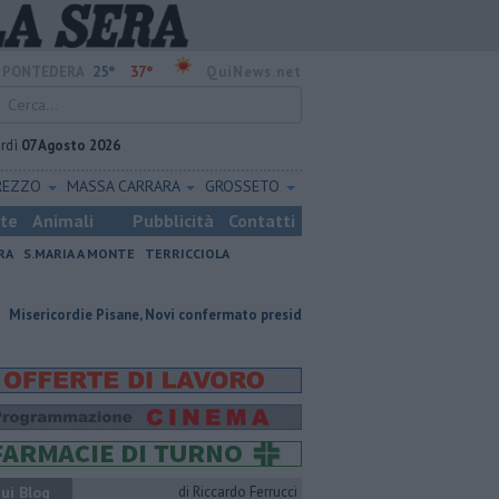
25°
37°
PONTEDERA
QuiNews.net
rdì
07 Agosto 2026
REZZO
MASSA CARRARA
GROSSETO
ste
Animali
Pubblicità
Contatti
RA
S.MARIA A MONTE
TERRICCIOLA
ie Pisane, Novi confermato presidente
Addio al dottor Massimo Campa
ui Blog
di Riccardo Ferrucci