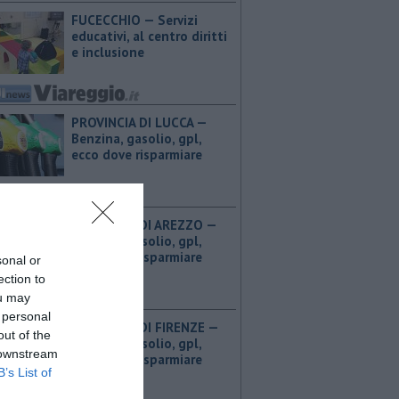
FUCECCHIO — Servizi
educativi, al centro diritti
e inclusione
PROVINCIA DI LUCCA — ​
Benzina, gasolio, gpl,
ecco dove risparmiare
PROVINCIA DI AREZZO — ​
Benzina, gasolio, gpl,
ecco dove risparmiare
sonal or
ection to
ou may
 personal
PROVINCIA DI FIRENZE — ​
out of the
Benzina, gasolio, gpl,
 downstream
ecco dove risparmiare
B’s List of