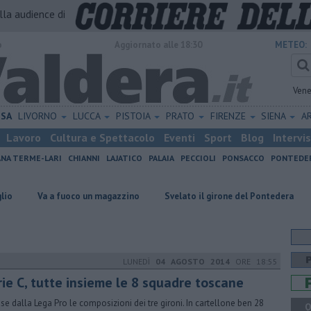
alla audience di
o
Aggiornato alle 18:30
METEO:
Vene
ISA
LIVORNO
LUCCA
PISTOIA
PRATO
FIRENZE
SIENA
A
Lavoro
Cultura e Spettacolo
Eventi
Sport
Blog
Intervi
ANA TERME-LARI
CHIANNI
LAJATICO
PALAIA
PECCIOLI
PONSACCO
PONTEDE
 a fuoco un magazzino
Svelato il girone del Pontedera
Misericord
LUNEDÌ
04 AGOSTO 2014
ORE 18:55
rie C, tutte insieme le 8 squadre toscane
use dalla Lega Pro le composizioni dei tre gironi. In cartellone ben 28
Q