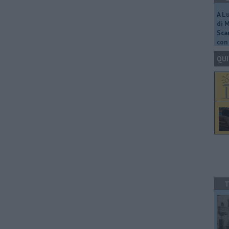
A L
di 
Scar
con 
QUI
T