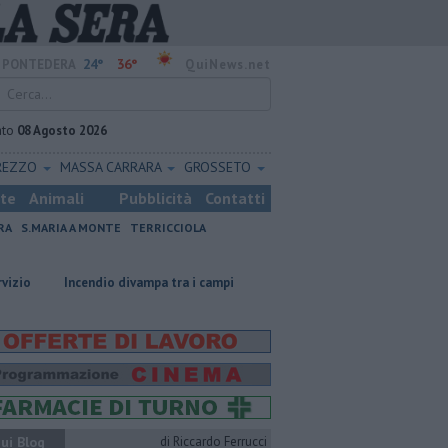
24°
36°
PONTEDERA
QuiNews.net
ato
08 Agosto 2026
REZZO
MASSA CARRARA
GROSSETO
ste
Animali
Pubblicità
Contatti
RA
S.MARIA A MONTE
TERRICCIOLA
Incendio divampa tra i campi
Ossicombustore, "Serve chiarezza politic
ui Blog
di Riccardo Ferrucci