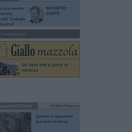
INCONTRI
ucca la mostra
D'ARTE
Marcello
selli “Dialoghi
la città"
Condoglianze
Un libro che ti porta in
vacanza
uttoPONTEDERA
di Mario Mannucci
Quando il sagrestano
precipitò in chiesa