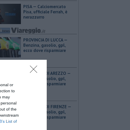
PISA — Calciomercato
Pisa, ufficiale Ferrah, è
nerazzurro
PROVINCIA DI LUCCA — ​
Benzina, gasolio, gpl,
ecco dove risparmiare
PROVINCIA DI AREZZO — ​
Benzina, gasolio, gpl,
ecco dove risparmiare
sonal or
ection to
ou may
 personal
PROVINCIA DI FIRENZE — ​
out of the
Benzina, gasolio, gpl,
 downstream
ecco dove risparmiare
B’s List of