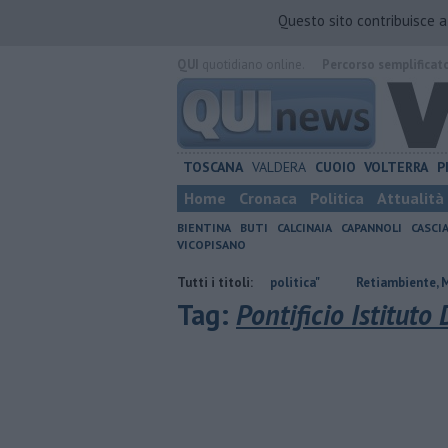
Questo sito contribuisce 
QUI
quotidiano online.
Percorso semplificat
TOSCANA
VALDERA
CUOIO
VOLTERRA
P
Home
Cronaca
Politica
Attualità
BIENTINA
BUTI
CALCINAIA
CAPANNOLI
CASCI
VICOPISANO
Ossicombustore, "Serve chiarezza politica"
Tutti i titoli:
Retiambiente, M5S: "Nessu
Tag:
Pontificio Istituto