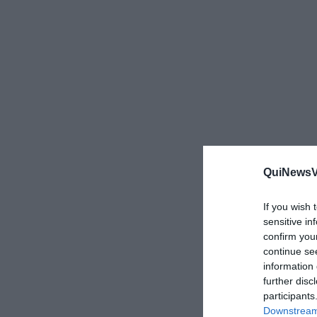
QuiNewsVa
If you wish 
sensitive in
confirm you
continue se
information 
further disc
participants
Downstream 