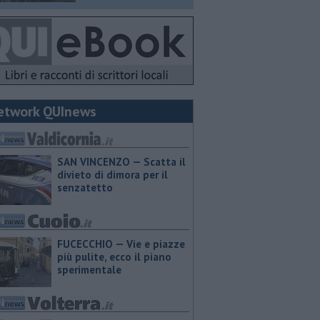
etwork QUInews
SAN VINCENZO — Scatta il
divieto di dimora per il
senzatetto
FUCECCHIO — Vie e piazze
più pulite, ecco il piano
sperimentale