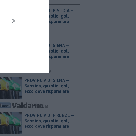
PROVINCIA DI PISTOIA — ​
Benzina, gasolio, gpl,
ecco dove risparmiare
PROVINCIA DI SIENA — ​
Benzina, gasolio, gpl,
ecco dove risparmiare
PROVINCIA DI SIENA — ​
Benzina, gasolio, gpl,
ecco dove risparmiare
PROVINCIA DI FIRENZE — ​
Benzina, gasolio, gpl,
ecco dove risparmiare