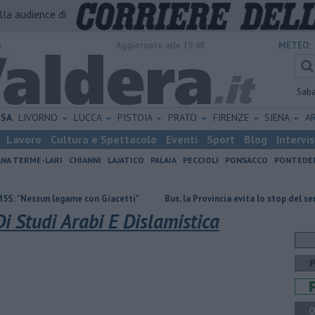
alla audience di
o
Aggiornato alle 19:48
METEO:
Sab
ISA
LIVORNO
LUCCA
PISTOIA
PRATO
FIRENZE
SIENA
A
Lavoro
Cultura e Spettacolo
Eventi
Sport
Blog
Intervi
ANA TERME-LARI
CHIANNI
LAJATICO
PALAIA
PECCIOLI
PONSACCO
PONTEDE
n legame con Giacetti"
Bus, la Provincia evita lo stop del servizio
 Di Studi Arabi E Dislamistica
Q