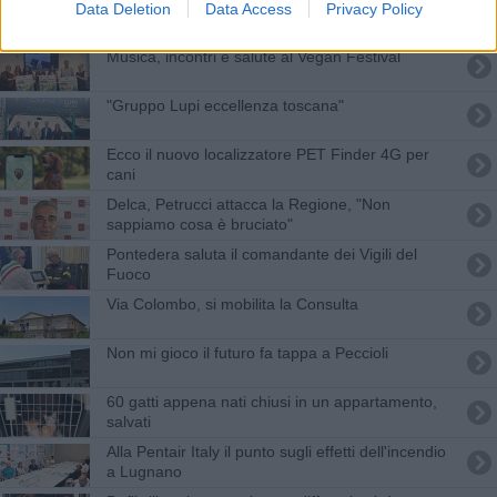
A teatro in memoria di Marco Nardi
Data Deletion
Data Access
Privacy Policy
Musica, incontri e salute al Vegan Festival
"Gruppo Lupi eccellenza toscana"
Ecco il nuovo localizzatore PET Finder 4G per
cani
Delca, Petrucci attacca la Regione, "Non
sappiamo cosa è bruciato"
Pontedera saluta il comandante dei Vigili del
Fuoco
Via Colombo, si mobilita la Consulta
Non mi gioco il futuro fa tappa a Peccioli
60 gatti appena nati chiusi in un appartamento,
salvati
Alla Pentair Italy il punto sugli effetti dell'incendio
a Lugnano