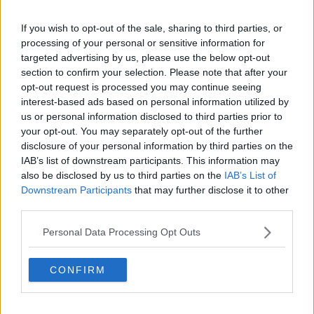
L'Anc accoglie il luogotenente Martini
If you wish to opt-out of the sale, sharing to third parties, or
Militello da Striscia la notizia a piazza della
processing of your personal or sensitive information for
Repubblica
targeted advertising by us, please use the below opt-out
Poggini, l'infinito battibecco tra Trapani e
section to confirm your selection. Please note that after your
Gasperini
opt-out request is processed you may continue seeing
"Caro Rossano, ci mancherai tremendamente"
interest-based ads based on personal information utilized by
us or personal information disclosed to third parties prior to
your opt-out. You may separately opt-out of the further
Ecco il nuovo comandante della Municipale
disclosure of your personal information by third parties on the
IAB’s list of downstream participants. This information may
Efficientamento climatico delle scuole, Vanni
also be disclosed by us to third parties on the
IAB’s List of
scrive al ministro
Downstream Participants
that may further disclose it to other
​Caponi saluta il Pontedera, "Addio promesse,
third parties.
addio tutto"
Sull'incendio Delca, l'ok della Provincia a nuove
Personal Data Processing Opt Outs
ricerche
La scadenza del Pnrr e i lavori in città
CONFIRM
Taldo ai saluti, c'è il Foggia sul ds