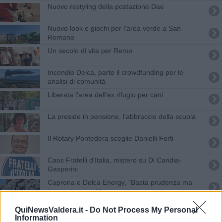
Nuovo restyling della postazione Dae
Nuovo look e giochi per l'area verde a San
Romano
Un secolo di vita per Remo
Incendio Delca, parte il crowdfunding per le
analisi di comunità
Liberata l'area dell'ex rifugio per cani
La preside in pensione, l'abbraccio della scuola
Il Rotary Pontedera sceglie Danielli Forti
Caos Fratelli d'Italia, mistero su Di Candia-
Gasperini
Caprona e Delca Energy, "Basta prudenza ma
impegni concreti"
Incendio Delca, le associazioni e comitati
QuiNewsValdera.it -
Do Not Process My Personal
chiedono più informazioni
Information