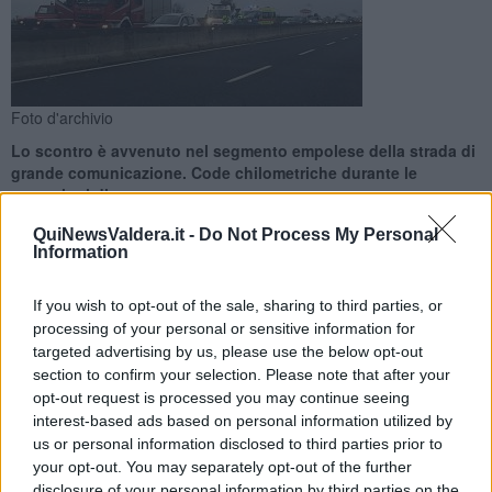
Foto d'archivio
Lo scontro è avvenuto nel segmento empolese della strada di
grande comunicazione. Code chilometriche durante le
operazioni di soccorso
QuiNewsValdera.it -
Do Not Process My Personal
Information
If you wish to opt-out of the sale, sharing to third parties, or
processing of your personal or sensitive information for
EMPOLI —
Code chilometriche sulla strada di grande
targeted advertising by us, please use the below opt-out
comunicazione Firenze-Pisa-Livorno, in direzione mare, dopo un
section to confirm your selection. Please note that after your
incidente avvenuto all'altezza di Empoli centro intorno alle 6,45.
opt-out request is processed you may continue seeing
Sul posto i mezzi di soccorso sanitari e meccanici, e per consentire
interest-based ads based on personal information utilized by
le operazioni è stato chiuso il tratto della Fipili fra Empoli Est ed
us or personal information disclosed to third parties prior to
Empoli.
your opt-out. You may separately opt-out of the further
disclosure of your personal information by third parties on the