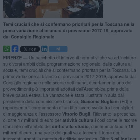
Temi cruciali che si confermano prioritari per la Toscana nella
prima variazione al bilancio di previsione 2017-19, approvata
dal Consiglio Regionale
FIRENZE —
Un pacchetto di interventi normativi che va ad incidere
su diversi ambiti della programmazione regionale, dalla cultura al
sociale, temi cruciali che si confermano prioritari per la Toscana. La
prima variazione al bilancio di previsione 2017-2019, approvata dal
Consiglio regionale nelle scorse settimane, è certamente uno dei
provvedimenti più importanti adottati dall’Assemblea prima della
breve pausa estiva. La variazione è stata illustrata in aula dal
presidente della commissione bilancio,
Giacomo Bugliani
(Pd) e
rappresenta il coronamento di un fitto lavoro svolto tra i consiglieri
di maggioranza e l’assessore
Vittorio Bugli
. Rilevante la presenza
di oltre
17 milioni
di euro per
attività culturali
così come le risorse
stanziate nell’ambito del
diritto allo studio
, che ammontano a
16
milioni
di euro, una parte dei quali va a toccare il tema degli
interventi urgenti in materia di edilizia scolastica. Oltre
5 milioni
per