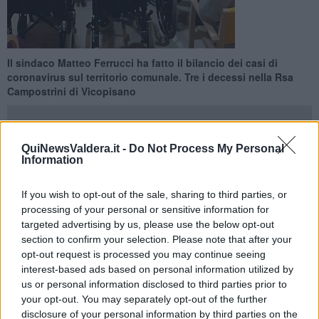
Il sindaco Matteo Ferrucci ha fatto il bilancio dei casi di
coronavirus sul territorio comunale. Tre i decessi nella Rsa
Campostrini di Vicopisano
QuiNewsValdera.it -
Do Not Process My Personal
Information
VICOPISANO —
"Ad oggi - ha fatto sapere i sindaco
Matteo
Ferrucci
, aggiornando i cittadini sull'epidemia da Covid-19 sul
If you wish to opt-out of the sale, sharing to third parties, or
territorio comunale -
sono 45 le persone positive nel nostro
processing of your personal or sensitive information for
territorio, delle quali 22 sono ospiti della casa di riposo
di
targeted advertising by us, please use the below opt-out
Vicopisano. Sulle signore, al momento, non abbiamo novità e
section to confirm your selection. Please note that after your
questo ci rincuora. Essendo consapevoli della loro fragilità, anche
opt-out request is processed you may continue seeing
dovuta all'età, ci informiamo più frequentemente sulle loro
interest-based ads based on personal information utilized by
condizioni e vi teniamo aggiornati".
us or personal information disclosed to third parties prior to
your opt-out. You may separately opt-out of the further
"Voglio ricordare ancora, con dolore e affetto - ha aggiunto il primo
disclosure of your personal information by third parties on the
cittadino -, a nome dell'Amministrazione,
Anita, Cesarina e