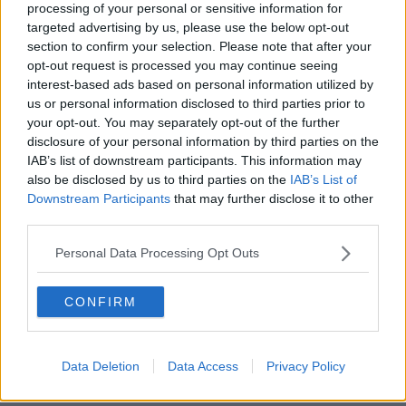
propone gratuitamente alle scuole del territorio gestito. L'obiettivo è
processing of your personal or sensitive information for
quello di diffondere tra i cittadini più giovani la conoscenza degli
targeted advertising by us, please use the below opt-out
aspetti naturali e tecnologici del ciclo idrico, di accrescere in loro la
section to confirm your selection. Please note that after your
consapevolezza del valore dell'acqua, di aiutarli a promuovere una
opt-out request is processed you may continue seeing
cultura di rispetto e salvaguardia di questo bene primario. Giunto
interest-based ads based on personal information utilized by
alla tredicesima edizione, Acque Tour ogni anno coinvolge circa
us or personal information disclosed to third parties prior to
6mila studenti.
your opt-out. You may separately opt-out of the further
Il progetto si articola in centinaia d'interventi da parte di esperti del
disclosure of your personal information by third parties on the
settore, tra lezioni in classe, gite naturalistiche e visite guidate agli
IAB’s list of downstream participants. This information may
impianti ed agli acquedotti: dalle centrali idriche di
also be disclosed by us to third parties on the
IAB’s List of
Bientina ed Empoli, ai depuratori di Cascine di Buti, Paganico
Downstream Participants
that may further disclose it to other
e Cambiano.
Per i più piccoli sono state ideate soluzioni particolari
third parties.
che utilizzano favole e laboratori teatrali per avvicinare i bambini
al tema dell'acqua in modo semplice e spontaneo. Ogni anno
Personal Data Processing Opt Outs
vengono introdotte alcune novità: per questo anno scolastico, ad
esempio, alcuni laboratori utilizzeranno la metodologia del gioco di
ruolo e
CONFIRM
sono stati organizzati nuovi percorsi come quello storico e
sensoriale. Ad Acque Tour è inoltre abbinato il concorso "Buona da
Bere", che premia le classi che nel corso dell'anno hanno realizzato
Data Deletion
Data Access
Privacy Policy
i migliori elaborati sul tema dell'acqua; le premiazioni avvengono in
occasione della festa finale che si tiene a maggio 2015.