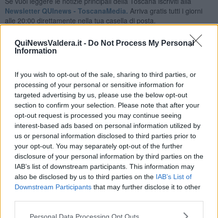
Se vuoi leggere le notizie principali della Toscana iscriviti alla
Newsletter QUInews - ToscanaMedia.
Arriva gratis tutti i giorni
alle 20:00 direttamente nella tua casella di posta.
Basta cliccare
QUI
QuiNewsValdera.it -
Do Not Process My Personal
Ti potrebbe interessare anche:
Information
Articoli dal Blog “Legalità e non solo” di Salvatore Calleri
If you wish to opt-out of the sale, sharing to third parties, or
Il “dopo” Matteo Messina Denaro
processing of your personal or sensitive information for
Vademecum antimafia per gli elettori
targeted advertising by us, please use the below opt-out
Toscana chiama Palermo
section to confirm your selection. Please note that after your
Serve un esercito europeo
opt-out request is processed you may continue seeing
I superbonus rischiano di favorire la mafia
interest-based ads based on personal information utilized by
Occorre potenziare il controllo del territorio
us or personal information disclosed to third parties prior to
​Nuovi scenari narcos a Firenze?
your opt-out. You may separately opt-out of the further
Alla 'ndrangheta piace la Toscana
disclosure of your personal information by third parties on the
Siamo in una situazione di Red Alert
IAB’s list of downstream participants. This information may
La "Dichiarazione di Vallombrosa"
also be disclosed by us to third parties on the
IAB’s List of
La chimera dell'esercito europeo
Downstream Participants
that may further disclose it to other
Politicamente scorrevole
third parties.
La festa dell'Europa
Il confederalismo è un nodo che viene al pettine
Personal Data Processing Opt Outs