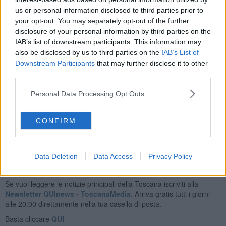
us or personal information disclosed to third parties prior to
I ristoratori dell’isola prepareranno piatti della tradizione, ma anche
your opt-out. You may separately opt-out of the further
più anche alternativi da abbinare all’incredibile varietà di birre che
disclosure of your personal information by third parties on the
saranno a disposizione degli avventori, inoltre si potranno anche
IAB’s list of downstream participants. This information may
degustare i prodotti tipici delle aziende agricole isolane. Il tutto in un
also be disclosed by us to third parties on the
IAB’s List of
piacevole contesto musicale offerto da “Martin e la banda di
Downstream Participants
that may further disclose it to other
Moreno”. La festa si svolgerà lungo la passeggiata del porto di
third parties.
Capraia e inizierà sabato 1 ottobre dalle ore 17 e fino alla
mezzanotte e ripartirà il giorno seguente dalle 12 fino alla partenza
Personal Data Processing Opt Outs
del traghetto della Toremar per il Porto Mediceo di Livorno.
Davide Cappannari
CONFIRM
Data Deletion
Data Access
Privacy Policy
Se vuoi leggere le notizie principali della Toscana iscriviti alla
Newsletter QUInews - ToscanaMedia.
Arriva gratis tutti i giorni
alle 20:00 direttamente nella tua casella di posta.
Basta cliccare
QUI