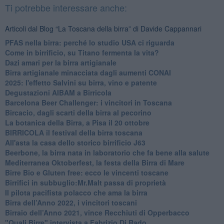
Ti potrebbe interessare anche:
Articoli dal Blog “La Toscana della birra” di Davide Cappannari
​PFAS nella birra: perché lo studio USA ci riguarda
​Come in birrificio, su Titano fermenta la vita?
Dazi amari per la birra artigianale
​Birra artigianale minacciata dagli aumenti CONAI
​2025: l'effetto Salvini su birra, vino e patente
​Degustazioni AIBAM a Birricola
​Barcelona Beer Challenger: i vincitori in Toscana
Bircacio, dagli scarti della birra al pecorino
​La botanica della Birra, a Pisa il 20 ottobre
BIRRICOLA il festival della birra toscana
​All'asta la casa dello storico birrificio J63
Beerbone, la birra nata in laboratorio che fa bene alla salute
Mediterranea Oktoberfest, la festa della Birra di Mare
​Birre Bio e Gluten free: ecco le vincenti toscane
​Birrifici in subbuglio:Mr.Malt passa di proprietà
​Il pilota pacifista polacco che ama la birra
​Birra dell’Anno 2022, i vincitori toscani
Birraio dell’Anno 2021, vince Recchiuti di Opperbacco
"Quali Birre" intervista a Fabrizio Di Rado