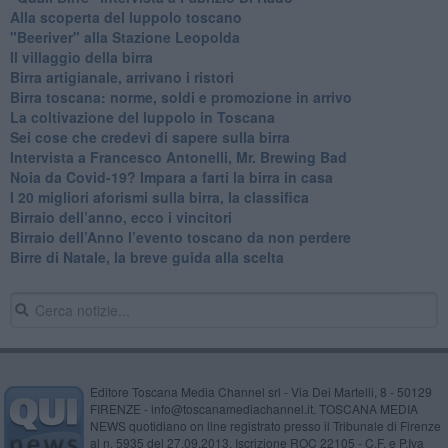
​Alla scoperta del luppolo toscano
"Beeriver" alla Stazione Leopolda
Il villaggio della birra
Birra artigianale, arrivano i ristori
Birra toscana: norme, soldi e promozione in arrivo
La coltivazione del luppolo in Toscana
Sei cose che credevi di sapere sulla birra
Intervista a Francesco Antonelli, Mr. Brewing Bad
Noia da Covid-19? Impara a farti la birra in casa
I 20 migliori aforismi sulla birra, la classifica
​Birraio dell’anno, ecco i vincitori
​Birraio dell’Anno l’evento toscano da non perdere
Birre di Natale, la breve guida alla scelta
Editore Toscana Media Channel srl - Via Dei Martelli, 8 - 50129
FIRENZE - info@toscanamediachannel.it. TOSCANA MEDIA
NEWS quotidiano on line registrato presso il Tribunale di Firenze
al n. 5935 del 27.09.2013. Iscrizione ROC 22105 - C.F. e P.Iva