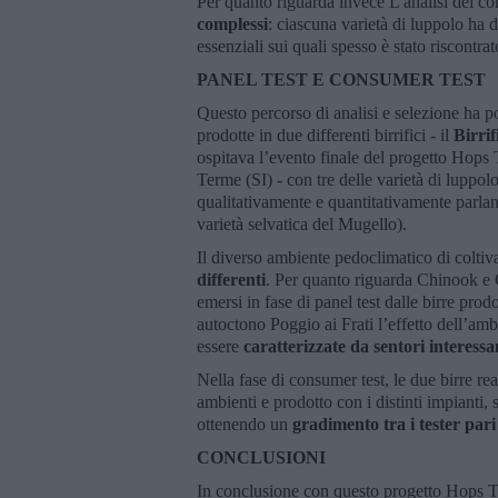
Per quanto riguarda invece L'analisi dei com
complessi
: ciascuna varietà di luppolo ha 
essenziali sui quali spesso è stato riscontrat
PANEL TEST E CONSUMER TEST
Questo percorso di analisi e selezione ha po
prodotte in due differenti birrifici - il
Birri
ospitava l’evento finale del progetto Hops 
Terme (SI) - con tre delle varietà di luppol
qualitativamente e quantitativamente parla
varietà selvatica del Mugello).
Il diverso ambiente pedoclimatico di colti
differenti
. Per quanto riguarda Chinook e Ca
emersi in fase di panel test dalle birre pro
autoctono Poggio ai Frati l’effetto dell’amb
essere
caratterizzate da sentori interess
Nella fase di consumer test, le due birre rea
ambienti e prodotto con i distinti impianti, 
ottenendo un
gradimento tra i tester par
CONCLUSIONI
In conclusione con questo progetto Hops Tu