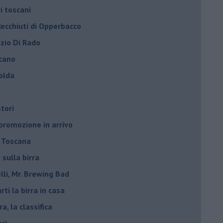
ri toscani
Recchiuti di Opperbacco
izio Di Rado
scano
olda
stori
 promozione in arrivo
n Toscana
 sulla birra
lli, Mr. Brewing Bad
ti la birra in casa
ra, la classifica
ori