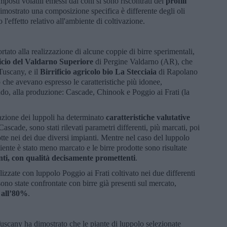
posti volatili emessi dai coni si sono riscontrati dei
profili
dimostrato una composizione specifica è differente degli oli
o l'effetto relativo all'ambiente di coltivazione.
rtato alla realizzazione di alcune coppie di birre sperimentali,
ficio del Valdarno Superiore
di Pergine Valdarno (AR), che
Tuscany, e il
Birrificio agricolo bio La Stecciaia
di Rapolano
o che avevano espresso le caratteristiche più idonee,
ndo, alla produzione: Cascade, Chinook e Poggio ai Frati (la
vazione dei luppoli ha determinato
caratteristiche valutative
scade, sono stati rilevati parametri differenti, più marcati, poi
dotte nei dei due diversi impianti. Mentre nel caso del luppolo
iente è stato meno marcato e le birre prodotte sono risultate
anti, con qualità decisamente promettenti
.
lizzate con luppolo Poggio ai Frati coltivato nei due differenti
sono state confrontate con birre già presenti sul mercato,
i all’80%
.
scany ha dimostrato che le piante di luppolo selezionate