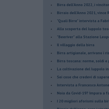
​Birra dell’Anno 2022, i vincito
Birraio dell’Anno 2021, vince 
"Quali Birre" intervista a Fabr
​Alla scoperta del luppolo to
"Beeriver" alla Stazione Leop
Il villaggio della birra
Birra artigianale, arrivano i ri
Birra toscana: norme, soldi e
La coltivazione del luppolo i
Sei cose che credevi di sapere
Intervista a Francesco Antone
Noia da Covid-19? Impara a far
I 20 migliori aforismi sulla bir
​Birraio dell’anno, ecco i vincit