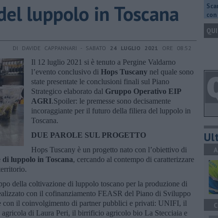
del luppolo in Toscana
Scar
con 
QUI
DI DAVIDE CAPPANNARI - SABATO
24 LUGLIO 2021
ORE 08:52
Il 12 luglio 2021 si è tenuto a Pergine Valdarno
l’evento conclusivo di
Hops Tuscany
nel quale sono
state presentate le conclusioni finali sul Piano
Strategico elaborato dal
Gruppo Operativo EIP
AGRI
.Spoiler: le premesse sono decisamente
incoraggiante per il futuro della filiera del luppolo in
Toscana.
Ult
DUE PAROLE SUL PROGETTO
Hops Tuscany è un progetto nato con l’obiettivo di
A
ne di luppolo in Toscana
, cercando al contempo di caratterizzare
erritorio.
o della coltivazione di luppolo toscano per la produzione di
 realizzato con il cofinanziamento FEASR del Piano di Sviluppo
on il coinvolgimento di partner pubblici e privati: UNIFI, il
C
agricola di Laura Peri, il birrificio agricolo bio La Stecciaia e