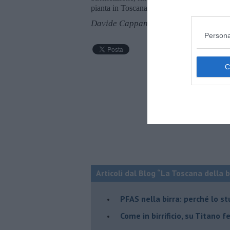
pianta in Toscana.
Davide Cappannari
Persona
Articoli dal Blog “La Toscana della 
​PFAS nella birra: perché lo s
​Come in birrificio, su Titano 