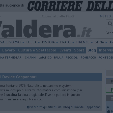
alla audience di
o
Aggiornato alle 18:30
METEO:
Vene
ISA
LIVORNO
LUCCA
PISTOIA
PRATO
FIRENZE
SIENA
A
Lavoro
Cultura e Spettacolo
Eventi
Sport
Blog
Intervi
ANA TERME-LARI
CHIANNI
LAJATICO
PALAIA
PECCIOLI
PONSACCO
PONTEDE
i Davide Cappannari
rmai lontano 1976. Naturalista nell’animo e system
vita mi occupo di sistemi informatici e comunicazione (per
e è un’altra: la birra artigianale. E ve ne parlerò in questo
Q
rmi nei miei viaggi brassicoli.
Vedi tutti gli articoli del blog di Davide Cappannari
A L
di 