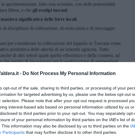
 la sperimentazione, fatto non scontato, con delle potenzialità
ura filiera, e che
gli ecotipi toscani
maniera significativa delle birre locali
.
e di disciplinari di coltivazione, di essiccatura e di stoccaggio
 basi per considerare la coltivazione del luppolo in Toscana come
ativa produttiva delle attività di un’azienda agricola. Tutto
nche di altri settori quale quello erboristico e della cosmesi, ad
o dei residui di lavorazione per la realizzazione di ammendanti
e.
ldera.it -
Do Not Process My Personal Information
 LUPPOLO
el progetto Hops Tuscany si sono dichiarati soddisfatti.
Il
to opt-out of the sale, sharing to third parties, or processing of your per
mente di pari passo con la scrittura di una
legge regionale a
formation for targeted advertising by us, please use the below opt-out s
ana
, che pare essere già all’esame delle istituzioni, grazie
r selection. Please note that after your opt-out request is processed y
iazione di categoria dei piccoli birrifici indipendenti.
eing interest-based ads based on personal information utilized by us or
are la pagina web:
https://www.hopstuscany.it
o scrivere a
disclosed to third parties prior to your opt-out. You may separately opt-
losure of your personal information by third parties on the IAB’s list of
. This information may also be disclosed by us to third parties on the
IA
 video realizzati sulla coltivazione del luppolo e sul suo impiego in
Participants
that may further disclose it to other third parties.
 chi vorrà saperne di più sul futuro della coltivazione di questa