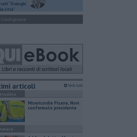
selli “Dialoghi
la città"
Condoglianze
imi articoli
Vedi tutti
ttualità
Misericordie Pisane, Novi
confermato presidente
ronaca