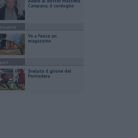
Addio al dottor Massimo
Campana, il cordoglio
ttualità
Va a fuoco un
magazzino
port
Svelato il girone del
Pontedera