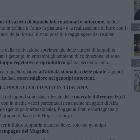
one di varietà di luppolo internazionali e autoctone
, in due
A
o in collina e l’altro in pianura - e la realizzazione di birre con i
tori della ricerca, è stato possibile raggiungere dei risultati
e dalla coltivazione sperimentale delle varietà di luppoli in
ti i genotipi, in entrambi gli ambienti di coltivazione, si sono
luppo vegetativo e riproduttivo
già dal secondo anno.
S
ineato quello relativo
all'attività stomatica delle piante
- quindi
- risultata essere
migliore nei genotipi autoctoni
.
 LUPPOLO COLTIVATO IN TOSCANA
a nei luppoli sono state rilevate delle
marcate differenze tra il
, con in media valori percentuali nettamente maggiori di Alfa
cade (genotipo internazionale), Poggio ai Frati e Garfagnana (i
dal gruppo di lavoro di Hops Tuscany).
er influito, seppur in maniera lieve, solo sul genotipo
e campagne del Mugello)
.