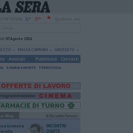
22°
37°
PONTEDERA
QuiNews.net
rdì
07 Agosto 2026
REZZO
MASSA CARRARA
GROSSETO
ste
Animali
Pubblicità
Contatti
RA
S.MARIA A MONTE
TERRICCIOLA
ui Blog
di Riccardo Ferrucci
INCONTRI
ucca la mostra
D'ARTE
Marcello