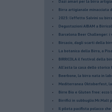
Dazi amari per la birra artigi
​Birra artigianale minacciata
​2025: l'effetto Salvini su bir
​Degustazioni AIBAM a Birrico
​Barcelona Beer Challenger: i 
Bircacio, dagli scarti della bir
​La botanica della Birra, a Pis
BIRRICOLA il festival della bi
​All'asta la casa dello storico b
Beerbone, la birra nata in lab
Mediterranea Oktoberfest, la 
​Birre Bio e Gluten free: ecco 
​Birrifici in subbuglio:Mr.Malt
​Il pilota pacifista polacco ch