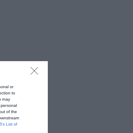
sonal or
ection to
ou may
 personal
out of the
 downstream
B’s List of