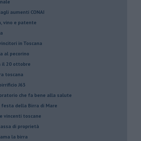
anale
 dagli aumenti CONAI
ra, vino e patente
la
vincitori in Toscana
ra al pecorino
a il 20 ottobre
rra toscana
irrificio J63
oratorio che fa bene alla salute
festa della Birra di Mare
le vincenti toscane
 passa di proprietà
e ama la birra