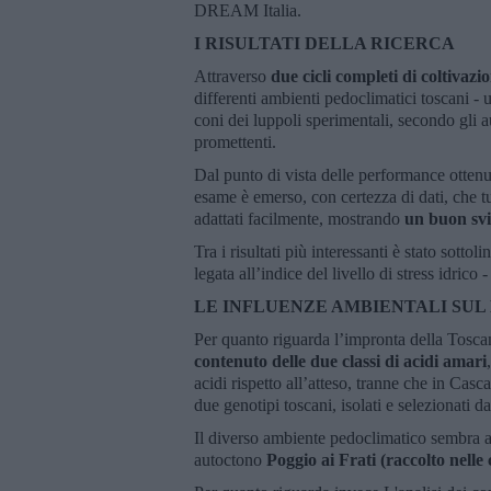
DREAM Italia.
I RISULTATI DELLA RICERCA
Attraverso
due cicli completi di coltivazi
differenti ambienti pedoclimatici toscani - un
coni dei luppoli sperimentali, secondo gli au
promettenti.
Dal punto di vista delle performance ottenut
esame è emerso, con certezza di dati, che tut
adattati facilmente, mostrando
un buon svi
Tra i risultati più interessanti è stato sottol
legata all’indice del livello di stress idrico 
LE INFLUENZE AMBIENTALI SUL
Per quanto riguarda l’impronta della Toscan
contenuto delle due classi di acidi amari
acidi rispetto all’atteso, tranne che in Cas
due genotipi toscani, isolati e selezionati 
Il diverso ambiente pedoclimatico sembra av
autoctono
Poggio ai Frati (raccolto nell