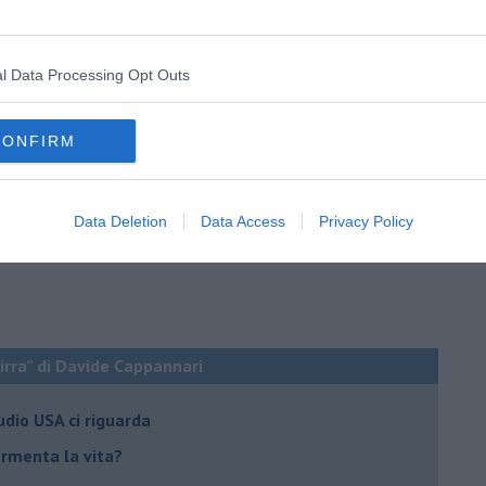
l Data Processing Opt Outs
CONFIRM
Data Deletion
Data Access
Privacy Policy
birra” di Davide Cappannari
tudio USA ci riguarda
fermenta la vita?