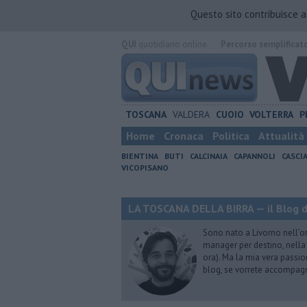
Questo sito contribuisce 
QUI
quotidiano online.
Percorso semplificat
TOSCANA
VALDERA
CUOIO
VOLTERRA
P
Home
Cronaca
Politica
Attualità
BIENTINA
BUTI
CALCINAIA
CAPANNOLI
CASCI
VICOPISANO
LA TOSCANA DELLA BIRRA — il Blog d
Sono nato a Livorno nell’o
manager per destino, nella 
ora). Ma la mia vera passion
blog, se vorrete accompagna