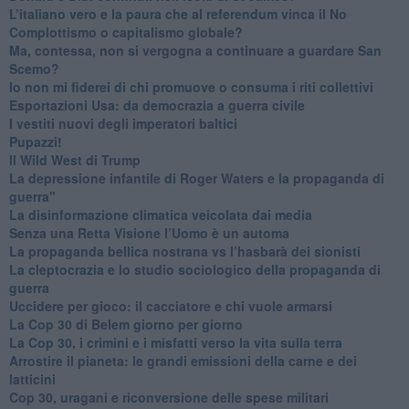
L’italiano vero e la paura che al referendum vinca il No
​Complottismo o capitalismo globale?
​Ma, contessa, non si vergogna a continuare a guardare San
Scemo?
​Io non mi fiderei di chi promuove o consuma i riti collettivi
Esportazioni Usa: da democrazia a guerra civile
​I vestiti nuovi degli imperatori baltici
​Pupazzi!
​Il Wild West di Trump
​La depressione infantile di Roger Waters e la propaganda di
guerra"
​La disinformazione climatica veicolata dai media
Senza una Retta Visione l’Uomo è un automa
​La propaganda bellica nostrana vs l’hasbarà dei sionisti
​La cleptocrazia e lo studio sociologico della propaganda di
guerra
​Uccidere per gioco: il cacciatore e chi vuole armarsi
​La Cop 30 di Belem giorno per giorno
La Cop 30, i crimini e i misfatti verso la vita sulla terra
Arrostire il pianeta: le grandi emissioni della carne e dei
latticini
​Cop 30, uragani e riconversione delle spese militari