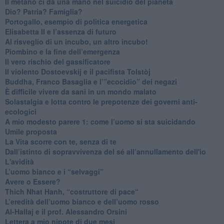
​Il metano ci dà una mano nel suicidio del pianeta
​Dio? Patria? Famiglia?
Portogallo, esempio di politica energetica
​Elisabetta II e l’assenza di futuro
Al risveglio di un incubo, un altro incubo!
​Piombino e la fine dell’emergenza
​Il vero rischio del gassificatore
​Il violento Dostoevskij e il pacifista Tolstòj
​Buddha, Franco Basaglia e l’”ecocidio” dei negazi
​È difficile vivere da sani in un mondo malato
Solastalgia e lotta contro le prepotenze dei governi anti-
ecologici
​A mio modesto parere 1: come l’uomo si sta suicidando
​Umile proposta
​La Vita scorre con te, senza di te
​Dall’istinto di sopravvivenza del sé all’annullamento dell'io
L'avidità
​L’uomo bianco e i “selvaggi”
​Avere o Essere?
​Thich Nhat Hanh, “costruttore di pace“
​L’eredità dell’uomo bianco e dell’uomo rosso
Al-Hallaj e il prof. Alessandro Orsini
​Lettera a mio nipote di due mesi