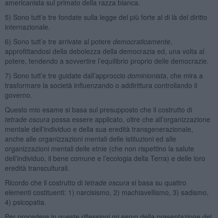
americanista sul primato della razza bianca.
5) Sono tutt’e tre fondate sulla legge del più forte al di là del diritto
internazionale.
6) Sono tutt’e tre arrivate al potere
democraticamente
,
approfittandosi della debolezza della democrazia ed, una volta al
potere, tendendo a sovvertire l’equilibrio proprio delle democrazie.
7) Sono tutt’e tre guidate dall’approccio
dominionista
, che mira a
trasformare la società influenzando o addirittura controllando il
governo.
Questo mio esame si basa sul presupposto che il costrutto di
tetrade oscura
possa essere applicato, oltre che all’organizzazione
mentale dell’individuo e della sua eredità transgenerazionale,
anche alle organizzazioni mentali delle istituzioni ed alle
organizzazioni mentali delle etnie (che non rispettino la salute
dell’individuo, il bene comune e l’ecologia della Terra) e delle loro
eredità transculturali.
Ricordo che il costrutto di
tetrade oscura
si basa su quattro
elementi costituenti: 1) narcisismo, 2) machiavellismo, 3) sadismo,
4) psicopatia.
Per procedere in queste riflessioni mi servo della presentazione del