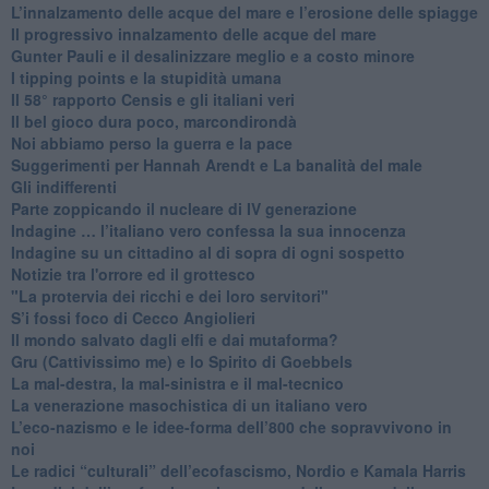
​L’innalzamento delle acque del mare e l’erosione delle spiagge
​Il progressivo innalzamento delle acque del mare
​Gunter Pauli e il desalinizzare meglio e a costo minore
I tipping points e la stupidità umana
​Il 58° rapporto Censis e gli italiani veri
​Il bel gioco dura poco, marcondirondà
Noi abbiamo perso la guerra e la pace
Suggerimenti per Hannah Arendt e La banalità del male
​Gli indifferenti
Parte zoppicando il nucleare di IV generazione
​Indagine … l’italiano vero confessa la sua innocenza
Indagine su un cittadino al di sopra di ogni sospetto
Notizie tra l'orrore ed il grottesco
"La protervia dei ricchi e dei loro servitori"
S’i fossi foco di Cecco Angiolieri
​Il mondo salvato dagli elfi e dai mutaforma?
Gru (Cattivissimo me) e lo Spirito di Goebbels
​La mal-destra, la mal-sinistra e il mal-tecnico
​La venerazione masochistica di un italiano vero
​L’eco-nazismo e le idee-forma dell’800 che sopravvivono in
noi
​Le radici “culturali” dell’ecofascismo, Nordio e Kamala Harris