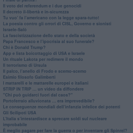
​Il voto del referendum e i due genocidi
Il decreto il-libertà e in-sicurezza
Tu vuo’ fa l’americano con la legge spara-tutto!
La poesia contro gli orrori di CISL, Governo e sionisti
Israele-Salò
​La fascistizzazione dello stato e della società
Papa Francesco e l’ipocrisia al suo funerale?
​Chi è Donald Trump?
App e lista boicottaggio di USA e Israele
​Un rituale Lakota per redimere il mondo
Il terrorismo di Ursula
​Il palco, l’anello di Frodo e scemo-scemo
Esimio filosofo Galimberti
​I mattarelli e le mattarelle europei e italiani
​STRIP IN TRIP … un video da diffondere
"Chi può guidarci fuori dal caos?"
​Portoferraio alluvionata … era imprevedibile?
Le conseguenze mondiali dell’infanzia infelice dei potenti
​Gli Scilipoti USA
L’Italia s’intestardisce a sprecare soldi sul nucleare
improbabile
È meglio pagare per fare la guerra o per inventare gli Spinrel?