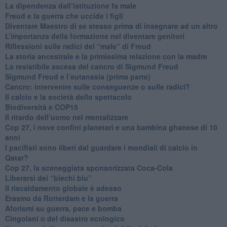
La dipendenza dall’istituzione fa male
​Freud e la guerra che uccide i figli
​Diventare Maestro di se stesso prima di insegnare ad un altro
L’importanza della formazione nel diventare genitori
Riflessioni sulle radici del “male” di Freud
​La storia ancestrale e la primissima relazione con la madre
​La resistibile ascesa del cancro di Sigmund Freud
Sigmund Freud e l’eutanasia (prima parte)
Cancro: intervenire sulle conseguenze o sulle radici?
​Il calcio e la società dello spettacolo
Biodiversità e COP15
​Il ritardo dell’uomo nel mentalizzare
​Cop 27, i nove confini planetari e una bambina ghanese di 10
anni
​I pacifisti sono liberi dal guardare i mondiali di calcio in
Qatar?
​Cop 27, la sceneggiata sponsorizzata Coca-Cola
​Liberarsi dei “biechi blu”
Il riscaldamento globale è adesso
​Erasmo da Rotterdam e la guerra
​Aforismi su guerra, pace e bomba
Cingolani o del disastro ecologico