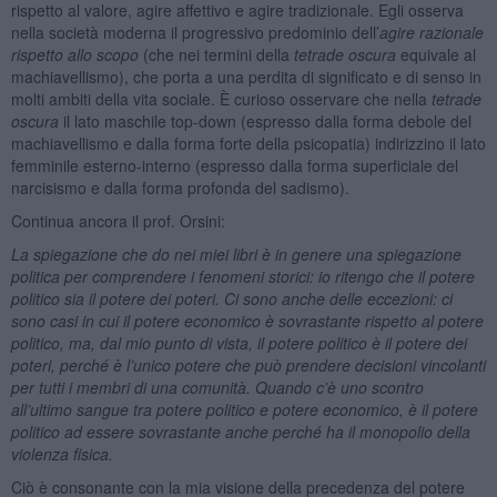
rispetto al valore, agire affettivo e agire tradizionale. Egli osserva
nella società moderna il progressivo predominio dell’
agire razionale
rispetto allo scopo
(che nei termini della
tetrade oscura
equivale al
machiavellismo), che porta a una perdita di significato e di senso in
molti ambiti della vita sociale. È curioso osservare che nella
tetrade
oscura
il lato maschile top-down (espresso dalla forma debole del
machiavellismo e dalla forma forte della psicopatia) indirizzino il lato
femminile esterno-interno (espresso dalla forma superficiale del
narcisismo e dalla forma profonda del sadismo).
Continua ancora il prof. Orsini:
La spiegazione che do nei miei libri è in genere una spiegazione
politica per comprendere i fenomeni storici: io ritengo che il potere
politico sia il potere dei poteri. Ci sono anche delle eccezioni: ci
sono casi in cui il potere economico è sovrastante rispetto al potere
politico, ma, dal mio punto di vista, il potere politico è il potere dei
poteri, perché è l’unico potere che può prendere decisioni vincolanti
per tutti i membri di una comunità. Quando c’è uno scontro
all’ultimo sangue tra potere politico e potere economico, è il potere
politico ad essere sovrastante anche perché ha il monopolio della
violenza fisica.
Ciò è consonante con la mia visione della precedenza del potere