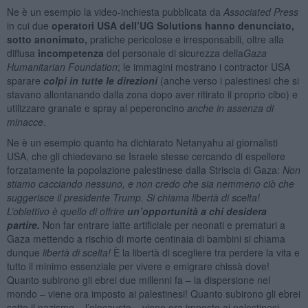
Ne è un esempio la video-inchiesta pubblicata da
Associated Press
in cui due
operatori USA dell’UG Solutions hanno denunciato,
sotto anonimato,
pratiche pericolose e irresponsabili, oltre alla
diffusa
incompetenza
del personale di sicurezza della
Gaza
Humanitarian Foundation
; le immagini mostrano i contractor USA
sparare
colpi in tutte le direzioni
(anche verso i palestinesi che si
stavano allontanando dalla zona dopo aver ritirato il proprio cibo) e
utilizzare granate e spray al peperoncino
anche in assenza di
minacce
.
Ne è un esempio quanto ha dichiarato Netanyahu ai giornalisti
USA, che gli chiedevano se Israele stesse cercando di espellere
forzatamente la popolazione palestinese dalla Striscia di Gaza:
Non
stiamo cacciando nessuno, e non credo che sia nemmeno ciò che
suggerisce il presidente Trump. Si chiama libertà di scelta!
L’obiettivo è quello di offrire
un’opportunità a chi desidera
partire.
Non far entrare latte artificiale per neonati e prematuri a
Gaza mettendo a rischio di morte centinaia di bambini si chiama
dunque
libertà di scelta!
È la libertà di scegliere tra perdere la vita e
tutto il minimo essenziale per vivere e emigrare chissà dove!
Quanto subirono gli ebrei due millenni fa – la dispersione nel
mondo – viene ora imposto ai palestinesi! Quanto subirono gli ebrei
sotto il nazismo – l’olocausto – viene ora imposto ai palestinesi.