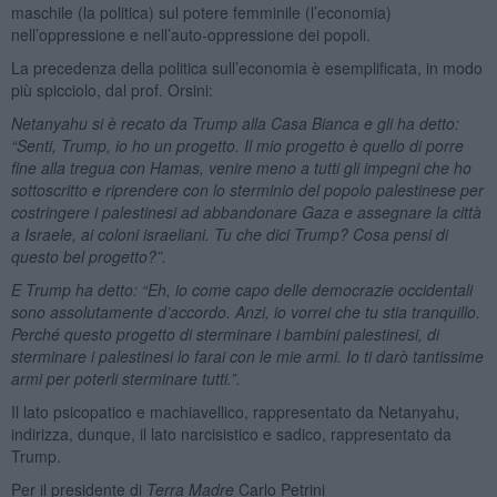
maschile (la politica) sul potere femminile (l’economia)
nell’oppressione e nell’auto-oppressione dei popoli.
La precedenza della politica sull’economia è esemplificata, in modo
più spicciolo, dal prof. Orsini:
Netanyahu si è recato da Trump alla Casa Bianca e gli ha detto:
“Senti, Trump, io ho un progetto. Il mio progetto è quello di porre
fine alla tregua con Hamas, venire meno a tutti gli impegni che ho
sottoscritto e riprendere con lo sterminio del popolo palestinese per
costringere i palestinesi ad abbandonare Gaza e assegnare la città
a Israele, ai coloni israeliani. Tu che dici Trump? Cosa pensi di
questo bel progetto?”.
E Trump ha detto: “Eh, io come capo delle democrazie occidentali
sono assolutamente d’accordo. Anzi, io vorrei che tu stia tranquillo.
Perché questo progetto di sterminare i bambini palestinesi, di
sterminare i palestinesi lo farai con le mie armi. Io ti darò tantissime
armi per poterli sterminare tutti.”.
Il lato psicopatico e machiavellico, rappresentato da Netanyahu,
indirizza, dunque, il lato narcisistico e sadico, rappresentato da
Trump.
Per il presidente di
Terra Madre
Carlo Petrini