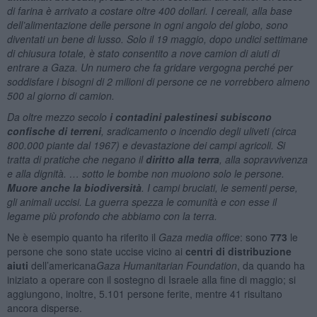
di farina è arrivato a costare oltre 400 dollari. I cereali, alla base
dell’alimentazione delle persone in ogni angolo del globo, sono
diventati un bene di lusso. Solo il 19 maggio, dopo undici settimane
di chiusura totale, è stato consentito a nove camion di aiuti di
entrare a Gaza. Un numero che fa gridare vergogna perché per
soddisfare i bisogni di 2 milioni di persone ce ne vorrebbero almeno
500 al giorno di camion.
Da oltre mezzo secolo
i contadini palestinesi subiscono
confische di terreni
, sradicamento o incendio degli uliveti (circa
800.000 piante dal 1967) e devastazione dei campi agricoli. Si
tratta di pratiche che negano il
diritto alla terra
, alla sopravvivenza
e alla dignità. … sotto le bombe non muoiono solo le persone.
Muore anche la biodiversità
. I campi bruciati, le sementi perse,
gli animali uccisi. La guerra spezza le comunità e con esse il
legame più profondo che abbiamo con la terra.
Ne è esempio quanto ha riferito il
Gaza media office
: sono
773
le
persone che sono state uccise vicino ai
centri
di
distribuzione
aiuti
dell’americana
Gaza Humanitarian Foundation
, da quando ha
iniziato a operare con il sostegno di Israele alla fine di maggio; si
aggiungono, inoltre, 5.101 persone ferite, mentre 41 risultano
ancora disperse.