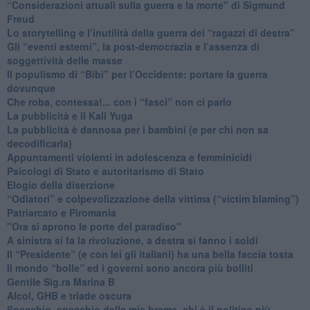
​“Considerazioni attuali sulla guerra e la morte" di Sigmund
Freud
​Lo storytelling e l’inutilità della guerra dei “ragazzi di destra”
​Gli “eventi esterni”, la post-democrazia e l’assenza di
soggettività delle masse
​Il populismo di “Bibi” per l’Occidente: portare la guerra
dovunque
​Che roba, contessa!... con i “fasci” non ci parlo
La pubblicità e il Kali Yuga
​La pubblicità è dannosa per i bambini (e per chi non sa
decodificarla)
​Appuntamenti violenti in adolescenza e femminicidi
​Psicologi di Stato e autoritarismo di Stato
Elogio della diserzione
“Odiatori” e colpevolizzazione della vittima (“victim blaming”)
​Patriarcato e Piromania
"Ora si aprono le porte del paradiso"
​A sinistra si fa la rivoluzione, a destra si fanno i soldi
​Il “Presidente” (e con lei gli italiani) ha una bella faccia tosta
​Il mondo “bolle” ed i governi sono ancora più bolliti
​Gentile Sig.ra Marina B
​Alcol, GHB e triade oscura
​Specchio, specchio delle mie brame, chi è il politico più