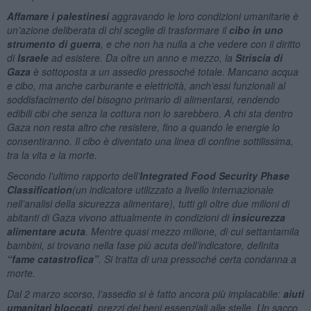
Affamare i palestinesi
aggravando le loro condizioni umanitarie è
un’azione deliberata di chi sceglie di trasformare il
cibo in uno
strumento di guerra
, e che non ha nulla a che vedere con il diritto
di
Israele
ad esistere. Da oltre un anno e mezzo, la
Striscia di
Gaza
è sottoposta a un assedio pressoché totale. Mancano acqua
e cibo, ma anche carburante e elettricità, anch’essi funzionali al
soddisfacimento del bisogno primario di alimentarsi, rendendo
edibili cibi che senza la cottura non lo sarebbero. A chi sta dentro
Gaza non resta altro che resistere, fino a quando le energie lo
consentiranno. Il cibo è diventato una linea di confine sottilissima,
tra la vita e la morte.
Secondo l’ultimo rapporto dell’
Integrated Food Security Phase
Classification
(un indicatore utilizzato a livello internazionale
nell’analisi della sicurezza alimentare), tutti gli oltre due milioni di
abitanti di Gaza vivono attualmente in condizioni di
insicurezza
alimentare acuta
. Mentre quasi mezzo milione, di cui settantamila
bambini, si trovano nella fase più acuta dell’indicatore, definita
“fame catastrofica”
. Si tratta di una pressoché certa condanna a
morte.
Dal 2 marzo scorso, l’assedio si è fatto ancora più implacabile:
aiuti
umanitari bloccati
, prezzi dei beni essenziali alle stelle. Un sacco