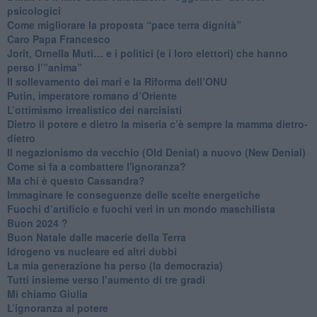
psicologici
Come migliorare la proposta “pace terra dignità”
Caro Papa Francesco
​Jorit, Ornella Muti… e i politici (e i loro elettori) che hanno
perso l’”anima”
​Il sollevamento dei mari e la Riforma dell’ONU
Putin, imperatore romano d’Oriente
​L’ottimismo irrealistico dei narcisisti
​Dietro il potere e dietro la miseria c’è sempre la mamma dietro-
dietro
Il negazionismo da vecchio (Old Denial) a nuovo (New Denial)
Come si fa a combattere l'ignoranza?
Ma chi è questo Cassandra?
Immaginare le conseguenze delle scelte energetiche
​Fuochi d’artificio e fuochi veri in un mondo maschilista
Buon 2024 ?
​Buon Natale dalle macerie della Terra
​Idrogeno vs nucleare ed altri dubbi
​La mia generazione ha perso (la democrazia)
​Tutti insieme verso l’aumento di tre gradi
Mi chiamo Giulia
L’ignoranza al potere