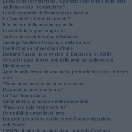
Le radici dell’ecofascismo: la purezza della terra e della razza
Andiamo verso l’ecofascismo?
I costi economici dell’emergenza climatica
​La “pacchia” è finita! Ma per chi?
​Il fallimento della convivenza civile
​I vizi di Hitler e quelli degli altri
Addio clima mediterraneo e Medicane
​Assange, Galileo e l’Ossimoro della Cultura
​I bulli d’Italia e i masochisti d’Italia
​Bertrand Russell, le televisioni di Berlusconi e l’ADHD
​Se vuoi la pace, investi non nelle armi, ma nella scuola
​Dichiara pace
​Appello agli elettori ad una scelta profonda del voto e del non
voto
"Come sfasciare il paese in sette mosse"
​Ma questi ci sono o ci fanno?
​Le “tua” libera scelta
Cambiamento climatico e realtà sostenibili
“Pace, ecologia, responsabilità”
​Corruttibilità e machiavellismo
Istruzioni per un’arte corale contro l’oggettivizzazione
dell’Essere
​L’MMPI e il mito della valutazione “oggettiva” dei test