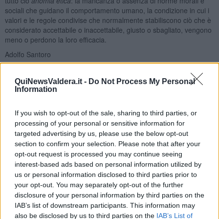
tutto ciò
anomia etica
: la mancanza o assenza di norme morali e
sociali che guidano il comportamento umano, la condizione in cui i
valori e le regole condivise che normalmente stabiliscono ciò che è
considerato accettabile o inaccettabile, giusto o sbagliato, vengono
meno o perdono la loro efficacia.
Adolfo Santoro
QuiNewsValdera.it -
Do Not Process My Personal
Information
If you wish to opt-out of the sale, sharing to third parties, or
Se vuoi leggere le notizie principali della Toscana iscriviti alla
processing of your personal or sensitive information for
Newsletter QUInews - ToscanaMedia.
Arriva gratis tutti i giorni
targeted advertising by us, please use the below opt-out
alle 20:00 direttamente nella tua casella di posta.
section to confirm your selection. Please note that after your
Basta cliccare
QUI
opt-out request is processed you may continue seeing
Ti potrebbe interessare anche:
interest-based ads based on personal information utilized by
us or personal information disclosed to third parties prior to
your opt-out. You may separately opt-out of the further
Articoli dal Blog “Disincantato” di Adolfo Santoro
disclosure of your personal information by third parties on the
​Linee guida per organizzare il civismo della complessità
IAB’s list of downstream participants. This information may
​Il ripristino della natura secondo la legge e l’impegno dei
also be disclosed by us to third parties on the
IAB’s List of