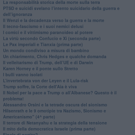
La responsabilità storica della morte sulla terra
PTSD e suicidi svelano l’intento suicidario della guerra e
dell’ignoranza
Il Wenzi e la decadenza verso la guerra e la morte
​Il tecno-fascismo e i suoi nemici delusi
​I comici e il vittimismo paranoideo al potere
​La virtù secondo Confucio e Xi (seconda parte)
Le Pax imperiali e Tianxia (prima parte)
Un mondo condiviso a misura di bambino
​Un chiarimento, Chris Hedges e qualche domanda
Il velleitarismo di Trump, dell’UE e di Darwin
​Karen Horney e il ponte sullo Stretto
​I bulli vanno isolati
L’invertebrata von der Leyen e il Lula-risk
Trump soffre, la Corte dell'Aia è viva
​Il Nobel per la pace a Trump o all’Albanese? Questo è il
problema!
​Alessandro Orsini e la tetrade oscura del sionismo
​Hilsenrath e le 9 omotipie tra Nazismo, Sionismo e
Americanismo" (4^ parte)
​Il terrore di Netanyahu e la strategia della tensione
Il mito della democratica Israele (prima parte)
​Finale di partita?