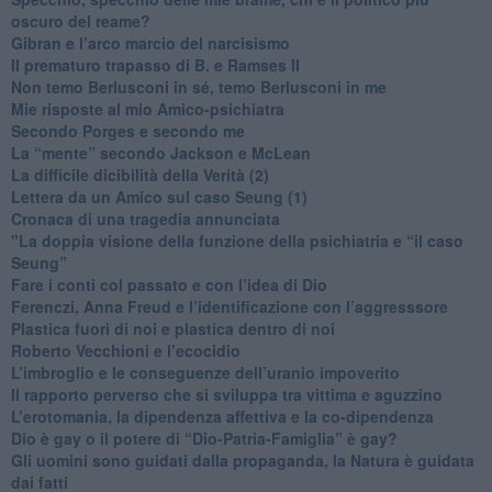
oscuro del reame?
​Gibran e l’arco marcio del narcisismo
​Il prematuro trapasso di B. e Ramses II
​Non temo Berlusconi in sé, temo Berlusconi in me
​Mie risposte al mio Amico-psichiatra
​Secondo Porges e secondo me
​La “mente” secondo Jackson e McLean
La difficile dicibilità della Verità (2)
​Lettera da un Amico sul caso Seung (1)
​Cronaca di una tragedia annunciata
"​La doppia visione della funzione della psichiatria e “il caso
Seung”
​Fare i conti col passato e con l’idea di Dio
​Ferenczi, Anna Freud e l’identificazione con l’aggresssore
Plastica fuori di noi e plastica dentro di noi
​Roberto Vecchioni e l’ecocidio
​L’imbroglio e le conseguenze dell’uranio impoverito
​Il rapporto perverso che si sviluppa tra vittima e aguzzino
L’erotomania, la dipendenza affettiva e la co-dipendenza
​Dio è gay o il potere di “Dio-Patria-Famiglia” è gay?
​Gli uomini sono guidati dalla propaganda, la Natura è guidata
dai fatti