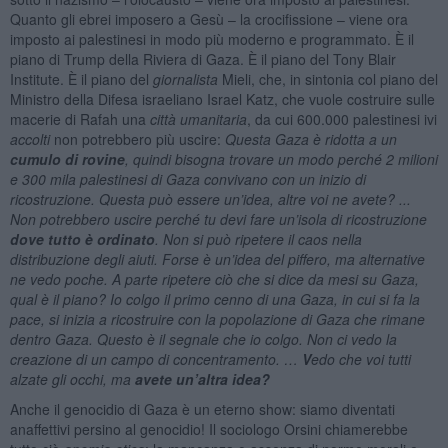
Quanto gli ebrei imposero a Gesù – la crocifissione – viene ora
imposto ai palestinesi in modo più moderno e programmato. È il
piano di Trump della Riviera di Gaza. È il piano del Tony Blair
Institute. È il piano del
giornalista
Mieli, che, in sintonia col piano del
Ministro della Difesa israeliano Israel Katz, che vuole costruire sulle
macerie di Rafah una
città umanitaria
, da cui 600.000 palestinesi ivi
accolti
non potrebbero più uscire:
Questa Gaza è ridotta a un
cumulo di rovine
, quindi bisogna trovare un modo perché 2 milioni
e 300 mila palestinesi di Gaza convivano con un inizio di
ricostruzione. Questa può essere un’idea, altre voi ne avete? ...
Non potrebbero uscire perché tu devi fare un’isola di ricostruzione
dove tutto è ordinato
. Non si può ripetere il caos nella
distribuzione degli aiuti. Forse è un’idea del piffero, ma alternative
ne vedo poche. A parte ripetere ciò che si dice da mesi su Gaza,
qual è il piano? Io colgo il primo cenno di una Gaza, in cui si fa la
pace, si inizia a ricostruire con la popolazione di Gaza che rimane
dentro Gaza. Questo è il segnale che io colgo. Non ci vedo la
creazione di un campo di concentramento. …
V
edo che voi tutti
alzate gli occhi, ma
avete un’altra idea?
Anche il genocidio di Gaza è un eterno show: siamo diventati
anaffettivi persino al genocidio! Il sociologo Orsini chiamerebbe