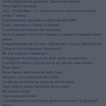
Come migliorare la proposta “pace terra dignità”
Caro Papa Francesco
​Jorit, Ornella Muti… e i politici (e i loro elettori) che hanno
perso l’”anima”
​Il sollevamento dei mari e la Riforma dell’ONU
Putin, imperatore romano d’Oriente
​L’ottimismo irrealistico dei narcisisti
​Dietro il potere e dietro la miseria c’è sempre la mamma dietro-
dietro
Il negazionismo da vecchio (Old Denial) a nuovo (New Denial)
Come si fa a combattere l'ignoranza?
Ma chi è questo Cassandra?
Immaginare le conseguenze delle scelte energetiche
​Fuochi d’artificio e fuochi veri in un mondo maschilista
Buon 2024 ?
​Buon Natale dalle macerie della Terra
​Idrogeno vs nucleare ed altri dubbi
​La mia generazione ha perso (la democrazia)
​Tutti insieme verso l’aumento di tre gradi
Mi chiamo Giulia
L’ignoranza al potere
​“Considerazioni attuali sulla guerra e la morte" di Sigmund
Freud