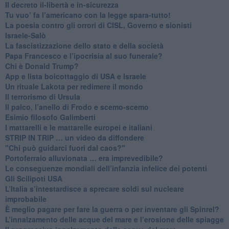
Il decreto il-libertà e in-sicurezza
Tu vuo’ fa l’americano con la legge spara-tutto!
La poesia contro gli orrori di CISL, Governo e sionisti
Israele-Salò
​La fascistizzazione dello stato e della società
Papa Francesco e l’ipocrisia al suo funerale?
​Chi è Donald Trump?
App e lista boicottaggio di USA e Israele
​Un rituale Lakota per redimere il mondo
Il terrorismo di Ursula
​Il palco, l’anello di Frodo e scemo-scemo
Esimio filosofo Galimberti
​I mattarelli e le mattarelle europei e italiani
​STRIP IN TRIP … un video da diffondere
"Chi può guidarci fuori dal caos?"
​Portoferraio alluvionata … era imprevedibile?
Le conseguenze mondiali dell’infanzia infelice dei potenti
​Gli Scilipoti USA
L’Italia s’intestardisce a sprecare soldi sul nucleare
improbabile
È meglio pagare per fare la guerra o per inventare gli Spinrel?
​L’innalzamento delle acque del mare e l’erosione delle spiagge