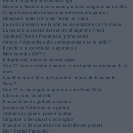
​Freud e la guerra che uccide i figli
​Diventare Maestro di se stesso prima di insegnare ad un altro
L’importanza della formazione nel diventare genitori
Riflessioni sulle radici del “male” di Freud
​La storia ancestrale e la primissima relazione con la madre
​La resistibile ascesa del cancro di Sigmund Freud
Sigmund Freud e l’eutanasia (prima parte)
Cancro: intervenire sulle conseguenze o sulle radici?
​Il calcio e la società dello spettacolo
Biodiversità e COP15
​Il ritardo dell’uomo nel mentalizzare
​Cop 27, i nove confini planetari e una bambina ghanese di 10
anni
​I pacifisti sono liberi dal guardare i mondiali di calcio in
Qatar?
​Cop 27, la sceneggiata sponsorizzata Coca-Cola
​Liberarsi dei “biechi blu”
Il riscaldamento globale è adesso
​Erasmo da Rotterdam e la guerra
​Aforismi su guerra, pace e bomba
Cingolani o del disastro ecologico
​Il metano ci dà una mano nel suicidio del pianeta
​Dio? Patria? Famiglia?