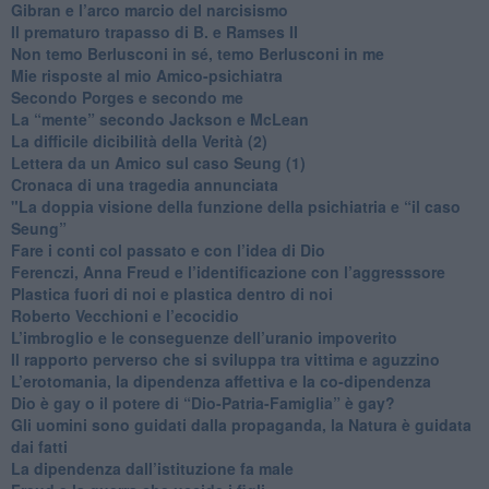
​Gibran e l’arco marcio del narcisismo
​Il prematuro trapasso di B. e Ramses II
​Non temo Berlusconi in sé, temo Berlusconi in me
​Mie risposte al mio Amico-psichiatra
​Secondo Porges e secondo me
​La “mente” secondo Jackson e McLean
La difficile dicibilità della Verità (2)
​Lettera da un Amico sul caso Seung (1)
​Cronaca di una tragedia annunciata
"​La doppia visione della funzione della psichiatria e “il caso
Seung”
​Fare i conti col passato e con l’idea di Dio
​Ferenczi, Anna Freud e l’identificazione con l’aggresssore
Plastica fuori di noi e plastica dentro di noi
​Roberto Vecchioni e l’ecocidio
​L’imbroglio e le conseguenze dell’uranio impoverito
​Il rapporto perverso che si sviluppa tra vittima e aguzzino
L’erotomania, la dipendenza affettiva e la co-dipendenza
​Dio è gay o il potere di “Dio-Patria-Famiglia” è gay?
​Gli uomini sono guidati dalla propaganda, la Natura è guidata
dai fatti
La dipendenza dall’istituzione fa male