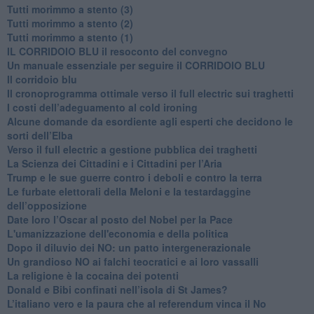
Tutti morimmo a stento (3)
Tutti morimmo a stento (2)
​Tutti morimmo a stento (1)
IL CORRIDOIO BLU il resoconto del convegno
Un manuale essenziale per seguire il CORRIDOIO BLU
Il corridoio blu
​Il cronoprogramma ottimale verso il full electric sui traghetti
​I costi dell’adeguamento al cold ironing
Alcune domande da esordiente agli esperti che decidono le
sorti dell’Elba
Verso il full electric a gestione pubblica dei traghetti​
​La Scienza dei Cittadini e i Cittadini per l’Aria
Trump e le sue guerre contro i deboli e contro la terra
​Le furbate elettorali della Meloni e la testardaggine
dell’opposizione
​Date loro l’Oscar al posto del Nobel per la Pace
L'umanizzazione dell'economia e della politica
​Dopo il diluvio dei NO: un patto intergenerazionale
​Un grandioso NO ai falchi teocratici e ai loro vassalli
La religione è la cocaina dei potenti
Donald e Bibi confinati nell’isola di St James?
L’italiano vero e la paura che al referendum vinca il No