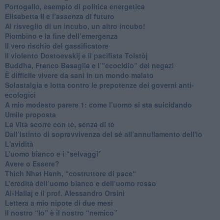
Portogallo, esempio di politica energetica
​Elisabetta II e l’assenza di futuro
Al risveglio di un incubo, un altro incubo!
​Piombino e la fine dell’emergenza
​Il vero rischio del gassificatore
​Il violento Dostoevskij e il pacifista Tolstòj
​Buddha, Franco Basaglia e l’”ecocidio” dei negazi
​È difficile vivere da sani in un mondo malato
Solastalgia e lotta contro le prepotenze dei governi anti-
ecologici
​A mio modesto parere 1: come l’uomo si sta suicidando
​Umile proposta
​La Vita scorre con te, senza di te
​Dall’istinto di sopravvivenza del sé all’annullamento dell'io
L'avidità
​L’uomo bianco e i “selvaggi”
​Avere o Essere?
​Thich Nhat Hanh, “costruttore di pace“
​L’eredità dell’uomo bianco e dell’uomo rosso
Al-Hallaj e il prof. Alessandro Orsini
​Lettera a mio nipote di due mesi
​Il nostro “Io” è il nostro “nemico”