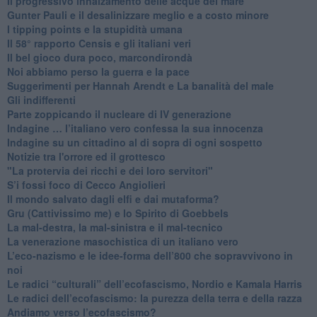
​Il progressivo innalzamento delle acque del mare
​Gunter Pauli e il desalinizzare meglio e a costo minore
I tipping points e la stupidità umana
​Il 58° rapporto Censis e gli italiani veri
​Il bel gioco dura poco, marcondirondà
Noi abbiamo perso la guerra e la pace
Suggerimenti per Hannah Arendt e La banalità del male
​Gli indifferenti
Parte zoppicando il nucleare di IV generazione
​Indagine … l’italiano vero confessa la sua innocenza
Indagine su un cittadino al di sopra di ogni sospetto
Notizie tra l'orrore ed il grottesco
"La protervia dei ricchi e dei loro servitori"
S’i fossi foco di Cecco Angiolieri
​Il mondo salvato dagli elfi e dai mutaforma?
Gru (Cattivissimo me) e lo Spirito di Goebbels
​La mal-destra, la mal-sinistra e il mal-tecnico
​La venerazione masochistica di un italiano vero
​L’eco-nazismo e le idee-forma dell’800 che sopravvivono in
noi
​Le radici “culturali” dell’ecofascismo, Nordio e Kamala Harris
Le radici dell’ecofascismo: la purezza della terra e della razza
Andiamo verso l’ecofascismo?