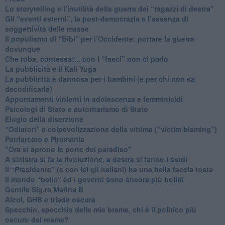
​Lo storytelling e l’inutilità della guerra dei “ragazzi di destra”
​Gli “eventi esterni”, la post-democrazia e l’assenza di
soggettività delle masse
​Il populismo di “Bibi” per l’Occidente: portare la guerra
dovunque
​Che roba, contessa!... con i “fasci” non ci parlo
La pubblicità e il Kali Yuga
​La pubblicità è dannosa per i bambini (e per chi non sa
decodificarla)
​Appuntamenti violenti in adolescenza e femminicidi
​Psicologi di Stato e autoritarismo di Stato
Elogio della diserzione
“Odiatori” e colpevolizzazione della vittima (“victim blaming”)
​Patriarcato e Piromania
"Ora si aprono le porte del paradiso"
​A sinistra si fa la rivoluzione, a destra si fanno i soldi
​Il “Presidente” (e con lei gli italiani) ha una bella faccia tosta
​Il mondo “bolle” ed i governi sono ancora più bolliti
​Gentile Sig.ra Marina B
​Alcol, GHB e triade oscura
​Specchio, specchio delle mie brame, chi è il politico più
oscuro del reame?