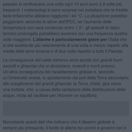
passato si verificavano una volta ogni 10 anni sono 2,8 volte più
frequenti. I metereologi si sono sorpresi nel costatare che le fredde
isole britanniche abbiano raggiunto i 40 °C. La situazione potrebbe
peggiorare: secondo le stime dell'IPCC, se l’aumento delle
temperature non sarà contenuto entro 1,5°, gli episodi di rialzo
termico prolungato potrebbero avvenire con una frequenza quattro
volte maggiore.
L’allarme è particolarmente grave per
l’Italia che
si stia scaldando più velocemente di una volta e mezzo rispetto alla
media delle terre emerse e di due volte rispetto a tutto il Pianeta.
Le conseguenze del caldo estremo sono siccità con grandi fiumi
asciutti e ghiacciai che si sbriciolano, incendi e morti precoci.
Un’altra conseguenza del riscaldamento globale è, secondo
un’Università cinese, lo spostamento dei poli della Terra secondario
allo scioglimento dei grandi ghiacciai: la Terra, infatti, gira come
una trottola, che, a causa della variazione della distribuzione delle
acque, inizia ad oscillare per ritrovare un equilibrio.
Nonostante questi dati che indicano che il disastro globale è
sempre più pressante, il livello di allerta tra uomini e governi non è