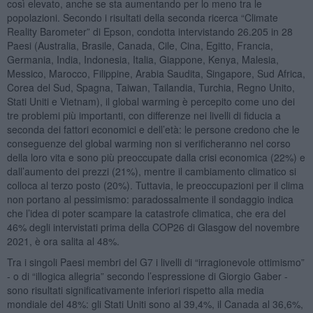
così elevato, anche se sta aumentando per lo meno tra le
popolazioni. Secondo i risultati della seconda ricerca “Climate
Reality Barometer” di Epson, condotta intervistando 26.205 in 28
Paesi (Australia, Brasile, Canada, Cile, Cina, Egitto, Francia,
Germania, India, Indonesia, Italia, Giappone, Kenya, Malesia,
Messico, Marocco, Filippine, Arabia Saudita, Singapore, Sud Africa,
Corea del Sud, Spagna, Taiwan, Tailandia, Turchia, Regno Unito,
Stati Uniti e Vietnam), il global warming è percepito come uno dei
tre problemi più importanti, con differenze nei livelli di fiducia a
seconda dei fattori economici e dell’età: le persone credono che le
conseguenze del global warming non si verificheranno nel corso
della loro vita e sono più preoccupate dalla crisi economica (22%) e
dall’aumento dei prezzi (21%), mentre il cambiamento climatico si
colloca al terzo posto (20%). Tuttavia, le preoccupazioni per il clima
non portano al pessimismo: paradossalmente il sondaggio indica
che l’idea di poter scampare la catastrofe climatica, che era del
46% degli intervistati prima della COP26 di Glasgow del novembre
2021, è ora salita al 48%.
Tra i singoli Paesi membri del G7 i livelli di “irragionevole ottimismo”
- o di “illogica allegria” secondo l’espressione di Giorgio Gaber -
sono risultati significativamente inferiori rispetto alla media
mondiale del 48%: gli Stati Uniti sono al 39,4%, il Canada al 36,6%,