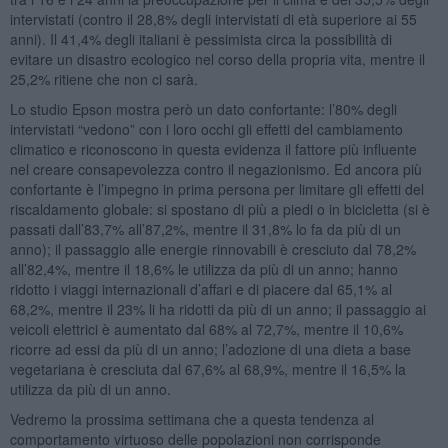
intervistati (contro il 28,8% degli intervistati di età superiore ai 55
anni). Il 41,4% degli italiani è pessimista circa la possibilità di
evitare un disastro ecologico nel corso della propria vita, mentre il
25,2% ritiene che non ci sarà.
Lo studio Epson mostra però un dato confortante: l’80% degli
intervistati “vedono” con i loro occhi gli effetti del cambiamento
climatico e riconoscono in questa evidenza il fattore più influente
nel creare consapevolezza contro il negazionismo. Ed ancora più
confortante è l’impegno in prima persona per limitare gli effetti del
riscaldamento globale: si spostano di più a piedi o in bicicletta (si è
passati dall’83,7% all’87,2%, mentre il 31,8% lo fa da più di un
anno); il passaggio alle energie rinnovabili è cresciuto dal 78,2%
all’82,4%, mentre il 18,6% le utilizza da più di un anno; hanno
ridotto i viaggi internazionali d’affari e di piacere dal 65,1% al
68,2%, mentre il 23% li ha ridotti da più di un anno; il passaggio ai
veicoli elettrici è aumentato dal 68% al 72,7%, mentre il 10,6%
ricorre ad essi da più di un anno; l’adozione di una dieta a base
vegetariana è cresciuta dal 67,6% al 68,9%, mentre il 16,5% la
utilizza da più di un anno.
Vedremo la prossima settimana che a questa tendenza al
comportamento virtuoso delle popolazioni non corrisponde