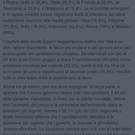
il Regno Unito al 28,4%, l’Italia 25,2%, la Francia al 22,5%, la
Germania al 23,8%, il Giappone al 10,4%. Le economie emergenti
e in rapida crescita invece registrano livelli di ottimismo sul clima
nettamente superiori alla media globale: Cina (76,2%), Filippine
(71,9%), India (78,3%), Indonesia (62,6%), Kenya (76%) e Messico
(66%).
I risultati dello studio Epsom suggeriscono inoltre che l’età è un
altro fattore importante: le fasce più anziane e più giovani sono più
preoccupate del cambiamento climatico. Gli intervistati con più di
55 anni sono l’unico gruppo a citare il cambiamento climatico come
problema mondiale più urgente (22,2%), quelli di età tra 16 e 24
anni sono gli unici a classificarlo al secondo posto (19,3%), mentre
tutte le altre fasce d’età lo posizionano al terzo.
Anche tra gli italiani, che ora sono impegnati, in larga parte, a
sperare che il nuovo governo risolva tutti i loro problemi, il 40,4%
delle persone intervistate, in linea con la media mondiale, ritiene
che l’aumento dei prezzi e la correzione dell’economia siano le
questioni più urgenti, mentre il 29,1% (più del 20% registrato a
livello mondiale) afferma che il cambiamento climatico è la
questione più urgente che i governi, le imprese e gli individui
devono affrontare. La situazione cambia con l’età: per gli intervistati
tra i 16 e i 24 anni la preoccupazione per il clima è del 35,5% degli