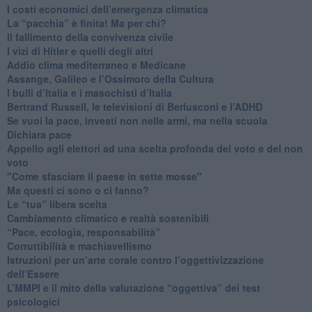
I costi economici dell’emergenza climatica
​La “pacchia” è finita! Ma per chi?
​Il fallimento della convivenza civile
​I vizi di Hitler e quelli degli altri
Addio clima mediterraneo e Medicane
​Assange, Galileo e l’Ossimoro della Cultura
​I bulli d’Italia e i masochisti d’Italia
​Bertrand Russell, le televisioni di Berlusconi e l’ADHD
​Se vuoi la pace, investi non nelle armi, ma nella scuola
​Dichiara pace
​Appello agli elettori ad una scelta profonda del voto e del non
voto
"Come sfasciare il paese in sette mosse"
​Ma questi ci sono o ci fanno?
​Le “tua” libera scelta
Cambiamento climatico e realtà sostenibili
“Pace, ecologia, responsabilità”
​Corruttibilità e machiavellismo
Istruzioni per un’arte corale contro l’oggettivizzazione
dell’Essere
​L’MMPI e il mito della valutazione “oggettiva” dei test
psicologici