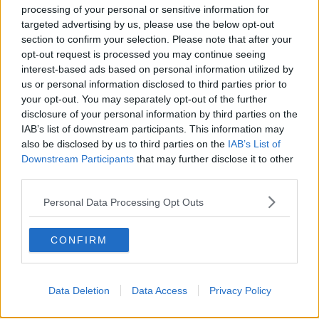
processing of your personal or sensitive information for
dell’ignoranza
targeted advertising by us, please use the below opt-out
Il Wenzi e la decadenza verso la guerra e la morte
​Il tecno-fascismo e i suoi nemici delusi
section to confirm your selection. Please note that after your
​I comici e il vittimismo paranoideo al potere
opt-out request is processed you may continue seeing
​La virtù secondo Confucio e Xi (seconda parte)
interest-based ads based on personal information utilized by
Le Pax imperiali e Tianxia (prima parte)
us or personal information disclosed to third parties prior to
Un mondo condiviso a misura di bambino
your opt-out. You may separately opt-out of the further
​Un chiarimento, Chris Hedges e qualche domanda
disclosure of your personal information by third parties on the
Il velleitarismo di Trump, dell’UE e di Darwin
IAB’s list of downstream participants. This information may
​Karen Horney e il ponte sullo Stretto
also be disclosed by us to third parties on the
IAB’s List of
​I bulli vanno isolati
Downstream Participants
that may further disclose it to other
L’invertebrata von der Leyen e il Lula-risk
third parties.
Trump soffre, la Corte dell'Aia è viva
​Il Nobel per la pace a Trump o all’Albanese? Questo è il
Personal Data Processing Opt Outs
problema!
​Alessandro Orsini e la tetrade oscura del sionismo
​Hilsenrath e le 9 omotipie tra Nazismo, Sionismo e
CONFIRM
Americanismo" (4^ parte)
​Il terrore di Netanyahu e la strategia della tensione
Il mito della democratica Israele (prima parte)
Data Deletion
Data Access
Privacy Policy
​Finale di partita?
​Il voto del referendum e i due genocidi