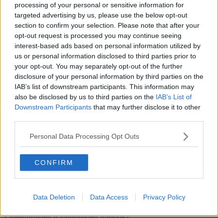
Tutti morimmo a stento (3)
processing of your personal or sensitive information for
Tutti morimmo a stento (2)
targeted advertising by us, please use the below opt-out
​Tutti morimmo a stento (1)
section to confirm your selection. Please note that after your
IL CORRIDOIO BLU il resoconto del convegno
opt-out request is processed you may continue seeing
Un manuale essenziale per seguire il CORRIDOIO BLU
interest-based ads based on personal information utilized by
Il corridoio blu
us or personal information disclosed to third parties prior to
​Il cronoprogramma ottimale verso il full electric sui traghetti
your opt-out. You may separately opt-out of the further
​I costi dell’adeguamento al cold ironing
disclosure of your personal information by third parties on the
Alcune domande da esordiente agli esperti che decidono le
IAB’s list of downstream participants. This information may
sorti dell’Elba
also be disclosed by us to third parties on the
IAB’s List of
Verso il full electric a gestione pubblica dei traghetti​
Downstream Participants
that may further disclose it to other
​La Scienza dei Cittadini e i Cittadini per l’Aria
third parties.
Trump e le sue guerre contro i deboli e contro la terra
​Le furbate elettorali della Meloni e la testardaggine
Personal Data Processing Opt Outs
dell’opposizione
​Date loro l’Oscar al posto del Nobel per la Pace
L'umanizzazione dell'economia e della politica
CONFIRM
​Dopo il diluvio dei NO: un patto intergenerazionale
​Un grandioso NO ai falchi teocratici e ai loro vassalli
La religione è la cocaina dei potenti
Donald e Bibi confinati nell’isola di St James?
Data Deletion
Data Access
Privacy Policy
L’italiano vero e la paura che al referendum vinca il No
​Complottismo o capitalismo globale?