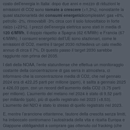
costo dell’energia in Italia: dopo due anni e mezzo di riduzioni le
emissioni di CO2 sono
tornate a crescere
(+1,3%), nonostante la
quasi stazionarietà dei
consumi energetici
complessivi: gas +6%,
petrolio -2%, rinnovabili -3% circa con il solo fotovoltaico in forte
rialzo (+23%). I prezzi dell’energia elettrica sono stati in media di
120 €/MWh
, il doppio rispetto a Spagna (62 €/MWh) e Francia (67
€/MWh). I consumi energetici dell’UE sono stazionari, come le
emissioni di CO2, mentre il target 2030 richiedeva un calo medio
annuo di circa il 7%. Di questo passo il target 2030 sarebbe
raggiunto non prima del 2035.
I dati della NOAA, l’ente statunitense che effettua un monitoraggio
costante della concentrazione di gas serra in atmosfera, ci
informano che la concentrazione media di CO2, che nel gennaio
2024 era di 422,25 parti per milione (ppm), è salita a gennaio 2025
a 426,03 ppm, con un record dell’aumento della CO2 (3,75 parti
per milione). L’aumento del metano nel 2024 è stato di 9,52 parti
per miliardo (ppb), più di quello registrato nel 2023 (+8,53).
L’aumento del N2O è stato lo stesso di quello registrato nel 2023.
E, mentre l’arancione ottantenne, fautore della crescita senza limiti,
ha imboccato contromano l’autostrada della vita e ricatta Europa e
Giappone obbligandoli a comprare gas ottenuto col fracking (che