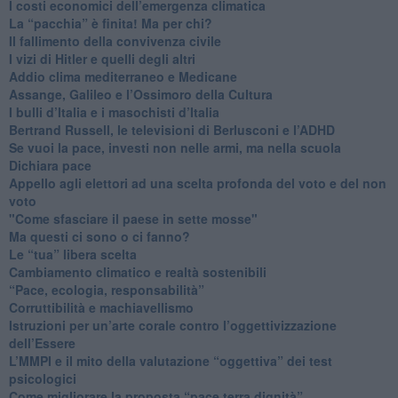
I costi economici dell’emergenza climatica
​La “pacchia” è finita! Ma per chi?
​Il fallimento della convivenza civile
​I vizi di Hitler e quelli degli altri
Addio clima mediterraneo e Medicane
​Assange, Galileo e l’Ossimoro della Cultura
​I bulli d’Italia e i masochisti d’Italia
​Bertrand Russell, le televisioni di Berlusconi e l’ADHD
​Se vuoi la pace, investi non nelle armi, ma nella scuola
​Dichiara pace
​Appello agli elettori ad una scelta profonda del voto e del non
voto
"Come sfasciare il paese in sette mosse"
​Ma questi ci sono o ci fanno?
​Le “tua” libera scelta
Cambiamento climatico e realtà sostenibili
“Pace, ecologia, responsabilità”
​Corruttibilità e machiavellismo
Istruzioni per un’arte corale contro l’oggettivizzazione
dell’Essere
​L’MMPI e il mito della valutazione “oggettiva” dei test
psicologici
Come migliorare la proposta “pace terra dignità”