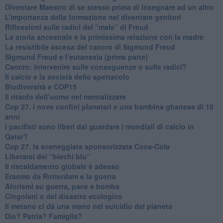
​Diventare Maestro di se stesso prima di insegnare ad un altro
L’importanza della formazione nel diventare genitori
Riflessioni sulle radici del “male” di Freud
​La storia ancestrale e la primissima relazione con la madre
​La resistibile ascesa del cancro di Sigmund Freud
Sigmund Freud e l’eutanasia (prima parte)
Cancro: intervenire sulle conseguenze o sulle radici?
​Il calcio e la società dello spettacolo
Biodiversità e COP15
​Il ritardo dell’uomo nel mentalizzare
​Cop 27, i nove confini planetari e una bambina ghanese di 10
anni
​I pacifisti sono liberi dal guardare i mondiali di calcio in
Qatar?
​Cop 27, la sceneggiata sponsorizzata Coca-Cola
​Liberarsi dei “biechi blu”
Il riscaldamento globale è adesso
​Erasmo da Rotterdam e la guerra
​Aforismi su guerra, pace e bomba
Cingolani o del disastro ecologico
​Il metano ci dà una mano nel suicidio del pianeta
​Dio? Patria? Famiglia?