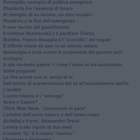
Portogallo, esempio di politica energetica
​Elisabetta II e l’assenza di futuro
Al risveglio di un incubo, un altro incubo!
​Piombino e la fine dell’emergenza
​Il vero rischio del gassificatore
​Il violento Dostoevskij e il pacifista Tolstòj
​Buddha, Franco Basaglia e l’”ecocidio” dei negazi
​È difficile vivere da sani in un mondo malato
Solastalgia e lotta contro le prepotenze dei governi anti-
ecologici
​A mio modesto parere 1: come l’uomo si sta suicidando
​Umile proposta
​La Vita scorre con te, senza di te
​Dall’istinto di sopravvivenza del sé all’annullamento dell'io
L'avidità
​L’uomo bianco e i “selvaggi”
​Avere o Essere?
​Thich Nhat Hanh, “costruttore di pace“
​L’eredità dell’uomo bianco e dell’uomo rosso
Al-Hallaj e il prof. Alessandro Orsini
​Lettera a mio nipote di due mesi
​Il nostro “Io” è il nostro “nemico”
​Chiarezza e disincanto