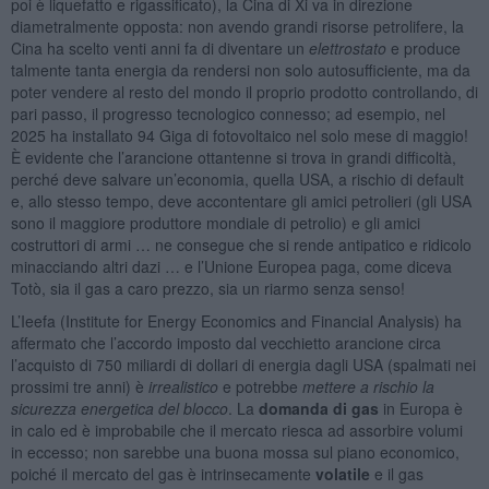
poi è liquefatto e rigassificato), la Cina di Xi va in direzione
diametralmente opposta: non avendo grandi risorse petrolifere, la
Cina ha scelto venti anni fa di diventare un
elettrostato
e produce
talmente tanta energia da rendersi non solo autosufficiente, ma da
poter vendere al resto del mondo il proprio prodotto controllando, di
pari passo, il progresso tecnologico connesso; ad esempio, nel
2025 ha installato 94 Giga di fotovoltaico nel solo mese di maggio!
È evidente che l’arancione ottantenne si trova in grandi difficoltà,
perché deve salvare un’economia, quella USA, a rischio di default
e, allo stesso tempo, deve accontentare gli amici petrolieri (gli USA
sono il maggiore produttore mondiale di petrolio) e gli amici
costruttori di armi … ne consegue che si rende antipatico e ridicolo
minacciando altri dazi … e l’Unione Europea paga, come diceva
Totò, sia il gas a caro prezzo, sia un riarmo senza senso!
L’Ieefa (Institute for Energy Economics and Financial Analysis) ha
affermato che l’accordo imposto dal vecchietto arancione circa
l’acquisto di 750 miliardi di dollari di energia dagli USA (spalmati nei
prossimi tre anni) è
irrealistico
e potrebbe
mettere a rischio la
sicurezza energetica del blocco
. La
domanda di gas
in Europa è
in calo ed è improbabile che il mercato riesca ad assorbire volumi
in eccesso; non sarebbe una buona mossa sul piano economico,
poiché il mercato del gas è intrinsecamente
volatile
e il gas