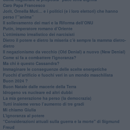
Caro Papa Francesco
​Jorit, Ornella Muti… e i politici (e i loro elettori) che hanno
perso l’”anima”
​Il sollevamento dei mari e la Riforma dell’ONU
Putin, imperatore romano d’Oriente
​L’ottimismo irrealistico dei narcisisti
​Dietro il potere e dietro la miseria c’è sempre la mamma dietro-
dietro
Il negazionismo da vecchio (Old Denial) a nuovo (New Denial)
Come si fa a combattere l'ignoranza?
Ma chi è questo Cassandra?
Immaginare le conseguenze delle scelte energetiche
​Fuochi d’artificio e fuochi veri in un mondo maschilista
Buon 2024 ?
​Buon Natale dalle macerie della Terra
​Idrogeno vs nucleare ed altri dubbi
​La mia generazione ha perso (la democrazia)
​Tutti insieme verso l’aumento di tre gradi
Mi chiamo Giulia
L’ignoranza al potere
​“Considerazioni attuali sulla guerra e la morte" di Sigmund
Freud