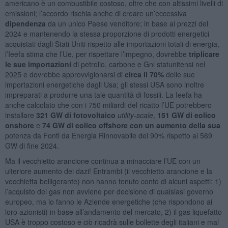
americano è un combustibile costoso, oltre che con altissimi livelli di
emissioni; l’accordo rischia anche di creare un’eccessiva
dipendenza
da un unico Paese venditore; in base ai prezzi del
2024 e mantenendo la stessa proporzione di prodotti energetici
acquistati dagli Stati Uniti rispetto alle importazioni totali di energia,
l’Ieefa stima che l’Ue, per rispettare l’impegno, dovrebbe
triplicare
le sue importazioni
di petrolio, carbone e Gnl statunitensi nel
2025 e dovrebbe approvvigionarsi di
circa il 70%
delle sue
importazioni energetiche dagli Usa; gli stessi USA sono inoltre
impreparati a produrre una tale quantità di fossili. La Ieefa ha
anche calcolato che con i 750 miliardi del ricatto l’UE potrebbero
installare
321 GW di fotovoltaico
utility-scale
,
151 GW di eolico
onshore
e
74 GW di eolico offshore con un aumento della sua
potenza da Fonti da Energia Rinnovabile del 90% rispetto ai 569
GW di fine 2024.
Ma il vecchietto arancione continua a minacciare l’UE con un
ulteriore aumento dei dazi! Entrambi (il vecchietto arancione e la
vecchietta belligerante) non hanno tenuto conto di alcuni aspetti: 1)
l’acquisto del gas non avviene per decisione di qualsiasi governo
europeo, ma lo fanno le Aziende energetiche (che rispondono ai
loro azionisti) in base all’andamento del mercato, 2) il gas liquefatto
USA è troppo costoso e ciò ricadrà sulle bollette degli italiani e mal