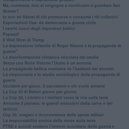
​Ma, contessa, non si vergogna a continuare a guardare San
Scemo?
​Io non mi fiderei di chi promuove o consuma i riti collettivi
Esportazioni Usa: da democrazia a guerra civile
​I vestiti nuovi degli imperatori baltici
​Pupazzi!
​Il Wild West di Trump
​La depressione infantile di Roger Waters e la propaganda di
guerra"
​La disinformazione climatica veicolata dai media
Senza una Retta Visione l’Uomo è un automa
​La propaganda bellica nostrana vs l’hasbarà dei sionisti
​La cleptocrazia e lo studio sociologico della propaganda di
guerra
​Uccidere per gioco: il cacciatore e chi vuole armarsi
​La Cop 30 di Belem giorno per giorno
La Cop 30, i crimini e i misfatti verso la vita sulla terra
Arrostire il pianeta: le grandi emissioni della carne e dei
latticini
​Cop 30, uragani e riconversione delle spese militari
La responsabilità storica della morte sulla terra
PTSD e suicidi svelano l’intento suicidario della guerra e