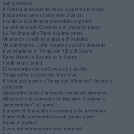
dell’ignoranza
Il Wenzi e la decadenza verso la guerra e la morte
​Il tecno-fascismo e i suoi nemici delusi
​I comici e il vittimismo paranoideo al potere
​La virtù secondo Confucio e Xi (seconda parte)
Le Pax imperiali e Tianxia (prima parte)
Un mondo condiviso a misura di bambino
​Un chiarimento, Chris Hedges e qualche domanda
Il velleitarismo di Trump, dell’UE e di Darwin
​Karen Horney e il ponte sullo Stretto
​I bulli vanno isolati
L’invertebrata von der Leyen e il Lula-risk
Trump soffre, la Corte dell'Aia è viva
​Il Nobel per la pace a Trump o all’Albanese? Questo è il
problema!
​Alessandro Orsini e la tetrade oscura del sionismo
​Hilsenrath e le 9 omotipie tra Nazismo, Sionismo e
Americanismo" (4^ parte)
​Il terrore di Netanyahu e la strategia della tensione
Il mito della democratica Israele (prima parte)
​Finale di partita?
​Il voto del referendum e i due genocidi