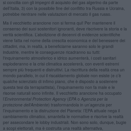
si concilia con gli impegni di acquisto del gas algerino da parte
dell’Italia, 3) con la possibile fine del conflitto tra Russia e Ucraina,
potrebbe rientrare nelle valutazioni di mercato il gas russo.
Ma il vecchietto arancione non si ferma qui! Per mantenere il
consenso dei suoi sostenitori ignoranti, deve riscrivere la storia e la
verità scientifica. L’abolizione di decenni di evidenze scientifiche
viene fatta nel nome della crescita economica e del benessere dei
cittadini, ma, in realtà, a beneficiarne saranno solo le grandi
industrie, mentre le conseguenze ricadranno su tutti:
l'inquinamento atmosferico e idrico aumenterà, i costi sanitari
esploderanno e la crisi climatica accelererà, con eventi estremi
sempre più frequenti e distruttivi. La riscrittura della realtà crea un
mondo parallelo, in cui il riscaldamento globale non esiste (e c’è
qualche scienziato di infimo piano, che è disposto a sostenere
questa tesi da terrapiattista), l’inquinamento non fa male e le
risorse naturali sono infinite. Il vecchietto arancione ha occupato
l’
Environmental Protection Agency
(
EPA
o
Agenzia per la
protezione dell’Ambiente
) trasformandola in un’agenzia per
l’inquinamento e la distruzione del Pianeta: l’EPA attuale nega il
cambiamento climatico, smantella le normative e riscrive la realtà
per assecondare le lobby industriali. Non sono solo, dunque, bugie
a scopi elettorali, ma è costruita una realtà alternativa,