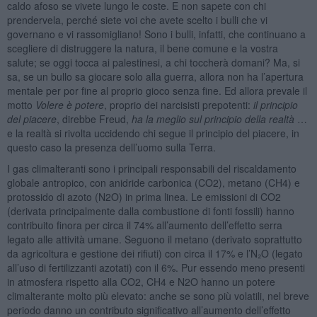
caldo afoso se vivete lungo le coste. E non sapete con chi
prendervela, perché siete voi che avete scelto i bulli che vi
governano e vi rassomigliano! Sono i bulli, infatti, che continuano a
scegliere di distruggere la natura, il bene comune e la vostra
salute; se oggi tocca ai palestinesi, a chi toccherà domani? Ma, si
sa, se un bullo sa giocare solo alla guerra, allora non ha l’apertura
mentale per por fine al proprio gioco senza fine. Ed allora prevale il
motto
Volere è potere
, proprio dei narcisisti prepotenti:
il principio
del piacere
, direbbe Freud,
ha la meglio sul principio della realtà
…
e la realtà si rivolta uccidendo chi segue il principio del piacere, in
questo caso la presenza dell’uomo sulla Terra.
I gas climalteranti sono i principali responsabili del riscaldamento
globale antropico, con anidride carbonica (CO2), metano (CH4) e
protossido di azoto (N2O) in prima linea. Le emissioni di CO2
(derivata principalmente dalla combustione di fonti fossili) hanno
contribuito finora per circa il 74% all’aumento dell’effetto serra
legato alle attività umane. Seguono il metano (derivato soprattutto
da agricoltura e gestione dei rifiuti) con circa il 17% e l’N₂O (legato
all’uso di fertilizzanti azotati) con il 6%. Pur essendo meno presenti
in atmosfera rispetto alla CO2, CH4 e N2O hanno un potere
climalterante molto più elevato: anche se sono più volatili, nel breve
periodo danno un contributo significativo all’aumento dell’effetto