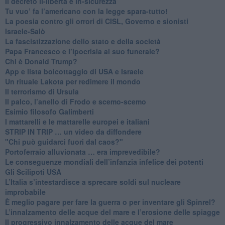
Il decreto il-libertà e in-sicurezza
Tu vuo’ fa l’americano con la legge spara-tutto!
La poesia contro gli orrori di CISL, Governo e sionisti
Israele-Salò
​La fascistizzazione dello stato e della società
Papa Francesco e l’ipocrisia al suo funerale?
​Chi è Donald Trump?
App e lista boicottaggio di USA e Israele
​Un rituale Lakota per redimere il mondo
Il terrorismo di Ursula
​Il palco, l’anello di Frodo e scemo-scemo
Esimio filosofo Galimberti
​I mattarelli e le mattarelle europei e italiani
​STRIP IN TRIP … un video da diffondere
"Chi può guidarci fuori dal caos?"
​Portoferraio alluvionata … era imprevedibile?
Le conseguenze mondiali dell’infanzia infelice dei potenti
​Gli Scilipoti USA
L’Italia s’intestardisce a sprecare soldi sul nucleare
improbabile
È meglio pagare per fare la guerra o per inventare gli Spinrel?
​L’innalzamento delle acque del mare e l’erosione delle spiagge
​Il progressivo innalzamento delle acque del mare