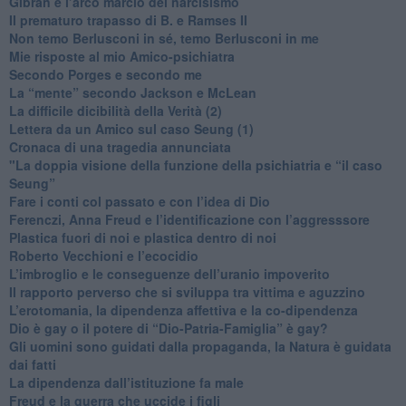
​Gibran e l’arco marcio del narcisismo
​Il prematuro trapasso di B. e Ramses II
​Non temo Berlusconi in sé, temo Berlusconi in me
​Mie risposte al mio Amico-psichiatra
​Secondo Porges e secondo me
​La “mente” secondo Jackson e McLean
La difficile dicibilità della Verità (2)
​Lettera da un Amico sul caso Seung (1)
​Cronaca di una tragedia annunciata
"​La doppia visione della funzione della psichiatria e “il caso
Seung”
​Fare i conti col passato e con l’idea di Dio
​Ferenczi, Anna Freud e l’identificazione con l’aggresssore
Plastica fuori di noi e plastica dentro di noi
​Roberto Vecchioni e l’ecocidio
​L’imbroglio e le conseguenze dell’uranio impoverito
​Il rapporto perverso che si sviluppa tra vittima e aguzzino
L’erotomania, la dipendenza affettiva e la co-dipendenza
​Dio è gay o il potere di “Dio-Patria-Famiglia” è gay?
​Gli uomini sono guidati dalla propaganda, la Natura è guidata
dai fatti
La dipendenza dall’istituzione fa male
​Freud e la guerra che uccide i figli