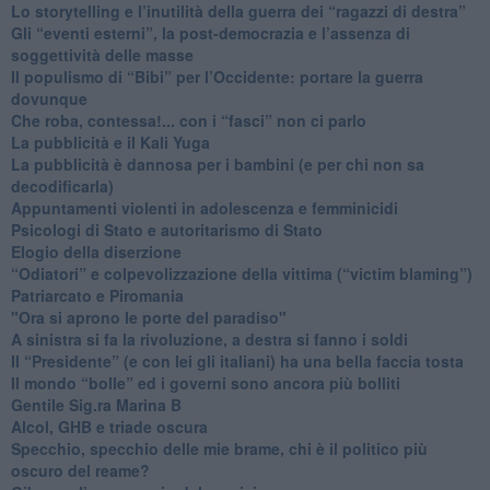
​Lo storytelling e l’inutilità della guerra dei “ragazzi di destra”
​Gli “eventi esterni”, la post-democrazia e l’assenza di
soggettività delle masse
​Il populismo di “Bibi” per l’Occidente: portare la guerra
dovunque
​Che roba, contessa!... con i “fasci” non ci parlo
La pubblicità e il Kali Yuga
​La pubblicità è dannosa per i bambini (e per chi non sa
decodificarla)
​Appuntamenti violenti in adolescenza e femminicidi
​Psicologi di Stato e autoritarismo di Stato
Elogio della diserzione
“Odiatori” e colpevolizzazione della vittima (“victim blaming”)
​Patriarcato e Piromania
"Ora si aprono le porte del paradiso"
​A sinistra si fa la rivoluzione, a destra si fanno i soldi
​Il “Presidente” (e con lei gli italiani) ha una bella faccia tosta
​Il mondo “bolle” ed i governi sono ancora più bolliti
​Gentile Sig.ra Marina B
​Alcol, GHB e triade oscura
​Specchio, specchio delle mie brame, chi è il politico più
oscuro del reame?