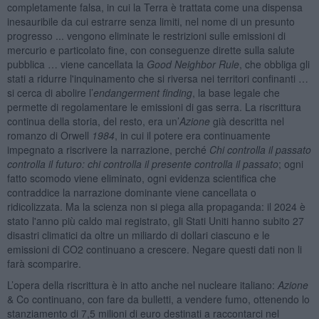
completamente falsa, in cui la Terra è trattata come una dispensa
inesauribile da cui estrarre senza limiti, nel nome di un presunto
progresso ... vengono eliminate le restrizioni sulle emissioni di
mercurio e particolato fine, con conseguenze dirette sulla salute
pubblica … viene cancellata la
Good Neighbor Rule
, che obbliga gli
stati a ridurre l'inquinamento che si riversa nei territori confinanti …
si cerca di abolire l’
endangerment finding
, la base legale che
permette di regolamentare le emissioni di gas serra. La riscrittura
continua della storia, del resto, era un’
Azione
già descritta nel
romanzo di Orwell
1984
, in cui il potere era continuamente
impegnato a riscrivere la narrazione, perché
Chi controlla il passato
controlla il futuro: chi controlla il presente controlla il passato
; ogni
fatto scomodo viene eliminato, ogni evidenza scientifica che
contraddice la narrazione dominante viene cancellata o
ridicolizzata. Ma la scienza non si piega alla propaganda: il 2024 è
stato l'anno più caldo mai registrato, gli Stati Uniti hanno subito 27
disastri climatici da oltre un miliardo di dollari ciascuno e le
emissioni di CO2 continuano a crescere. Negare questi dati non li
farà scomparire.
L’opera della riscrittura è in atto anche nel nucleare italiano:
Azione
& Co continuano, con fare da bulletti, a vendere fumo, ottenendo lo
stanziamento di 7,5 milioni di euro destinati a raccontarci nel