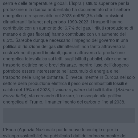
serra e delle temperature globali. L’Ispra (Istituto superiore per la
protezione e la ricerca ambientale) ha documentato che il settore
energetico è responsabile nel 2023 dell’80,3% delle emissioni
climalteranti italiane; nel periodo 1990-2023, i trasporti hanno
contribuito con un aumento del 6,7% dei gas, i rifiuti (produzione di
metano e di gas fluorati) hanno contribuito con un aumento del
6,5%. Sarebbe dunque necessario l’impegno del governo in una
politica di riduzione dei gas climalteranti non tanto attraverso la
costruzione di grandi impianti, quanto attraverso la produzione
energetica fotovoltaica sui tetti, sugli istituti pubblici, oltre che nel
trasporto elettrico nelle brevi distanze, mentre l’uso dell’idrogeno
potrebbe essere interessante nell’accumulo di energia e nel
trasporto nelle lunghe distanze. E invece, mentre in Europa nel solo
settore della produzione elettrica il peso dei combustibili fossili è
calato del 19% nel 2023, il
volere è potere
dei bulli italiani (
Azione
e
Forza Italia
), sta cercando di forzare, in ossequio alla politica
energetica di Trump, il mantenimento del carbone fino al 2038.
L’Enea (Agenzia Nazionale per le nuove tecnologie e per lo
sviluppo sostenibile) ha pubblicato i dati del primo semestre del