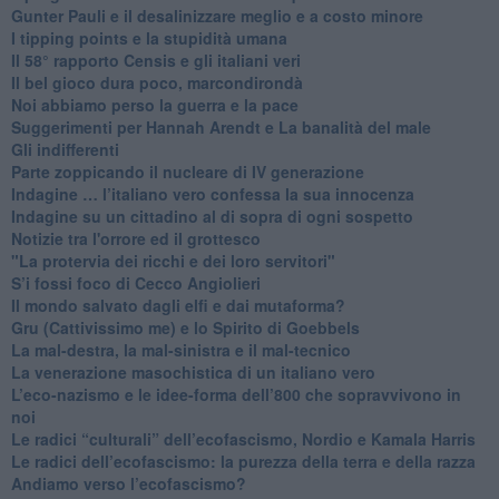
​Gunter Pauli e il desalinizzare meglio e a costo minore
I tipping points e la stupidità umana
​Il 58° rapporto Censis e gli italiani veri
​Il bel gioco dura poco, marcondirondà
Noi abbiamo perso la guerra e la pace
Suggerimenti per Hannah Arendt e La banalità del male
​Gli indifferenti
Parte zoppicando il nucleare di IV generazione
​Indagine … l’italiano vero confessa la sua innocenza
Indagine su un cittadino al di sopra di ogni sospetto
Notizie tra l'orrore ed il grottesco
"La protervia dei ricchi e dei loro servitori"
S’i fossi foco di Cecco Angiolieri
​Il mondo salvato dagli elfi e dai mutaforma?
Gru (Cattivissimo me) e lo Spirito di Goebbels
​La mal-destra, la mal-sinistra e il mal-tecnico
​La venerazione masochistica di un italiano vero
​L’eco-nazismo e le idee-forma dell’800 che sopravvivono in
noi
​Le radici “culturali” dell’ecofascismo, Nordio e Kamala Harris
Le radici dell’ecofascismo: la purezza della terra e della razza
Andiamo verso l’ecofascismo?