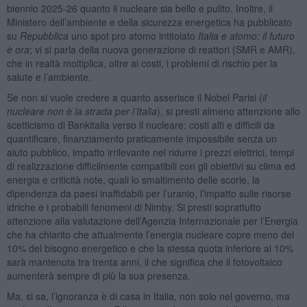
biennio 2025-26 quanto il nucleare sia bello e pulito. Inoltre, il
Ministero dell’ambiente e della sicurezza energetica ha pubblicato
su
Repubblica
uno spot pro atomo intitolato
Italia e atomo: il futuro
è ora
; vi si parla della nuova generazione di reattori (SMR e AMR),
che in realtà moltiplica, oltre ai costi, i problemi di rischio per la
salute e l’ambiente.
Se non si vuole credere a quanto asserisce il Nobel Parisi (
il
nucleare non è la strada per l’Italia
), si presti almeno attenzione allo
scetticismo di Bankitalia verso il nucleare: costi alti e difficili da
quantificare, finanziamento praticamente impossibile senza un
aiuto pubblico, impatto irrilevante nel ridurre i prezzi elettrici, tempi
di realizzazione difficilmente compatibili con gli obiettivi su clima ed
energia e criticità note, quali lo smaltimento delle scorie, la
dipendenza da paesi inaffidabili per l’uranio, l’impatto sulle risorse
idriche e i probabili fenomeni di Nimby. Si presti soprattutto
attenzione alla valutazione dell’Agenzia Internazionale per l’Energia
che ha chiarito che attualmente l’energia nucleare copre meno del
10% del bisogno energetico e che la stessa quota inferiore al 10%
sarà mantenuta tra trenta anni, il che significa che il fotovoltaico
aumenterà sempre di più la sua presenza.
Ma, si sa, l’ignoranza è di casa in Italia, non solo nel governo, ma