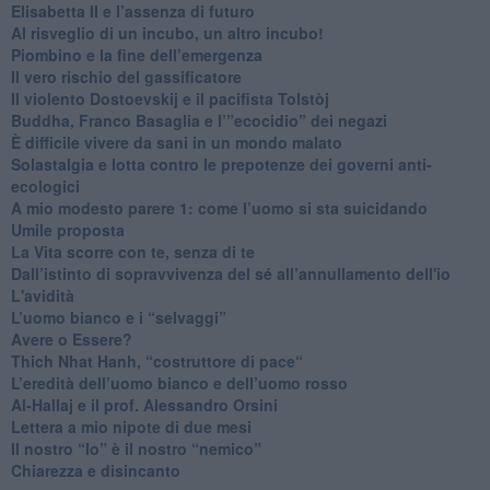
​Elisabetta II e l’assenza di futuro
Al risveglio di un incubo, un altro incubo!
​Piombino e la fine dell’emergenza
​Il vero rischio del gassificatore
​Il violento Dostoevskij e il pacifista Tolstòj
​Buddha, Franco Basaglia e l’”ecocidio” dei negazi
​È difficile vivere da sani in un mondo malato
Solastalgia e lotta contro le prepotenze dei governi anti-
ecologici
​A mio modesto parere 1: come l’uomo si sta suicidando
​Umile proposta
​La Vita scorre con te, senza di te
​Dall’istinto di sopravvivenza del sé all’annullamento dell'io
L'avidità
​L’uomo bianco e i “selvaggi”
​Avere o Essere?
​Thich Nhat Hanh, “costruttore di pace“
​L’eredità dell’uomo bianco e dell’uomo rosso
Al-Hallaj e il prof. Alessandro Orsini
​Lettera a mio nipote di due mesi
​Il nostro “Io” è il nostro “nemico”
​Chiarezza e disincanto