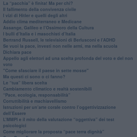
​La “pacchia” è finita! Ma per chi?
​Il fallimento della convivenza civile
​I vizi di Hitler e quelli degli altri
Addio clima mediterraneo e Medicane
​Assange, Galileo e l’Ossimoro della Cultura
​I bulli d’Italia e i masochisti d’Italia
​Bertrand Russell, le televisioni di Berlusconi e l’ADHD
​Se vuoi la pace, investi non nelle armi, ma nella scuola
​Dichiara pace
​Appello agli elettori ad una scelta profonda del voto e del non
voto
"Come sfasciare il paese in sette mosse"
​Ma questi ci sono o ci fanno?
​Le “tua” libera scelta
Cambiamento climatico e realtà sostenibili
“Pace, ecologia, responsabilità”
​Corruttibilità e machiavellismo
Istruzioni per un’arte corale contro l’oggettivizzazione
dell’Essere
​L’MMPI e il mito della valutazione “oggettiva” dei test
psicologici
Come migliorare la proposta “pace terra dignità”