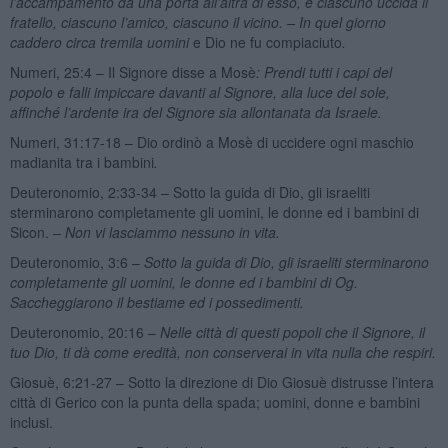
l’accampamento da una porta all’altra di esso, e ciascuno uccida il
fratello, ciascuno l’amico, ciascuno il vicino. – In quel giorno
caddero circa tremila uomini
e Dio ne fu compiaciuto
.
Numeri, 25:4 – Il Signore disse a Mosè
: Prendi tutti i capi del
popolo e falli impiccare davanti al Signore, alla luce del sole,
affinché l’ardente ira del Signore sia allontanata da Israele.
Numeri, 31:17-18 – Dio ordinò a Mosè di uccidere ogni maschio
madianita tra i bambini
.
Deuteronomio, 2:33-34 – Sotto la guida di Dio, gli israeliti
sterminarono completamente gli uomini, le donne ed i bambini di
Sicon.
– Non vi lasciammo nessuno in vita.
Deuteronomio, 3:6 –
Sotto la guida di Dio, gli israeliti sterminarono
completamente gli uomini, le donne ed i bambini di Og.
Saccheggiarono il bestiame ed i possedimenti.
Deuteronomio, 20:16 –
Nelle città di questi popoli che il Signore, il
tuo Dio, ti dà come eredità, non conserverai in vita nulla che respiri.
Giosuè, 6:21-27 – Sotto la direzione di Dio Giosuè distrusse l’intera
città di Gerico con la punta della spada; uomini, donne e bambini
inclusi.