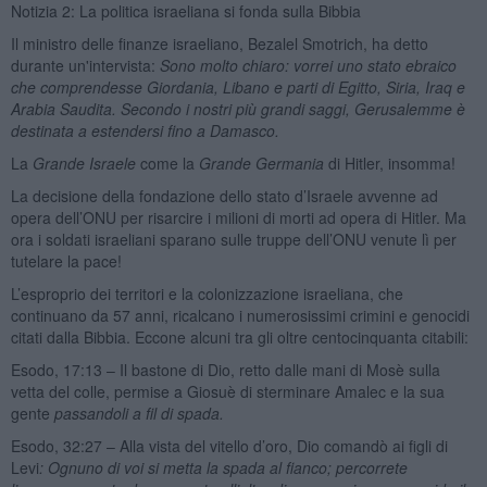
Notizia 2: La politica israeliana si fonda sulla Bibbia
Il ministro delle finanze israeliano, Bezalel Smotrich, ha detto
durante un'intervista:
Sono molto chiaro: vorrei uno stato ebraico
che comprendesse Giordania, Libano e parti di Egitto, Siria, Iraq e
Arabia Saudita. Secondo i nostri più grandi saggi, Gerusalemme è
destinata a estendersi fino a Damasco.
La
Grande Israele
come la
Grande Germania
di Hitler, insomma!
La decisione della fondazione dello stato d’Israele avvenne ad
opera dell’ONU per risarcire i milioni di morti ad opera di Hitler. Ma
ora i soldati israeliani sparano sulle truppe dell’ONU venute lì per
tutelare la pace!
L’esproprio dei territori e la colonizzazione israeliana, che
continuano da 57 anni, ricalcano i numerosissimi crimini e genocidi
citati dalla Bibbia. Eccone alcuni tra gli oltre centocinquanta citabili:
Esodo, 17:13 – Il bastone di Dio, retto dalle mani di Mosè sulla
vetta del colle, permise a Giosuè di sterminare Amalec e la sua
gente
passandoli a fil di spada.
Esodo, 32:27 – Alla vista del vitello d’oro, Dio comandò ai figli di
Levi
: Ognuno di voi si metta la spada al fianco; percorrete