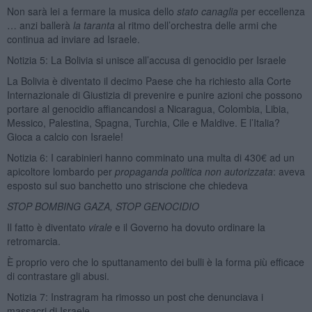
Non sarà lei a fermare la musica dello
stato canaglia
per eccellenza
… anzi ballerà
la taranta
al ritmo dell’orchestra delle armi che
continua ad inviare ad Israele.
Notizia 5: La Bolivia si unisce all’accusa di genocidio per Israele
La Bolivia è diventato il decimo Paese che ha richiesto alla Corte
Internazionale di Giustizia di prevenire e punire azioni che possono
portare al genocidio affiancandosi a Nicaragua, Colombia, Libia,
Messico, Palestina, Spagna, Turchia, Cile e Maldive. E l’Italia?
Gioca a calcio con Israele!
Notizia 6: I carabinieri hanno comminato una multa di 430€ ad un
apicoltore lombardo per
propaganda politica non autorizzata
: aveva
esposto sul suo banchetto uno striscione che chiedeva
STOP BOMBING GAZA, STOP GENOCIDIO
Il fatto è diventato
virale
e il Governo ha dovuto ordinare la
retromarcia.
È proprio vero che lo sputtanamento dei bulli è la forma più efficace
di contrastare gli abusi.
Notizia 7: Instragram ha rimosso un post che denunciava i
massacri di Israele,