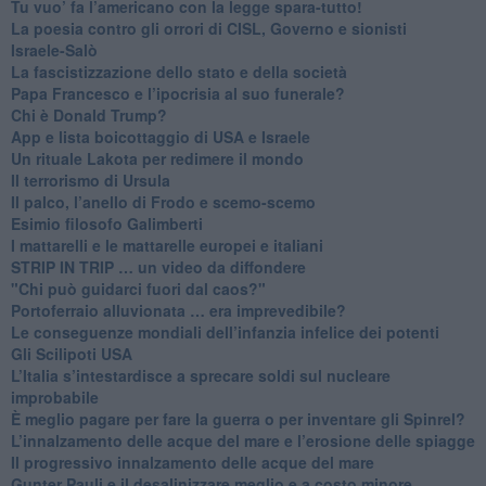
Tu vuo’ fa l’americano con la legge spara-tutto!
La poesia contro gli orrori di CISL, Governo e sionisti
Israele-Salò
​La fascistizzazione dello stato e della società
Papa Francesco e l’ipocrisia al suo funerale?
​Chi è Donald Trump?
App e lista boicottaggio di USA e Israele
​Un rituale Lakota per redimere il mondo
Il terrorismo di Ursula
​Il palco, l’anello di Frodo e scemo-scemo
Esimio filosofo Galimberti
​I mattarelli e le mattarelle europei e italiani
​STRIP IN TRIP … un video da diffondere
"Chi può guidarci fuori dal caos?"
​Portoferraio alluvionata … era imprevedibile?
Le conseguenze mondiali dell’infanzia infelice dei potenti
​Gli Scilipoti USA
L’Italia s’intestardisce a sprecare soldi sul nucleare
improbabile
È meglio pagare per fare la guerra o per inventare gli Spinrel?
​L’innalzamento delle acque del mare e l’erosione delle spiagge
​Il progressivo innalzamento delle acque del mare
​Gunter Pauli e il desalinizzare meglio e a costo minore