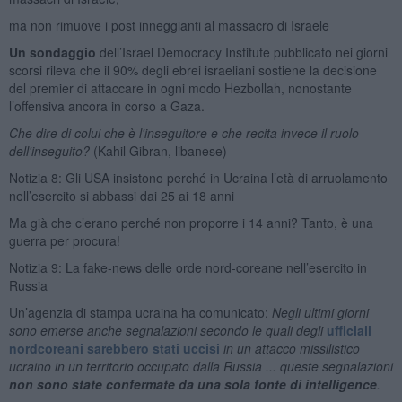
ma non rimuove i post inneggianti al massacro di Israele
Un sondaggio
dell’Israel Democracy Institute pubblicato nei giorni
scorsi rileva che il 90% degli ebrei israeliani sostiene la decisione
del premier di attaccare in ogni modo Hezbollah, nonostante
l’offensiva ancora in corso a Gaza.
Che dire di colui che è l'inseguitore e che recita invece il ruolo
dell'inseguito?
(Kahil Gibran, libanese)
Notizia 8: Gli USA insistono perché in Ucraina l’età di arruolamento
nell’esercito si abbassi dai 25 ai 18 anni
Ma già che c’erano perché non proporre i 14 anni? Tanto, è una
guerra per procura!
Notizia 9: La fake-news delle orde nord-coreane nell’esercito in
Russia
Un’agenzia di stampa ucraina ha comunicato:
Negli ultimi giorni
sono emerse anche segnalazioni secondo le quali degli
ufficiali
nordcoreani sarebbero stati uccisi
in un attacco missilistico
ucraino in un territorio occupato dalla Russia ... queste segnalazioni
non sono state confermate da una sola fonte di intelligence
.