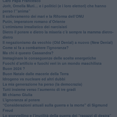
Caro Papa Francesco
​Jorit, Ornella Muti… e i politici (e i loro elettori) che hanno
perso l’”anima”
​Il sollevamento dei mari e la Riforma dell’ONU
Putin, imperatore romano d’Oriente
​L’ottimismo irrealistico dei narcisisti
​Dietro il potere e dietro la miseria c’è sempre la mamma dietro-
dietro
Il negazionismo da vecchio (Old Denial) a nuovo (New Denial)
Come si fa a combattere l'ignoranza?
Ma chi è questo Cassandra?
Immaginare le conseguenze delle scelte energetiche
​Fuochi d’artificio e fuochi veri in un mondo maschilista
Buon 2024 ?
​Buon Natale dalle macerie della Terra
​Idrogeno vs nucleare ed altri dubbi
​La mia generazione ha perso (la democrazia)
​Tutti insieme verso l’aumento di tre gradi
Mi chiamo Giulia
L’ignoranza al potere
​“Considerazioni attuali sulla guerra e la morte" di Sigmund
Freud
​Lo storytelling e l’inutilità della guerra dei “ragazzi di destra”