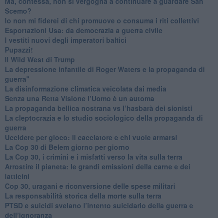
​Ma, contessa, non si vergogna a continuare a guardare San
Scemo?
​Io non mi fiderei di chi promuove o consuma i riti collettivi
Esportazioni Usa: da democrazia a guerra civile
​I vestiti nuovi degli imperatori baltici
​Pupazzi!
​Il Wild West di Trump
​La depressione infantile di Roger Waters e la propaganda di
guerra"
​La disinformazione climatica veicolata dai media
Senza una Retta Visione l’Uomo è un automa
​La propaganda bellica nostrana vs l’hasbarà dei sionisti
​La cleptocrazia e lo studio sociologico della propaganda di
guerra
​Uccidere per gioco: il cacciatore e chi vuole armarsi
​La Cop 30 di Belem giorno per giorno
La Cop 30, i crimini e i misfatti verso la vita sulla terra
Arrostire il pianeta: le grandi emissioni della carne e dei
latticini
​Cop 30, uragani e riconversione delle spese militari
La responsabilità storica della morte sulla terra
PTSD e suicidi svelano l’intento suicidario della guerra e
dell’ignoranza