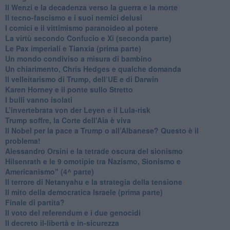
Il Wenzi e la decadenza verso la guerra e la morte
​Il tecno-fascismo e i suoi nemici delusi
​I comici e il vittimismo paranoideo al potere
​La virtù secondo Confucio e Xi (seconda parte)
Le Pax imperiali e Tianxia (prima parte)
Un mondo condiviso a misura di bambino
​Un chiarimento, Chris Hedges e qualche domanda
Il velleitarismo di Trump, dell’UE e di Darwin
​Karen Horney e il ponte sullo Stretto
​I bulli vanno isolati
L’invertebrata von der Leyen e il Lula-risk
Trump soffre, la Corte dell'Aia è viva
​Il Nobel per la pace a Trump o all’Albanese? Questo è il
problema!
​Alessandro Orsini e la tetrade oscura del sionismo
​Hilsenrath e le 9 omotipie tra Nazismo, Sionismo e
Americanismo" (4^ parte)
​Il terrore di Netanyahu e la strategia della tensione
Il mito della democratica Israele (prima parte)
​Finale di partita?
​Il voto del referendum e i due genocidi
Il decreto il-libertà e in-sicurezza