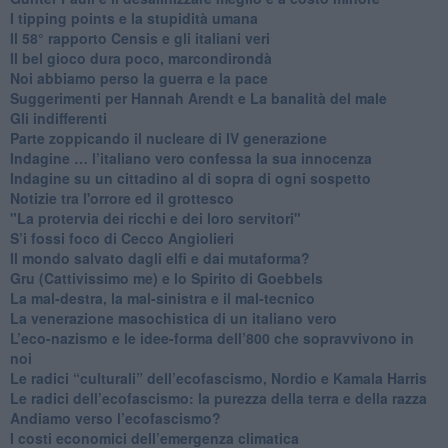
I tipping points e la stupidità umana
​Il 58° rapporto Censis e gli italiani veri
​Il bel gioco dura poco, marcondirondà
Noi abbiamo perso la guerra e la pace
Suggerimenti per Hannah Arendt e La banalità del male
​Gli indifferenti
Parte zoppicando il nucleare di IV generazione
​Indagine … l’italiano vero confessa la sua innocenza
Indagine su un cittadino al di sopra di ogni sospetto
Notizie tra l'orrore ed il grottesco
"La protervia dei ricchi e dei loro servitori"
S’i fossi foco di Cecco Angiolieri
​Il mondo salvato dagli elfi e dai mutaforma?
Gru (Cattivissimo me) e lo Spirito di Goebbels
​La mal-destra, la mal-sinistra e il mal-tecnico
​La venerazione masochistica di un italiano vero
​L’eco-nazismo e le idee-forma dell’800 che sopravvivono in
noi
​Le radici “culturali” dell’ecofascismo, Nordio e Kamala Harris
Le radici dell’ecofascismo: la purezza della terra e della razza
Andiamo verso l’ecofascismo?
I costi economici dell’emergenza climatica