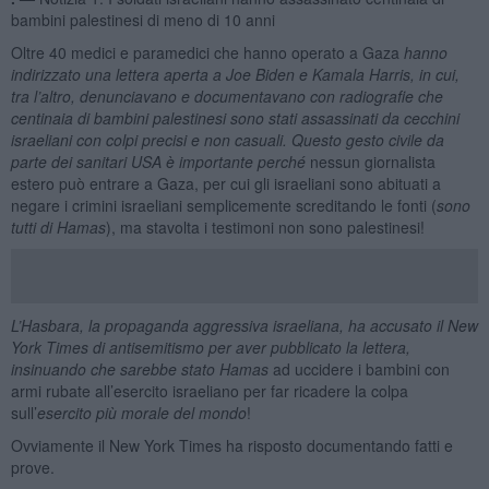
bambini palestinesi di meno di 10 anni
Oltre 40 medici e paramedici che hanno operato a Gaza
hanno
indirizzato una lettera aperta a Joe Biden e Kamala Harris, in cui,
tra l’altro, denunciavano e documentavano con radiografie che
centinaia di bambini palestinesi sono stati assassinati da cecchini
israeliani con colpi precisi e non casuali. Questo gesto civile da
parte dei sanitari USA è importante perché
nessun giornalista
estero può entrare a Gaza, per cui gli israeliani sono abituati a
negare i crimini israeliani semplicemente screditando le fonti (
sono
tutti di Hamas
), ma stavolta i testimoni non sono palestinesi!
L’Hasbara, la propaganda aggressiva israeliana, ha accusato il New
York Times di antisemitismo per aver pubblicato la lettera,
insinuando che sarebbe stato Hamas
ad uccidere i bambini con
armi rubate all’esercito israeliano per far ricadere la colpa
sull’
esercito più morale del mondo
!
Ovviamente il New York Times ha risposto documentando fatti e
prove.