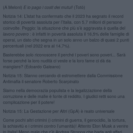
(A Meloni)
E io pago i costi dei mutui!
(Totò)
Notizia 14: L’Istat ha confermato che il 2023 ha segnato il record
storico di povertà assoluta per l’Italia, con 5,7 milioni di persone
coinvolte. Peggio: la situazione che più s’è aggravata è quella del
lavoro povero
: è infatti in povertà assoluta il 16,5% delle famiglie di
operai, un dato che segna in un solo anno un balzo di quasi 2 punti
percentuali (nel 2022 era al 14,7%).
Basterebbe solo riconoscere il perché i poveri sono poveri... Sarà
forse perché la loro nudità ci veste e la loro fame ci dà da
mangiare? (Edoardo Galeano)
Notizia 15: Stanno cercando di estromettere dalla Commissione
Antimafia il senatore Roberto Scarpinato
Siamo nella democrazia populista e la legalizzazione della
corruzione e delle mafie è fonte di reddito. I giudici retti sono una
complicazione per il potere!
Notizia 15: La Gestazione per Altri (GpA) è reato universale
Come pochi altri crimini (i crimini di guerra, il genocidio, la tortura,
la schiavitù e i crimini contro l’umanità)! Attento Elon Musk a venire
in Italia! Meno male che c’è Andrea Stroppa che bada agli affari