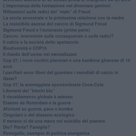
L’importanza della formazione nel diventare genitori
Riflessioni sulle radici del “male” di Freud
​La storia ancestrale e la primissima relazione con la madre
​La resistibile ascesa del cancro di Sigmund Freud
Sigmund Freud e l’eutanasia (prima parte)
Cancro: intervenire sulle conseguenze o sulle radici?
​Il calcio e la società dello spettacolo
Biodiversità e COP15
​Il ritardo dell’uomo nel mentalizzare
​Cop 27, i nove confini planetari e una bambina ghanese di 10
anni
​I pacifisti sono liberi dal guardare i mondiali di calcio in
Qatar?
​Cop 27, la sceneggiata sponsorizzata Coca-Cola
​Liberarsi dei “biechi blu”
Il riscaldamento globale è adesso
​Erasmo da Rotterdam e la guerra
​Aforismi su guerra, pace e bomba
Cingolani o del disastro ecologico
​Il metano ci dà una mano nel suicidio del pianeta
​Dio? Patria? Famiglia?
Portogallo, esempio di politica energetica