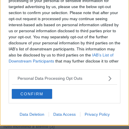
processing of your personal or sensitive information for
E questa potrebbe essere, sotto certi aspetti, tra le poche notizie
targeted advertising by us, please use the below opt-out
confortanti!
section to confirm your selection. Please note that after your
Adolfo Santoro
opt-out request is processed you may continue seeing
interest-based ads based on personal information utilized by
us or personal information disclosed to third parties prior to
your opt-out. You may separately opt-out of the further
disclosure of your personal information by third parties on the
IAB’s list of downstream participants. This information may
Se vuoi leggere le notizie principali della Toscana iscriviti alla
also be disclosed by us to third parties on the
IAB’s List of
Newsletter QUInews - ToscanaMedia.
Arriva gratis tutti i giorni
Downstream Participants
that may further disclose it to other
alle 20:00 direttamente nella tua casella di posta.
third parties.
Basta cliccare
QUI
Personal Data Processing Opt Outs
Ti potrebbe interessare anche:
CONFIRM
Articoli dal Blog “Disincantato” di Adolfo Santoro
​Linee guida per organizzare il civismo della complessità
​Il ripristino della natura secondo la legge e l’impegno dei
Cittadini
Data Deletion
Data Access
Privacy Policy
Il nesso tra cambiamenti climatici e salute umana
Tutti morimmo a stento (3)