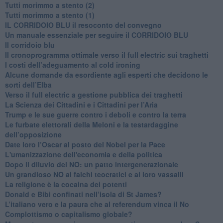
Tutti morimmo a stento (2)
​Tutti morimmo a stento (1)
IL CORRIDOIO BLU il resoconto del convegno
Un manuale essenziale per seguire il CORRIDOIO BLU
Il corridoio blu
​Il cronoprogramma ottimale verso il full electric sui traghetti
​I costi dell’adeguamento al cold ironing
Alcune domande da esordiente agli esperti che decidono le
sorti dell’Elba
Verso il full electric a gestione pubblica dei traghetti​
​La Scienza dei Cittadini e i Cittadini per l’Aria
Trump e le sue guerre contro i deboli e contro la terra
​Le furbate elettorali della Meloni e la testardaggine
dell’opposizione
​Date loro l’Oscar al posto del Nobel per la Pace
L'umanizzazione dell'economia e della politica
​Dopo il diluvio dei NO: un patto intergenerazionale
​Un grandioso NO ai falchi teocratici e ai loro vassalli
La religione è la cocaina dei potenti
Donald e Bibi confinati nell’isola di St James?
L’italiano vero e la paura che al referendum vinca il No
​Complottismo o capitalismo globale?