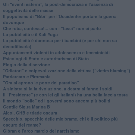
​Gli “eventi esterni”, la post-democrazia e l’assenza di
soggettività delle masse
​Il populismo di “Bibi” per l’Occidente: portare la guerra
dovunque
​Che roba, contessa!... con i “fasci” non ci parlo
La pubblicità e il Kali Yuga
​La pubblicità è dannosa per i bambini (e per chi non sa
decodificarla)
​Appuntamenti violenti in adolescenza e femminicidi
​Psicologi di Stato e autoritarismo di Stato
Elogio della diserzione
“Odiatori” e colpevolizzazione della vittima (“victim blaming”)
​Patriarcato e Piromania
"Ora si aprono le porte del paradiso"
​A sinistra si fa la rivoluzione, a destra si fanno i soldi
​Il “Presidente” (e con lei gli italiani) ha una bella faccia tosta
​Il mondo “bolle” ed i governi sono ancora più bolliti
​Gentile Sig.ra Marina B
​Alcol, GHB e triade oscura
​Specchio, specchio delle mie brame, chi è il politico più
oscuro del reame?
​Gibran e l’arco marcio del narcisismo