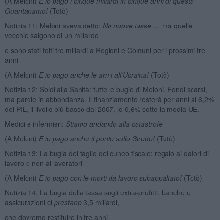
(A Meloni)
E io pago i cinque miliardi in cinque anni di questa
Guantanamo!
(Totò)
Notizia 11: Meloni aveva detto:
No nuove tasse …
ma quelle
vecchie salgono di un miliardo
e sono stati tolti tre miliardi a Regioni e Comuni per i prossimi tre
anni
(A Meloni)
E io pago anche le armi all’Ucraina!
(Totò)
Notizia 12: Soldi alla Sanità: tutte le bugie di Meloni. Fondi scarsi,
ma parole in abbondanza. Il finanziamento resterà per anni al 6,2%
del PIL, il livello più basso dal 2007, lo 0,6% sotto la media UE.
Medici e infermieri:
Stiamo andando alla catastrofe
(A Meloni)
E io pago anche il ponte sullo Stretto!
(Totò)
Notizia 13: La bugia del taglio del cuneo fiscale: regalo ai datori di
lavoro e non ai lavoratori
(A Meloni)
E io pago con le morti da lavoro subappaltato!
(Totò)
Notizia 14: La bugia della tassa sugli extra-profitti: banche e
assicurazioni ci
prestano
3,5 miliardi,
che dovremo restituire in tre anni