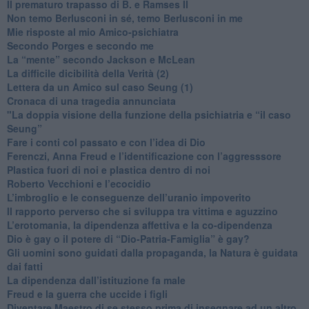
​Il prematuro trapasso di B. e Ramses II
​Non temo Berlusconi in sé, temo Berlusconi in me
​Mie risposte al mio Amico-psichiatra
​Secondo Porges e secondo me
​La “mente” secondo Jackson e McLean
La difficile dicibilità della Verità (2)
​Lettera da un Amico sul caso Seung (1)
​Cronaca di una tragedia annunciata
"​La doppia visione della funzione della psichiatria e “il caso
Seung”
​Fare i conti col passato e con l’idea di Dio
​Ferenczi, Anna Freud e l’identificazione con l’aggresssore
Plastica fuori di noi e plastica dentro di noi
​Roberto Vecchioni e l’ecocidio
​L’imbroglio e le conseguenze dell’uranio impoverito
​Il rapporto perverso che si sviluppa tra vittima e aguzzino
L’erotomania, la dipendenza affettiva e la co-dipendenza
​Dio è gay o il potere di “Dio-Patria-Famiglia” è gay?
​Gli uomini sono guidati dalla propaganda, la Natura è guidata
dai fatti
La dipendenza dall’istituzione fa male
​Freud e la guerra che uccide i figli
​Diventare Maestro di se stesso prima di insegnare ad un altro