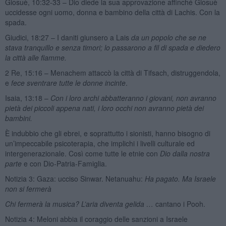
Giosuè, 10:32-33 – Dio diede la sua approvazione affinché Giosuè
uccidesse ogni uomo, donna e bambino della città di Lachis. Con la
spada.
Giudici, 18:27 – I daniti giunsero a Lais
da un popolo che se ne
stava tranquillo e senza timori; lo passarono a fil di spada e diedero
la città alle fiamme.
2 Re, 15:16 – Menachem attaccò la città di Tifsach, distruggendola,
e
fece sventrare tutte le donne incinte
.
Isaia, 13:18 –
Con i loro archi abbatteranno i giovani, non avranno
pietà dei piccoli appena nati, i loro occhi non avranno pietà dei
bambini.
È indubbio che gli ebrei, e soprattutto i sionisti, hanno bisogno di
un’impeccabile psicoterapia, che implichi i livelli culturale ed
intergenerazionale. Così come tutte le etnie con
Dio dalla nostra
parte
e con Dio-Patria-Famiglia.
Notizia 3: Gaza: ucciso Sinwar. Netanuahu:
Ha pagato.
Ma Israele
non si fermerà
Chi fermerà la musica? L’aria diventa gelida …
cantano i Pooh.
Notizia 4: Meloni abbia il coraggio delle sanzioni a Israele