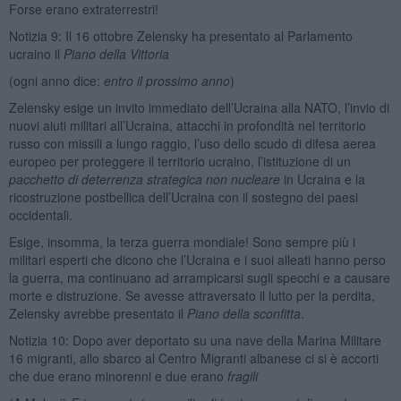
Forse erano extraterrestri!
Notizia 9: Il 16 ottobre Zelensky ha presentato al Parlamento
ucraino il
Piano della Vittoria
(ogni anno dice:
entro il prossimo anno
)
Zelensky esige un invito immediato dell’Ucraina alla NATO, l’invio di
nuovi aiuti militari all’Ucraina, attacchi in profondità nel territorio
russo con missili a lungo raggio, l’uso dello scudo di difesa aerea
europeo per proteggere il territorio ucraino, l’istituzione di un
pacchetto di deterrenza strategica non nucleare
in Ucraina e la
ricostruzione postbellica dell’Ucraina con il sostegno dei paesi
occidentali.
Esige, insomma, la terza guerra mondiale! Sono sempre più i
militari esperti che dicono che l’Ucraina e i suoi alleati hanno perso
la guerra, ma continuano ad arrampicarsi sugli specchi e a causare
morte e distruzione. Se avesse attraversato il lutto per la perdita,
Zelensky avrebbe presentato il
Piano della sconfitta
.
Notizia 10: Dopo aver deportato su una nave della Marina Militare
16 migranti, allo sbarco al Centro Migranti albanese ci si è accorti
che due erano minorenni e due erano
fragili