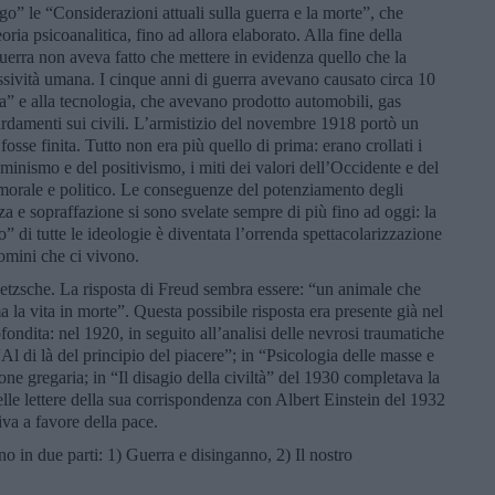
” le “Considerazioni attuali sulla guerra e la morte”, che
ria psicoanalitica, fino ad allora elaborato. Alla fine della
guerra non aveva fatto che mettere in evidenza quello che la
essività umana. I cinque anni di guerra avevano causato circa 10
za” e alla tecnologia, che avevano prodotto automobili, gas
rdamenti sui civili. L’armistizio del novembre 1918 portò un
fosse finita. Tutto non era più quello di prima: erano crollati i
uminismo e del positivismo, i miti dei valori dell’Occidente e del
 morale e politico. Le conseguenze del potenziamento degli
za e sopraffazione si sono svelate sempre di più fino ad oggi: la
di tutte le ideologie è diventata l’orrenda spettacolarizzazione
uomini che ci vivono.
zsche. La risposta di Freud sembra essere: “un animale che
la vita in morte”. Questa possibile risposta era presente già nel
ndita: nel 1920, in seguito all’analisi delle nevrosi traumatiche
“Al di là del principio del piacere”; in “Psicologia delle masse e
ione gregaria; in “Il disagio della civiltà” del 1930 completava la
elle lettere della sua corrispondenza con Albert Einstein del 1932
va a favore della pace.
 in due parti: 1) Guerra e disinganno, 2) Il nostro