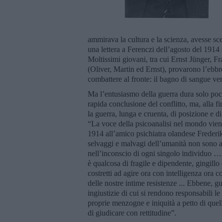
ammirava la cultura e la scienza, avesse scel
una lettera a Ferenczi dell’agosto del 1914 s
Moltissimi giovani, tra cui Ernst Jünger, Fr
(Oliver, Martin ed Ernst), provarono l’ebbr
combattere al fronte: il bagno di sangue ve
Ma l’entusiasmo della guerra dura solo po
rapida conclusione del conflitto, ma, alla f
la guerra, lunga e cruenta, di posizione e d
“La voce della psicoanalisi nel mondo viene
1914 all’amico psichiatra olandese Frederi
selvaggi e malvagi dell’umanità non sono a
nell’inconscio di ogni singolo individuo … a
è qualcosa di fragile e dipendente, gingillo
costretti ad agire ora con intelligenza ora c
delle nostre intime resistenze ... Ebbene, g
ingiustizie di cui si rendono responsabili le
proprie menzogne e iniquità a petto di quell
di giudicare con rettitudine”.