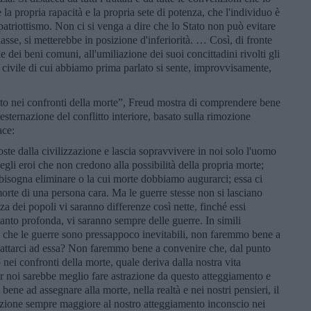
 la propria rapacità e la propria sete di potenza, che l'individuo è
patriottismo. Non ci si venga a dire che lo Stato non può evitare
iasse, si metterebbe in posizione d'inferiorità. … Così, di fronte
ne dei beni comuni, all'umiliazione dei suoi concittadini rivolti gli
rso civile di cui abbiamo prima parlato si sente, improvvisamente,
nto nei confronti della morte”, Freud mostra di comprendere bene
n’esternazione del conflitto interiore, basato sulla rimozione
ace:
poste dalla civilizzazione e lascia sopravvivere in noi solo l'uomo
gli eroi che non credono alla possibilità della propria morte;
e bisogna eliminare o la cui morte dobbiamo augurarci; essa ci
morte di una persona cara. Ma le guerre stesse non si lasciano
za dei popoli vi saranno differenze così nette, finché essi
nto profonda, vi saranno sempre delle guerre. In simili
 che le guerre sono pressappoco inevitabili, non faremmo bene a
adattarci ad essa? Non faremmo bene a convenire che, dal punto
 nei confronti della morte, quale deriva dalla nostra vita
 per noi sarebbe meglio fare astrazione da questo atteggiamento e
ene ad assegnare alla morte, nella realtà e nei nostri pensieri, il
enzione sempre maggiore al nostro atteggiamento inconscio nei