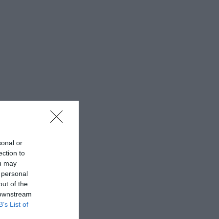
sonal or
ection to
ou may
 personal
out of the
 downstream
B’s List of