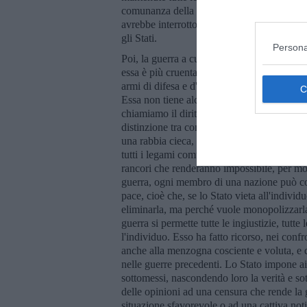
comunanza della civiltà. … Una simile guerr
avrebbe interrotto l'evoluzione dei rapporti
gli Stati.
Persona
Poi, la guerra a cui non volevamo credere è
essa è più cruenta e più distruttiva di tutte 
armi di difesa e d'attacco, ma è altrettanto,
Essa non tiene alcun conto delle limitazioni
chiamiamo il diritto delle genti, non ricono
distinzione tra combattenti e popolazione c
una rabbia cieca, come se dopo di essa non
tutti i legami comunitari che ancora uniscono
rancori che renderanno impossibile, per mol
guerra, ogni membro di una nazione può con
pace, cioè che, se lo Stato vieta all'individ
eliminarla, ma perché vuole monopolizzarla
guerra si permette tutte le ingiustizie, tutte
l'individuo. Esso ha fatto ricorso, nei conf
anche alla menzogna cosciente e voluta, e qu
nelle guerre precedenti. Lo Stato impone ai 
sottomessi, nascondendo loro la verità e sot
delle opinioni ad una censura che rende la g
situazione sfavorevole o ad una cattiva notizi