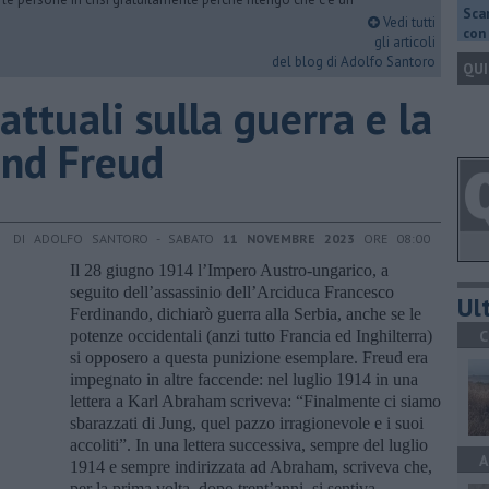
Scar
Vedi tutti
con 
gli articoli
del blog di Adolfo Santoro
QUI
attuali sulla guerra e la
und Freud
DI ADOLFO SANTORO - SABATO
11 NOVEMBRE 2023
ORE 08:00
Il 28 giugno 1914 l’Impero Austro-ungarico, a
seguito dell’assassinio dell’Arciduca Francesco
Ult
Ferdinando, dichiarò guerra alla Serbia, anche se le
potenze occidentali (anzi tutto Francia ed Inghilterra)
C
si opposero a questa punizione esemplare. Freud era
impegnato in altre faccende: nel luglio 1914 in una
lettera a Karl Abraham scriveva: “Finalmente ci siamo
sbarazzati di Jung, quel pazzo irragionevole e i suoi
accoliti”. In una lettera successiva, sempre del luglio
A
1914 e sempre indirizzata ad Abraham, scriveva che,
per la prima volta, dopo trent’anni, si sentiva