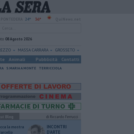
24°
36°
PONTEDERA
QuiNews.net
ato
08 Agosto 2026
REZZO
MASSA CARRARA
GROSSETO
ste
Animali
Pubblicità
Contatti
RA
S.MARIA A MONTE
TERRICCIOLA
ui Blog
di Riccardo Ferrucci
INCONTRI
ucca la mostra
D'ARTE
Marcello