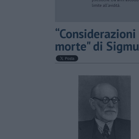
limite all’avidità.
​“Considerazioni 
morte" di Sigm