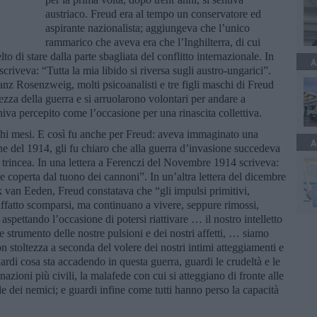
austriaco. Freud era al tempo un conservatore ed
aspirante nazionalista; aggiungeva che l’unico
rammarico che aveva era che l’Inghilterra, di cui
to di stare dalla parte sbagliata del conflitto internazionale. In
A
criveva: “Tutta la mia libido si riversa sugli austro-ungarici”.
anz Rosenzweig, molti psicoanalisti e tre figli maschi di Freud
ezza della guerra e si arruolarono volontari per andare a
niva percepito come l’occasione per una rinascita collettiva.
chi mesi. E così fu anche per Freud: aveva immaginato una
A
ine del 1914, gli fu chiaro che alla guerra d’invasione succedeva
i trincea. In una lettera a Ferenczi del Novembre 1914 scriveva:
 coperta dal tuono dei cannoni”. In un’altra lettera del dicembre
k van Eeden, Freud constatava che “gli impulsi primitivi,
ffatto scomparsi, ma continuano a vivere, seppure rimossi,
spettando l’occasione di potersi riattivare … il nostro intelletto
 e strumento delle nostre pulsioni e dei nostri affetti, … siamo
on stoltezza a seconda del volere dei nostri intimi atteggiamenti e
uardi cosa sta accadendo in questa guerra, guardi le crudeltà e le
 nazioni più civili, la malafede con cui si atteggiano di fronte alle
e dei nemici; e guardi infine come tutti hanno perso la capacità