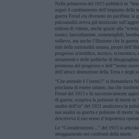
Nella primavera del 1915 pubblicò in “Imago
segnò il cambiamento dell’impianto della teo
guerra Freud era divenuto un pacifista: la 
psicoanalisi aveva già teorizzato sull’aggr
milioni di vittime, anche grazie alla “scien
tossici, lanciafiamme, sommergibili, bomba
sollievo, ma anche l’illusione che la guerra 
miti della razionalità umana, propri dell’ill
progresso scientifico, tecnico, economico,
armamenti e delle politiche di disuguaglian
promessa del progresso e dell’”uomo nuovo” 
dell’atroce distruzione della Terra e degli 
“Che animale è l’uomo?” si domandava Niet
proclama di essere umano, ma che trasforma 
Freud del 1915 e fu successivamente approfo
di guerra, scopriva la pulsione di morte in 
analisi dell’io” del 1921 analizzava la puls
sua analisi su guerra e pulsione di morte; n
descriveva il suo senso d’impotenza operati
Le “Considerazioni…” del 1915 si articolano
atteggiamento nei confronti della morte.