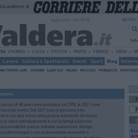
alla audience di
o
Aggiornato alle 19:48
METEO:
Sab
ISA
LIVORNO
LUCCA
PISTOIA
PRATO
FIRENZE
SIENA
A
Lavoro
Cultura e Spettacolo
Eventi
Sport
Blog
Intervi
ANA TERME-LARI
CHIANNI
LAJATICO
PALAIA
PECCIOLI
PONSACCO
PONTEDE
antoro
o per più di 40 anni come psichiatra; dal 1991 al 2017 sono
di secondo livello. Dal 2017 sono in pensione e ho
e in crisi alla ricerca della propria autenticità. Ho tenuto
Q
o in carico individualmente e con la famiglia persone
icosomatiche (cancro, malattie autoimmuni, allergie,
A L
iosa, fibromialgia) o con problematiche nevrotiche o
di 
 le persone in crisi gratuitamente perché ritengo che c’è un