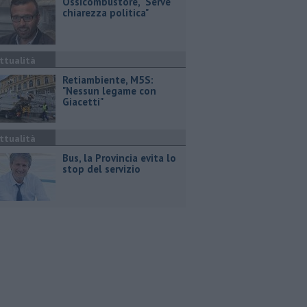
Ossicombustore, "Serve
chiarezza politica"
ttualità
Retiambiente, M5S:
"Nessun legame con
Giacetti"
ttualità
Bus, la Provincia evita lo
stop del servizio