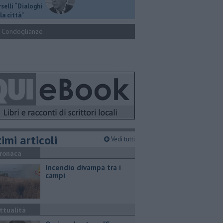
selli “Dialoghi
la città"
Condoglianze
imi articoli
Vedi tutti
ronaca
Incendio divampa tra i
campi
ttualità