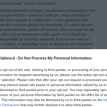
lla prima parte “Guerra e disinganno”:
, insufficientemente informati, non abbastanza distaccati per dare
o già verificati o stanno per verificarsi, senza possibilità di
 non siamo in grado di comprendere l’esatto significato delle
conto del valore dei giudizi che formuliamo. Ci sembra che mai
io tanto prezioso, comune all’umanità, abbia provocato un tale
 abbia così profondamente svilito quanto vi era di più alto.
mparzialità; gli scienziati, esasperati, le forniscono armi per
re il nemico. L’antropologo cerca di dimostrare che l'avversario
ta; lo psichiatra scopre nello stesso perturbamenti psichici ed
con troppa intensità gli effetti di quanto di male vi è nel nostro
abilire un confronto con altre epoche che non abbiamo vissute e la
ldera.it -
Do Not Process My Personal Information
ori che si possono considerare come la causa della miseria
o i quali è difficile combattere, ve ne sono due che io mi
to opt-out of the sale, sharing to third parties, or processing of your per
are qui: il disinganno provocato dalla guerra ed il nuovo
formation for targeted advertising by us, please use the below opt-out s
re, questa c’impone nei confronti della morte… Ma, si pensava, i
r selection. Please note that after your opt-out request is processed y
iciente sentimento di quanto li unisce ed abbastanza tolleranza
eing interest-based ads based on personal information utilized by us or
me si faceva ancora nell’antichità classica, lo straniero con il
disclosed to third parties prior to your opt-out. You may separately opt-
ava avere tutti i riguardi per la popolazione civile, per le
losure of your personal information by third parties on the IAB’s list of
 che, una volta raggiunta l'età adulta, dovranno divenire gli
. This information may also be disclosed by us to third parties on the
IA
i del campo nemico. Aggiungiamo ancora che dovevano essere
Participants
that may further disclose it to other third parties.
 internazionali nelle quali, in tempo di pace, si era espressa la