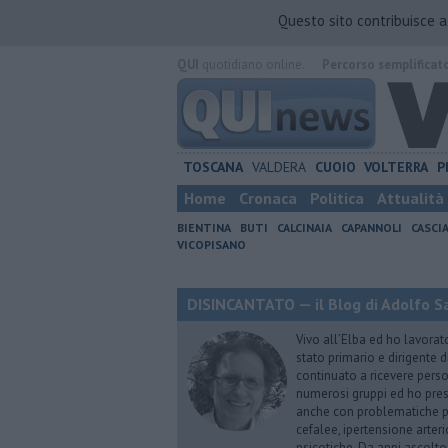
Questo sito contribuisce 
QUI
quotidiano online.
Percorso semplificat
TOSCANA
VALDERA
CUOIO
VOLTERRA
P
Home
Cronaca
Politica
Attualità
BIENTINA
BUTI
CALCINAIA
CAPANNOLI
CASCI
VICOPISANO
DISINCANTATO — il Blog di Adolfo S
Vivo all’Elba ed ho lavorat
stato primario e dirigente 
continuato a ricevere person
numerosi gruppi ed ho pres
anche con problematiche ps
cefalee, ipertensione arter
psicotiche. Da anni ascolto