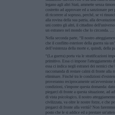
legano agli altri Stati, ammette senza timore
costretto ad approvare ed a sanzionare per 
di ricorrere al sopruso, perché, se vi rinunc
alla rovina della sua patria, alla devastazio
uni contro gli altri, il cittadino dell'unive
un estraneo nel mondo che lo circonda. …
Nella seconda parte, “Il nostro atteggiame
che il conflitto esteriore della guerra sia u
dell’esistenza della morte e, quindi, della p
“(La guerra) porta via le stratificazioni im
primitivo. Essa ci impone l'atteggiamento de
essa ci indica negli estranei dei nemici ch
raccomanda di restare calmi di fronte alla 
eliminare. Finché tra le condizioni d'esisten
proveranno reciprocamente un'avversione ta
condizioni, s'impone questa domanda: dato
piegarci di fronte a questa situazione, ad 
di vista psicologico, il nostro atteggiamento
civilizzata, va oltre le nostre forze, e che
piegarci di fronte alla verità? Non faremmo b
posto che le si addice ed a prestare un'att