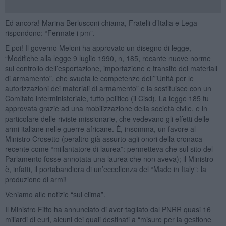
Ed ancora! Marina Berlusconi chiama, Fratelli d’Italia e Lega
rispondono: “Fermate i pm”.
E poi! Il governo Meloni ha approvato un disegno di legge,
“Modifiche alla legge 9 luglio 1990, n, 185, recante nuove norme
sul controllo dell’esportazione, importazione e transito dei materiali
di armamento”, che svuota le competenze dell’”Unità per le
autorizzazioni dei materiali di armamento” e la sostituisce con un
Comitato interministeriale, tutto politico (il Cisd). La legge 185 fu
approvata grazie ad una mobilizzazione della società civile, e in
particolare delle riviste missionarie, che vedevano gli effetti delle
armi italiane nelle guerre africane. È, insomma, un favore al
Ministro Crosetto (peraltro già assurto agli onori della cronaca
recente come “millantatore di laurea”: permetteva che sul sito del
Parlamento fosse annotata una laurea che non aveva); il Ministro
è, infatti, il portabandiera di un’eccellenza del “Made in Italy”: la
produzione di armi!
Veniamo alle notizie “sul clima”.
Il Ministro Fitto ha annunciato di aver tagliato dal PNRR quasi 16
miliardi di euri, alcuni dei quali destinati a “misure per la gestione