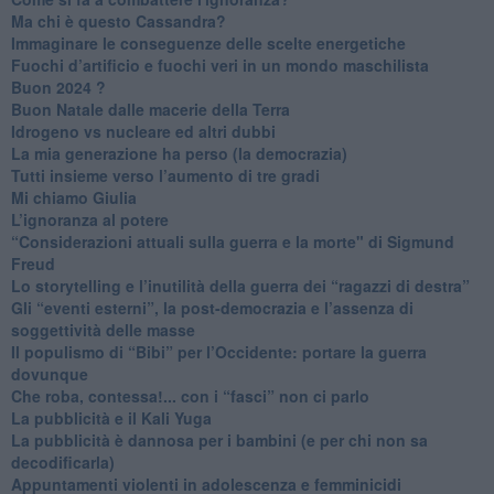
Ma chi è questo Cassandra?
Immaginare le conseguenze delle scelte energetiche
​Fuochi d’artificio e fuochi veri in un mondo maschilista
Buon 2024 ?
​Buon Natale dalle macerie della Terra
​Idrogeno vs nucleare ed altri dubbi
​La mia generazione ha perso (la democrazia)
​Tutti insieme verso l’aumento di tre gradi
Mi chiamo Giulia
L’ignoranza al potere
​“Considerazioni attuali sulla guerra e la morte" di Sigmund
Freud
​Lo storytelling e l’inutilità della guerra dei “ragazzi di destra”
​Gli “eventi esterni”, la post-democrazia e l’assenza di
soggettività delle masse
​Il populismo di “Bibi” per l’Occidente: portare la guerra
dovunque
​Che roba, contessa!... con i “fasci” non ci parlo
La pubblicità e il Kali Yuga
​La pubblicità è dannosa per i bambini (e per chi non sa
decodificarla)
​Appuntamenti violenti in adolescenza e femminicidi