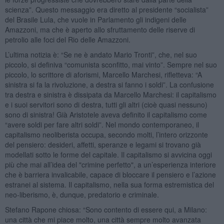
scienza”. Questo messaggio era diretto al presidente “socialista”
del Brasile Lula, che vuole in Parlamento gli indigeni delle
Amazzoni, ma che è aperto allo sfruttamento delle riserve di
petrolio alle foci del Rio delle Amazzoni.
L’ultima notizia è: “Se ne è andato Mario Tronti”, che, nel suo
piccolo, si definiva “comunista sconfitto, mai vinto”. Sempre nel suo
piccolo, lo scrittore di aforismi, Marcello Marchesi, rifletteva: “A
sinistra si fa la rivoluzione, a destra si fanno i soldi”. La confusione
tra destra e sinistra è dissipata da Marcello Marchesi: il capitalismo
e i suoi servitori sono di destra, tutti gli altri (cioè quasi nessuno)
sono di sinistra! Già Aristotele aveva definito il capitalismo come
“avere soldi per fare altri soldi”. Nel mondo contemporaneo, il
capitalismo neoliberista occupa, secondo molti, l’intero orizzonte
del pensiero: desideri, affetti, speranze e legami si trovano già
modellati sotto le forme del capitale. Il capitalismo si avvicina oggi
più che mai all’idea del "crimine perfetto", a un’esperienza interiore
che è barriera invalicabile, capace di bloccare il pensiero e l’azione
estranei al sistema. Il capitalismo, nella sua forma estremistica del
neo-liberismo, è, dunque, predatorio e criminale.
Stefano Rapone chiosa: “Sono contento di essere qui, a Milano:
una città che mi piace molto, una città sempre molto avanzata