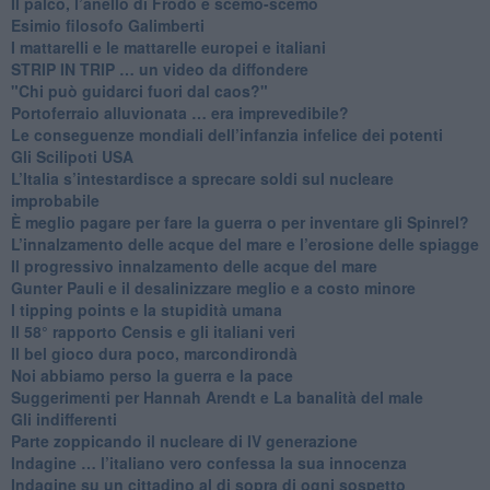
​Il palco, l’anello di Frodo e scemo-scemo
Esimio filosofo Galimberti
​I mattarelli e le mattarelle europei e italiani
​STRIP IN TRIP … un video da diffondere
"Chi può guidarci fuori dal caos?"
​Portoferraio alluvionata … era imprevedibile?
Le conseguenze mondiali dell’infanzia infelice dei potenti
​Gli Scilipoti USA
L’Italia s’intestardisce a sprecare soldi sul nucleare
improbabile
È meglio pagare per fare la guerra o per inventare gli Spinrel?
​L’innalzamento delle acque del mare e l’erosione delle spiagge
​Il progressivo innalzamento delle acque del mare
​Gunter Pauli e il desalinizzare meglio e a costo minore
I tipping points e la stupidità umana
​Il 58° rapporto Censis e gli italiani veri
​Il bel gioco dura poco, marcondirondà
Noi abbiamo perso la guerra e la pace
Suggerimenti per Hannah Arendt e La banalità del male
​Gli indifferenti
Parte zoppicando il nucleare di IV generazione
​Indagine … l’italiano vero confessa la sua innocenza
Indagine su un cittadino al di sopra di ogni sospetto