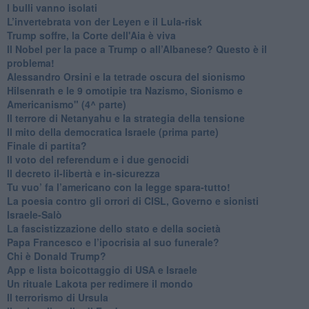
​I bulli vanno isolati
L’invertebrata von der Leyen e il Lula-risk
Trump soffre, la Corte dell'Aia è viva
​Il Nobel per la pace a Trump o all’Albanese? Questo è il
problema!
​Alessandro Orsini e la tetrade oscura del sionismo
​Hilsenrath e le 9 omotipie tra Nazismo, Sionismo e
Americanismo" (4^ parte)
​Il terrore di Netanyahu e la strategia della tensione
Il mito della democratica Israele (prima parte)
​Finale di partita?
​Il voto del referendum e i due genocidi
Il decreto il-libertà e in-sicurezza
Tu vuo’ fa l’americano con la legge spara-tutto!
La poesia contro gli orrori di CISL, Governo e sionisti
Israele-Salò
​La fascistizzazione dello stato e della società
Papa Francesco e l’ipocrisia al suo funerale?
​Chi è Donald Trump?
App e lista boicottaggio di USA e Israele
​Un rituale Lakota per redimere il mondo
Il terrorismo di Ursula