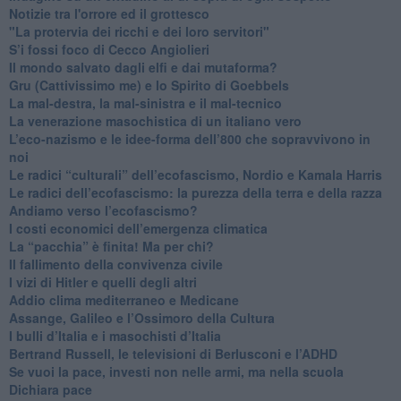
Notizie tra l'orrore ed il grottesco
"La protervia dei ricchi e dei loro servitori"
S’i fossi foco di Cecco Angiolieri
​Il mondo salvato dagli elfi e dai mutaforma?
Gru (Cattivissimo me) e lo Spirito di Goebbels
​La mal-destra, la mal-sinistra e il mal-tecnico
​La venerazione masochistica di un italiano vero
​L’eco-nazismo e le idee-forma dell’800 che sopravvivono in
noi
​Le radici “culturali” dell’ecofascismo, Nordio e Kamala Harris
Le radici dell’ecofascismo: la purezza della terra e della razza
Andiamo verso l’ecofascismo?
I costi economici dell’emergenza climatica
​La “pacchia” è finita! Ma per chi?
​Il fallimento della convivenza civile
​I vizi di Hitler e quelli degli altri
Addio clima mediterraneo e Medicane
​Assange, Galileo e l’Ossimoro della Cultura
​I bulli d’Italia e i masochisti d’Italia
​Bertrand Russell, le televisioni di Berlusconi e l’ADHD
​Se vuoi la pace, investi non nelle armi, ma nella scuola
​Dichiara pace