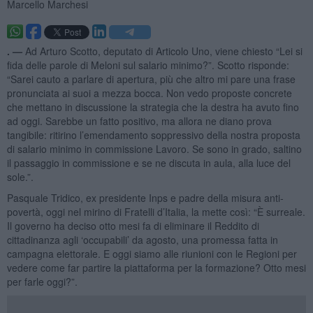
Marcello Marchesi
. —
Ad Arturo Scotto, deputato di Articolo Uno, viene chiesto “Lei si
fida delle parole di Meloni sul salario minimo?”. Scotto risponde:
“Sarei cauto a parlare di apertura, più che altro mi pare una frase
pronunciata ai suoi a mezza bocca. Non vedo proposte concrete
che mettano in discussione la strategia che la destra ha avuto fino
ad oggi. Sarebbe un fatto positivo, ma allora ne diano prova
tangibile: ritirino l’emendamento soppressivo della nostra proposta
di salario minimo in commissione Lavoro. Se sono in grado, saltino
il passaggio in commissione e se ne discuta in aula, alla luce del
sole.”.
Pasquale Tridico, ex presidente Inps e padre della misura anti-
povertà, oggi nel mirino di Fratelli d’Italia, la mette così: “È surreale.
Il governo ha deciso otto mesi fa di eliminare il Reddito di
cittadinanza agli ‘occupabili’ da agosto, una promessa fatta in
campagna elettorale. E oggi siamo alle riunioni con le Regioni per
vedere come far partire la piattaforma per la formazione? Otto mesi
per farle oggi?”.