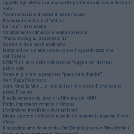
​Appello agli elettori ad una scelta profonda del voto e del non
voto
"Come sfasciare il paese in sette mosse"
​Ma questi ci sono o ci fanno?
​Le “tua” libera scelta
Cambiamento climatico e realtà sostenibili
“Pace, ecologia, responsabilità”
​Corruttibilità e machiavellismo
Istruzioni per un’arte corale contro l’oggettivizzazione
dell’Essere
​L’MMPI e il mito della valutazione “oggettiva” dei test
psicologici
Come migliorare la proposta “pace terra dignità”
Caro Papa Francesco
​Jorit, Ornella Muti… e i politici (e i loro elettori) che hanno
perso l’”anima”
​Il sollevamento dei mari e la Riforma dell’ONU
Putin, imperatore romano d’Oriente
​L’ottimismo irrealistico dei narcisisti
​Dietro il potere e dietro la miseria c’è sempre la mamma dietro-
dietro
Il negazionismo da vecchio (Old Denial) a nuovo (New Denial)
Come si fa a combattere l'ignoranza?