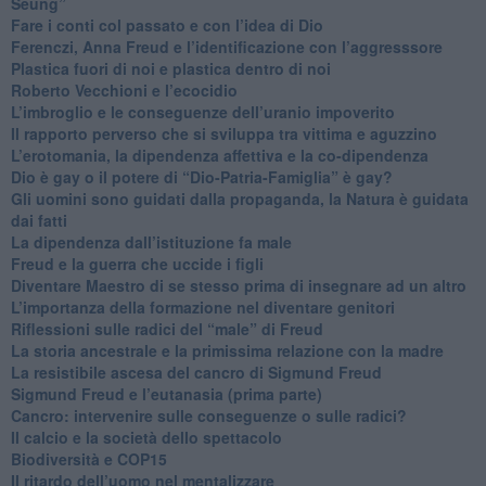
Seung”
​Fare i conti col passato e con l’idea di Dio
​Ferenczi, Anna Freud e l’identificazione con l’aggresssore
Plastica fuori di noi e plastica dentro di noi
​Roberto Vecchioni e l’ecocidio
​L’imbroglio e le conseguenze dell’uranio impoverito
​Il rapporto perverso che si sviluppa tra vittima e aguzzino
L’erotomania, la dipendenza affettiva e la co-dipendenza
​Dio è gay o il potere di “Dio-Patria-Famiglia” è gay?
​Gli uomini sono guidati dalla propaganda, la Natura è guidata
dai fatti
La dipendenza dall’istituzione fa male
​Freud e la guerra che uccide i figli
​Diventare Maestro di se stesso prima di insegnare ad un altro
L’importanza della formazione nel diventare genitori
Riflessioni sulle radici del “male” di Freud
​La storia ancestrale e la primissima relazione con la madre
​La resistibile ascesa del cancro di Sigmund Freud
Sigmund Freud e l’eutanasia (prima parte)
Cancro: intervenire sulle conseguenze o sulle radici?
​Il calcio e la società dello spettacolo
Biodiversità e COP15
​Il ritardo dell’uomo nel mentalizzare