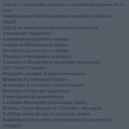
​Cop 27, i nove confini planetari e una bambina ghanese di 10
anni
​I pacifisti sono liberi dal guardare i mondiali di calcio in
Qatar?
​Cop 27, la sceneggiata sponsorizzata Coca-Cola
​Liberarsi dei “biechi blu”
Il riscaldamento globale è adesso
​Erasmo da Rotterdam e la guerra
​Aforismi su guerra, pace e bomba
Cingolani o del disastro ecologico
​Il metano ci dà una mano nel suicidio del pianeta
​Dio? Patria? Famiglia?
Portogallo, esempio di politica energetica
​Elisabetta II e l’assenza di futuro
Al risveglio di un incubo, un altro incubo!
​Piombino e la fine dell’emergenza
​Il vero rischio del gassificatore
​Il violento Dostoevskij e il pacifista Tolstòj
​Buddha, Franco Basaglia e l’”ecocidio” dei negazi
​È difficile vivere da sani in un mondo malato
Solastalgia e lotta contro le prepotenze dei governi anti-
ecologici