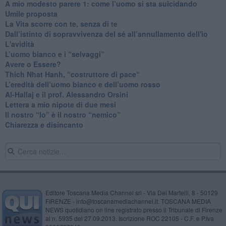
​A mio modesto parere 1: come l’uomo si sta suicidando
​Umile proposta
​La Vita scorre con te, senza di te
​Dall’istinto di sopravvivenza del sé all’annullamento dell'io
L'avidità
​L’uomo bianco e i “selvaggi”
​Avere o Essere?
​Thich Nhat Hanh, “costruttore di pace“
​L’eredità dell’uomo bianco e dell’uomo rosso
Al-Hallaj e il prof. Alessandro Orsini
​Lettera a mio nipote di due mesi
​Il nostro “Io” è il nostro “nemico”
​Chiarezza e disincanto
Editore Toscana Media Channel srl - Via Dei Martelli, 8 - 50129
FIRENZE - info@toscanamediachannel.it. TOSCANA MEDIA
NEWS quotidiano on line registrato presso il Tribunale di Firenze
al n. 5935 del 27.09.2013. Iscrizione ROC 22105 - C.F. e P.Iva