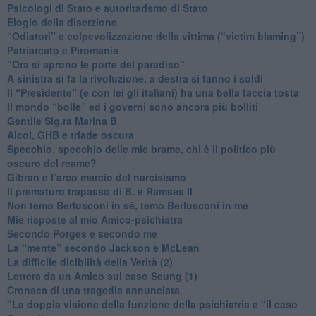
​Psicologi di Stato e autoritarismo di Stato
Elogio della diserzione
“Odiatori” e colpevolizzazione della vittima (“victim blaming”)
​Patriarcato e Piromania
"Ora si aprono le porte del paradiso"
​A sinistra si fa la rivoluzione, a destra si fanno i soldi
​Il “Presidente” (e con lei gli italiani) ha una bella faccia tosta
​Il mondo “bolle” ed i governi sono ancora più bolliti
​Gentile Sig.ra Marina B
​Alcol, GHB e triade oscura
​Specchio, specchio delle mie brame, chi è il politico più
oscuro del reame?
​Gibran e l’arco marcio del narcisismo
​Il prematuro trapasso di B. e Ramses II
​Non temo Berlusconi in sé, temo Berlusconi in me
​Mie risposte al mio Amico-psichiatra
​Secondo Porges e secondo me
​La “mente” secondo Jackson e McLean
La difficile dicibilità della Verità (2)
​Lettera da un Amico sul caso Seung (1)
​Cronaca di una tragedia annunciata
"​La doppia visione della funzione della psichiatria e “il caso