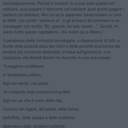
tecnologicamente. Perché è contact: là si può tutto quanto col
cellulare, puoi pagare il ristorante col cellulare, puoi anche pagare i
barboni col cellulare. Non so se lo sapevate: basta inviare un sms
al 4888, con scritto “barbone sì”, e gli arrivano 20 centesimi e un
messaggio con scritto “Eh, guarda, ho solo questi…”. Quindi, mi
piace molto questo capitalismo, che avete qui a Milano.”.
Il paradosso della ricchezza tecnologica, a disposizione di tutti, a
fronte della povertà etica dei ricchi e della povertà economica dei
sempre più numerosi diseredati, si basa sull’ignoranza, una
situazione che Bertolt Brecht ha descritto in una sua poesia:
“Il peggiore analfabeta
è l’analfabeta politico.
Egli non sente, non parla,
né s’importa degli avvenimenti politici.
Egli non sa che il costo della vita,
il prezzo dei fagioli, del pesce, della farina,
dell’affitto, delle scarpe e delle medicine
dipendono dalle decisioni politiche.