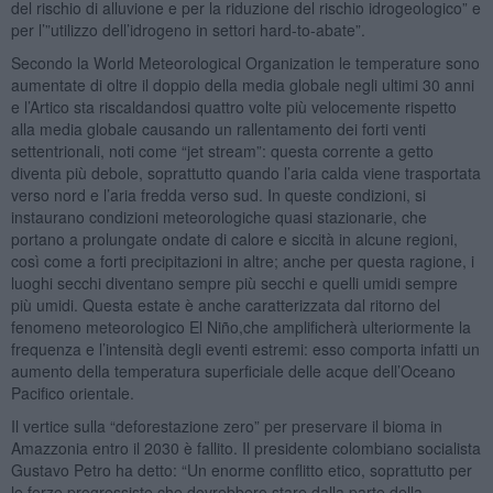
del rischio di alluvione e per la riduzione del rischio idrogeologico” e
per l’”utilizzo dell’idrogeno in settori hard-to-abate”.
Secondo la World Meteorological Organization le temperature sono
aumentate di oltre il doppio della media globale negli ultimi 30 anni
e l’Artico sta riscaldandosi quattro volte più velocemente rispetto
alla media globale causando un rallentamento dei forti venti
settentrionali, noti come “jet stream”: questa corrente a getto
diventa più debole, soprattutto quando l’aria calda viene trasportata
verso nord e l’aria fredda verso sud. In queste condizioni, si
instaurano condizioni meteorologiche quasi stazionarie, che
portano a prolungate ondate di calore e siccità in alcune regioni,
così come a forti precipitazioni in altre; anche per questa ragione, i
luoghi secchi diventano sempre più secchi e quelli umidi sempre
più umidi. Questa estate è anche caratterizzata dal ritorno del
fenomeno meteorologico El Niño,che amplificherà ulteriormente la
frequenza e l’intensità degli eventi estremi: esso comporta infatti un
aumento della temperatura superficiale delle acque dell’Oceano
Pacifico orientale.
Il vertice sulla “deforestazione zero” per preservare il bioma in
Amazzonia entro il 2030 è fallito. Il presidente colombiano socialista
Gustavo Petro ha detto: “Un enorme conflitto etico, soprattutto per
le forze progressiste che dovrebbero stare dalla parte della