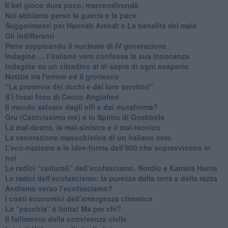
​Il bel gioco dura poco, marcondirondà
Noi abbiamo perso la guerra e la pace
Suggerimenti per Hannah Arendt e La banalità del male
​Gli indifferenti
Parte zoppicando il nucleare di IV generazione
​Indagine … l’italiano vero confessa la sua innocenza
Indagine su un cittadino al di sopra di ogni sospetto
Notizie tra l'orrore ed il grottesco
"La protervia dei ricchi e dei loro servitori"
S’i fossi foco di Cecco Angiolieri
​Il mondo salvato dagli elfi e dai mutaforma?
Gru (Cattivissimo me) e lo Spirito di Goebbels
​La mal-destra, la mal-sinistra e il mal-tecnico
​La venerazione masochistica di un italiano vero
​L’eco-nazismo e le idee-forma dell’800 che sopravvivono in
noi
​Le radici “culturali” dell’ecofascismo, Nordio e Kamala Harris
Le radici dell’ecofascismo: la purezza della terra e della razza
Andiamo verso l’ecofascismo?
I costi economici dell’emergenza climatica
​La “pacchia” è finita! Ma per chi?
​Il fallimento della convivenza civile