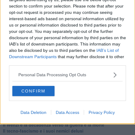
Esportazioni Usa: da democrazia a guerra civile
section to confirm your selection. Please note that after your
​I vestiti nuovi degli imperatori baltici
opt-out request is processed you may continue seeing
​Pupazzi!
interest-based ads based on personal information utilized by
​Il Wild West di Trump
us or personal information disclosed to third parties prior to
​La depressione infantile di Roger Waters e la propaganda di
your opt-out. You may separately opt-out of the further
guerra"
disclosure of your personal information by third parties on the
​La disinformazione climatica veicolata dai media
IAB’s list of downstream participants. This information may
Senza una Retta Visione l’Uomo è un automa
also be disclosed by us to third parties on the
IAB’s List of
​La propaganda bellica nostrana vs l’hasbarà dei sionisti
Downstream Participants
that may further disclose it to other
​La cleptocrazia e lo studio sociologico della propaganda di
third parties.
guerra
​Uccidere per gioco: il cacciatore e chi vuole armarsi
Personal Data Processing Opt Outs
​La Cop 30 di Belem giorno per giorno
La Cop 30, i crimini e i misfatti verso la vita sulla terra
Arrostire il pianeta: le grandi emissioni della carne e dei
CONFIRM
latticini
​Cop 30, uragani e riconversione delle spese militari
La responsabilità storica della morte sulla terra
PTSD e suicidi svelano l’intento suicidario della guerra e
Data Deletion
Data Access
Privacy Policy
dell’ignoranza
Il Wenzi e la decadenza verso la guerra e la morte
​Il tecno-fascismo e i suoi nemici delusi