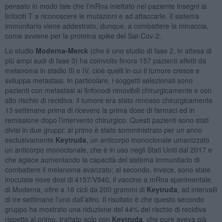
pensato in modo tale che l’mRna iniettato nel paziente insegni ai
linfociti T a riconoscere le mutazioni e ad attaccarle. Il sistema
immunitario viene addestrato, dunque, a combattere la minaccia,
come avviene per la proteina spike del Sar-Cov-2.
Lo studio
Moderna-Merck
(che è uno studio di fase 2, in attesa di
più ampi sudi di fase 3) ha coinvolto finora 157 pazienti affetti da
melanoma in stadio III e IV, cioè quelli in cui il tumore cresce e
sviluppa metastasi. In particolare, i soggetti selezionati sono
pazienti con metastasi ai linfonodi rimovibili chirurgicamente e con
alto rischio di recidiva: il tumore era stato rimosso chirurgicamente
13 settimane prima di ricevere la prima dose di farmaci ed in
remissione dopo l’intervento chirurgico. Questi pazienti sono stati
divisi in due gruppi: al primo è stato somministrato per un anno
esclusivamente
Keytruda
, un anticorpo monoclonale umanizzato
un anticorpo monoclonale, che è in uso negli Stati Uniti dal 2017 e
che agisce aumentando la capacità del sistema immunitario di
combattere il melanoma avanzato; al secondo, invece, sono state
inoculate nove dosi di 4157/V940, il vaccino a mRna sperimentale
di Moderna, oltre a 18 cicli da 200 grammi di
Keytruda
, ad intervalli
di tre settimane l’uno dall’altro. Il risultato è che questo secondo
gruppo ha mostrato una riduzione del 44% del rischio di recidiva
rispetto al primo, trattato solo con
Keytruda
, che pure aveva già