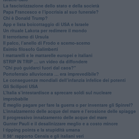
​La fascistizzazione dello stato e della società
Papa Francesco e l’ipocrisia al suo funerale?
​Chi è Donald Trump?
App e lista boicottaggio di USA e Israele
​Un rituale Lakota per redimere il mondo
Il terrorismo di Ursula
​Il palco, l’anello di Frodo e scemo-scemo
Esimio filosofo Galimberti
​I mattarelli e le mattarelle europei e italiani
​STRIP IN TRIP … un video da diffondere
"Chi può guidarci fuori dal caos?"
​Portoferraio alluvionata … era imprevedibile?
Le conseguenze mondiali dell’infanzia infelice dei potenti
​Gli Scilipoti USA
L’Italia s’intestardisce a sprecare soldi sul nucleare
improbabile
È meglio pagare per fare la guerra o per inventare gli Spinrel?
​L’innalzamento delle acque del mare e l’erosione delle spiagge
​Il progressivo innalzamento delle acque del mare
​Gunter Pauli e il desalinizzare meglio e a costo minore
I tipping points e la stupidità umana
​Il 58° rapporto Censis e gli italiani veri