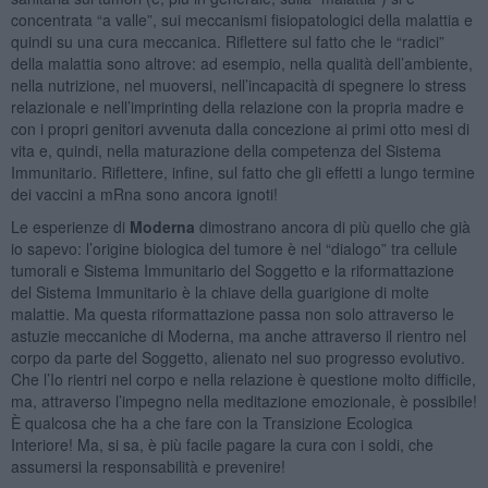
concentrata “a valle”, sui meccanismi fisiopatologici della malattia e
quindi su una cura meccanica. Riflettere sul fatto che le “radici”
della malattia sono altrove: ad esempio, nella qualità dell’ambiente,
nella nutrizione, nel muoversi, nell’incapacità di spegnere lo stress
relazionale e nell’imprinting della relazione con la propria madre e
con i propri genitori avvenuta dalla concezione ai primi otto mesi di
vita e, quindi, nella maturazione della competenza del Sistema
Immunitario. Riflettere, infine, sul fatto che gli effetti a lungo termine
dei vaccini a mRna sono ancora ignoti!
Le esperienze di
Moderna
dimostrano ancora di più quello che già
io sapevo: l’origine biologica del tumore è nel “dialogo” tra cellule
tumorali e Sistema Immunitario del Soggetto e la riformattazione
del Sistema Immunitario è la chiave della guarigione di molte
malattie. Ma questa riformattazione passa non solo attraverso le
astuzie meccaniche di Moderna, ma anche attraverso il rientro nel
corpo da parte del Soggetto, alienato nel suo progresso evolutivo.
Che l’Io rientri nel corpo e nella relazione è questione molto difficile,
ma, attraverso l’impegno nella meditazione emozionale, è possibile!
È qualcosa che ha a che fare con la Transizione Ecologica
Interiore! Ma, si sa, è più facile pagare la cura con i soldi, che
assumersi la responsabilità e prevenire!