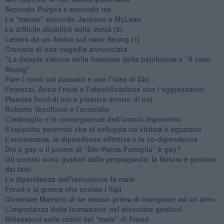
​Secondo Porges e secondo me
​La “mente” secondo Jackson e McLean
La difficile dicibilità della Verità (2)
​Lettera da un Amico sul caso Seung (1)
​Cronaca di una tragedia annunciata
"​La doppia visione della funzione della psichiatria e “il caso
Seung”
​Fare i conti col passato e con l’idea di Dio
​Ferenczi, Anna Freud e l’identificazione con l’aggresssore
Plastica fuori di noi e plastica dentro di noi
​Roberto Vecchioni e l’ecocidio
​L’imbroglio e le conseguenze dell’uranio impoverito
​Il rapporto perverso che si sviluppa tra vittima e aguzzino
L’erotomania, la dipendenza affettiva e la co-dipendenza
​Dio è gay o il potere di “Dio-Patria-Famiglia” è gay?
​Gli uomini sono guidati dalla propaganda, la Natura è guidata
dai fatti
La dipendenza dall’istituzione fa male
​Freud e la guerra che uccide i figli
​Diventare Maestro di se stesso prima di insegnare ad un altro
L’importanza della formazione nel diventare genitori
Riflessioni sulle radici del “male” di Freud