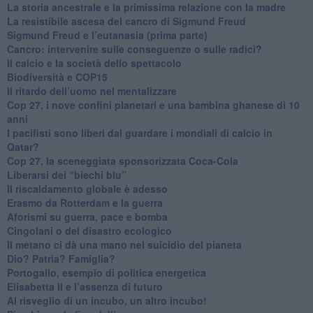
​La storia ancestrale e la primissima relazione con la madre
​La resistibile ascesa del cancro di Sigmund Freud
Sigmund Freud e l’eutanasia (prima parte)
Cancro: intervenire sulle conseguenze o sulle radici?
​Il calcio e la società dello spettacolo
Biodiversità e COP15
​Il ritardo dell’uomo nel mentalizzare
​Cop 27, i nove confini planetari e una bambina ghanese di 10
anni
​I pacifisti sono liberi dal guardare i mondiali di calcio in
Qatar?
​Cop 27, la sceneggiata sponsorizzata Coca-Cola
​Liberarsi dei “biechi blu”
Il riscaldamento globale è adesso
​Erasmo da Rotterdam e la guerra
​Aforismi su guerra, pace e bomba
Cingolani o del disastro ecologico
​Il metano ci dà una mano nel suicidio del pianeta
​Dio? Patria? Famiglia?
Portogallo, esempio di politica energetica
​Elisabetta II e l’assenza di futuro
Al risveglio di un incubo, un altro incubo!