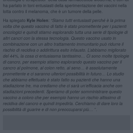
ha parlato in toni entusiasti della sperimentazione dei vaccini nella
lotta contro il melanoma, che è un tumore della pelle.
Ha spiegato
Kyle Holen
:
“Siamo tutti entusiasti perché è la prima
volta che questo vaccino di fatto è stato promettente per i pazienti
oncologici e quindi stiamo esplorando tutta una serie di tipologie di
altri cancri con la stessa tecnologia. Questo vaccino usato in
combinazione con un altro trattamento immunitario può ridurre il
rischio di recidiva o addirittura esito infausto. L’abbiamo migliorato
del 44%, la cosa ci entusiasma tantissimo…
Ci sono molte tipologie
di cancro, per esempio stiamo esplorando questo vaccino per il
cancro al polmone, al colon retto, al seno… è assolutamente
promettente e ci saranno ulteriori possibilità in futuro… Lo studio
che abbiamo effettuato è stato fatto su pazienti che hanno una
stadiazione tre, ma crediamo che ci sarà un’efficacia anche con
stadiazioni precedenti. Speriamo di poter somministrare questo
vaccino a coloro che per esempio hanno un rischio altissimo di
recidiva del cancro e quindi impedirla. Cerchiamo di dare loro la
possibilità di guarire e di non preoccuparsi più…
”.