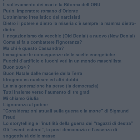
​Il sollevamento dei mari e la Riforma dell’ONU
Putin, imperatore romano d’Oriente
​L’ottimismo irrealistico dei narcisisti
​Dietro il potere e dietro la miseria c’è sempre la mamma dietro-
dietro
Il negazionismo da vecchio (Old Denial) a nuovo (New Denial)
Come si fa a combattere l'ignoranza?
Ma chi è questo Cassandra?
Immaginare le conseguenze delle scelte energetiche
​Fuochi d’artificio e fuochi veri in un mondo maschilista
Buon 2024 ?
​Buon Natale dalle macerie della Terra
​Idrogeno vs nucleare ed altri dubbi
​La mia generazione ha perso (la democrazia)
​Tutti insieme verso l’aumento di tre gradi
Mi chiamo Giulia
L’ignoranza al potere
​“Considerazioni attuali sulla guerra e la morte" di Sigmund
Freud
​Lo storytelling e l’inutilità della guerra dei “ragazzi di destra”
​Gli “eventi esterni”, la post-democrazia e l’assenza di
soggettività delle masse