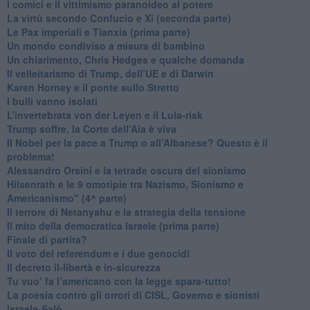
​I comici e il vittimismo paranoideo al potere
​La virtù secondo Confucio e Xi (seconda parte)
Le Pax imperiali e Tianxia (prima parte)
Un mondo condiviso a misura di bambino
​Un chiarimento, Chris Hedges e qualche domanda
Il velleitarismo di Trump, dell’UE e di Darwin
​Karen Horney e il ponte sullo Stretto
​I bulli vanno isolati
L’invertebrata von der Leyen e il Lula-risk
Trump soffre, la Corte dell'Aia è viva
​Il Nobel per la pace a Trump o all’Albanese? Questo è il
problema!
​Alessandro Orsini e la tetrade oscura del sionismo
​Hilsenrath e le 9 omotipie tra Nazismo, Sionismo e
Americanismo" (4^ parte)
​Il terrore di Netanyahu e la strategia della tensione
Il mito della democratica Israele (prima parte)
​Finale di partita?
​Il voto del referendum e i due genocidi
Il decreto il-libertà e in-sicurezza
Tu vuo’ fa l’americano con la legge spara-tutto!
La poesia contro gli orrori di CISL, Governo e sionisti
Israele-Salò