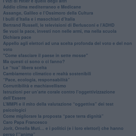
​I vizi di Hitler e quelli degli altri
Addio clima mediterraneo e Medicane
​Assange, Galileo e l’Ossimoro della Cultura
​I bulli d’Italia e i masochisti d’Italia
​Bertrand Russell, le televisioni di Berlusconi e l’ADHD
​Se vuoi la pace, investi non nelle armi, ma nella scuola
​Dichiara pace
​Appello agli elettori ad una scelta profonda del voto e del non
voto
"Come sfasciare il paese in sette mosse"
​Ma questi ci sono o ci fanno?
​Le “tua” libera scelta
Cambiamento climatico e realtà sostenibili
“Pace, ecologia, responsabilità”
​Corruttibilità e machiavellismo
Istruzioni per un’arte corale contro l’oggettivizzazione
dell’Essere
​L’MMPI e il mito della valutazione “oggettiva” dei test
psicologici
Come migliorare la proposta “pace terra dignità”
Caro Papa Francesco
​Jorit, Ornella Muti… e i politici (e i loro elettori) che hanno
perso l’”anima”