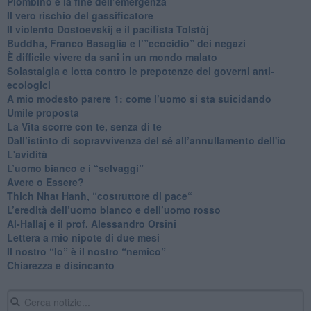
​Piombino e la fine dell’emergenza
​Il vero rischio del gassificatore
​Il violento Dostoevskij e il pacifista Tolstòj
​Buddha, Franco Basaglia e l’”ecocidio” dei negazi
​È difficile vivere da sani in un mondo malato
Solastalgia e lotta contro le prepotenze dei governi anti-
ecologici
​A mio modesto parere 1: come l’uomo si sta suicidando
​Umile proposta
​La Vita scorre con te, senza di te
​Dall’istinto di sopravvivenza del sé all’annullamento dell'io
L'avidità
​L’uomo bianco e i “selvaggi”
​Avere o Essere?
​Thich Nhat Hanh, “costruttore di pace“
​L’eredità dell’uomo bianco e dell’uomo rosso
Al-Hallaj e il prof. Alessandro Orsini
​Lettera a mio nipote di due mesi
​Il nostro “Io” è il nostro “nemico”
​Chiarezza e disincanto