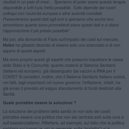
risultati in un paio di mesi… Speriamo di poter avere questa terapia
disponibile a tutti il più fretta possibile. Tutto dipende dai nostri
colloqui con l’autorità europea e altre autorità mondiali.
Presenteremo questi dati agli enti e speriamo che anche loro
ammettano quanto sono promettenti siano questi dati e ci diano
l’approvazione il più presto possibile
”.
Ma poi, alla domanda di Fazio sull’impatto dei costi sul mercato,
Holen
ha glissato dicendo di essere solo uno scienziato e di non
sapere di questi aspetti.
Ma sono proprio questi gli aspetti che possono inquietare le casse
dello Stato e la Comunità: quanto costerà al Sistema Sanitario
(italiano ed europeo), già dissanguato dai vaccini a RNA per il
COVID? Si consideri, inoltre, che il Sistema Sanitario italiano subirà,
nei fatti, tagli importanti col nuovo governo: l’inflazione, infatti, ha
già eroso il previsto ed esiguo stanziamento di fondi destinati alla
Sanità.
Quale potrebbe essere la soluzione ?
La soluzione dei problemi della sanità (e non solo dei costi)
potrebbe essere una politica che non sia centrata solo sulla cura e
sull’assistenzialismo. Riflettere, ad esempio, sul fatto che la politica
sanitaria sui tumori (e, più in generale, sulla “malattia”) si è