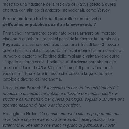
mostrato una riduzione della recidiva del 42% rispetto a quella
ottenuta con altri tipi di anticorpi monoclonali, come Yervoy.
Perchè moderna ha fretta di pubblicizzare a livello
dell'opinione pubblica quanto sta avvenendo ?
Prima che il trattamento combinato possa arrivare sul mercato,
bisognerà aspettare i prossimi passi della ricerca: la terapia con
Keytruda
e vaccino dovrà cioè superare il trial di fase 3, ovvero
quello in cui si valuta il rapporto tra rischi e benefici, arruolando un
numero di pazienti nell’ordine delle migliaia e valutandone quindi
l’impatto su larga scala. L’obiettivo di
Moderna
sarebbe anche
quello di ridurre da 45 a 30 giorni i tempi di produzione per il
vaccino a mRna e fare in modo che possa allargarsi ad altre
patologie diverse dal melanoma.
Ha concluso
Bancel
: “
Il meccanismo per trattare altri tumori è il
medesimo di quello che abbiamo utilizzato per questo studio. E
siccome ha funzionato per questa patologia, vogliamo lanciare una
sperimentazione di fase 3 anche per altre
”.
Ha aggiunto
Holen
: “
In questo momento stiamo preparando una
relazione e la presenteremo alle redazioni delle pubblicazioni
scientifiche. Speriamo che siano in grado di pubblicare i nostri