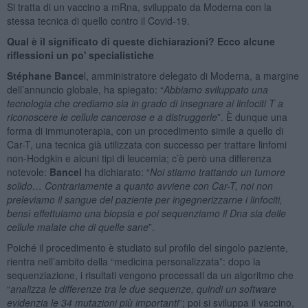
Si tratta di un vaccino a mRna, sviluppato da Moderna con la
stessa tecnica di quello contro il Covid-19.
Qual è il significato di queste dichiarazioni? Ecco alcune
riflessioni un po' specialistiche
Stéphane Bance
l, amministratore delegato di Moderna, a margine
dell’annuncio globale, ha spiegato: “
Abbiamo sviluppato una
tecnologia che crediamo sia in grado di insegnare ai linfociti T a
riconoscere le cellule cancerose e a distruggerle
”. È dunque una
forma di immunoterapia, con un procedimento simile a quello di
Car-T, una tecnica già utilizzata con successo per trattare linfomi
non-Hodgkin e alcuni tipi di leucemia; c’è però una differenza
notevole:
Bancel
ha dichiarato: “
Noi stiamo trattando un tumore
solido… Contrariamente a quanto avviene con Car-T, noi non
preleviamo il sangue del paziente per ingegnerizzarne i linfociti,
bensì effettuiamo una biopsia e poi sequenziamo il Dna sia delle
cellule malate che di quelle sane
”.
Poiché il procedimento è studiato sul profilo del singolo paziente,
rientra nell’ambito della “medicina personalizzata”: dopo la
sequenziazione, i risultati vengono processati da un algoritmo che
“
analizza le differenze tra le due sequenze, quindi un software
evidenzia le 34 mutazioni più importanti
”; poi si sviluppa il vaccino,