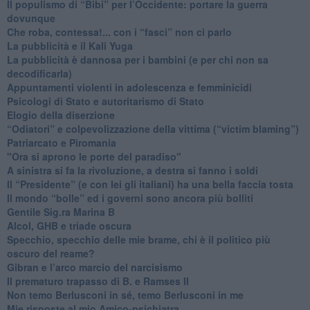
​Il populismo di “Bibi” per l’Occidente: portare la guerra
dovunque
​Che roba, contessa!... con i “fasci” non ci parlo
La pubblicità e il Kali Yuga
​La pubblicità è dannosa per i bambini (e per chi non sa
decodificarla)
​Appuntamenti violenti in adolescenza e femminicidi
​Psicologi di Stato e autoritarismo di Stato
Elogio della diserzione
“Odiatori” e colpevolizzazione della vittima (“victim blaming”)
​Patriarcato e Piromania
"Ora si aprono le porte del paradiso"
​A sinistra si fa la rivoluzione, a destra si fanno i soldi
​Il “Presidente” (e con lei gli italiani) ha una bella faccia tosta
​Il mondo “bolle” ed i governi sono ancora più bolliti
​Gentile Sig.ra Marina B
​Alcol, GHB e triade oscura
​Specchio, specchio delle mie brame, chi è il politico più
oscuro del reame?
​Gibran e l’arco marcio del narcisismo
​Il prematuro trapasso di B. e Ramses II
​Non temo Berlusconi in sé, temo Berlusconi in me
​Mie risposte al mio Amico-psichiatra