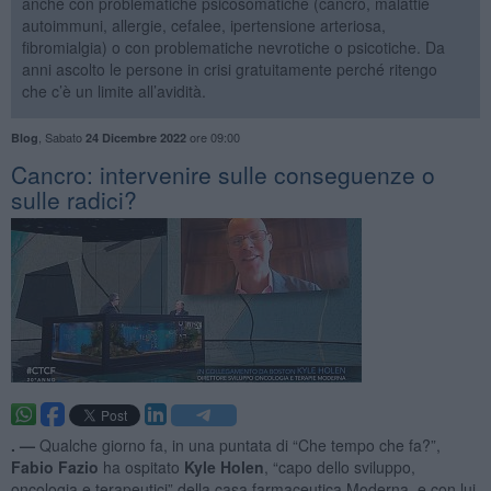
anche con problematiche psicosomatiche (cancro, malattie
autoimmuni, allergie, cefalee, ipertensione arteriosa,
fibromialgia) o con problematiche nevrotiche o psicotiche. Da
anni ascolto le persone in crisi gratuitamente perché ritengo
che c’è un limite all’avidità.
,
Sabato
ore 09:00
Blog
24 Dicembre 2022
Cancro: intervenire sulle conseguenze o
sulle radici?
. —
Qualche giorno fa, in una puntata di “Che tempo che fa?”,
Fabio Fazio
ha ospitato
Kyle Holen
, “capo dello sviluppo,
oncologia e terapeutici” della casa farmaceutica Moderna, e con lui