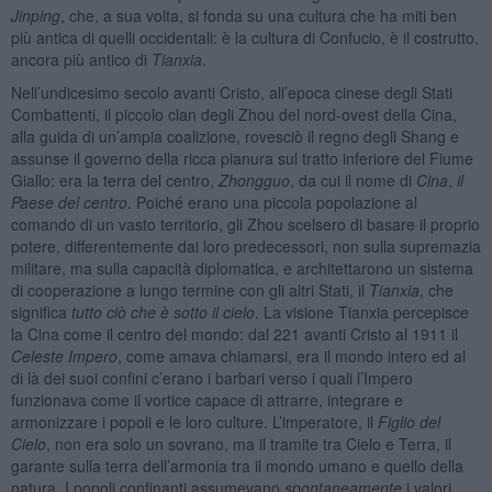
Jinping
, che, a sua volta, si fonda su una cultura che ha miti ben
più antica di quelli occidentali: è la cultura di Confucio, è il costrutto,
ancora più antico di
Tianxia
.
Nell’undicesimo secolo avanti Cristo, all’epoca cinese degli Stati
Combattenti, il piccolo clan degli Zhou del nord-ovest della Cina,
alla guida di un’ampia coalizione, rovesciò il regno degli Shang e
assunse il governo della ricca pianura sul tratto inferiore del Fiume
Giallo: era la terra del centro,
Zhongguo
, da cui il nome di
Cina
,
il
Paese del centro
. Poiché erano una piccola popolazione al
comando di un vasto territorio, gli Zhou scelsero di basare il proprio
potere, differentemente dai loro predecessori, non sulla supremazia
militare, ma sulla capacità diplomatica, e architettarono un sistema
di cooperazione a lungo termine con gli altri Stati, il
Tianxia
, che
significa
tutto ciò che è sotto il cielo
. La visione Tianxia percepisce
la Cina come il centro del mondo: dal 221 avanti Cristo al 1911 il
Celeste Impero
, come amava chiamarsi, era il mondo intero ed al
di là dei suoi confini c’erano i barbari verso i quali l’Impero
funzionava come il vortice capace di attrarre, integrare e
armonizzare i popoli e le loro culture. L’imperatore, il
Figlio del
Cielo
, non era solo un sovrano, ma il tramite tra Cielo e Terra, il
garante sulla terra dell’armonia tra il mondo umano e quello della
natura. I popoli confinanti assumevano
spontaneamente
i valori