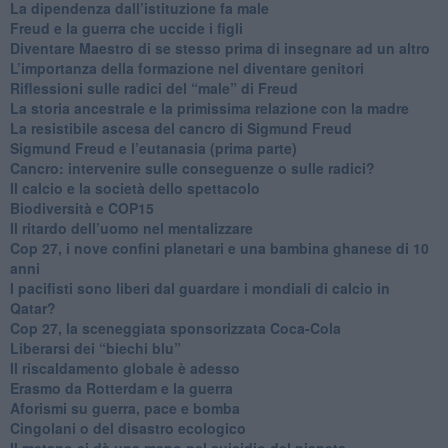
La dipendenza dall’istituzione fa male
​Freud e la guerra che uccide i figli
​Diventare Maestro di se stesso prima di insegnare ad un altro
L’importanza della formazione nel diventare genitori
Riflessioni sulle radici del “male” di Freud
​La storia ancestrale e la primissima relazione con la madre
​La resistibile ascesa del cancro di Sigmund Freud
Sigmund Freud e l’eutanasia (prima parte)
Cancro: intervenire sulle conseguenze o sulle radici?
​Il calcio e la società dello spettacolo
Biodiversità e COP15
​Il ritardo dell’uomo nel mentalizzare
​Cop 27, i nove confini planetari e una bambina ghanese di 10
anni
​I pacifisti sono liberi dal guardare i mondiali di calcio in
Qatar?
​Cop 27, la sceneggiata sponsorizzata Coca-Cola
​Liberarsi dei “biechi blu”
Il riscaldamento globale è adesso
​Erasmo da Rotterdam e la guerra
​Aforismi su guerra, pace e bomba
Cingolani o del disastro ecologico
​Il metano ci dà una mano nel suicidio del pianeta