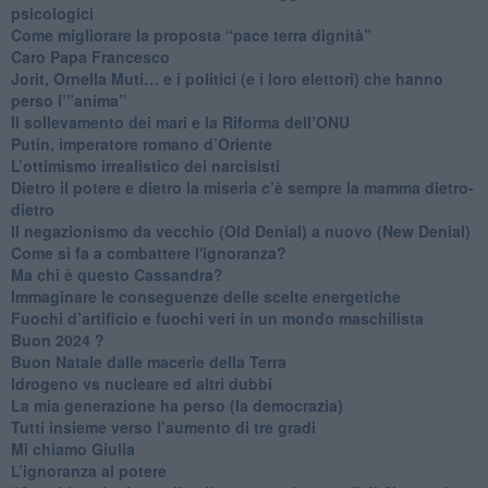
psicologici
Come migliorare la proposta “pace terra dignità”
Caro Papa Francesco
​Jorit, Ornella Muti… e i politici (e i loro elettori) che hanno
perso l’”anima”
​Il sollevamento dei mari e la Riforma dell’ONU
Putin, imperatore romano d’Oriente
​L’ottimismo irrealistico dei narcisisti
​Dietro il potere e dietro la miseria c’è sempre la mamma dietro-
dietro
Il negazionismo da vecchio (Old Denial) a nuovo (New Denial)
Come si fa a combattere l'ignoranza?
Ma chi è questo Cassandra?
Immaginare le conseguenze delle scelte energetiche
​Fuochi d’artificio e fuochi veri in un mondo maschilista
Buon 2024 ?
​Buon Natale dalle macerie della Terra
​Idrogeno vs nucleare ed altri dubbi
​La mia generazione ha perso (la democrazia)
​Tutti insieme verso l’aumento di tre gradi
Mi chiamo Giulia
L’ignoranza al potere