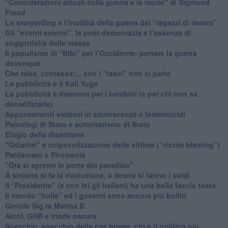
​“Considerazioni attuali sulla guerra e la morte" di Sigmund
Freud
​Lo storytelling e l’inutilità della guerra dei “ragazzi di destra”
​Gli “eventi esterni”, la post-democrazia e l’assenza di
soggettività delle masse
​Il populismo di “Bibi” per l’Occidente: portare la guerra
dovunque
​Che roba, contessa!... con i “fasci” non ci parlo
La pubblicità e il Kali Yuga
​La pubblicità è dannosa per i bambini (e per chi non sa
decodificarla)
​Appuntamenti violenti in adolescenza e femminicidi
​Psicologi di Stato e autoritarismo di Stato
Elogio della diserzione
“Odiatori” e colpevolizzazione della vittima (“victim blaming”)
​Patriarcato e Piromania
"Ora si aprono le porte del paradiso"
​A sinistra si fa la rivoluzione, a destra si fanno i soldi
​Il “Presidente” (e con lei gli italiani) ha una bella faccia tosta
​Il mondo “bolle” ed i governi sono ancora più bolliti
​Gentile Sig.ra Marina B
​Alcol, GHB e triade oscura
​Specchio, specchio delle mie brame, chi è il politico più