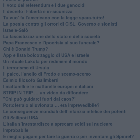
​Il voto del referendum e i due genocidi
Il decreto il-libertà e in-sicurezza
Tu vuo’ fa l’americano con la legge spara-tutto!
La poesia contro gli orrori di CISL, Governo e sionisti
Israele-Salò
​La fascistizzazione dello stato e della società
Papa Francesco e l’ipocrisia al suo funerale?
​Chi è Donald Trump?
App e lista boicottaggio di USA e Israele
​Un rituale Lakota per redimere il mondo
Il terrorismo di Ursula
​Il palco, l’anello di Frodo e scemo-scemo
Esimio filosofo Galimberti
​I mattarelli e le mattarelle europei e italiani
​STRIP IN TRIP … un video da diffondere
"Chi può guidarci fuori dal caos?"
​Portoferraio alluvionata … era imprevedibile?
Le conseguenze mondiali dell’infanzia infelice dei potenti
​Gli Scilipoti USA
L’Italia s’intestardisce a sprecare soldi sul nucleare
improbabile
È meglio pagare per fare la guerra o per inventare gli Spinrel?