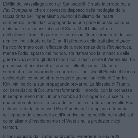
L’idillio del vassallaggio con gli Stati-satelliti è stato interrotto dalla
Pax Trumpiana
, che è il rovescio dispotico della medaglia della
faccia dritta dell’imperialismo
buono
: il bullismo dei ricatti
commerciali e dei dazi propagandano una pace imposta con una
diplomazia tra i massimi capi di Stato. Ma il bullo, oltre a
moltiplicare i fronti di guerra, è stato sconfitto miseramente dal suo
nemico, individuato nella Cina. Il fallimento delle trattative di
pace
ha riconfermato così l’efficacia della deterrenza della
Pax Atomica
,
mentre l’odio, sparso nel mondo, sta riattivando la minaccia delle
guerre USA contro gli Stati minori non-alleati, come il Venezuela, ha
promosso attacchi contro i presunti alleati, come il Qatar, e,
soprattutto, sta favorendo le guerre civili nei singoli Paesi del blocco
occidentale, come sembra presagire anche l’omicidio di Charles
Kirk, vittima della sua propaganda pro-armi. La filosofia di Trump,
col beneplacito di Dio, sta trasformando il mondo, con la ricchezza
in sempre meno mani, in una bomba ad orologeria o, a scelta, in
una bomba atomica. La forza dei miti nella strutturazione delle Pax
è dimostrata dal fatto che l Pax Americana/Trumpiana è fondata
sull’epopea della scoperta dell’America, sul genocidio dei nativi, sul
colonialismo d’insediamento nel West e sulla predazione dei
territori.
Il caos causato da Trump ha favorito l’emergere la
Pax di Xi