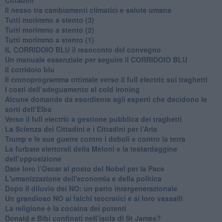
Il nesso tra cambiamenti climatici e salute umana
Tutti morimmo a stento (3)
Tutti morimmo a stento (2)
​Tutti morimmo a stento (1)
IL CORRIDOIO BLU il resoconto del convegno
Un manuale essenziale per seguire il CORRIDOIO BLU
Il corridoio blu
​Il cronoprogramma ottimale verso il full electric sui traghetti
​I costi dell’adeguamento al cold ironing
Alcune domande da esordiente agli esperti che decidono le
sorti dell’Elba
Verso il full electric a gestione pubblica dei traghetti​
​La Scienza dei Cittadini e i Cittadini per l’Aria
Trump e le sue guerre contro i deboli e contro la terra
​Le furbate elettorali della Meloni e la testardaggine
dell’opposizione
​Date loro l’Oscar al posto del Nobel per la Pace
L'umanizzazione dell'economia e della politica
​Dopo il diluvio dei NO: un patto intergenerazionale
​Un grandioso NO ai falchi teocratici e ai loro vassalli
La religione è la cocaina dei potenti
Donald e Bibi confinati nell’isola di St James?