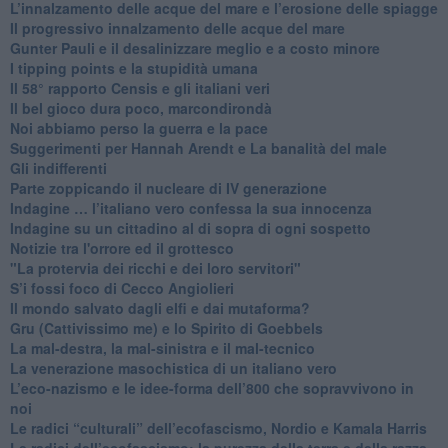
​L’innalzamento delle acque del mare e l’erosione delle spiagge
​Il progressivo innalzamento delle acque del mare
​Gunter Pauli e il desalinizzare meglio e a costo minore
I tipping points e la stupidità umana
​Il 58° rapporto Censis e gli italiani veri
​Il bel gioco dura poco, marcondirondà
Noi abbiamo perso la guerra e la pace
Suggerimenti per Hannah Arendt e La banalità del male
​Gli indifferenti
Parte zoppicando il nucleare di IV generazione
​Indagine … l’italiano vero confessa la sua innocenza
Indagine su un cittadino al di sopra di ogni sospetto
Notizie tra l'orrore ed il grottesco
"La protervia dei ricchi e dei loro servitori"
S’i fossi foco di Cecco Angiolieri
​Il mondo salvato dagli elfi e dai mutaforma?
Gru (Cattivissimo me) e lo Spirito di Goebbels
​La mal-destra, la mal-sinistra e il mal-tecnico
​La venerazione masochistica di un italiano vero
​L’eco-nazismo e le idee-forma dell’800 che sopravvivono in
noi
​Le radici “culturali” dell’ecofascismo, Nordio e Kamala Harris
Le radici dell’ecofascismo: la purezza della terra e della razza