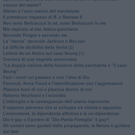
oscuro del reame?
​Gibran e l’arco marcio del narcisismo
​Il prematuro trapasso di B. e Ramses II
​Non temo Berlusconi in sé, temo Berlusconi in me
​Mie risposte al mio Amico-psichiatra
​Secondo Porges e secondo me
​La “mente” secondo Jackson e McLean
La difficile dicibilità della Verità (2)
​Lettera da un Amico sul caso Seung (1)
​Cronaca di una tragedia annunciata
"​La doppia visione della funzione della psichiatria e “il caso
Seung”
​Fare i conti col passato e con l’idea di Dio
​Ferenczi, Anna Freud e l’identificazione con l’aggresssore
Plastica fuori di noi e plastica dentro di noi
​Roberto Vecchioni e l’ecocidio
​L’imbroglio e le conseguenze dell’uranio impoverito
​Il rapporto perverso che si sviluppa tra vittima e aguzzino
L’erotomania, la dipendenza affettiva e la co-dipendenza
​Dio è gay o il potere di “Dio-Patria-Famiglia” è gay?
​Gli uomini sono guidati dalla propaganda, la Natura è guidata
dai fatti