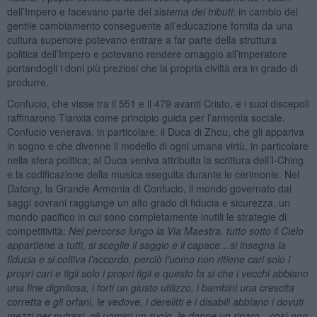
dell’Impero e facevano parte del
sistema dei tributi
: in cambio del
gentile cambiamento conseguente all’educazione fornita da una
cultura superiore potevano entrare a far parte della struttura
politica dell’Impero e potevano rendere omaggio all’imperatore
portandogli i doni più preziosi che la propria civiltà era in grado di
produrre.
Confucio, che visse tra il 551 e il 479 avanti Cristo, e i suoi discepoli
raffinarono Tianxia come principio guida per l’armonia sociale.
Confucio venerava, in particolare, il Duca di Zhou, che gli appariva
in sogno e che divenne il modello di ogni umana virtù, in particolare
nella sfera politica; al Duca veniva attribuita la scrittura dell’I-Ching
e la codificazione della musica eseguita durante le cerimonie. Nel
Datong
, la Grande Armonia di Confucio, il mondo governato dai
saggi sovrani raggiunge un alto grado di fiducia e sicurezza, un
mondo pacifico in cui sono completamente inutili le strategie di
competitività:
Nel percorso lungo la Via Maestra, tutto sotto il Cielo
appartiene a tutti, si sceglie il saggio e il capace…si insegna la
fiducia e si coltiva l’accordo, perciò l’uomo non ritiene cari solo i
propri cari e figli solo i propri figli e questo fa si che i vecchi abbiano
una fine dignitosa, i forti un giusto utilizzo, i bambini una crescita
corretta e gli orfani, le vedove, i derelitti e i disabili abbiano i dovuti
mezzi per nutrirsi, gli uomini un ruolo, le donne un riparo…così non