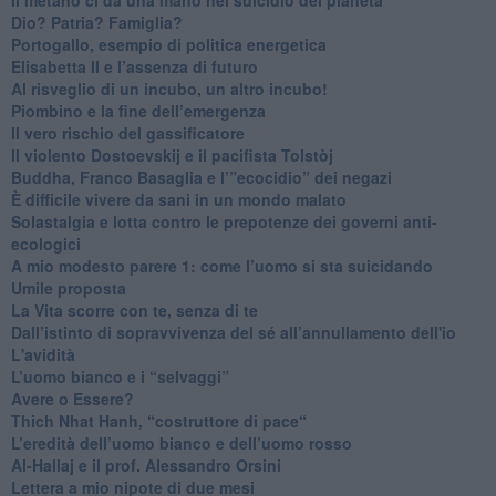
​Dio? Patria? Famiglia?
Portogallo, esempio di politica energetica
​Elisabetta II e l’assenza di futuro
Al risveglio di un incubo, un altro incubo!
​Piombino e la fine dell’emergenza
​Il vero rischio del gassificatore
​Il violento Dostoevskij e il pacifista Tolstòj
​Buddha, Franco Basaglia e l’”ecocidio” dei negazi
​È difficile vivere da sani in un mondo malato
Solastalgia e lotta contro le prepotenze dei governi anti-
ecologici
​A mio modesto parere 1: come l’uomo si sta suicidando
​Umile proposta
​La Vita scorre con te, senza di te
​Dall’istinto di sopravvivenza del sé all’annullamento dell'io
L'avidità
​L’uomo bianco e i “selvaggi”
​Avere o Essere?
​Thich Nhat Hanh, “costruttore di pace“
​L’eredità dell’uomo bianco e dell’uomo rosso
Al-Hallaj e il prof. Alessandro Orsini
​Lettera a mio nipote di due mesi