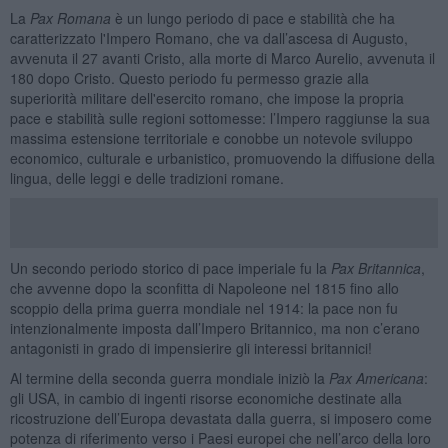
La
Pax Romana
è un lungo periodo di pace e stabilità che ha
caratterizzato l'Impero Romano, che va dall’ascesa di Augusto,
avvenuta il 27 avanti Cristo, alla morte di Marco Aurelio, avvenuta il
180 dopo Cristo. Questo periodo fu permesso grazie alla
superiorità militare dell'esercito romano, che impose la propria
pace e stabilità sulle regioni sottomesse: l’Impero raggiunse la sua
massima estensione territoriale e conobbe un notevole sviluppo
economico, culturale e urbanistico, promuovendo la diffusione della
lingua, delle leggi e delle tradizioni romane.
Un secondo periodo storico di pace imperiale fu la
Pax Britannica
,
che avvenne dopo la sconfitta di Napoleone nel 1815 fino allo
scoppio della prima guerra mondiale nel 1914: la pace non fu
intenzionalmente imposta dall’Impero Britannico, ma non c’erano
antagonisti in grado di impensierire gli interessi britannici!
Al termine della seconda guerra mondiale iniziò la
Pax Americana
:
gli USA, in cambio di ingenti risorse economiche destinate alla
ricostruzione dell’Europa devastata dalla guerra, si imposero come
potenza di riferimento verso i Paesi europei che nell’arco della loro