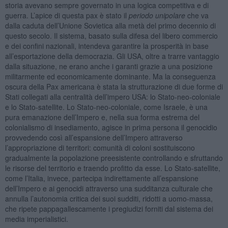
storia avevano sempre governato in una logica competitiva e di
guerra. L’apice di questa pax è stato il
periodo unipolare
che va
dalla caduta dell’Unione Sovietica alla metà del primo decennio di
questo secolo. Il sistema, basato sulla difesa del libero commercio
e dei confini nazionali, intendeva garantire la prosperità in base
all’esportazione della democrazia. Gli USA, oltre a trarre vantaggio
dalla situazione, ne erano anche i garanti grazie a una posizione
militarmente ed economicamente dominante. Ma la conseguenza
oscura della Pax americana è stata la strutturazione di due forme di
Stati collegati alla centralità dell’impero USA: lo Stato-neo-coloniale
e lo Stato-satellite. Lo Stato-neo-coloniale, come Israele, è una
pura emanazione dell’Impero e, nella sua forma estrema del
colonialismo di insediamento, agisce in prima persona il genocidio
provvedendo così all’espansione dell’Impero attraverso
l’appropriazione di territori: comunità di coloni sostituiscono
gradualmente la popolazione preesistente controllando e sfruttando
le risorse del territorio e traendo profitto da esse. Lo Stato-satellite,
come l’Italia, invece, partecipa indirettamente all’espansione
dell’Impero e ai genocidi attraverso una sudditanza culturale che
annulla l’autonomia critica dei suoi sudditi, ridotti a uomo-massa,
che ripete pappagallescamente i pregiudizi forniti dal sistema dei
media imperialistici.