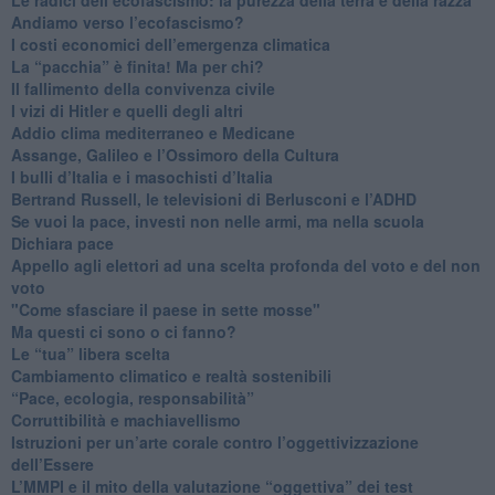
Andiamo verso l’ecofascismo?
I costi economici dell’emergenza climatica
​La “pacchia” è finita! Ma per chi?
​Il fallimento della convivenza civile
​I vizi di Hitler e quelli degli altri
Addio clima mediterraneo e Medicane
​Assange, Galileo e l’Ossimoro della Cultura
​I bulli d’Italia e i masochisti d’Italia
​Bertrand Russell, le televisioni di Berlusconi e l’ADHD
​Se vuoi la pace, investi non nelle armi, ma nella scuola
​Dichiara pace
​Appello agli elettori ad una scelta profonda del voto e del non
voto
"Come sfasciare il paese in sette mosse"
​Ma questi ci sono o ci fanno?
​Le “tua” libera scelta
Cambiamento climatico e realtà sostenibili
“Pace, ecologia, responsabilità”
​Corruttibilità e machiavellismo
Istruzioni per un’arte corale contro l’oggettivizzazione
dell’Essere
​L’MMPI e il mito della valutazione “oggettiva” dei test