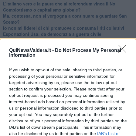
L’italiano vero e la paura che al referendum vinca il No
​Complottismo o capitalismo globale?
​Ma, contessa, non si vergogna a continuare a guardare San
Scemo?
​Io non mi fiderei di chi promuove o consuma i riti collettivi
Esportazioni Usa: da democrazia a guerra civile
​I vestiti nuovi degli imperatori baltici
​Pupazzi!
QuiNewsValdera.it -
Do Not Process My Personal
​Il Wild West di Trump
Information
​La depressione infantile di Roger Waters e la propaganda di
guerra"
If you wish to opt-out of the sale, sharing to third parties, or
​La disinformazione climatica veicolata dai media
Senza una Retta Visione l’Uomo è un automa
processing of your personal or sensitive information for
​La propaganda bellica nostrana vs l’hasbarà dei sionisti
targeted advertising by us, please use the below opt-out
​La cleptocrazia e lo studio sociologico della propaganda di
section to confirm your selection. Please note that after your
guerra
opt-out request is processed you may continue seeing
​Uccidere per gioco: il cacciatore e chi vuole armarsi
interest-based ads based on personal information utilized by
​La Cop 30 di Belem giorno per giorno
us or personal information disclosed to third parties prior to
La Cop 30, i crimini e i misfatti verso la vita sulla terra
your opt-out. You may separately opt-out of the further
Arrostire il pianeta: le grandi emissioni della carne e dei
disclosure of your personal information by third parties on the
latticini
IAB’s list of downstream participants. This information may
​Cop 30, uragani e riconversione delle spese militari
also be disclosed by us to third parties on the
IAB’s List of