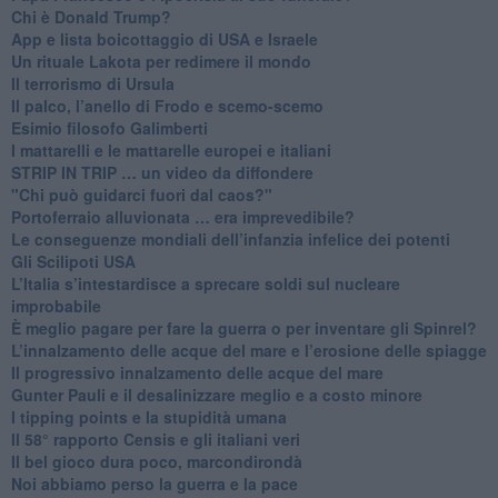
​Chi è Donald Trump?
App e lista boicottaggio di USA e Israele
​Un rituale Lakota per redimere il mondo
Il terrorismo di Ursula
​Il palco, l’anello di Frodo e scemo-scemo
Esimio filosofo Galimberti
​I mattarelli e le mattarelle europei e italiani
​STRIP IN TRIP … un video da diffondere
"Chi può guidarci fuori dal caos?"
​Portoferraio alluvionata … era imprevedibile?
Le conseguenze mondiali dell’infanzia infelice dei potenti
​Gli Scilipoti USA
L’Italia s’intestardisce a sprecare soldi sul nucleare
improbabile
È meglio pagare per fare la guerra o per inventare gli Spinrel?
​L’innalzamento delle acque del mare e l’erosione delle spiagge
​Il progressivo innalzamento delle acque del mare
​Gunter Pauli e il desalinizzare meglio e a costo minore
I tipping points e la stupidità umana
​Il 58° rapporto Censis e gli italiani veri
​Il bel gioco dura poco, marcondirondà
Noi abbiamo perso la guerra e la pace