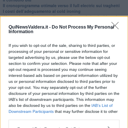
​Il cronoprogramma ottimale verso il full electric sui traghetti
​I costi dell’adeguamento al cold ironing
Alcune domande da esordiente agli esperti che decidono le
sorti dell’Elba
QuiNewsValdera.it -
Do Not Process My Personal
Verso il full electric a gestione pubblica dei traghetti​
Information
​La Scienza dei Cittadini e i Cittadini per l’Aria
Trump e le sue guerre contro i deboli e contro la terra
​Le furbate elettorali della Meloni e la testardaggine
If you wish to opt-out of the sale, sharing to third parties, or
dell’opposizione
processing of your personal or sensitive information for
​Date loro l’Oscar al posto del Nobel per la Pace
targeted advertising by us, please use the below opt-out
L'umanizzazione dell'economia e della politica
section to confirm your selection. Please note that after your
​Dopo il diluvio dei NO: un patto intergenerazionale
opt-out request is processed you may continue seeing
​Un grandioso NO ai falchi teocratici e ai loro vassalli
interest-based ads based on personal information utilized by
La religione è la cocaina dei potenti
us or personal information disclosed to third parties prior to
Donald e Bibi confinati nell’isola di St James?
your opt-out. You may separately opt-out of the further
L’italiano vero e la paura che al referendum vinca il No
disclosure of your personal information by third parties on the
​Complottismo o capitalismo globale?
IAB’s list of downstream participants. This information may
​Ma, contessa, non si vergogna a continuare a guardare San
also be disclosed by us to third parties on the
IAB’s List of
Scemo?
Downstream Participants
that may further disclose it to other
​Io non mi fiderei di chi promuove o consuma i riti collettivi
third parties.
Esportazioni Usa: da democrazia a guerra civile
​I vestiti nuovi degli imperatori baltici