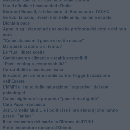
​I bulli d’Italia e i masochisti d’Italia
​Bertrand Russell, le televisioni di Berlusconi e l’ADHD
​Se vuoi la pace, investi non nelle armi, ma nella scuola
​Dichiara pace
​Appello agli elettori ad una scelta profonda del voto e del non
voto
"Come sfasciare il paese in sette mosse"
​Ma questi ci sono o ci fanno?
​Le “tua” libera scelta
Cambiamento climatico e realtà sostenibili
“Pace, ecologia, responsabilità”
​Corruttibilità e machiavellismo
Istruzioni per un’arte corale contro l’oggettivizzazione
dell’Essere
​L’MMPI e il mito della valutazione “oggettiva” dei test
psicologici
Come migliorare la proposta “pace terra dignità”
Caro Papa Francesco
​Jorit, Ornella Muti… e i politici (e i loro elettori) che hanno
perso l’”anima”
​Il sollevamento dei mari e la Riforma dell’ONU
Putin, imperatore romano d’Oriente