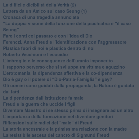
La difficile dicibilità della Verità (2)
​Lettera da un Amico sul caso Seung (1)
​Cronaca di una tragedia annunciata
"​La doppia visione della funzione della psichiatria e “il caso
Seung”
​Fare i conti col passato e con l’idea di Dio
​Ferenczi, Anna Freud e l’identificazione con l’aggresssore
Plastica fuori di noi e plastica dentro di noi
​Roberto Vecchioni e l’ecocidio
​L’imbroglio e le conseguenze dell’uranio impoverito
​Il rapporto perverso che si sviluppa tra vittima e aguzzino
L’erotomania, la dipendenza affettiva e la co-dipendenza
​Dio è gay o il potere di “Dio-Patria-Famiglia” è gay?
​Gli uomini sono guidati dalla propaganda, la Natura è guidata
dai fatti
La dipendenza dall’istituzione fa male
​Freud e la guerra che uccide i figli
​Diventare Maestro di se stesso prima di insegnare ad un altro
L’importanza della formazione nel diventare genitori
Riflessioni sulle radici del “male” di Freud
​La storia ancestrale e la primissima relazione con la madre
​La resistibile ascesa del cancro di Sigmund Freud