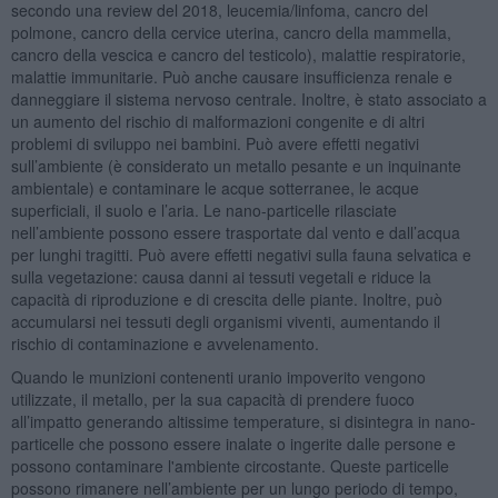
secondo una review del 2018, leucemia/linfoma, cancro del
polmone, cancro della cervice uterina, cancro della mammella,
cancro della vescica e cancro del testicolo), malattie respiratorie,
malattie immunitarie. Può anche causare insufficienza renale e
danneggiare il sistema nervoso centrale. Inoltre, è stato associato a
un aumento del rischio di malformazioni congenite e di altri
problemi di sviluppo nei bambini. Può avere effetti negativi
sull’ambiente (è considerato un metallo pesante e un inquinante
ambientale) e contaminare le acque sotterranee, le acque
superficiali, il suolo e l’aria. Le nano-particelle rilasciate
nell’ambiente possono essere trasportate dal vento e dall’acqua
per lunghi tragitti. Può avere effetti negativi sulla fauna selvatica e
sulla vegetazione: causa danni ai tessuti vegetali e riduce la
capacità di riproduzione e di crescita delle piante. Inoltre, può
accumularsi nei tessuti degli organismi viventi, aumentando il
rischio di contaminazione e avvelenamento.
Quando le munizioni contenenti uranio impoverito vengono
utilizzate, il metallo, per la sua capacità di prendere fuoco
all’impatto generando altissime temperature, si disintegra in nano-
particelle che possono essere inalate o ingerite dalle persone e
possono contaminare l'ambiente circostante. Queste particelle
possono rimanere nell’ambiente per un lungo periodo di tempo,