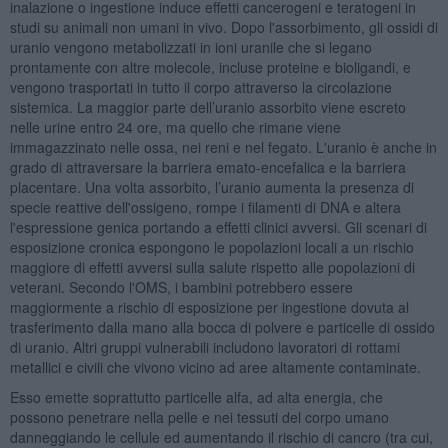
inalazione o ingestione induce effetti cancerogeni e teratogeni in
studi su animali non umani in vivo. Dopo l'assorbimento, gli ossidi di
uranio vengono metabolizzati in ioni uranile che si legano
prontamente con altre molecole, incluse proteine e bioligandi, e
vengono trasportati in tutto il corpo attraverso la circolazione
sistemica. La maggior parte dell’uranio assorbito viene escreto
nelle urine entro 24 ore, ma quello che rimane viene
immagazzinato nelle ossa, nei reni e nel fegato. L'uranio è anche in
grado di attraversare la barriera emato-encefalica e la barriera
placentare. Una volta assorbito, l’uranio aumenta la presenza di
specie reattive dell'ossigeno, rompe i filamenti di DNA e altera
l'espressione genica portando a effetti clinici avversi. Gli scenari di
esposizione cronica espongono le popolazioni locali a un rischio
maggiore di effetti avversi sulla salute rispetto alle popolazioni di
veterani. Secondo l'OMS, i bambini potrebbero essere
maggiormente a rischio di esposizione per ingestione dovuta al
trasferimento dalla mano alla bocca di polvere e particelle di ossido
di uranio. Altri gruppi vulnerabili includono lavoratori di rottami
metallici e civili che vivono vicino ad aree altamente contaminate.
Esso emette soprattutto particelle alfa, ad alta energia, che
possono penetrare nella pelle e nei tessuti del corpo umano
danneggiando le cellule ed aumentando il rischio di cancro (tra cui,