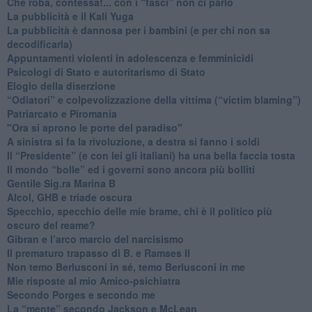
​Che roba, contessa!... con i “fasci” non ci parlo
La pubblicità e il Kali Yuga
​La pubblicità è dannosa per i bambini (e per chi non sa
decodificarla)
​Appuntamenti violenti in adolescenza e femminicidi
​Psicologi di Stato e autoritarismo di Stato
Elogio della diserzione
“Odiatori” e colpevolizzazione della vittima (“victim blaming”)
​Patriarcato e Piromania
"Ora si aprono le porte del paradiso"
​A sinistra si fa la rivoluzione, a destra si fanno i soldi
​Il “Presidente” (e con lei gli italiani) ha una bella faccia tosta
​Il mondo “bolle” ed i governi sono ancora più bolliti
​Gentile Sig.ra Marina B
​Alcol, GHB e triade oscura
​Specchio, specchio delle mie brame, chi è il politico più
oscuro del reame?
​Gibran e l’arco marcio del narcisismo
​Il prematuro trapasso di B. e Ramses II
​Non temo Berlusconi in sé, temo Berlusconi in me
​Mie risposte al mio Amico-psichiatra
​Secondo Porges e secondo me
​La “mente” secondo Jackson e McLean