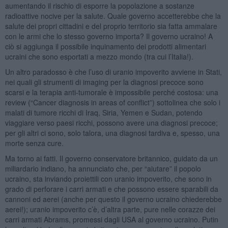
aumentando il rischio di esporre la popolazione a sostanze
radioattive nocive per la salute. Quale governo accetterebbe che la
salute dei propri cittadini e del proprio territorio sia fatta ammalare
con le armi che lo stesso governo importa? Il governo ucraino! A
ciò si aggiunga il possibile inquinamento dei prodotti alimentari
ucraini che sono esportati a mezzo mondo (tra cui l’Italia!).
Un altro paradosso è che l’uso di uranio impoverito avviene in Stati,
nei quali gli strumenti di imaging per la diagnosi precoce sono
scarsi e la terapia anti-tumorale è impossibile perché costosa: una
review (“Cancer diagnosis in areas of conflict”) sottolinea che solo i
malati di tumore ricchi di Iraq, Siria, Yemen e Sudan, potendo
viaggiare verso paesi ricchi, possono avere una diagnosi precoce;
per gli altri ci sono, solo talora, una diagnosi tardiva e, spesso, una
morte senza cure.
Ma torno ai fatti. Il governo conservatore britannico, guidato da un
miliardario indiano, ha annunciato che, per “aiutare” il popolo
ucraino, sta inviando proiettili con uranio impoverito, che sono in
grado di perforare i carri armati e che possono essere sparabili da
cannoni ed aerei (anche per questo il governo ucraino chiederebbe
aerei!); uranio impoverito c’è, d’altra parte, pure nelle corazze dei
carri armati Abrams, promessi dagli USA al governo ucraino. Putin