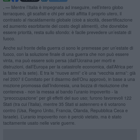
. —
Mentre l’Italia è impegnata ad inseguire, nell’intero globo
terracqueo, gli scafisti e chi per soldi affitta il proprio utero, il
contrasto al riscaldamento globale (cioè a siccità, desertificazione
ed aumento esorbitante del costo degli alimenti), che dovrebbe
essere priorità, resta sullo sfondo: è facile prevedere un’estate di
fuoco.
Anche sul fronte della guerra ci sono le premesse per un’estate di
fuoco, con la soluzione finale di una guerra che non può essere
vinta, ma può essere solo persa (dall’Ucraina per morti e
distruzioni, dall’Europa per la catastrofe economica, dall’Africa per
la fame e la sete). E tra le “nuove armi” c’è una “vecchia arma”: già
nel 2007 il Comitato per il disarmo dell’Onu approvò, in base a una
mozione promossa dall’Indonesia, una bozza di risoluzione che
conteneva - non la messa al bando l’uranio impoverito - la
“preoccupazione” per gli effetti del suo uso; furono favorevoli 122
Stati (tra cui l’Italia), mentre 35 Stati si astennero e 6 votarono
contro (Usa, Regno Unito, Francia, Olanda, Repubblica Ceca e
Israele). L’uranio impoverito non è perciò vietato, ma è stato
tacitamente usato nelle varie guerre.