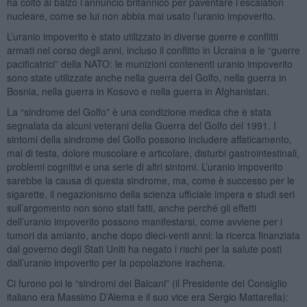
ha colto al balzo l’annuncio britannico per paventare l’escalation
nucleare, come se lui non abbia mai usato l’uranio impoverito.
L’uranio impoverito è stato utilizzato in diverse guerre e conflitti
armati nel corso degli anni, incluso il conflitto in Ucraina e le “guerre
pacificatrici” della NATO: le munizioni contenenti uranio impoverito
sono state utilizzate anche nella guerra del Golfo, nella guerra in
Bosnia, nella guerra in Kosovo e nella guerra in Afghanistan.
La “sindrome del Golfo” è una condizione medica che è stata
segnalata da alcuni veterani della Guerra del Golfo del 1991. I
sintomi della sindrome del Golfo possono includere affaticamento,
mal di testa, dolore muscolare e articolare, disturbi gastrointestinali,
problemi cognitivi e una serie di altri sintomi. L’uranio impoverito
sarebbe la causa di questa sindrome, ma, come è successo per le
sigarette, il negazionismo della scienza ufficiale impera e studi seri
sull’argomento non sono stati fatti, anche perché gli effetti
dell’uranio impoverito possono manifestarsi, come avviene per i
tumori da amianto, anche dopo dieci-venti anni: la ricerca finanziata
dal governo degli Stati Uniti ha negato i rischi per la salute posti
dall’uranio impoverito per la popolazione irachena.
Ci furono poi le “sindromi dei Balcani” (il Presidente del Consiglio
italiano era Massimo D’Alema e il suo vice era Sergio Mattarella):