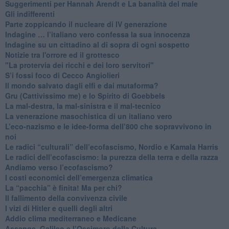
Suggerimenti per Hannah Arendt e La banalità del male
​Gli indifferenti
Parte zoppicando il nucleare di IV generazione
​Indagine … l’italiano vero confessa la sua innocenza
Indagine su un cittadino al di sopra di ogni sospetto
Notizie tra l'orrore ed il grottesco
"La protervia dei ricchi e dei loro servitori"
S’i fossi foco di Cecco Angiolieri
​Il mondo salvato dagli elfi e dai mutaforma?
Gru (Cattivissimo me) e lo Spirito di Goebbels
​La mal-destra, la mal-sinistra e il mal-tecnico
​La venerazione masochistica di un italiano vero
​L’eco-nazismo e le idee-forma dell’800 che sopravvivono in
noi
​Le radici “culturali” dell’ecofascismo, Nordio e Kamala Harris
Le radici dell’ecofascismo: la purezza della terra e della razza
Andiamo verso l’ecofascismo?
I costi economici dell’emergenza climatica
​La “pacchia” è finita! Ma per chi?
​Il fallimento della convivenza civile
​I vizi di Hitler e quelli degli altri
Addio clima mediterraneo e Medicane
​Assange, Galileo e l’Ossimoro della Cultura