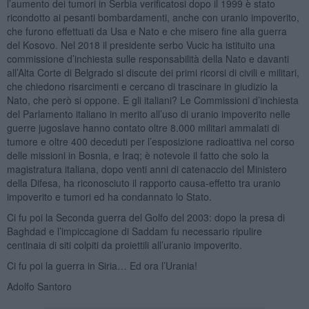
l’aumento dei tumori in Serbia verificatosi dopo il 1999 è stato
ricondotto ai pesanti bombardamenti, anche con uranio impoverito,
che furono effettuati da Usa e Nato e che misero fine alla guerra
del Kosovo. Nel 2018 il presidente serbo Vucic ha istituito una
commissione d’inchiesta sulle responsabilità della Nato e davanti
all’Alta Corte di Belgrado si discute dei primi ricorsi di civili e militari,
che chiedono risarcimenti e cercano di trascinare in giudizio la
Nato, che però si oppone. E gli italiani? Le Commissioni d’inchiesta
del Parlamento italiano in merito all’uso di uranio impoverito nelle
guerre jugoslave hanno contato oltre 8.000 militari ammalati di
tumore e oltre 400 deceduti per l’esposizione radioattiva nel corso
delle missioni in Bosnia, e Iraq; è notevole il fatto che solo la
magistratura italiana, dopo venti anni di catenaccio del Ministero
della Difesa, ha riconosciuto il rapporto causa-effetto tra uranio
impoverito e tumori ed ha condannato lo Stato.
Ci fu poi la Seconda guerra del Golfo del 2003: dopo la presa di
Baghdad e l’impiccagione di Saddam fu necessario ripulire
centinaia di siti colpiti da proiettili all’uranio impoverito.
Ci fu poi la guerra in Siria… Ed ora l’Urania!
Adolfo Santoro