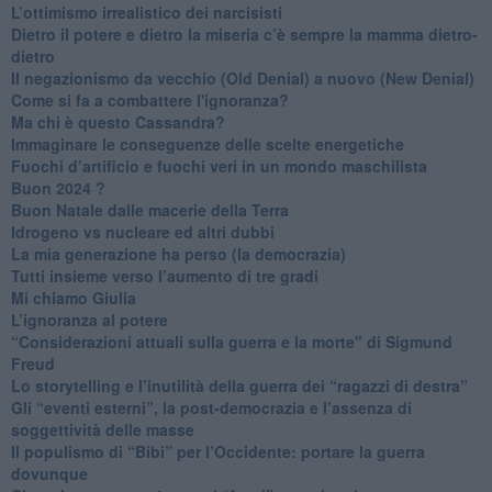
​L’ottimismo irrealistico dei narcisisti
​Dietro il potere e dietro la miseria c’è sempre la mamma dietro-
dietro
Il negazionismo da vecchio (Old Denial) a nuovo (New Denial)
Come si fa a combattere l'ignoranza?
Ma chi è questo Cassandra?
Immaginare le conseguenze delle scelte energetiche
​Fuochi d’artificio e fuochi veri in un mondo maschilista
Buon 2024 ?
​Buon Natale dalle macerie della Terra
​Idrogeno vs nucleare ed altri dubbi
​La mia generazione ha perso (la democrazia)
​Tutti insieme verso l’aumento di tre gradi
Mi chiamo Giulia
L’ignoranza al potere
​“Considerazioni attuali sulla guerra e la morte" di Sigmund
Freud
​Lo storytelling e l’inutilità della guerra dei “ragazzi di destra”
​Gli “eventi esterni”, la post-democrazia e l’assenza di
soggettività delle masse
​Il populismo di “Bibi” per l’Occidente: portare la guerra
dovunque