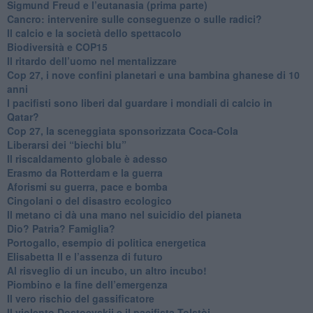
Sigmund Freud e l’eutanasia (prima parte)
Cancro: intervenire sulle conseguenze o sulle radici?
​Il calcio e la società dello spettacolo
Biodiversità e COP15
​Il ritardo dell’uomo nel mentalizzare
​Cop 27, i nove confini planetari e una bambina ghanese di 10
anni
​I pacifisti sono liberi dal guardare i mondiali di calcio in
Qatar?
​Cop 27, la sceneggiata sponsorizzata Coca-Cola
​Liberarsi dei “biechi blu”
Il riscaldamento globale è adesso
​Erasmo da Rotterdam e la guerra
​Aforismi su guerra, pace e bomba
Cingolani o del disastro ecologico
​Il metano ci dà una mano nel suicidio del pianeta
​Dio? Patria? Famiglia?
Portogallo, esempio di politica energetica
​Elisabetta II e l’assenza di futuro
Al risveglio di un incubo, un altro incubo!
​Piombino e la fine dell’emergenza
​Il vero rischio del gassificatore
​Il violento Dostoevskij e il pacifista Tolstòj