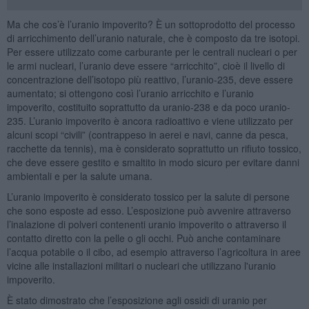
Ma che cos’è l’uranio impoverito? È un sottoprodotto del processo
di arricchimento dell’uranio naturale, che è composto da tre isotopi.
Per essere utilizzato come carburante per le centrali nucleari o per
le armi nucleari, l’uranio deve essere “arricchito”, cioè il livello di
concentrazione dell’isotopo più reattivo, l’uranio-235, deve essere
aumentato; si ottengono così l’uranio arricchito e l’uranio
impoverito, costituito soprattutto da uranio-238 e da poco uranio-
235. L’uranio impoverito è ancora radioattivo e viene utilizzato per
alcuni scopi “civili” (contrappeso in aerei e navi, canne da pesca,
racchette da tennis), ma è considerato soprattutto un rifiuto tossico,
che deve essere gestito e smaltito in modo sicuro per evitare danni
ambientali e per la salute umana.
L’uranio impoverito è considerato tossico per la salute di persone
che sono esposte ad esso. L’esposizione può avvenire attraverso
l’inalazione di polveri contenenti uranio impoverito o attraverso il
contatto diretto con la pelle o gli occhi. Può anche contaminare
l’acqua potabile o il cibo, ad esempio attraverso l’agricoltura in aree
vicine alle installazioni militari o nucleari che utilizzano l'uranio
impoverito.
È stato dimostrato che l’esposizione agli ossidi di uranio per