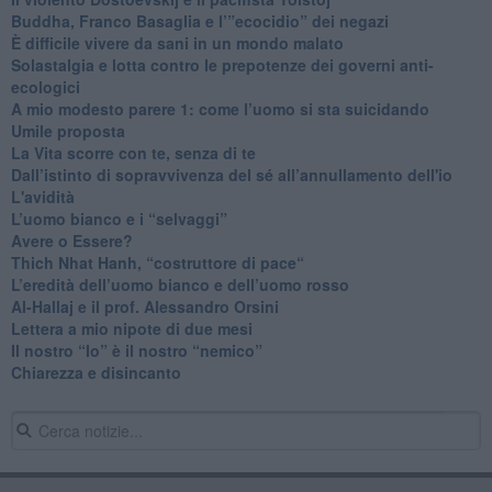
​Buddha, Franco Basaglia e l’”ecocidio” dei negazi
​È difficile vivere da sani in un mondo malato
Solastalgia e lotta contro le prepotenze dei governi anti-
ecologici
​A mio modesto parere 1: come l’uomo si sta suicidando
​Umile proposta
​La Vita scorre con te, senza di te
​Dall’istinto di sopravvivenza del sé all’annullamento dell'io
L'avidità
​L’uomo bianco e i “selvaggi”
​Avere o Essere?
​Thich Nhat Hanh, “costruttore di pace“
​L’eredità dell’uomo bianco e dell’uomo rosso
Al-Hallaj e il prof. Alessandro Orsini
​Lettera a mio nipote di due mesi
​Il nostro “Io” è il nostro “nemico”
​Chiarezza e disincanto