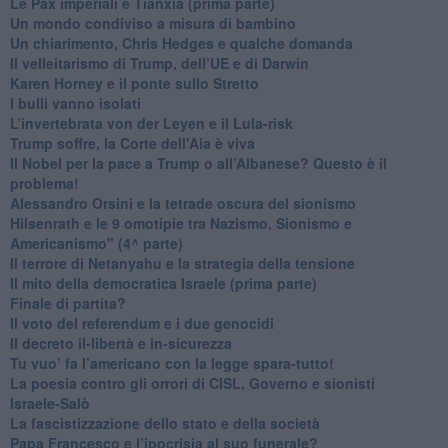
Le Pax imperiali e Tianxia (prima parte)
Un mondo condiviso a misura di bambino
​Un chiarimento, Chris Hedges e qualche domanda
Il velleitarismo di Trump, dell’UE e di Darwin
​Karen Horney e il ponte sullo Stretto
​I bulli vanno isolati
L’invertebrata von der Leyen e il Lula-risk
Trump soffre, la Corte dell'Aia è viva
​Il Nobel per la pace a Trump o all’Albanese? Questo è il
problema!
​Alessandro Orsini e la tetrade oscura del sionismo
​Hilsenrath e le 9 omotipie tra Nazismo, Sionismo e
Americanismo" (4^ parte)
​Il terrore di Netanyahu e la strategia della tensione
Il mito della democratica Israele (prima parte)
​Finale di partita?
​Il voto del referendum e i due genocidi
Il decreto il-libertà e in-sicurezza
Tu vuo’ fa l’americano con la legge spara-tutto!
La poesia contro gli orrori di CISL, Governo e sionisti
Israele-Salò
​La fascistizzazione dello stato e della società
Papa Francesco e l’ipocrisia al suo funerale?