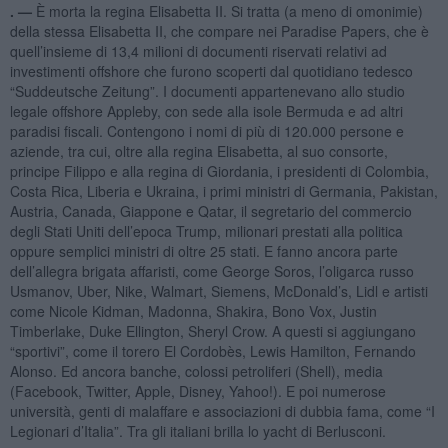
. —
È morta la regina Elisabetta II. Si tratta (a meno di omonimie)
della stessa Elisabetta II, che compare nei Paradise Papers, che è
quell’insieme di 13,4 milioni di documenti riservati relativi ad
investimenti offshore che furono scoperti dal quotidiano tedesco
“Suddeutsche Zeitung”. I documenti appartenevano allo studio
legale offshore Appleby, con sede alla isole Bermuda e ad altri
paradisi fiscali. Contengono i nomi di più di 120.000 persone e
aziende, tra cui, oltre alla regina Elisabetta, al suo consorte,
principe Filippo e alla regina di Giordania, i presidenti di Colombia,
Costa Rica, Liberia e Ukraina, i primi ministri di Germania, Pakistan,
Austria, Canada, Giappone e Qatar, il segretario del commercio
degli Stati Uniti dell’epoca Trump, milionari prestati alla politica
oppure semplici ministri di oltre 25 stati. E fanno ancora parte
dell’allegra brigata affaristi, come George Soros, l’oligarca russo
Usmanov, Uber, Nike, Walmart, Siemens, McDonald’s, Lidl e artisti
come Nicole Kidman, Madonna, Shakira, Bono Vox, Justin
Timberlake, Duke Ellington, Sheryl Crow. A questi si aggiungano
“sportivi”, come il torero El Cordobès, Lewis Hamilton, Fernando
Alonso. Ed ancora banche, colossi petroliferi (Shell), media
(Facebook, Twitter, Apple, Disney, Yahoo!). E poi numerose
università, genti di malaffare e associazioni di dubbia fama, come “I
Legionari d’Italia”. Tra gli italiani brilla lo yacht di Berlusconi.