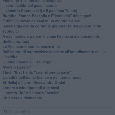
​Piombino e la fine dell’emergenza
​Il vero rischio del gassificatore
​Il violento Dostoevskij e il pacifista Tolstòj
​Buddha, Franco Basaglia e l’”ecocidio” dei negazi
​È difficile vivere da sani in un mondo malato
Solastalgia e lotta contro le prepotenze dei governi anti-
ecologici
​A mio modesto parere 1: come l’uomo si sta suicidando
​Umile proposta
​La Vita scorre con te, senza di te
​Dall’istinto di sopravvivenza del sé all’annullamento dell'io
L'avidità
​L’uomo bianco e i “selvaggi”
​Avere o Essere?
​Thich Nhat Hanh, “costruttore di pace“
​L’eredità dell’uomo bianco e dell’uomo rosso
Al-Hallaj e il prof. Alessandro Orsini
​Lettera a mio nipote di due mesi
​Il nostro “Io” è il nostro “nemico”
​Chiarezza e disincanto