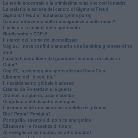
​La storia ancestrale e la primissima relazione con la madre
​La resistibile ascesa del cancro di Sigmund Freud
Sigmund Freud e l’eutanasia (prima parte)
Cancro: intervenire sulle conseguenze o sulle radici?
​Il calcio e la società dello spettacolo
Biodiversità e COP15
​Il ritardo dell’uomo nel mentalizzare
​Cop 27, i nove confini planetari e una bambina ghanese di 10
anni
​I pacifisti sono liberi dal guardare i mondiali di calcio in
Qatar?
​Cop 27, la sceneggiata sponsorizzata Coca-Cola
​Liberarsi dei “biechi blu”
Il riscaldamento globale è adesso
​Erasmo da Rotterdam e la guerra
​Aforismi su guerra, pace e bomba
Cingolani o del disastro ecologico
​Il metano ci dà una mano nel suicidio del pianeta
​Dio? Patria? Famiglia?
Portogallo, esempio di politica energetica
​Elisabetta II e l’assenza di futuro
Al risveglio di un incubo, un altro incubo!