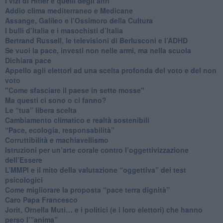
​I vizi di Hitler e quelli degli altri
Addio clima mediterraneo e Medicane
​Assange, Galileo e l’Ossimoro della Cultura
​I bulli d’Italia e i masochisti d’Italia
​Bertrand Russell, le televisioni di Berlusconi e l’ADHD
​Se vuoi la pace, investi non nelle armi, ma nella scuola
​Dichiara pace
​Appello agli elettori ad una scelta profonda del voto e del non
voto
"Come sfasciare il paese in sette mosse"
​Ma questi ci sono o ci fanno?
​Le “tua” libera scelta
Cambiamento climatico e realtà sostenibili
“Pace, ecologia, responsabilità”
​Corruttibilità e machiavellismo
Istruzioni per un’arte corale contro l’oggettivizzazione
dell’Essere
​L’MMPI e il mito della valutazione “oggettiva” dei test
psicologici
Come migliorare la proposta “pace terra dignità”
Caro Papa Francesco
​Jorit, Ornella Muti… e i politici (e i loro elettori) che hanno
perso l’”anima”