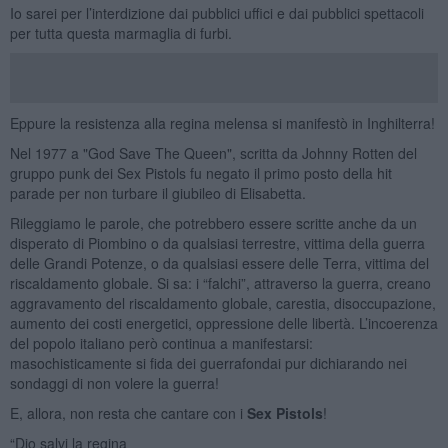
Io sarei per l’interdizione dai pubblici uffici e dai pubblici spettacoli
per tutta questa marmaglia di furbi.
Eppure la resistenza alla regina melensa si manifestò in Inghilterra!
Nel 1977 a "God Save The Queen", scritta da Johnny Rotten del
gruppo punk dei Sex Pistols fu negato il primo posto della hit
parade per non turbare il giubileo di Elisabetta.
Rileggiamo le parole, che potrebbero essere scritte anche da un
disperato di Piombino o da qualsiasi terrestre, vittima della guerra
delle Grandi Potenze, o da qualsiasi essere delle Terra, vittima del
riscaldamento globale. Si sa: i “falchi”, attraverso la guerra, creano
aggravamento del riscaldamento globale, carestia, disoccupazione,
aumento dei costi energetici, oppressione delle libertà. L’incoerenza
del popolo italiano però continua a manifestarsi:
masochisticamente si fida dei guerrafondai pur dichiarando nei
sondaggi di non volere la guerra!
E, allora, non resta che cantare con i
Sex Pistols
!
“Dio salvi la regina