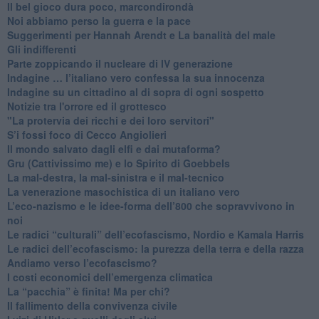
​Il bel gioco dura poco, marcondirondà
Noi abbiamo perso la guerra e la pace
Suggerimenti per Hannah Arendt e La banalità del male
​Gli indifferenti
Parte zoppicando il nucleare di IV generazione
​Indagine … l’italiano vero confessa la sua innocenza
Indagine su un cittadino al di sopra di ogni sospetto
Notizie tra l'orrore ed il grottesco
"La protervia dei ricchi e dei loro servitori"
S’i fossi foco di Cecco Angiolieri
​Il mondo salvato dagli elfi e dai mutaforma?
Gru (Cattivissimo me) e lo Spirito di Goebbels
​La mal-destra, la mal-sinistra e il mal-tecnico
​La venerazione masochistica di un italiano vero
​L’eco-nazismo e le idee-forma dell’800 che sopravvivono in
noi
​Le radici “culturali” dell’ecofascismo, Nordio e Kamala Harris
Le radici dell’ecofascismo: la purezza della terra e della razza
Andiamo verso l’ecofascismo?
I costi economici dell’emergenza climatica
​La “pacchia” è finita! Ma per chi?
​Il fallimento della convivenza civile