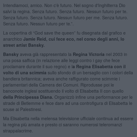
Intendiamoci, amico. Non c'è futuro. Nel sogno d'Inghilterra Dio
salvi la regina. Senza futuro. Senza futuro. Nessun futuro per te.
Senza futuro. Senza futuro. Nessun futuro per me. Senza futuro.
Senza futuro. Nessun futuro per te.”.
La copertina di “God save the queen” fu disegnata dal grafico e
anarchico
Jamie Reid, cui fece eco, nel corso degli anni, lo
street artist Bansky.
Bansky
aveva già rappresentato la
Regina Victoria
nel 2003 in
una posa saffica (in relazione alle leggi contro i gay che fece
proclamare durante il suo regno) e l
a Regina Elisabetta con il
volto di una scimmia
sullo sfondo di un bersaglio con i colori della
bandiera britannica; aveva anche raffigurato come scimmie i
parlamentari della Camera dei Comuni. Riprodusse poi le
banconote inglesi sostituendo il volto di Elisabetta II con quello
della Principessa Diana.
Organizzò infine una performance per le
strade di Betlemme e fece dare ad una controfigura di Elisabetta le
scuse ai Palestinesi.
Ma Elisabetta nella melensa televisione ufficiale continua ad essere
la regina più amata e presto ci saranno numerosi teleromanzi
strappalacrime.