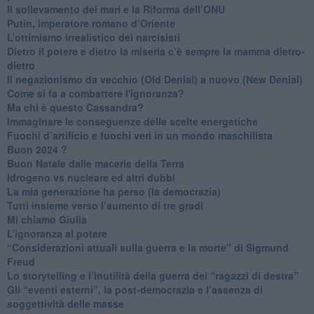
​Il sollevamento dei mari e la Riforma dell’ONU
Putin, imperatore romano d’Oriente
​L’ottimismo irrealistico dei narcisisti
​Dietro il potere e dietro la miseria c’è sempre la mamma dietro-
dietro
Il negazionismo da vecchio (Old Denial) a nuovo (New Denial)
Come si fa a combattere l'ignoranza?
Ma chi è questo Cassandra?
Immaginare le conseguenze delle scelte energetiche
​Fuochi d’artificio e fuochi veri in un mondo maschilista
Buon 2024 ?
​Buon Natale dalle macerie della Terra
​Idrogeno vs nucleare ed altri dubbi
​La mia generazione ha perso (la democrazia)
​Tutti insieme verso l’aumento di tre gradi
Mi chiamo Giulia
L’ignoranza al potere
​“Considerazioni attuali sulla guerra e la morte" di Sigmund
Freud
​Lo storytelling e l’inutilità della guerra dei “ragazzi di destra”
​Gli “eventi esterni”, la post-democrazia e l’assenza di
soggettività delle masse