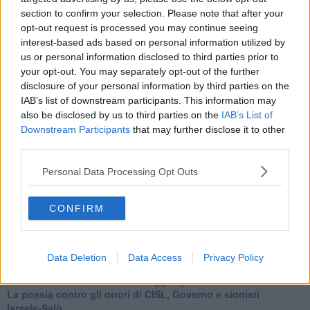
​I comici e il vittimismo paranoideo al potere
section to confirm your selection. Please note that after your
​La virtù secondo Confucio e Xi (seconda parte)
opt-out request is processed you may continue seeing
Le Pax imperiali e Tianxia (prima parte)
interest-based ads based on personal information utilized by
Un mondo condiviso a misura di bambino
us or personal information disclosed to third parties prior to
​Un chiarimento, Chris Hedges e qualche domanda
Il velleitarismo di Trump, dell’UE e di Darwin
your opt-out. You may separately opt-out of the further
​Karen Horney e il ponte sullo Stretto
disclosure of your personal information by third parties on the
​I bulli vanno isolati
IAB’s list of downstream participants. This information may
L’invertebrata von der Leyen e il Lula-risk
also be disclosed by us to third parties on the
IAB’s List of
Trump soffre, la Corte dell'Aia è viva
Downstream Participants
that may further disclose it to other
​Il Nobel per la pace a Trump o all’Albanese? Questo è il
third parties.
problema!
​Alessandro Orsini e la tetrade oscura del sionismo
Personal Data Processing Opt Outs
​Hilsenrath e le 9 omotipie tra Nazismo, Sionismo e
Americanismo" (4^ parte)
CONFIRM
​Il terrore di Netanyahu e la strategia della tensione
Il mito della democratica Israele (prima parte)
​Finale di partita?
​Il voto del referendum e i due genocidi
Data Deletion
Data Access
Privacy Policy
Il decreto il-libertà e in-sicurezza
Tu vuo’ fa l’americano con la legge spara-tutto!
La poesia contro gli orrori di CISL, Governo e sionisti
Israele-Salò