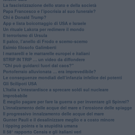
​La fascistizzazione dello stato e della società
Papa Francesco e l’ipocrisia al suo funerale?
​Chi è Donald Trump?
App e lista boicottaggio di USA e Israele
​Un rituale Lakota per redimere il mondo
Il terrorismo di Ursula
​Il palco, l’anello di Frodo e scemo-scemo
Esimio filosofo Galimberti
​I mattarelli e le mattarelle europei e italiani
​STRIP IN TRIP … un video da diffondere
"Chi può guidarci fuori dal caos?"
​Portoferraio alluvionata … era imprevedibile?
Le conseguenze mondiali dell’infanzia infelice dei potenti
​Gli Scilipoti USA
L’Italia s’intestardisce a sprecare soldi sul nucleare
improbabile
È meglio pagare per fare la guerra o per inventare gli Spinrel?
​L’innalzamento delle acque del mare e l’erosione delle spiagge
​Il progressivo innalzamento delle acque del mare
​Gunter Pauli e il desalinizzare meglio e a costo minore
I tipping points e la stupidità umana
​Il 58° rapporto Censis e gli italiani veri