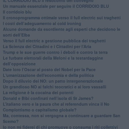
IL CORRIDOIO BLU il resoconto del convegno
Un manuale essenziale per seguire il CORRIDOIO BLU
Il corridoio blu
​Il cronoprogramma ottimale verso il full electric sui traghetti
​I costi dell’adeguamento al cold ironing
Alcune domande da esordiente agli esperti che decidono le
sorti dell’Elba
Verso il full electric a gestione pubblica dei traghetti​
​La Scienza dei Cittadini e i Cittadini per l’Aria
Trump e le sue guerre contro i deboli e contro la terra
​Le furbate elettorali della Meloni e la testardaggine
dell’opposizione
​Date loro l’Oscar al posto del Nobel per la Pace
L'umanizzazione dell'economia e della politica
​Dopo il diluvio dei NO: un patto intergenerazionale
​Un grandioso NO ai falchi teocratici e ai loro vassalli
La religione è la cocaina dei potenti
Donald e Bibi confinati nell’isola di St James?
L’italiano vero e la paura che al referendum vinca il No
​Complottismo o capitalismo globale?
​Ma, contessa, non si vergogna a continuare a guardare San
Scemo?
​Io non mi fiderei di chi promuove o consuma i riti collettivi