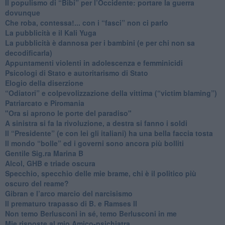
​Il populismo di “Bibi” per l’Occidente: portare la guerra
dovunque
​Che roba, contessa!... con i “fasci” non ci parlo
La pubblicità e il Kali Yuga
​La pubblicità è dannosa per i bambini (e per chi non sa
decodificarla)
​Appuntamenti violenti in adolescenza e femminicidi
​Psicologi di Stato e autoritarismo di Stato
Elogio della diserzione
“Odiatori” e colpevolizzazione della vittima (“victim blaming”)
​Patriarcato e Piromania
"Ora si aprono le porte del paradiso"
​A sinistra si fa la rivoluzione, a destra si fanno i soldi
​Il “Presidente” (e con lei gli italiani) ha una bella faccia tosta
​Il mondo “bolle” ed i governi sono ancora più bolliti
​Gentile Sig.ra Marina B
​Alcol, GHB e triade oscura
​Specchio, specchio delle mie brame, chi è il politico più
oscuro del reame?
​Gibran e l’arco marcio del narcisismo
​Il prematuro trapasso di B. e Ramses II
​Non temo Berlusconi in sé, temo Berlusconi in me
​Mie risposte al mio Amico-psichiatra