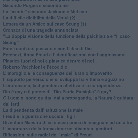
​Secondo Porges e secondo me
​La “mente” secondo Jackson e McLean
La difficile dicibilità della Verità (2)
​Lettera da un Amico sul caso Seung (1)
​Cronaca di una tragedia annunciata
"​La doppia visione della funzione della psichiatria e “il caso
Seung”
​Fare i conti col passato e con l’idea di Dio
​Ferenczi, Anna Freud e l’identificazione con l’aggresssore
Plastica fuori di noi e plastica dentro di noi
​Roberto Vecchioni e l’ecocidio
​L’imbroglio e le conseguenze dell’uranio impoverito
​Il rapporto perverso che si sviluppa tra vittima e aguzzino
L’erotomania, la dipendenza affettiva e la co-dipendenza
​Dio è gay o il potere di “Dio-Patria-Famiglia” è gay?
​Gli uomini sono guidati dalla propaganda, la Natura è guidata
dai fatti
La dipendenza dall’istituzione fa male
​Freud e la guerra che uccide i figli
​Diventare Maestro di se stesso prima di insegnare ad un altro
L’importanza della formazione nel diventare genitori
Riflessioni sulle radici del “male” di Freud