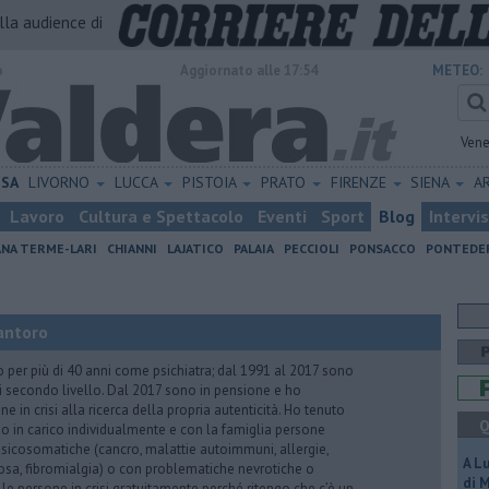
alla audience di
o
Aggiornato alle 17:54
METEO:
Vene
ISA
LIVORNO
LUCCA
PISTOIA
PRATO
FIRENZE
SIENA
A
Lavoro
Cultura e Spettacolo
Eventi
Sport
Blog
Intervi
ANA TERME-LARI
CHIANNI
LAJATICO
PALAIA
PECCIOLI
PONSACCO
PONTEDE
antoro
o per più di 40 anni come psichiatra; dal 1991 al 2017 sono
di secondo livello. Dal 2017 sono in pensione e ho
e in crisi alla ricerca della propria autenticità. Ho tenuto
Q
o in carico individualmente e con la famiglia persone
icosomatiche (cancro, malattie autoimmuni, allergie,
A L
iosa, fibromialgia) o con problematiche nevrotiche o
di 
 le persone in crisi gratuitamente perché ritengo che c’è un