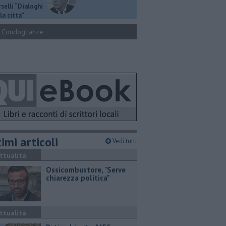
selli “Dialoghi
la città"
Condoglianze
imi articoli
Vedi tutti
ttualità
Ossicombustore, "Serve
chiarezza politica"
ttualità