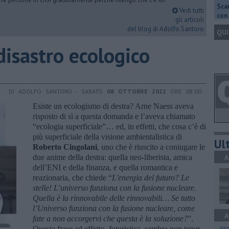
Scar
Vedi tutti
con 
gli articoli
del blog di Adolfo Santoro
QUI
disastro ecologico
DI ADOLFO SANTORO - SABATO
08 OTTOBRE 2022
ORE 08:00
Esiste un ecologismo di destra? Arne Naess aveva
risposto di sì a questa domanda e l’aveva chiamato
“ecologia superficiale”… ed, in effetti, che cosa c’è di
più superficiale della visione ambientalistica di
Ult
Roberto Cingolani
, uno che è riuscito a coniugare le
due anime della destra: quella neo-liberista, amica
A
dell’ENI e della finanza, e quella romantica e
reazionaria, che chiede “
L'energia del futuro? Le
stelle! L’universo funziona con la fusione nucleare.
Quella è la rinnovabile delle rinnovabili…
Se tutto
l’Universo funziona con la fusione nucleare, come
A
fate a non accorgervi che questa è la soluzione?
”.
Questa frase ad effetto, futuristica, sembra non tener