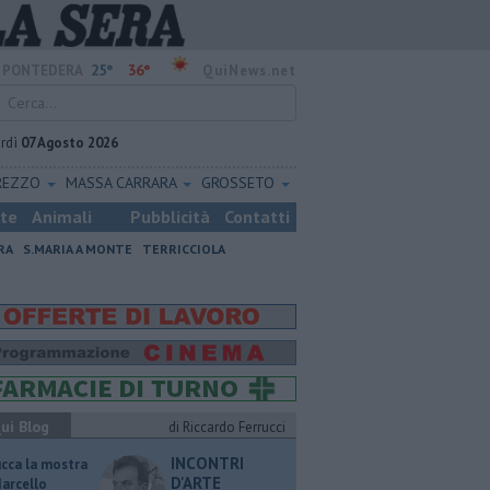
25°
36°
PONTEDERA
QuiNews.net
rdì
07 Agosto 2026
REZZO
MASSA CARRARA
GROSSETO
ste
Animali
Pubblicità
Contatti
RA
S.MARIA A MONTE
TERRICCIOLA
ui Blog
di Riccardo Ferrucci
INCONTRI
ucca la mostra
D'ARTE
Marcello