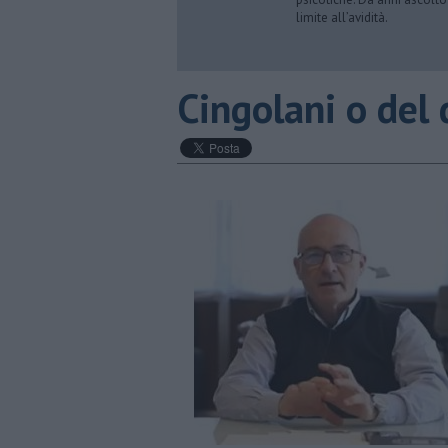
limite all’avidità.
Cingolani o del 