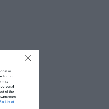
sonal or
ection to
ou may
 personal
out of the
 downstream
B’s List of