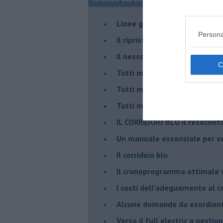
​Linee guida per organizzare 
Persona
​Il ripristino della natura sec
Il nesso tra cambiamenti cli
Tutti morimmo a stento (3)
Tutti morimmo a stento (2)
​Tutti morimmo a stento (1)
IL CORRIDOIO BLU il resocont
Un manuale essenziale per s
Il corridoio blu
​Il cronoprogramma ottimale ve
​I costi dell’adeguamento al c
Alcune domande da esordiente 
Verso il full electric a gestio