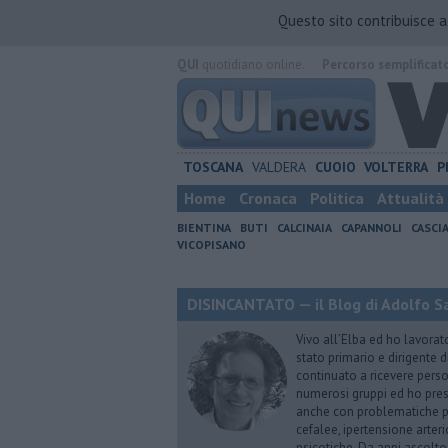
Questo sito contribuisce 
QUI
quotidiano online.
Percorso semplificat
TOSCANA
VALDERA
CUOIO
VOLTERRA
P
Home
Cronaca
Politica
Attualità
BIENTINA
BUTI
CALCINAIA
CAPANNOLI
CASCI
VICOPISANO
DISINCANTATO — il Blog di Adolfo S
Vivo all’Elba ed ho lavorat
stato primario e dirigente 
continuato a ricevere person
numerosi gruppi ed ho pres
anche con problematiche ps
cefalee, ipertensione arter
psicotiche. Da anni ascolto