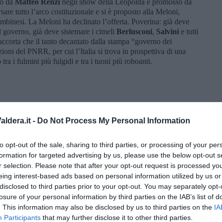
to da
Matteo Renzi
negli show della Leopolda e promosso da
sare tutto l’arco costituzionale e si è proposto alla Meloni,
ombinesi. La Meloni ha declinato l’offerta. Poverina: già deve
l governo, già deve sistemare i cimeli
Berlusconi
,
Salvini
e tutti
è accorta che il tanto decantato dalla stampa “governo dei
ioni del PNRR, per cui l’Italia si trova in prospettiva di una
tra i fulmini più fulgidi e tra i tuoni più roboanti.
ldera.it -
Do Not Process My Personal Information
to opt-out of the sale, sharing to third parties, or processing of your per
formation for targeted advertising by us, please use the below opt-out s
r selection. Please note that after your opt-out request is processed y
eing interest-based ads based on personal information utilized by us or
disclosed to third parties prior to your opt-out. You may separately opt-
losure of your personal information by third parties on the IAB’s list of
. This information may also be disclosed by us to third parties on the
IA
Participants
that may further disclose it to other third parties.
Adolfo Santoro