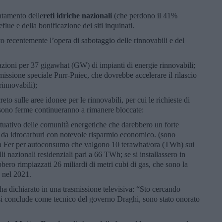
entamento delle
reti idriche nazionali
(che perdono il 41%
lue e della bonificazione dei siti inquinati.
to recentemente l’opera di sabotaggio delle rinnovabili e del
azioni per 37 gigawhat (GW) di impianti di energie rinnovabili;
issione speciale Pnrr-Pniec, che dovrebbe accelerare il rilascio
 rinnovabili);
eto sulle aree idonee per le rinnovabili, per cui le richieste di
e sono ferme continueranno a rimanere bloccate:
attuativo delle comunità energetiche che darebbero un forte
ci da idrocarburi con notevole risparmio economico. (sono
 da Fer per autoconsumo che valgono 10 terawhat/ora (TWh) sui
lli nazionali residenziali pari a 66 TWh; se si installassero in
ero rimpiazzati 26 miliardi di metri cubi di gas, che sono la
a nel 2021.
 ha dichiarato in una trasmissione televisiva: “Sto cercando
 si conclude come tecnico del governo Draghi, sono stato onorato