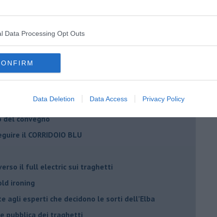
il civismo della complessità
l Data Processing Opt Outs
ondo la legge e l’impegno dei Cittadini
matici e salute umana
CONFIRM
Data Deletion
Data Access
Privacy Policy
o del convegno
eguire il CORRIDOIO BLU
rso il full electric sui traghetti
old ironing
agli esperti che decidono le sorti dell’Elba
ne pubblica dei traghetti​