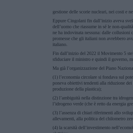
gestione delle scorie nucleari, nei costi e n
Eppure Cingolani fin dall’inizio aveva svel
dell’uomo che riassume in sé le non-qualità 
ne ha indovinata nessuna: dalle collusioni c
promesse che gli italiani non avrebbero avut
italiano.
Fin dall’inizio del 2022 il Movimento 5 stel
sfiduciare il ministro e quindi il governo, 
Ma già l’organizzazione del Piano Naziona
(1) l’economia circolare si fondava sul pote
poneva obiettivi tendenti alla riduzione dei 
produzione della plastica);
(2) l’ambiguità nella distinzione tra idrogeno
l’idrogeno verde (che è retto da energia gre
(3) l’assenza di chiari riferimenti allo svil
allevamenti, alla politica del chilometro zer
(4) la scarsità dell’investimento nell’ecomob