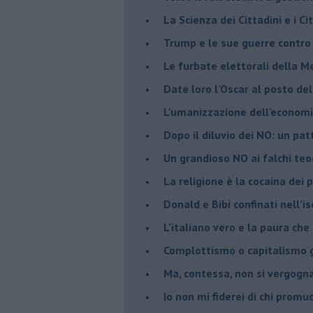
​La Scienza dei Cittadini e i Cit
Trump e le sue guerre contro i
​Le furbate elettorali della M
​Date loro l’Oscar al posto de
L'umanizzazione dell'economia
​Dopo il diluvio dei NO: un pa
​Un grandioso NO ai falchi teoc
La religione è la cocaina dei 
Donald e Bibi confinati nell’i
L’italiano vero e la paura che
​Complottismo o capitalismo 
​Ma, contessa, non si vergog
​Io non mi fiderei di chi promu