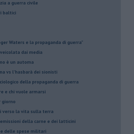
ia a guerra civile
i baltici
Roger Waters e la propaganda di guerra"
 veicolata dai media
omo è un automa
a vs l’hasbarà dei sionisti
ociologico della propaganda di guerra
ore e chi vuole armarsi
r giorno
i verso la vita sulla terra
 emissioni della carne e dei latticini
ne delle spese militari