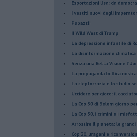
Esportazioni Usa: da democraz
​I vestiti nuovi degli imperator
​Pupazzi!
​Il Wild West di Trump
​La depressione infantile di 
​La disinformazione climatica
Senza una Retta Visione l’U
​La propaganda bellica nostran
​La cleptocrazia e lo studio s
​Uccidere per gioco: il cacciat
​La Cop 30 di Belem giorno pe
La Cop 30, i crimini e i misfatt
Arrostire il pianeta: le grandi
​Cop 30, uragani e riconversio