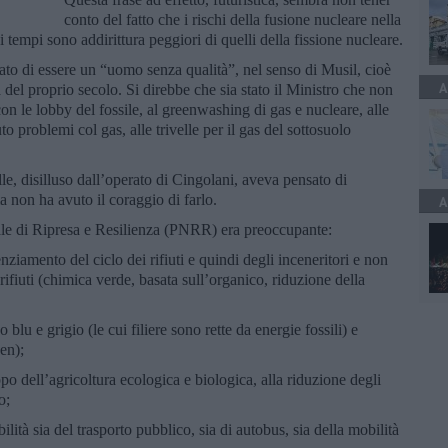
conto del fatto che i rischi della fusione nucleare nella
ei tempi sono addirittura peggiori di quelli della fissione nucleare.
ato di essere un “uomo senza qualità”, nel senso di Musil, cioè
A
del proprio secolo. Si direbbe che sia stato il Ministro che non
on le lobby del fossile, al greenwashing di gas e nucleare, alle
o problemi col gas, alle trivelle per il gas del sottosuolo
le, disilluso dall’operato di Cingolani, aveva pensato di
ma non ha avuto il coraggio di farlo.
A
le di Ripresa e Resilienza (PNRR) era preoccupante:
nziamento del ciclo dei rifiuti e quindi degli inceneritori e non
rifiuti (chimica verde, basata sull’organico, riduzione della
 blu e grigio (le cui filiere sono rette da energie fossili) e
en);
uppo dell’agricoltura ecologica e biologica, alla riduzione degli
o;
ilità sia del trasporto pubblico, sia di autobus, sia della mobilità