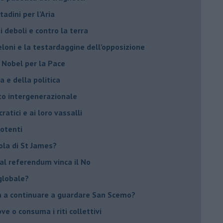
tadini per l’Aria
 deboli e contro la terra
eloni e la testardaggine dell’opposizione
l Nobel per la Pace
 e della politica
tto intergenerazionale
ratici e ai loro vassalli
potenti
sola di St James?
 al referendum vinca il No
globale?
na a continuare a guardare San Scemo?
ove o consuma i riti collettivi