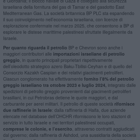
e Giordania; il blocco navale di Gaza è collegato alla sicurezza
israeliana della fornitura del gas di Tamar e del gasdotto East
Mediterranean Gas. La società britannica BP PLC sta espandendo
il suo coinvolgimento nell’economia israeliana, con licenze di
esplorazione confermate nel marzo 2025, che consentono a BP di
esplorare le distese marittime palestinesi sfruttate illegalmente da
Israele.
Per quanto riguarda il petrolio
BP e Chevron sono anche i
maggiori contributori alle
importazioni israeliane di petrolio
greggio
, in quanto principali proprietari rispettivamente
dell’oleodotto strategico azero Baku-Tbilisi-Ceyhan e di quello del
Consorzio Kazakh Caspian e dei relativi giacimenti petroliferi.
Ciascun conglomerato ha effettivamente
fornito l’8% del petrolio
greggio israeliano tra ottobre 2023 e luglio 2024,
integrato dalle
spedizioni di petrolio greggio provenienti dai giacimenti petroliferi
brasiliani, in cui Petrobras detiene le quote maggiori, e dal
carburante per aerei militari. Il petrolio di queste società
rifornisce
due raffinerie in Israele
: dalla raffineria di Haifa, due aziende
elencate nel database dell’OHCHR riforniscono le loro stazioni di
servizio in tutto Israele e nei territori palestinesi occupati,
comprese le colonie, e l’esercito
, attraverso contratti aggiudicati
dal governo; dalla raffineria di Ashdod, una sussidiaria della società