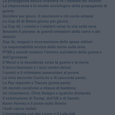
​La propaganda bellica nostrana vs l’hasbarà dei sionisti
​La cleptocrazia e lo studio sociologico della propaganda di
guerra
​Uccidere per gioco: il cacciatore e chi vuole armarsi
​La Cop 30 di Belem giorno per giorno
La Cop 30, i crimini e i misfatti verso la vita sulla terra
Arrostire il pianeta: le grandi emissioni della carne e dei
latticini
​Cop 30, uragani e riconversione delle spese militari
La responsabilità storica della morte sulla terra
PTSD e suicidi svelano l’intento suicidario della guerra e
dell’ignoranza
Il Wenzi e la decadenza verso la guerra e la morte
​Il tecno-fascismo e i suoi nemici delusi
​I comici e il vittimismo paranoideo al potere
​La virtù secondo Confucio e Xi (seconda parte)
Le Pax imperiali e Tianxia (prima parte)
Un mondo condiviso a misura di bambino
​Un chiarimento, Chris Hedges e qualche domanda
Il velleitarismo di Trump, dell’UE e di Darwin
​Karen Horney e il ponte sullo Stretto
​I bulli vanno isolati
L’invertebrata von der Leyen e il Lula-risk