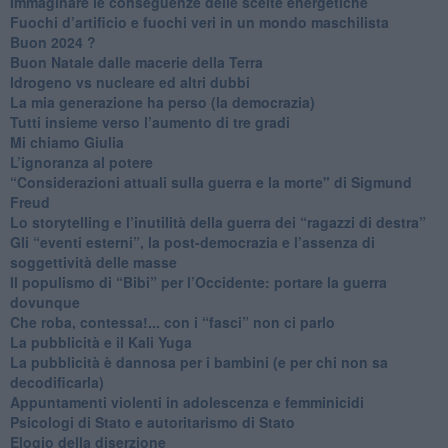
Immaginare le conseguenze delle scelte energetiche
​Fuochi d’artificio e fuochi veri in un mondo maschilista
Buon 2024 ?
​Buon Natale dalle macerie della Terra
​Idrogeno vs nucleare ed altri dubbi
​La mia generazione ha perso (la democrazia)
​Tutti insieme verso l’aumento di tre gradi
Mi chiamo Giulia
L’ignoranza al potere
​“Considerazioni attuali sulla guerra e la morte" di Sigmund
Freud
​Lo storytelling e l’inutilità della guerra dei “ragazzi di destra”
​Gli “eventi esterni”, la post-democrazia e l’assenza di
soggettività delle masse
​Il populismo di “Bibi” per l’Occidente: portare la guerra
dovunque
​Che roba, contessa!... con i “fasci” non ci parlo
La pubblicità e il Kali Yuga
​La pubblicità è dannosa per i bambini (e per chi non sa
decodificarla)
​Appuntamenti violenti in adolescenza e femminicidi
​Psicologi di Stato e autoritarismo di Stato
Elogio della diserzione