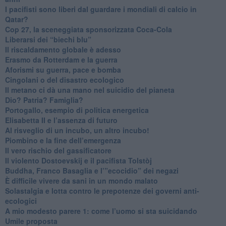
​I pacifisti sono liberi dal guardare i mondiali di calcio in
Qatar?
​Cop 27, la sceneggiata sponsorizzata Coca-Cola
​Liberarsi dei “biechi blu”
Il riscaldamento globale è adesso
​Erasmo da Rotterdam e la guerra
​Aforismi su guerra, pace e bomba
Cingolani o del disastro ecologico
​Il metano ci dà una mano nel suicidio del pianeta
​Dio? Patria? Famiglia?
Portogallo, esempio di politica energetica
​Elisabetta II e l’assenza di futuro
Al risveglio di un incubo, un altro incubo!
​Piombino e la fine dell’emergenza
​Il vero rischio del gassificatore
​Il violento Dostoevskij e il pacifista Tolstòj
​Buddha, Franco Basaglia e l’”ecocidio” dei negazi
​È difficile vivere da sani in un mondo malato
Solastalgia e lotta contro le prepotenze dei governi anti-
ecologici
​A mio modesto parere 1: come l’uomo si sta suicidando
​Umile proposta