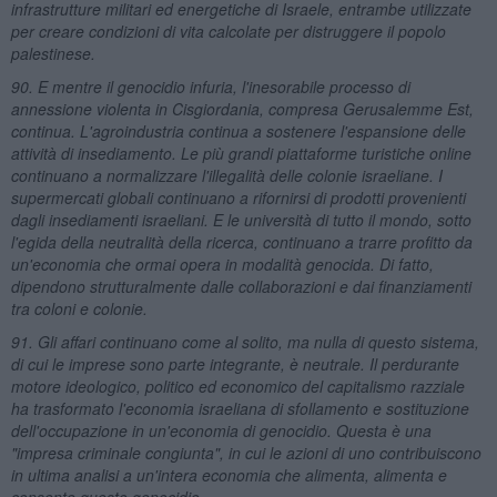
infrastrutture militari ed energetiche di Israele, entrambe utilizzate
per creare condizioni di vita calcolate per distruggere il popolo
palestinese.
90. E mentre il genocidio infuria, l'inesorabile processo di
annessione violenta in Cisgiordania, compresa Gerusalemme Est,
continua. L'agroindustria continua a sostenere l'espansione delle
attività di insediamento. Le più grandi piattaforme turistiche online
continuano a normalizzare l'illegalità delle colonie israeliane. I
supermercati globali continuano a rifornirsi di prodotti provenienti
dagli insediamenti israeliani. E le università di tutto il mondo, sotto
l'egida della neutralità della ricerca, continuano a trarre profitto da
un'economia che ormai opera in modalità genocida. Di fatto,
dipendono strutturalmente dalle collaborazioni e dai finanziamenti
tra coloni e colonie.
91. Gli affari continuano come al solito, ma nulla di questo sistema,
di cui le imprese sono parte integrante, è neutrale. Il perdurante
motore ideologico, politico ed economico del capitalismo razziale
ha trasformato l'economia israeliana di sfollamento e sostituzione
dell'occupazione in un'economia di genocidio. Questa è una
"impresa criminale congiunta", in cui le azioni di uno contribuiscono
in ultima analisi a un'intera economia che alimenta, alimenta e
consente questo genocidio.