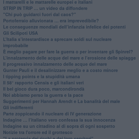
​I mattarelli e le mattarelle europei e italiani
​STRIP IN TRIP … un video da diffondere
"Chi può guidarci fuori dal caos?"
​Portoferraio alluvionata … era imprevedibile?
Le conseguenze mondiali dell’infanzia infelice dei potenti
​Gli Scilipoti USA
L’Italia s’intestardisce a sprecare soldi sul nucleare
improbabile
È meglio pagare per fare la guerra o per inventare gli Spinrel?
​L’innalzamento delle acque del mare e l’erosione delle spiagge
​Il progressivo innalzamento delle acque del mare
​Gunter Pauli e il desalinizzare meglio e a costo minore
I tipping points e la stupidità umana
​Il 58° rapporto Censis e gli italiani veri
​Il bel gioco dura poco, marcondirondà
Noi abbiamo perso la guerra e la pace
Suggerimenti per Hannah Arendt e La banalità del male
​Gli indifferenti
Parte zoppicando il nucleare di IV generazione
​Indagine … l’italiano vero confessa la sua innocenza
Indagine su un cittadino al di sopra di ogni sospetto
Notizie tra l'orrore ed il grottesco
"La protervia dei ricchi e dei loro servitori"