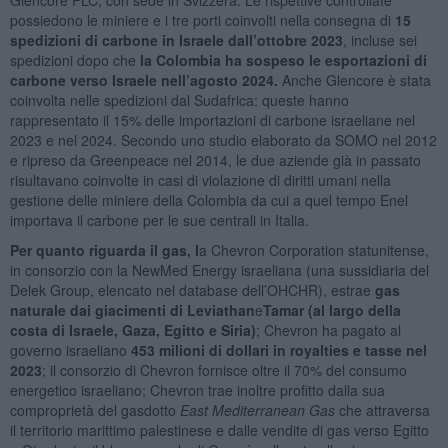
possiedono le miniere e i tre porti coinvolti nella consegna di
15
spedizioni di carbone in Israele dall’ottobre 2023
, incluse sei
spedizioni dopo che
la Colombia ha sospeso le esportazioni di
carbone verso Israele nell’agosto 2024
.
Anche Glencore è stata
coinvolta nelle spedizioni dal Sudafrica: queste hanno
rappresentato il 15% delle importazioni di carbone israeliane nel
2023 e nel 2024. Secondo uno studio elaborato da SOMO nel 2012
e ripreso da Greenpeace nel 2014, le due aziende già in passato
risultavano coinvolte in casi di violazione di diritti umani nella
gestione delle miniere della Colombia da cui a quel tempo Enel
importava il carbone per le sue centrali in Italia.
Per quanto riguarda il gas, l
a Chevron Corporation statunitense,
in consorzio con la NewMed Energy israeliana (una sussidiaria del
Delek Group, elencato nel database dell’OHCHR), estrae
gas
naturale dai giacimenti di Leviathan
e
Tamar (al largo della
costa di Israele, Gaza, Egitto e Siria)
; Chevron ha pagato al
governo israeliano
453 milioni di dollari in royalties e tasse nel
2023
; il consorzio di Chevron fornisce oltre il 70% del consumo
energetico israeliano; Chevron trae inoltre profitto dalla sua
comproprietà del gasdotto
East Mediterranean Gas
che attraversa
il territorio marittimo palestinese e dalle vendite di gas verso Egitto