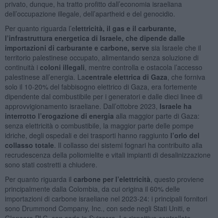
privato, dunque, ha tratto profitto dall’economia israeliana
dell’occupazione illegale, dell’apartheid e del genocidio.
Per quanto riguarda l’e
lettricità, il gas e il carburante,
l’infrastruttura energetica di Israele, che dipende dalle
importazioni di carburante e carbone, serve
sia Israele che il
territorio palestinese occupato, alimentando senza soluzione di
continuità i
coloni illegali
, mentre controlla e ostacola l’accesso
palestinese all’energia. La
centrale elettrica di Gaza
, che forniva
solo il 10-20% del fabbisogno elettrico di Gaza, era fortemente
dipendente dal combustibile per i generatori e dalle dieci linee di
approvvigionamento israeliane. Dall’ottobre 2023,
Israele ha
interrotto l’erogazione di energia
alla maggior parte di Gaza:
senza elettricità o combustibile, la maggior parte delle pompe
idriche, degli ospedali e dei trasporti hanno raggiunto
l’orlo del
collasso totale
. Il collasso dei sistemi fognari ha contribuito alla
recrudescenza della poliomielite e vitali impianti di desalinizzazione
sono stati costretti a chiudere.
Per quanto riguarda il
carbone per l’elettricità
, questo proviene
principalmente dalla Colombia, da cui origina il 60% delle
importazioni di carbone israeliane nel 2023-24: i principali fornitori
sono Drummond Company, Inc., con sede negli Stati Uniti, e
Glencore PLC, con sede in Svizzera. Le rispettive controllate