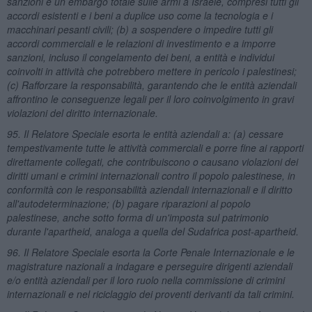
sanzioni e un embargo totale sulle armi a Israele, compresi tutti gli
accordi esistenti e i beni a duplice uso come la tecnologia e i
macchinari pesanti civili; (b) a sospendere o impedire tutti gli
accordi commerciali e le relazioni di investimento e a imporre
sanzioni, incluso il congelamento dei beni, a entità e individui
coinvolti in attività che potrebbero mettere in pericolo i palestinesi;
(c) Rafforzare la responsabilità, garantendo che le entità aziendali
affrontino le conseguenze legali per il loro coinvolgimento in gravi
violazioni del diritto internazionale.
95. Il Relatore Speciale esorta le entità aziendali a: (a) cessare
tempestivamente tutte le attività commerciali e porre fine ai rapporti
direttamente collegati, che contribuiscono o causano violazioni dei
diritti umani e crimini internazionali contro il popolo palestinese, in
conformità con le responsabilità aziendali internazionali e il diritto
all'autodeterminazione; (b) pagare riparazioni al popolo
palestinese, anche sotto forma di un'imposta sul patrimonio
durante l'apartheid, analoga a quella del Sudafrica post-apartheid.
96. Il Relatore Speciale esorta la Corte Penale Internazionale e le
magistrature nazionali a indagare e perseguire dirigenti aziendali
e/o entità aziendali per il loro ruolo nella commissione di crimini
internazionali e nel riciclaggio dei proventi derivanti da tali crimini.