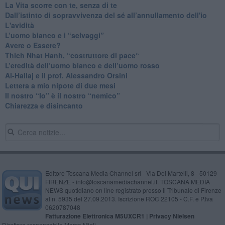
​La Vita scorre con te, senza di te
​Dall’istinto di sopravvivenza del sé all’annullamento dell'io
L'avidità
​L’uomo bianco e i “selvaggi”
​Avere o Essere?
​Thich Nhat Hanh, “costruttore di pace“
​L’eredità dell’uomo bianco e dell’uomo rosso
Al-Hallaj e il prof. Alessandro Orsini
​Lettera a mio nipote di due mesi
​Il nostro “Io” è il nostro “nemico”
​Chiarezza e disincanto
Editore Toscana Media Channel srl - Via Dei Martelli, 8 - 50129
FIRENZE - info@toscanamediachannel.it. TOSCANA MEDIA
NEWS quotidiano on line registrato presso il Tribunale di Firenze
al n. 5935 del 27.09.2013. Iscrizione ROC 22105 - C.F. e P.Iva
0620787048
Fatturazione Elettronica M5UXCR1 |
Privacy Nielsen
Direttore responsabile Marco Migli