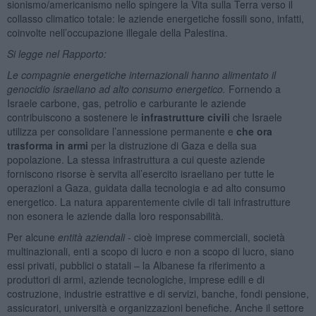
sionismo/americanismo nello spingere la Vita sulla Terra verso il
collasso climatico totale: le aziende energetiche fossili sono, infatti,
coinvolte nell’occupazione illegale della Palestina.
Si legge nel Rapporto:
Le compagnie energetiche internazionali hanno alimentato il
genocidio israeliano ad alto consumo energetico.
Fornendo a
Israele carbone, gas, petrolio e carburante le aziende
contribuiscono a sostenere le
infrastrutture civili
che Israele
utilizza per consolidare l’annessione permanente e
che ora
trasforma in armi
per la distruzione di Gaza e della sua
popolazione. La stessa infrastruttura a cui queste aziende
forniscono risorse è servita all’esercito israeliano per tutte le
operazioni a Gaza, guidata dalla tecnologia e ad alto consumo
energetico. La natura apparentemente civile di tali infrastrutture
non esonera le aziende dalla loro responsabilità.
Per alcune
entità aziendali
- cioè imprese commerciali, società
multinazionali, enti a scopo di lucro e non a scopo di lucro, siano
essi privati, pubblici o statali – la Albanese fa riferimento a
produttori di armi, aziende tecnologiche, imprese edili e di
costruzione, industrie estrattive e di servizi, banche, fondi pensione,
assicuratori, università e organizzazioni benefiche. Anche il settore