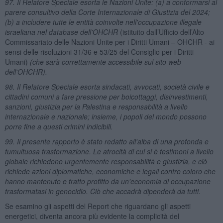
97. Il Relatore Speciale esorta le Nazioni Unite: (a) a conformarsi al
parere consultivo della Corte Internazionale di Giustizia del 2024;
(b) a includere tutte le entità coinvolte nell'occupazione illegale
israeliana nel database dell'OHCHR
(istituito dall’Ufficio dell’Alto
Commissariato delle Nazioni Unite per i Diritti Umani – OHCHR - ai
sensi delle risoluzioni 31/36 e 53/25 del Consiglio per i Diritti
Umani)
(che sarà correttamente accessibile sul sito web
dell'OHCHR).
98. Il Relatore Speciale esorta sindacati, avvocati, società civile e
cittadini comuni a fare pressione per boicottaggi, disinvestimenti,
sanzioni, giustizia per la Palestina e responsabilità a livello
internazionale e nazionale; insieme, i popoli del mondo possono
porre fine a questi crimini indicibili.
99. Il presente rapporto è stato redatto all'alba di una profonda e
tumultuosa trasformazione. Le atrocità di cui si è testimoni a livello
globale richiedono urgentemente responsabilità e giustizia, e ciò
richiede azioni diplomatiche, economiche e legali contro coloro che
hanno mantenuto e tratto profitto da un'economia di occupazione
trasformatasi in genocidio. Ciò che accadrà dipenderà da tutti.
Se esamino gli aspetti del Report che riguardano gli aspetti
energetici, diventa ancora più evidente la complicità del