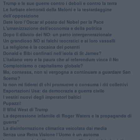
Trump e le sue guerre contro i deboli e contro la terra
​Le furbate elettorali della Meloni e la testardaggine
dell’opposizione
​Date loro l’Oscar al posto del Nobel per la Pace
L'umanizzazione dell'economia e della politica
​Dopo il diluvio dei NO: un patto intergenerazionale
​Un grandioso NO ai falchi teocratici e ai loro vassalli
La religione è la cocaina dei potenti
Donald e Bibi confinati nell’isola di St James?
L’italiano vero e la paura che al referendum vinca il No
​Complottismo o capitalismo globale?
​Ma, contessa, non si vergogna a continuare a guardare San
Scemo?
​Io non mi fiderei di chi promuove o consuma i riti collettivi
Esportazioni Usa: da democrazia a guerra civile
​I vestiti nuovi degli imperatori baltici
​Pupazzi!
​Il Wild West di Trump
​La depressione infantile di Roger Waters e la propaganda di
guerra"
​La disinformazione climatica veicolata dai media
Senza una Retta Visione l’Uomo è un automa