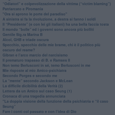
“Odiatori” e colpevolizzazione della vittima (“victim blaming”)
​Patriarcato e Piromania
"Ora si aprono le porte del paradiso"
​A sinistra si fa la rivoluzione, a destra si fanno i soldi
​Il “Presidente” (e con lei gli italiani) ha una bella faccia tosta
​Il mondo “bolle” ed i governi sono ancora più bolliti
​Gentile Sig.ra Marina B
​Alcol, GHB e triade oscura
​Specchio, specchio delle mie brame, chi è il politico più
oscuro del reame?
​Gibran e l’arco marcio del narcisismo
​Il prematuro trapasso di B. e Ramses II
​Non temo Berlusconi in sé, temo Berlusconi in me
​Mie risposte al mio Amico-psichiatra
​Secondo Porges e secondo me
​La “mente” secondo Jackson e McLean
La difficile dicibilità della Verità (2)
​Lettera da un Amico sul caso Seung (1)
​Cronaca di una tragedia annunciata
"​La doppia visione della funzione della psichiatria e “il caso
Seung”
​Fare i conti col passato e con l’idea di Dio