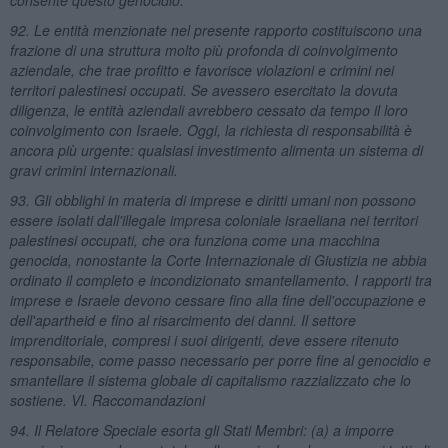
92. Le entità menzionate nel presente rapporto costituiscono una
frazione di una struttura molto più profonda di coinvolgimento
aziendale, che trae profitto e favorisce violazioni e crimini nei
territori palestinesi occupati. Se avessero esercitato la dovuta
diligenza, le entità aziendali avrebbero cessato da tempo il loro
coinvolgimento con Israele. Oggi, la richiesta di responsabilità è
ancora più urgente: qualsiasi investimento alimenta un sistema di
gravi crimini internazionali.
93. Gli obblighi in materia di imprese e diritti umani non possono
essere isolati dall'illegale impresa coloniale israeliana nei territori
palestinesi occupati, che ora funziona come una macchina
genocida, nonostante la Corte Internazionale di Giustizia ne abbia
ordinato il completo e incondizionato smantellamento. I rapporti tra
imprese e Israele devono cessare fino alla fine dell'occupazione e
dell'apartheid e fino al risarcimento dei danni. Il settore
imprenditoriale, compresi i suoi dirigenti, deve essere ritenuto
responsabile, come passo necessario per porre fine al genocidio e
smantellare il sistema globale di capitalismo razzializzato che lo
sostiene. VI. Raccomandazioni
94. Il Relatore Speciale esorta gli Stati Membri: (a) a imporre