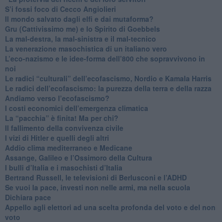
S’i fossi foco di Cecco Angiolieri
​Il mondo salvato dagli elfi e dai mutaforma?
Gru (Cattivissimo me) e lo Spirito di Goebbels
​La mal-destra, la mal-sinistra e il mal-tecnico
​La venerazione masochistica di un italiano vero
​L’eco-nazismo e le idee-forma dell’800 che sopravvivono in
noi
​Le radici “culturali” dell’ecofascismo, Nordio e Kamala Harris
Le radici dell’ecofascismo: la purezza della terra e della razza
Andiamo verso l’ecofascismo?
I costi economici dell’emergenza climatica
​La “pacchia” è finita! Ma per chi?
​Il fallimento della convivenza civile
​I vizi di Hitler e quelli degli altri
Addio clima mediterraneo e Medicane
​Assange, Galileo e l’Ossimoro della Cultura
​I bulli d’Italia e i masochisti d’Italia
​Bertrand Russell, le televisioni di Berlusconi e l’ADHD
​Se vuoi la pace, investi non nelle armi, ma nella scuola
​Dichiara pace
​Appello agli elettori ad una scelta profonda del voto e del non
voto