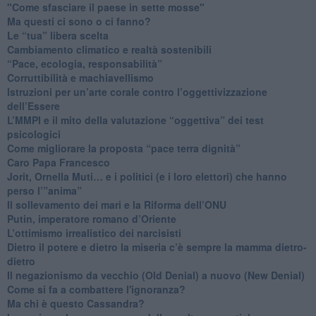
"Come sfasciare il paese in sette mosse"
​Ma questi ci sono o ci fanno?
​Le “tua” libera scelta
Cambiamento climatico e realtà sostenibili
“Pace, ecologia, responsabilità”
​Corruttibilità e machiavellismo
Istruzioni per un’arte corale contro l’oggettivizzazione
dell’Essere
​L’MMPI e il mito della valutazione “oggettiva” dei test
psicologici
Come migliorare la proposta “pace terra dignità”
Caro Papa Francesco
​Jorit, Ornella Muti… e i politici (e i loro elettori) che hanno
perso l’”anima”
​Il sollevamento dei mari e la Riforma dell’ONU
Putin, imperatore romano d’Oriente
​L’ottimismo irrealistico dei narcisisti
​Dietro il potere e dietro la miseria c’è sempre la mamma dietro-
dietro
Il negazionismo da vecchio (Old Denial) a nuovo (New Denial)
Come si fa a combattere l'ignoranza?
Ma chi è questo Cassandra?