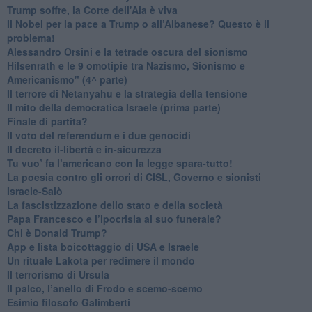
Trump soffre, la Corte dell'Aia è viva
​Il Nobel per la pace a Trump o all’Albanese? Questo è il
problema!
​Alessandro Orsini e la tetrade oscura del sionismo
​Hilsenrath e le 9 omotipie tra Nazismo, Sionismo e
Americanismo" (4^ parte)
​Il terrore di Netanyahu e la strategia della tensione
Il mito della democratica Israele (prima parte)
​Finale di partita?
​Il voto del referendum e i due genocidi
Il decreto il-libertà e in-sicurezza
Tu vuo’ fa l’americano con la legge spara-tutto!
La poesia contro gli orrori di CISL, Governo e sionisti
Israele-Salò
​La fascistizzazione dello stato e della società
Papa Francesco e l’ipocrisia al suo funerale?
​Chi è Donald Trump?
App e lista boicottaggio di USA e Israele
​Un rituale Lakota per redimere il mondo
Il terrorismo di Ursula
​Il palco, l’anello di Frodo e scemo-scemo
Esimio filosofo Galimberti