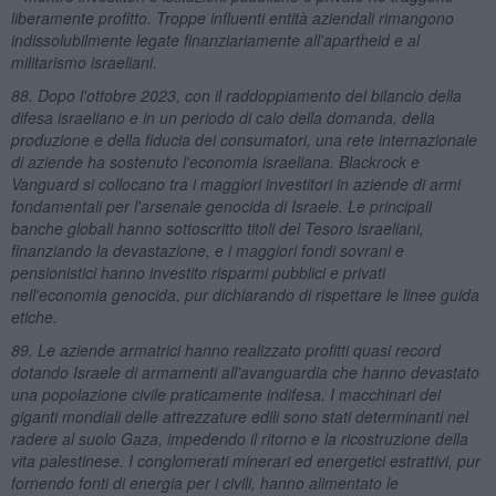
liberamente profitto. Troppe influenti entità aziendali rimangono
indissolubilmente legate finanziariamente all'apartheid e al
militarismo israeliani.
88. Dopo l'ottobre 2023, con il raddoppiamento del bilancio della
difesa israeliano e in un periodo di calo della domanda, della
produzione e della fiducia dei consumatori, una rete internazionale
di aziende ha sostenuto l'economia israeliana. Blackrock e
Vanguard si collocano tra i maggiori investitori in aziende di armi
fondamentali per l'arsenale genocida di Israele. Le principali
banche globali hanno sottoscritto titoli del Tesoro israeliani,
finanziando la devastazione, e i maggiori fondi sovrani e
pensionistici hanno investito risparmi pubblici e privati
nell'economia genocida, pur dichiarando di rispettare le linee guida
etiche.
89. Le aziende armatrici hanno realizzato profitti quasi record
dotando Israele di armamenti all'avanguardia che hanno devastato
una popolazione civile praticamente indifesa. I macchinari dei
giganti mondiali delle attrezzature edili sono stati determinanti nel
radere al suolo Gaza, impedendo il ritorno e la ricostruzione della
vita palestinese. I conglomerati minerari ed energetici estrattivi, pur
fornendo fonti di energia per i civili, hanno alimentato le