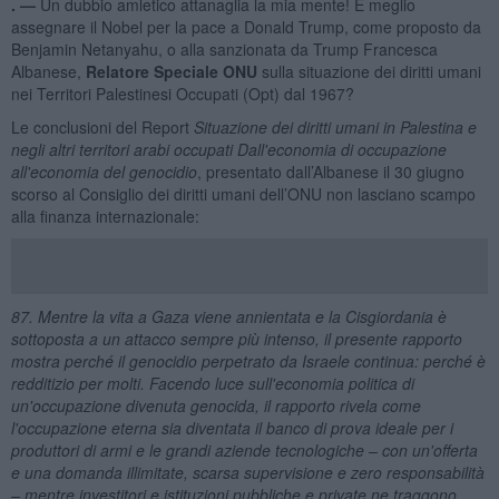
. —
Un dubbio amletico attanaglia la mia mente! È meglio
assegnare il Nobel per la pace a Donald Trump, come proposto da
Benjamin Netanyahu, o alla sanzionata da Trump Francesca
Albanese,
Relatore Speciale ONU
sulla situazione dei diritti umani
nei Territori Palestinesi Occupati (Opt) dal 1967?
Le conclusioni del Report
Situazione dei diritti umani in Palestina e
negli altri territori arabi occupati Dall'economia di occupazione
all'economia del genocidio
, presentato dall’Albanese il 30 giugno
scorso al Consiglio dei diritti umani dell’ONU non lasciano scampo
alla finanza internazionale:
87. Mentre la vita a Gaza viene annientata e la Cisgiordania è
sottoposta a un attacco sempre più intenso, il presente rapporto
mostra perché il genocidio perpetrato da Israele continua: perché è
redditizio per molti. Facendo luce sull'economia politica di
un'occupazione divenuta genocida, il rapporto rivela come
l'occupazione eterna sia diventata il banco di prova ideale per i
produttori di armi e le grandi aziende tecnologiche – con un'offerta
e una domanda illimitate, scarsa supervisione e zero responsabilità
– mentre investitori e istituzioni pubbliche e private ne traggono