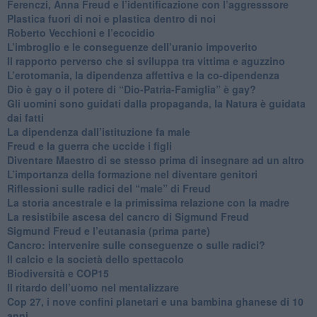
​Ferenczi, Anna Freud e l’identificazione con l’aggresssore
Plastica fuori di noi e plastica dentro di noi
​Roberto Vecchioni e l’ecocidio
​L’imbroglio e le conseguenze dell’uranio impoverito
​Il rapporto perverso che si sviluppa tra vittima e aguzzino
L’erotomania, la dipendenza affettiva e la co-dipendenza
​Dio è gay o il potere di “Dio-Patria-Famiglia” è gay?
​Gli uomini sono guidati dalla propaganda, la Natura è guidata
dai fatti
La dipendenza dall’istituzione fa male
​Freud e la guerra che uccide i figli
​Diventare Maestro di se stesso prima di insegnare ad un altro
L’importanza della formazione nel diventare genitori
Riflessioni sulle radici del “male” di Freud
​La storia ancestrale e la primissima relazione con la madre
​La resistibile ascesa del cancro di Sigmund Freud
Sigmund Freud e l’eutanasia (prima parte)
Cancro: intervenire sulle conseguenze o sulle radici?
​Il calcio e la società dello spettacolo
Biodiversità e COP15
​Il ritardo dell’uomo nel mentalizzare
​Cop 27, i nove confini planetari e una bambina ghanese di 10
anni