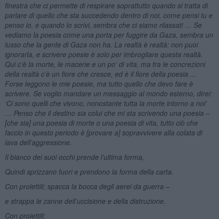
finestra che ci permette di respirare soprattutto quando si tratta di
parlare di quello che sta succedendo dentro di noi, come pensi tu e
penso io, e quando lo scrivi, sembra che ci siamo rilassati … Se
vediamo la poesia come una porta per fuggire da Gaza, sembra un
lusso che la gente di Gaza non ha. La realtà è realtà: non puoi
ignorarla, e scrivere poesie è solo per imbrogliare questa realtà.
Qui c’è la morte, le macerie e un po’ di vita, ma tra le concrezioni
della realtà c’è un fiore che cresce, ed è il fiore della poesia ...
Forse leggono le mie poesie, ma tutto quello che devo fare è
scrivere. Se voglio mandare un messaggio al mondo esterno, direi:
‘Ci sono quelli che vivono, nonostante tutta la morte intorno a noi’
… Penso che il destino sia colui che mi sta scrivendo una poesia –
[che sia] una poesia di morte o una poesia di vita, tutto ciò che
faccio in questo periodo è [provare a] sopravvivere alla colata di
lava dell’aggressione.
Il bianco dei suoi occhi prende l’ultima forma,
Quindi sprizzano fuori e prendono la forma della carta.
Con proiettili; spacca la bocca degli aerei da guerra –
e strappa le zanne dell’uccisione e della distruzione.
Con proiettili;