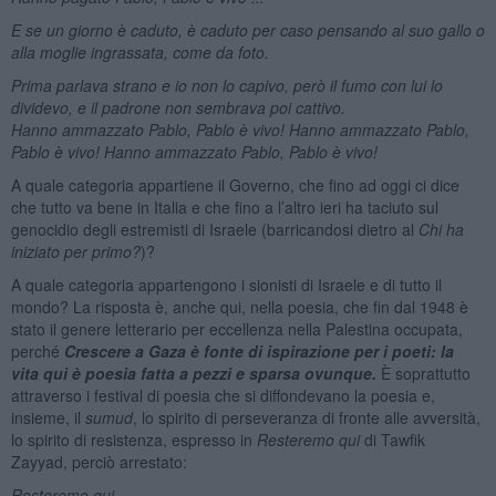
E se un giorno è caduto, è caduto per caso pensando al suo gallo o
alla moglie ingrassata, come da foto.
Prima parlava strano e io non lo capivo, però il fumo con lui lo
dividevo, e il padrone non sembrava poi cattivo.
Hanno ammazzato Pablo, Pablo è vivo! Hanno ammazzato Pablo,
Pablo è vivo! Hanno ammazzato Pablo, Pablo è vivo!
A quale categoria appartiene il Governo, che fino ad oggi ci dice
che tutto va bene in Italia e che fino a l’altro ieri ha taciuto sul
genocidio degli estremisti di Israele (barricandosi dietro al
Chi ha
iniziato per primo?
)?
A quale categoria appartengono i sionisti di Israele e di tutto il
mondo? La risposta è, anche qui, nella poesia, che fin dal 1948 è
stato il genere letterario per eccellenza nella Palestina occupata,
perché
Crescere a Gaza è fonte di ispirazione per i poeti: la
vita qui è poesia fatta a pezzi e sparsa ovunque.
È soprattutto
attraverso i festival di poesia che si diffondevano la poesia e,
insieme, il
sumud
, lo spirito di perseveranza di fronte alle avversità,
lo spirito di resistenza, espresso in
Resteremo qui
di Tawfik
Zayyad, perciò arrestato:
Resteremo qui