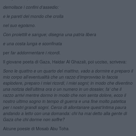
demolisce i confini d’assedio:
e le pareti del mondo che crolla
nel suo egoismo.
Con proiettili e sangue; disegna una patria libera
e una costa lunga e sconfinata
per
far addormentare i ricordi.
Il giovane poeta di Gaza, Haidar Al Ghazali, poi ucciso, scriveva:
Sono le quattro e un quarto del mattino, vado a dormire e preparo il
mio corpo all’eventualità che un razzo d’improvviso lo faccia
esplodere, preparo i miei ricordi, i miei sogni; in modo che diventino
una notizia dell’ultima ora o un numero in un dossier, fa’ che il
razzo arrivi mentre dormo in modo che non senta dolore, ecco il
nostro ultimo sogno in tempo di guerra e una fine molto patetica
per i nostri grandi sogni. Cerco di allontanare quest’intima paura
andando a letto con una domanda: chi ha mai detto alla gente di
Gaza che chi dorme non soffre?
Alcune poesie di Mosab Abu Toha