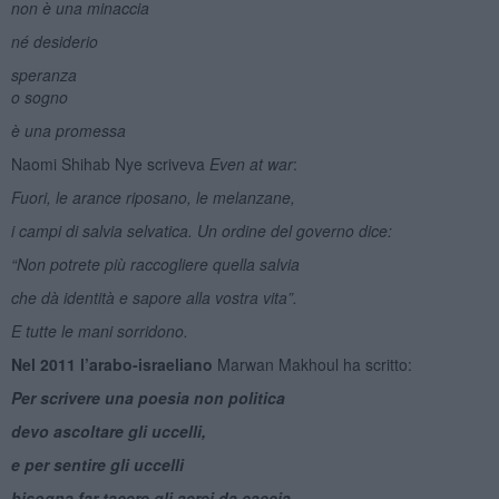
non è una minaccia
né desiderio
speranza
o sogno
è una promessa
Naomi Shihab Nye scriveva
Even at war
:
Fuori, le arance riposano, le melanzane,
i campi di salvia selvatica. Un ordine del governo dice:
“Non potrete più raccogliere quella salvia
che dà identità e sapore alla vostra vita”.
E tutte le mani sorridono.
Nel 2011 l’arabo-israeliano
Marwan Makhoul ha scritto:
Per scrivere una poesia non politica
devo ascoltare gli uccelli,
e per sentire gli uccelli
bisogna far tacere gli aerei da caccia…