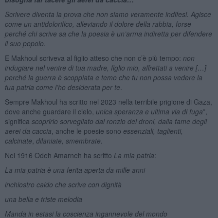
Scrivere diventa la prova che non siamo veramente indifesi. Agisce
come un antidolorifico, alleviando il dolore della rabbia, forse
perché chi scrive sa che la poesia è un’arma indiretta per difendere
il suo popolo.
E Makhoul scriveva al figlio atteso che non c’è più tempo:
non
indugiare nel ventre di tua madre, figlio mio, affrettati a venire […]
perché la guerra è scoppiata e temo che tu non possa vedere la
tua patria come l’ho desiderata per te
.
Sempre Makhoul ha scritto nel 2023 nella terribile prigione di Gaza,
dove anche guardare il cielo,
unica speranza e ultima via di fuga
”,
significa
scoprirlo sorvegliato dal ronzio dei droni, dalla fame degli
aerei da caccia
, anche le poesie sono
essenziali, taglienti,
calcinate
,
dilaniate, smembrate.
Nel 1916 Odeh Amarneh ha scritto
La mia patria
:
La mia patria è una ferita aperta da mille anni
inchiostro caldo che scrive con dignità
una bella e triste melodia
Manda in estasi la coscienza ingannevole del mondo