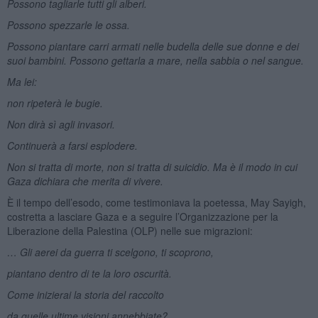
Possono tagliarle tutti gli alberi.
Possono spezzarle le ossa.
Possono piantare carri armati nelle budella delle sue donne e dei
suoi bambini. Possono gettarla a mare, nella sabbia o nel sangue.
Ma lei:
non ripeterà le bugie.
Non dirà sì agli invasori.
Continuerà a farsi esplodere.
Non si tratta di morte, non si tratta di suicidio. Ma è il modo in cui
Gaza dichiara che merita di vivere.
È il tempo dell’esodo, come testimoniava la poetessa, May Sayigh,
costretta a lasciare Gaza e a seguire l’Organizzazione per la
Liberazione della Palestina (OLP) nelle sue migrazioni:
… Gli aerei da guerra ti scelgono, ti scoprono,
piantano dentro di te la loro oscurità.
Come inizierai la storia del raccolto
da quelle ultime visioni annebbiate?