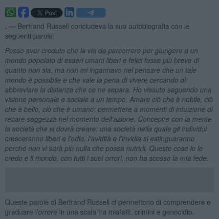
. —
Bertrand Russell concludeva la sua autobiografia con le
seguenti parole:
Posso aver creduto che la via da percorrere per giungere a un
mondo popolato di esseri umani liberi e felici fosse più breve di
quanto non sia, ma non mi ingannavo nel pensare che un tale
mondo è possibile e che vale la pena di vivere cercando di
abbreviare la distanza che ce ne separa. Ho vissuto seguendo una
visione personale e sociale a un tempo. Amare ciò che è nobile, ciò
che è bello, ciò che è umano; permettere a momenti di intuizione di
recare saggezza nel momento dell’azione. Concepire con la mente
la società che si dovrà creare: una società nella quale gli individui
cresceranno liberi e l’odio, l’avidità e l’invidia si estingueranno
perché non vi sarà più nulla che possa nutrirli. Queste cose io le
credo e il mondo, con tutti i suoi orrori, non ha scosso la mia fede.
Queste parole di Bertrand Russell ci permettono di comprendere e
graduare l’
orrore
in una scala tra misfatti, crimini e genocidio.