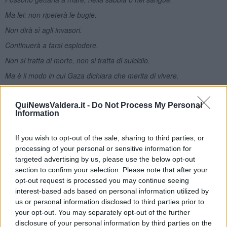
Ma lei: non ripeterà le bugie.
Non dirà sì agli invasori.
Continuerà a farsi esplodere.
Non si tratta di morte, non si tratta di suicidio.
Ma è il modo in cui Gaza dichiara che merita di vivere.
Nel 2008, a seguito della delusione causata dalla corruzione
dell’OLP e del conseguente fallimento degli Accordi di Oslo (che
QuiNewsValdera.it -
Do Not Process My Personal
così lasciava spazio all’ascesa dei collusi Hamas e Netanyahu)
Information
Yousef al-Deek irrideva:
Chi non rompe le scatole
If you wish to opt-out of the sale, sharing to third parties, or
processing of your personal or sensitive information for
O non vede come la scimmia si aggira furtiva,
targeted advertising by us, please use the below opt-out
Venga nello Stato di Abbas.
section to confirm your selection. Please note that after your
opt-out request is processed you may continue seeing
Uno Stato ormai addomesticato
interest-based ads based on personal information utilized by
dove non c’è autorità nell’“Autorità”
us or personal information disclosed to third parties prior to
Se un ladro non si presenta in tribunale
your opt-out. You may separately opt-out of the further
disclosure of your personal information by third parties on the