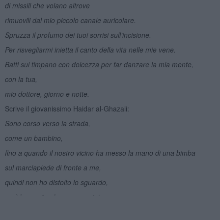
di missili che volano altrove
rimuovili dal mio piccolo canale auricolare.
Spruzza il profumo dei tuoi sorrisi sull’incisione.
Per risvegliarmi inietta il canto della vita nelle mie vene.
Batti sul timpano con dolcezza per far danzare la mia mente,
con la tua,
mio dottore, giorno e notte.
Scrive il giovanissimo Haidar al-Ghazali:
Sono corso verso la strada,
come un bambino,
fino a quando il nostro vicino ha messo la mano di una bimba
sul marciapiede di fronte a me,
quindi non ho distolto lo sguardo,
così ho capito che ero cresciuto.
Yousef Elqedra ha scritto: