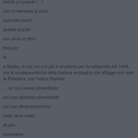
senza un popolo (...)
non ti interessa la pace
vuoi solo pezzi …
questo puzzle
non avrà un lieto
fine per
te
e
Nakba
, in cui non c’è più il rimpianto per la catastrofe del 1948,
ma la consapevolezza della frattura ecologica che affligge non solo
la Palestina, ma l’intero Pianeta:
… lei non aveva dimenticato
noi non abbiamo dimenticato
noi non dimenticheremo
nelle vene radici
di ulivi
torneremo