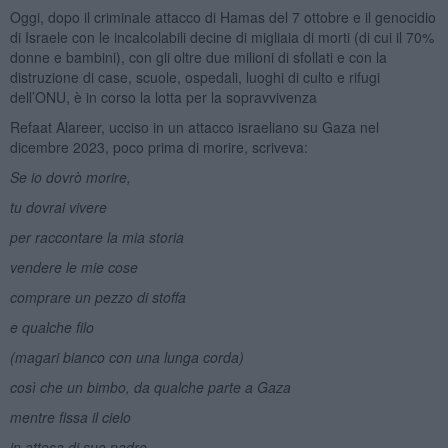
Oggi, dopo il criminale attacco di Hamas del 7 ottobre e il genocidio
di Israele con le incalcolabili decine di migliaia di morti (di cui il 70%
donne e bambini), con gli oltre due milioni di sfollati e con la
distruzione di case, scuole, ospedali, luoghi di culto e rifugi
dell’ONU, è in corso la lotta per la sopravvivenza
Refaat Alareer, ucciso in un attacco israeliano su Gaza nel
dicembre 2023, poco prima di morire, scriveva:
Se io dovrò morire,
tu dovrai vivere
per raccontare la mia storia
vendere le mie cose
comprare un pezzo di stoffa
e qualche filo
(magari bianco con una lunga corda)
così che un bimbo, da qualche parte a Gaza
mentre fissa il cielo
in attesa di suo padre