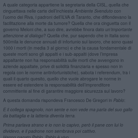
A quale categoria appartiene la segretaria della CISL, quella che
cinguettava nelle carte dell’inchiesta
Ambiente Svenduto
con
l’uomo dei Riva, i padroni dell’ILVA di Taranto, che diffondevano la
facilitazione alla morte da tumore? Quella che ora cinguetta con il
governo Meloni che, a suo dire, avrebbe finora dato
un’importante
attenzione al dialogo
? Quella che, pur sapendo che in Italia sono
500mila le denunce annuali di infortunio sul lavoro, che sono quasi
1000 i morti (in media 3 al giorno) e che la causa fondamentale di
queste morti sono gli appalti e i sub-appalti (dove l’impresa
appaltante non ha responsabilità sulle morti che avvengono in
aziende appaltate, prive di solidità finanziaria e spesso non in
regola con le norme antinfortunistiche), sabota i referendum, tra i
quali il quarto quesito, quello che vuole abrogare le norme in
essere ed estendere la responsabilità dell’imprenditore
committente al fine di garantire maggiore sicurezza sul lavoro?
A questa domanda rispondeva Francesco De Gregori in
Pablo
:
E il collega spagnolo, non sente e non vede ma parla del suo gallo
da battaglia e la latteria diventa terra.
Prima parlava strano e io non lo capivo, però il pane con lui lo
dividevo, e il padrone non sembrava poi cattivo.
Hanno pagato Pablo, Pablo è vivo ...