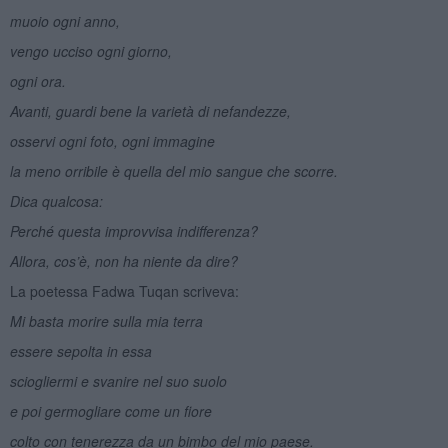
muoio ogni anno,
vengo ucciso ogni giorno,
ogni ora.
Avanti, guardi bene la varietà di nefandezze,
osservi ogni foto, ogni immagine
la meno orribile è quella del mio sangue che scorre.
Dica qualcosa:
Perché questa improvvisa indifferenza?
Allora, cos’è, non ha niente da dire?
La poetessa Fadwa Tuqan scriveva:
Mi basta morire sulla mia terra
essere sepolta in essa
sciogliermi e svanire nel suo suolo
e poi germogliare come un fiore
colto con tenerezza da un bimbo del mio paese.