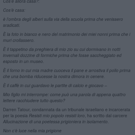
Cos’è allora casa?
:
Cos’è casa:
è l’ombra degli alberi sulla via della scuola prima che venissero
sradicati.
È la foto in bianco e nero del matrimonio dei miei nonni prima che i
muri crollassero.
È il tappetino da preghiera di mio zio su cui dormivano in notti
invernali dozzine di formiche prima che fosse saccheggiato ed
esposto in un museo.
È il forno in cui mia madre cuoceva il pane e arrostiva il pollo prima
che una bomba riducesse la nostra dimora in cenere.
È il caffè in cui guardavo le partite di calcio e giocavo –
Mio figlio mi interrompe: come può una parola di appena quattro
lettere racchiudere tutto questo?
Darren Tatour, condannata da un tribunale israeliano e incarcerata
per la poesia
Resisti mio popolo resisti loro
, ha scritto dal carcere
Allucinazione di una poetessa prigioniera in isolamento
.
Non c’è luce nella mia prigione