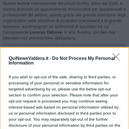
Questo festival internazionale dei piccoli birrifici, attivo dal 2006, è
oramai diventato un appuntamento irrinunciabile per appassionati e
professionisti del settore, questo grazie alla grande attenzione degli
organizzatori nella selezione di produttori interessanti e di grande
spessore, accompagnati da testimonial di successo tra cui
l’onnipresente
Lorenzo Dabove
, in arte Kuaska, con ben due
laboratori con prenotazione obbligatoria.
QuiNewsValdera.it -
Do Not Process My Personal
Information
Il Villaggio della Birra, evento sempre più cosmopolita, da qualche
anno si è aperto anche a nuovi paesi oltre al Belgio e all’Italia, tra i
birrifici presenti ci saranno anche il norvegese Lervig di Stavanger,
If you wish to opt-out of the sale, sharing to third parties, or
dalla Spagna La Pirata di Súria Barcellona, i birrifici olandesi
processing of your personal or sensitive information for
Brouwerij Frontaal di Breda e Brouwerij Kees di Middelburg.
targeted advertising by us, please use the below opt-out
Di tutto rispetto anche i birrifici italiani presenti con Brasseria della
section to confirm your selection. Please note that after your
Fonte, Bonavena, Busa dei Briganti, La Diana, Lieviteria e L’Olmaia.
opt-out request is processed you may continue seeing
Spettacolare rappresentanza dal Belgio con Hof ten Dormaal
interest-based ads based on personal information utilized by
Tildonk, Brouwerij De Ranke di Dottignies e, dalle Fiandre
us or personal information disclosed to third parties prior to
occidentali, De Dolle Brouwers.
your opt-out. You may separately opt-out of the further
disclosure of your personal information by third parties on the
Insomma, per chi ama la birra di grandissima qualità il
Villaggio