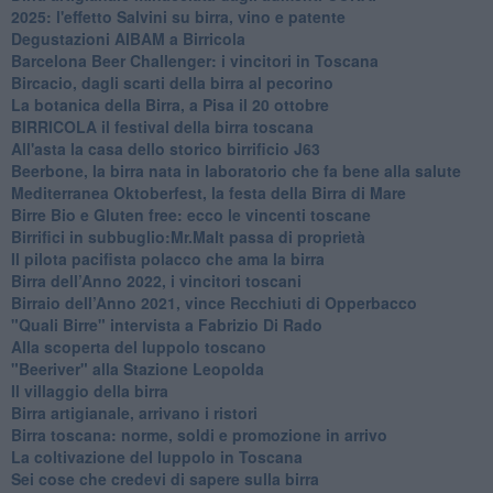
​2025: l'effetto Salvini su birra, vino e patente
​Degustazioni AIBAM a Birricola
​Barcelona Beer Challenger: i vincitori in Toscana
Bircacio, dagli scarti della birra al pecorino
​La botanica della Birra, a Pisa il 20 ottobre
BIRRICOLA il festival della birra toscana
​All'asta la casa dello storico birrificio J63
Beerbone, la birra nata in laboratorio che fa bene alla salute
Mediterranea Oktoberfest, la festa della Birra di Mare
​Birre Bio e Gluten free: ecco le vincenti toscane
​Birrifici in subbuglio:Mr.Malt passa di proprietà
​Il pilota pacifista polacco che ama la birra
​Birra dell’Anno 2022, i vincitori toscani
Birraio dell’Anno 2021, vince Recchiuti di Opperbacco
"Quali Birre" intervista a Fabrizio Di Rado
​Alla scoperta del luppolo toscano
"Beeriver" alla Stazione Leopolda
Il villaggio della birra
Birra artigianale, arrivano i ristori
Birra toscana: norme, soldi e promozione in arrivo
La coltivazione del luppolo in Toscana
Sei cose che credevi di sapere sulla birra