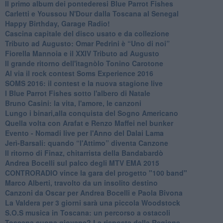
​Il primo album dei pontederesi Blue Parrot Fishes
Carletti e Youssou N'Dour dalla Toscana al Senegal
Happy Birthday, Garage Radio!
​Cascina capitale del disco usato e da collezione
Tributo ad Augusto: Omar Pedrini è “Uno di noi”
​Fiorella Mannoia e il XXIV Tributo ad Augusto
Il grande ritorno dell'itagnòlo Tonino Carotone
​Al via il rock contest Soms Experience 2016
​SOMS 2016: il contest e la nuova stagione live
I Blue Parrot Fishes sotto l'albero di Natale
Bruno Casini: la vita, l'amore, le canzoni
​Lungo i binari,alla conquista del Sogno Americano
​Quella volta con Arafat e Renzo Maffei nel bunker
​Evento - Nomadi live per l'Anno del Dalai Lama
Jerì-Barsali: quando “l'Attimo” diventa Canzone
Il ritorno di Finaz, chitarrista della Bandabardò
Andrea Bocelli sul palco degli MTV EMA 2015
CONTRORADIO vince la gara del progetto "100 band"
Marco Alberti, travolto da un insolito destino
Canzoni da Oscar per Andrea Bocelli e Paola Bivona
La Valdera per 3 giorni sarà una piccola Woodstock
S.O.S musica in Toscana: un percorso a ostacoli
​Toscana suona giovane? La risposta della Regione