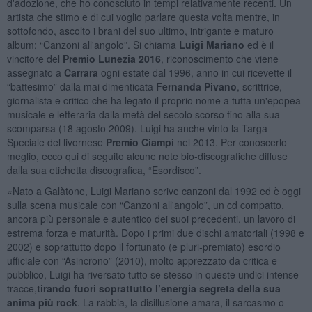
d'adozione, che ho conosciuto in tempi relativamente recenti. Un
artista che stimo e di cui voglio parlare questa volta mentre, in
sottofondo, ascolto i brani del suo ultimo, intrigante e maturo
album: “Canzoni all'angolo”. Si chiama
Luigi Mariano
ed è il
vincitore del
Premio Lunezia 2016
, riconoscimento che viene
assegnato a
Carrara
ogni estate dal 1996, anno in cui ricevette il
“battesimo” dalla mai dimenticata
Fernanda Pivano
, scrittrice,
giornalista e critico che ha legato il proprio nome a tutta un'epopea
musicale e letteraria dalla metà del secolo scorso fino alla sua
scomparsa (18 agosto 2009). Luigi ha anche vinto la Targa
Speciale del livornese
Premio Ciampi
nel 2013. Per conoscerlo
meglio, ecco qui di seguito alcune note bio-discografiche diffuse
dalla sua etichetta discografica, “Esordisco”.
«Nato a Galàtone, Luigi Mariano scrive canzoni dal 1992 ed è oggi
sulla scena musicale con “Canzoni all'angolo”, un cd compatto,
ancora più personale e autentico dei suoi precedenti, un lavoro di
estrema forza e maturità. Dopo i primi due dischi amatoriali (1998 e
2002) e soprattutto dopo il fortunato (e pluri-premiato) esordio
ufficiale con “Asincrono” (2010), molto apprezzato da critica e
pubblico, Luigi ha riversato tutto se stesso in queste undici intense
tracce,
tirando fuori soprattutto l’energia segreta della sua
anima più rock
. La rabbia, la disillusione amara, il sarcasmo o