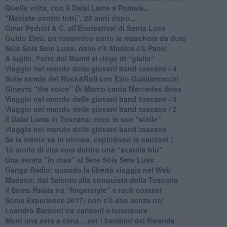
Quella volta, con il Dalai Lama a Pomaia...
​“Maciste contro tutti”, 25 anni dopo...
​Omar Pedrini & C. all'Ecofestival di Santa Luce
Guido Elmi: un romantico sotto la maschera da duro
Sete Soís Sete Luas: dove c'è Musica c'è Pace!
​A luglio, Forte dei Marmi si tinge di “giallo”
Viaggio nel mondo delle giovani band toscane / 4
Sulle strade del Rock&Roll con Ezio Guaitamacchi
​Ginevra “the voice” Di Marco canta Mercedes Sosa
Viaggio nel mondo delle giovani band toscane / 3
​Viaggio nel mondo delle giovani band toscane / 2
Il Dalai Lama in Toscana: ecco le sue “stelle”
Viaggio nel mondo delle giovani band toscane
Se la mente va in trincea, esplodono le canzoni !
​10 storie di vita vera dentro una “scatola blu”
​Una serata “in rosa” al Sete Sóis Sete Luas
Ganga Radio: quando la libertà viaggia nel Web
Mariano: dal Salento alla conquista della Toscana
​Il Soms Palaia tra “fingerstyle” e rock contest
Soms Experience 2017: non c'è due senza tre!
​Leandro Barsotti tra canzoni e letteratura
​Metti una sera a cena... per i bambini del Rwanda