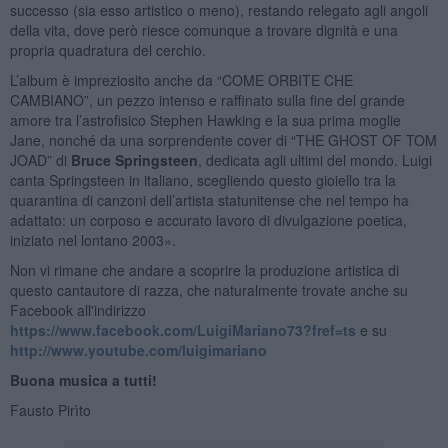
successo (sia esso artistico o meno), restando relegato agli angoli
della vita, dove però riesce comunque a trovare dignità e una
propria quadratura del cerchio.
L’album è impreziosito anche da “COME ORBITE CHE
CAMBIANO”, un pezzo intenso e raffinato sulla fine del grande
amore tra l’astrofisico Stephen Hawking e la sua prima moglie
Jane, nonché da una sorprendente cover di “THE GHOST OF TOM
JOAD” di
Bruce Springsteen
, dedicata agli ultimi del mondo. Luigi
canta Springsteen in italiano, scegliendo questo gioiello tra la
quarantina di canzoni dell’artista statunitense che nel tempo ha
adattato: un corposo e accurato lavoro di divulgazione poetica,
iniziato nel lontano 2003».
Non vi rimane che andare a scoprire la produzione artistica di
questo cantautore di razza, che naturalmente trovate anche su
Facebook all'indirizzo
https://www.facebook.com/LuigiMariano73?fref=ts
e su
http://www.youtube.com/luigimariano
Buona musica a tutti!
Fausto Pirìto