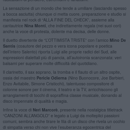
La sensazione di un mondo che tende a umiliare (lasciando spesso
a bocca asciutta) chiunque ci metta cuore, preparazione e studio si
manifesta nel rock di “ALLA FINE DEL CHECK”, assieme alla
cantautrice
Nina Monti
, che indirettamente regala (nei suoi cori)
anche la voce di protesta, dolente ma decisa, delle donne.
Il duetto divertente de “L’OTTIMISTA TRISTE” con l’amico
Mino De
Santis
(coautore del pezzo e vera icona popolare e poetica
dell’intero Salento) riporta Luigi alle proprie radici del Sud, alle
espressioni dialettali più di pancia, all’autoironia scanzonata: veri
balsami per superare molte difficoltà del quotidiano.
Il clarinetto, il sax soprano, la tromba e il flauto di un altro ospite,
ossia del maestro
Pericle Odierna
(Nino Buonocore, Joe Barbieri,
Enzo Avitabile, Simone Cristicchi), talentuoso compositore di
colonne sonore per il cinema, il teatro e la TV, arricchiscono gli
arrangiamenti di tocchi di sopraffina classe musicale, donando al
disco impennate di qualità e magia.
Infine la voce di
Neri Marcorè
, presente nella nostalgica titletrack
“CANZONI ALL’ANGOLO” e legato a Luigi da molteplici passioni
comuni, sembra anche tirare le fila di un disco che rivela un occhio
di simpatia verso chi non vive l’esuberanza egocentrica del