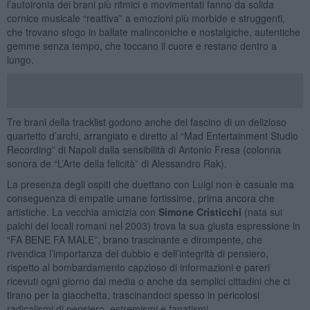
l’autoironia dei brani più ritmici e movimentati fanno da solida
cornice musicale “reattiva” a emozioni più morbide e struggenti,
che trovano sfogo in ballate malinconiche e nostalgiche, autentiche
gemme senza tempo, che toccano il cuore e restano dentro a
lungo.
Tre brani della tracklist godono anche del fascino di un delizioso
quartetto d’archi, arrangiato e diretto al “Mad Entertainment Studio
Recording” di Napoli dalla sensibilità di Antonio Fresa (colonna
sonora de “L’Arte della felicità” di Alessandro Rak).
La presenza degli ospiti che duettano con Luigi non è casuale ma
conseguenza di empatie umane fortissime, prima ancora che
artistiche. La vecchia amicizia con
Simone Cristicchi
(nata sui
palchi dei locali romani nel 2003) trova la sua giusta espressione in
“FA BENE FA MALE”, brano trascinante e dirompente, che
rivendica l’importanza del dubbio e dell’integrità di pensiero,
rispetto al bombardamento capzioso di informazioni e pareri
ricevuti ogni giorno dai media o anche da semplici cittadini che ci
tirano per la giacchetta, trascinandoci spesso in pericolosi
radicalismi di pensiero, estremismi e fanatismi.