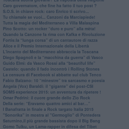
Caro governatore, che fine ha fatto il tuo post ?
S.O.S. in chiave rock: caro Enrico ti scrivo...
Tu chiamale se vuoi... Canzoni da Marciapiede!
​Tutta la magia del Mediterraneo a Villa Malaspina
​Pino Scotto: un rocker “duro e puro” alla mèta!
​Quando la Canzone fa rima con Kafka e Rivoluzione
​Fortis:la “lunga corsa” di un cantautore di razza
Alice e il Premio Internazionale della Libertà
​L'incanto del Mediterraneo abbraccia la Toscana
​Diego Spagnoli e la “macchina da guerra” di Vasco
​Guido Elmi: da Vasco Rossi alla “beautiful life”
​Castelo: quando il fado incontrò i Rolling Stones
La censura di Facebook si abbatte sul club Tenco
Fabio Balzano: 10 “minestre” tra sarcasmo e poesia
Angela (Vox) Baraldi: il “gigante” dei post-CSI
​SOMS experience 2015: un avventura da ripetere !
Omar Pedrini: il cuore grande dello Zio Rock
Della serie: “Eravamo quattro amici al bar…”
I Banafratta in finale a Rock targato Italia 2015
"Sonorika" in mostra al "Germoglio" di Pontedera
​Saturnino,il più grande bassista dopo il Big Bang
​Gomo Tulku, un Lama-rapper in difesa del Tibet