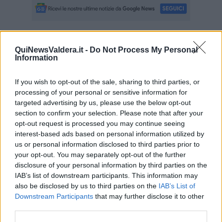
Se vuoi leggere le notizie principali della Toscana iscriviti alla
QuiNewsValdera.it -
Do Not Process My Personal
Newsletter QUInews - ToscanaMedia.
Arriva gratis tutti i giorni
Information
alle 20:00 direttamente nella tua casella di posta.
Basta cliccare
QUI
If you wish to opt-out of the sale, sharing to third parties, or
processing of your personal or sensitive information for
Fotogallery
targeted advertising by us, please use the below opt-out
section to confirm your selection. Please note that after your
opt-out request is processed you may continue seeing
interest-based ads based on personal information utilized by
us or personal information disclosed to third parties prior to
your opt-out. You may separately opt-out of the further
disclosure of your personal information by third parties on the
IAB’s list of downstream participants. This information may
Videogallery
also be disclosed by us to third parties on the
IAB’s List of
Downstream Participants
that may further disclose it to other
third parties.