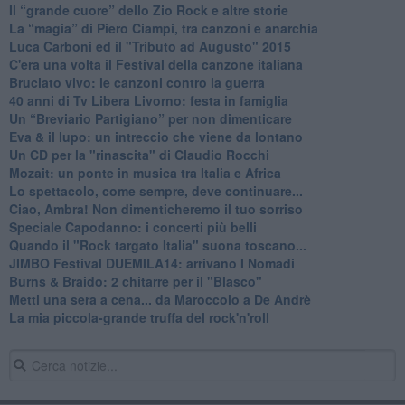
​Il “grande cuore” dello Zio Rock e altre storie
La “magia” di Piero Ciampi, tra canzoni e anarchia
Luca Carboni ed il "Tributo ad Augusto" 2015
C'era una volta il Festival della canzone italiana
Bruciato vivo: le canzoni contro la guerra
40 anni di Tv Libera Livorno: festa in famiglia
Un “Breviario Partigiano” per non dimenticare
Eva & il lupo: un intreccio che viene da lontano
Un CD per la "rinascita" di Claudio Rocchi
Mozait: un ponte in musica tra Italia e Africa
Lo spettacolo, come sempre, deve continuare...
Ciao, Ambra! Non dimenticheremo il tuo sorriso
Speciale Capodanno: i concerti più belli
Quando il "Rock targato Italia" suona toscano...
JIMBO Festival DUEMILA14: arrivano I Nomadi
Burns & Braido: 2 chitarre per il "Blasco"
Metti una sera a cena... da Maroccolo a De Andrè
La mia piccola-grande truffa del rock'n'roll