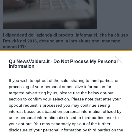
I dipendenti dell'azienda di prodotti informatici, che ha chiuso
l'attività nel 2016, denunciano la loro situazione: mancano
ancora i Tfr
QuiNewsValdera.it -
Do Not Process My Personal
Information
If you wish to opt-out of the sale, sharing to third parties, or
CALCINAIA —
Tornano purtroppo alla ribalta gli
ex lavoratori
processing of your personal or sensitive information for
della Cdc
, poi CiDiCi, azienda di prodotti informatici con sede
targeted advertising by us, please use the below opt-out
legale a Pontedera che, dal 2016, ha chiuso i battenti dopo il
section to confirm your selection. Please note that after your
fallimento.
opt-out request is processed you may continue seeing
Un gruppo di queste persone, infatti, sta ancora aspettando di
interest-based ads based on personal information utilized by
ricevere
parte delle somme loro dovute
, che riguardano per
us or personal information disclosed to third parties prior to
esempio i Tfr, ma anche le ferie e le maternità. Secondo quanto
your opt-out. You may separately opt-out of the further
riportato da
Il Tirreno
, infatti, i soldi a disposizione ci sono, ma la
disclosure of your personal information by third parties on the