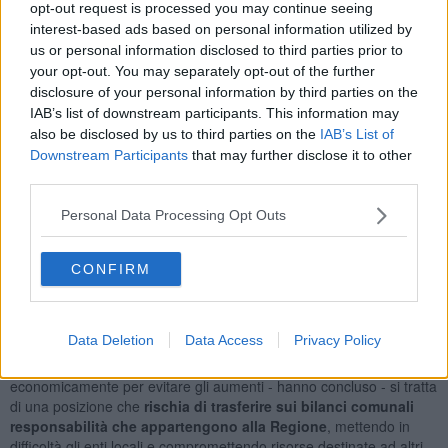
biglietti e abbonamenti per autobus e tramvia
- hanno spiegato
opt-out request is processed you may continue seeing
i consiglieri Daniele Ranfagni, Matteo Becherini, Elisa Venanti,
interest-based ads based on personal information utilized by
Caterina Crimeni e Marco Buggiani - una scelta che rischia di avere
us or personal information disclosed to third parties prior to
conseguenze pesanti su migliaia di cittadini che ogni giorno
your opt-out. You may separately opt-out of the further
utilizzano il trasporto pubblico
per raggiungere il posto di lavoro,
disclosure of your personal information by third parties on the
la scuola o i servizi essenziali".
IAB’s list of downstream participants. This information may
also be disclosed by us to third parties on the
IAB’s List of
Downstream Participants
that may further disclose it to other
third parties.
"In un momento in cui famiglie, pensionati e lavoratori devono già
fare i conti con il caro vita e con una perdita costante del potere
Personal Data Processing Opt Outs
d'acquisto,
riteniamo sbagliato scaricare ulteriori costi su chi
utilizza i mezzi pubblici non per scelta, ma per necessità
-
CONFIRM
hanno aggiunto - il trasporto pubblico rappresenta un servizio
fondamentale che dovrebbe essere incentivato e reso più
accessibile, non trasformato in un ulteriore peso economico".
Data Deletion
Data Access
Privacy Policy
"Ancora più preoccupante è il messaggio lanciato dalla Regione,
secondo cui sarebbero i
Comuni
a dover intervenire
economicamente per evitare gli aumenti - hanno concluso - si tratta
di una posizione che
rischia di trasferire sui bilanci comunali
responsabilità che appartengono alla Regione
, mettendo in
difficoltà gli enti locali e compromettendo risorse destinate ad altri