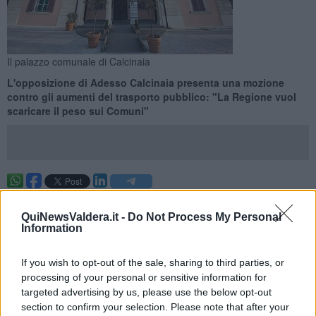
Il palazzo comunale di Calcinaia
L'opposizione di Adesso Calcinaia presenta una mozione
contro gli aumenti del trasporto pubblico: "La Regione vuol
scaricare il peso sui Comuni"
CALCINAIA —
Gli aumenti delle
tariffe del trasporto pubblico
locale
annunciati dalla Regione arrivano sui banchi del
Consiglio
QuiNewsValdera.it -
Do Not Process My Personal
comunale
. A presentare una mozione per chiedere al sindaco
Information
Cristiano Alderigi di esprimersi in modo contrario ai rincari è stato il
gruppo di opposizione di
Adesso Calcinaia
, che invita la Giunta ad
If you wish to opt-out of the sale, sharing to third parties, or
attivarsi per sventare il rialzo.
processing of your personal or sensitive information for
"Le recenti dichiarazioni del presidente della Toscana Eugenio
targeted advertising by us, please use the below opt-out
Giani hanno confermato l'
imminente aumento del costo di
section to confirm your selection. Please note that after your