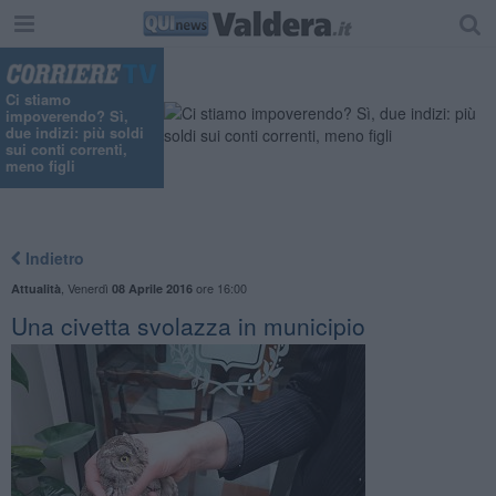
Ci stiamo
impoverendo? Sì,
due indizi: più soldi
sui conti correnti,
meno figli
Indietro
,
Venerdì
ore 16:00
Attualità
08 Aprile 2016
Una civetta svolazza in municipio