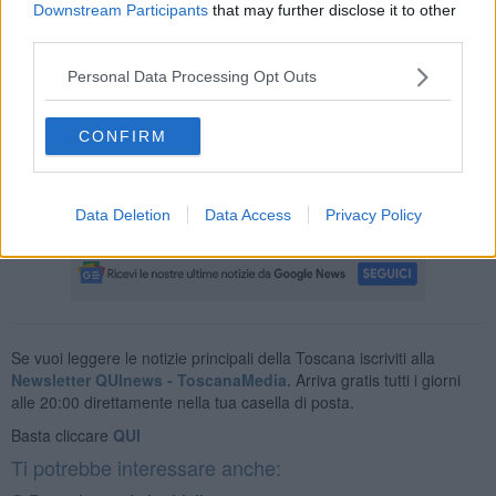
Downstream Participants
that may further disclose it to other
A soccorrerla ci ha pensato l'assessore
Cristiano Alderigi
. E' stato
third parties.
chiamato il
Centro recupero uccelli di Livorno
che ha
prontamente fornito il numero di un
volontario del Wwf
attivo nella
Personal Data Processing Opt Outs
provincia pisana, il quale ha fornito i consigli per capire se l'animale
avesse riportato un
trauma cranico
. Accertate le buone condizioni,
la civetta è stata fatta calmare all'interno di una scatola forata e poi
CONFIRM
è liberata nel lucernario.
Data Deletion
Data Access
Privacy Policy
Se vuoi leggere le notizie principali della Toscana iscriviti alla
Newsletter QUInews - ToscanaMedia.
Arriva gratis tutti i giorni
alle 20:00 direttamente nella tua casella di posta.
Basta cliccare
QUI
Ti potrebbe interessare anche: