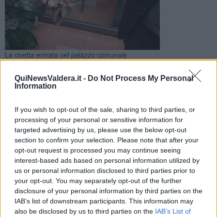
La civetta entrata nel palazzo comunale
L'animale è stato rinvenuto all'interno dell'archivio, poi è
QuiNewsValdera.it -
Do Not Process My Personal
scappato nella sala consiliare creando un po' di scompiglio
Information
nel palazzo comunale
If you wish to opt-out of the sale, sharing to third parties, or
processing of your personal or sensitive information for
targeted advertising by us, please use the below opt-out
section to confirm your selection. Please note that after your
CALCINAIA —
Un ospite inusuale ha fatto visita ai dipendenti
opt-out request is processed you may continue seeing
comunali nella mattina di oggi, venerdì 8 aprile. Si tratta di una
interest-based ads based on personal information utilized by
piccola
civetta
che è stata rinvenuta da un'impiegata all'interno
us or personal information disclosed to third parties prior to
dell'archivio, al piano più alto del municipio, per poi andare a
your opt-out. You may separately opt-out of the further
svolazzare in sala consiliare dove spaventata e infastidita dalla luce
disclosure of your personal information by third parties on the
del giorno ha sbattuto contro la porta a vetri cadendo a terra
IAB’s list of downstream participants. This information may
stordita.
also be disclosed by us to third parties on the
IAB’s List of