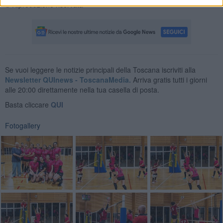
© Riproduzione riservata
Se vuoi leggere le notizie principali della Toscana iscriviti alla
Newsletter QUInews - ToscanaMedia.
Arriva gratis tutti i giorni
alle 20:00 direttamente nella tua casella di posta.
Basta cliccare
QUI
Fotogallery