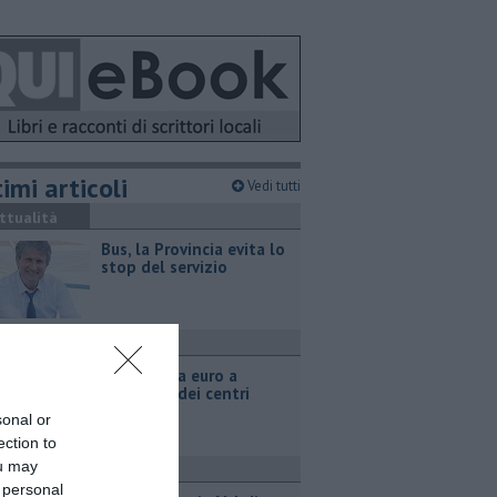
imi articoli
Vedi tutti
ttualità
Bus, la Provincia evita lo
stop del servizio
ttualità
Oltre 7mila euro a
sostegno dei centri
estivi
sonal or
ection to
ou may
ttualità
 personal