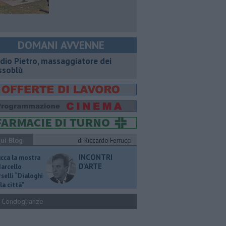
DOMANI AVVENNE
dio Pietro, massaggiatore dei
ssoblù
ui Blog
di Riccardo Ferrucci
INCONTRI
ucca la mostra
D'ARTE
Marcello
selli “Dialoghi
la città"
Condoglianze