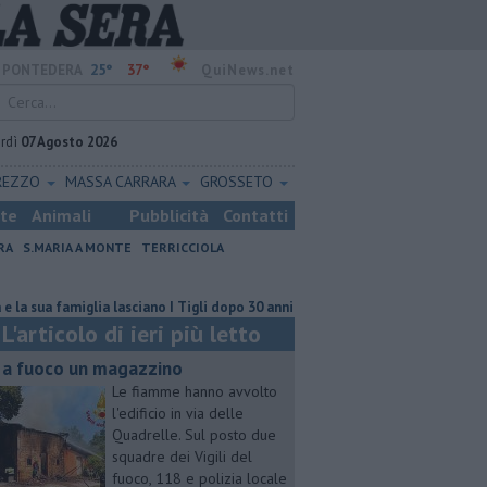
25°
37°
PONTEDERA
QuiNews.net
rdì
07 Agosto 2026
REZZO
MASSA CARRARA
GROSSETO
ste
Animali
Pubblicità
Contatti
RA
S.MARIA A MONTE
TERRICCIOLA
a famiglia lasciano I Tigli dopo 30 anni
Bus, la Provincia evita lo stop de
L'articolo di ieri più letto
 a fuoco un magazzino
Le fiamme hanno avvolto
l'edificio in via delle
Quadrelle. Sul posto due
squadre dei Vigili del
fuoco, 118 e polizia locale