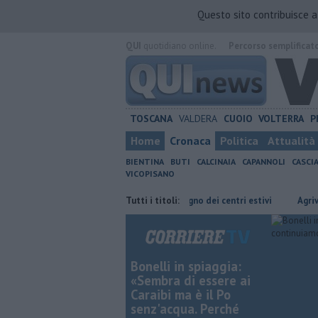
Questo sito contribuisce 
QUI
quotidiano online.
Percorso semplificat
TOSCANA
VALDERA
CUOIO
VOLTERRA
P
Home
Cronaca
Politica
Attualità
BIENTINA
BUTI
CALCINAIA
CAPANNOLI
CASCI
VICOPISANO
ervizio
Oltre 7mila euro a sostegno dei centri estivi
Tutti i titoli:
Agrivoltaico 
Bonelli in spiaggia:
«Sembra di essere ai
Caraibi ma è il Po
senz'acqua. Perché