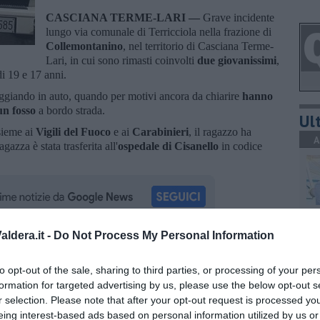
CASCIANA TERME-LARI —
Grave incidente
lungo via comunale di Terricciola nella frazione di
Collemontanino
, nel territorio di Casciana Terme-
Lari, in cui sono rimasti coinvolti
due giovanissimi
,
i 19 e 17 anni.
ggiando in auto, quando per motivi ancora da chiarire
hanno
 un fosso
a bordo strada.
Ult
nsieme ai
Vigili del Fuoco
e ai
Carabinieri
, il ragazzo ha
A
agazza è stata trasferita all'
ospedale di Cisanello
in codice
A
ldera.it -
Do Not Process My Personal Information
oscana iscriviti alla
Newsletter QUInews - ToscanaMedia.
amente nella tua casella di posta.
to opt-out of the sale, sharing to third parties, or processing of your per
formation for targeted advertising by us, please use the below opt-out s
r selection. Please note that after your opt-out request is processed y
A
eing interest-based ads based on personal information utilized by us or