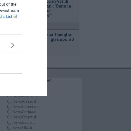
Agrivoltaico in Val di
out of the
Cava, Trapani: "Bene la
 downstream
Valutazione
ambientale""
B’s List of
ttualità
Lucia e la sua famiglia
lasciano I Tigli dopo 30
anni
IL NETWORK QuiNews.net
QuiNewsAbetone.it
QuiNewsAmiata.it
QuiNewsAnimali.it
QuiNewsArezzo.it
QuiNewsCasentino.it
QuiNewsCecina.it
QuiNewsChianti.it
QuiNewsCuoio.it
QuiNewsElba.it