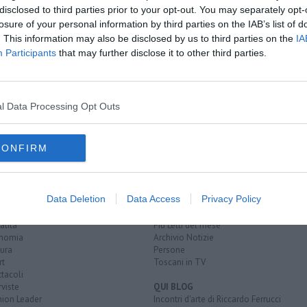
disclosed to third parties prior to your opt-out. You may separately opt-
losure of your personal information by third parties on the IAB’s list of
16 anni
l camion
. This information may also be disclosed by us to third parties on the
IA
Participants
that may further disclose it to other third parties.
A
tanino
ospedale cisanello
l Data Processing Opt Outs
CONFIRM
EGORIE
RUBRICHE
Data Deletion
Data Access
Privacy Policy
naca
Le notizie di oggi
tica
Più Letti della settimana
alità
Più Letti del mese
nomia
Archivio Notizie
ura
Persone
rt
Toscani in TV
tacoli
rviste
QUI BLOG
nion Leader
Incontri d'arte di Riccardo Ferrucci