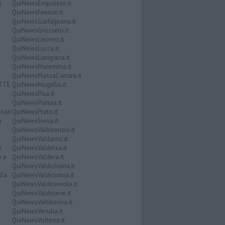
i
QuiNewsEmpolese.it
QuiNewsFirenze.it
QuiNewsGarfagnana.it
QuiNewsGrosseto.it
QuiNewsLivorno.it
QuiNewsLucca.it
QuiNewsLunigiana.it
QuiNewsMaremma.it
QuiNewsMassaCarrara.it
ATTE
QuiNewsMugello.it
QuiNewsPisa.it
QuiNewsPistoia.it
nari
QuiNewsPrato.it
a
QuiNewsSiena.it
QuiNewsValbisenzio.it
QuiNewsValdarno.it
i
QuiNewsValdelsa.it
o e
QuiNewsValdera.it
QuiNewsValdichiana.it
lla
QuiNewsValdicornia.it
QuiNewsValdinievole.it
QuiNewsValdisieve.it
QuiNewsValtiberina.it
QuiNewsVersilia.it
QuiNewsVolterra.it