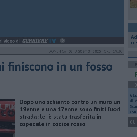
Ad
ro
DOMENICA
03 AGOSTO 2025
ORE 19:30
 finiscono in un fosso
Q
A L
Dopo uno schianto contro un muro un
di 
Scar
19enne e una 17enne sono finiti fuori
con 
strada: lei è stata trasferita in
QUI
ospedale in codice rosso