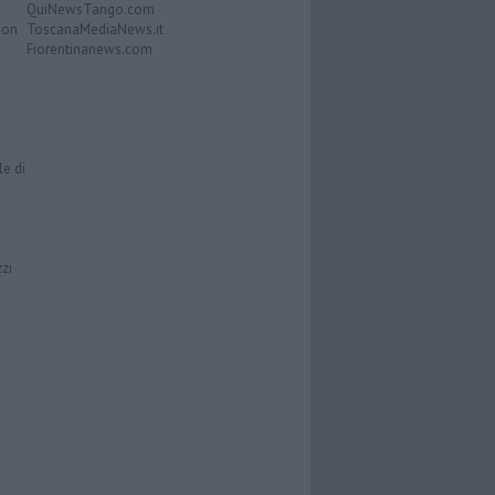
QuiNewsTango.com
Don
ToscanaMediaNews.it
Fiorentinanews.com
le di
zzi