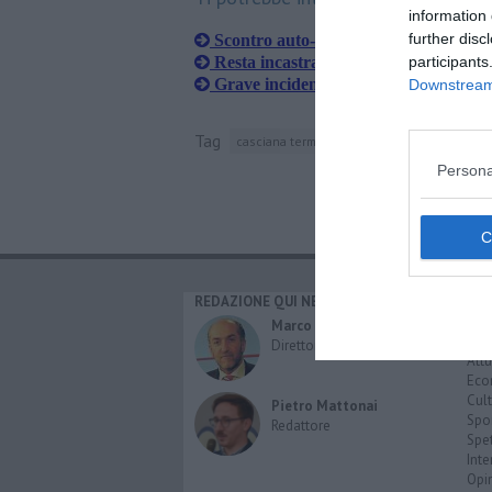
information 
further disc
Scontro auto-moto, ferita ragazza di 
Resta incastrato con la gamba sotto i
participants
Grave incidente sulla Sp31
Downstream 
Tag
casciana terme lari
terricciola
collemon
Persona
REDAZIONE QUI NEWS
CAT
Cro
Marco Migli
Poli
Direttore Responsabile
Attu
Eco
Cult
Pietro Mattonai
Spo
Redattore
Spet
Inte
Opi