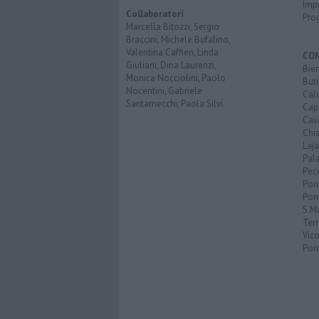
Imp
Collaboratori
Pro
Marcella Bitozzi, Sergio
Braccini, Michele Bufalino,
Valentina Caffieri, Linda
CO
Giuliani, Dina Laurenzi,
Bien
Monica Nocciolini, Paolo
Buti
Nocentini, Gabriele
Calc
Santarnecchi, Paola Silvi.
Cap
Cas
Chi
Laja
Pala
Pecc
Pon
Pon
S.M
Terr
Vic
Pon