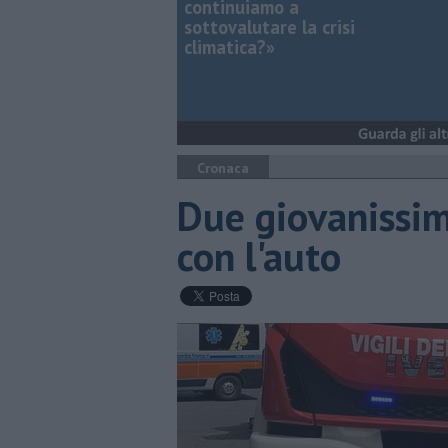
continuiamo a
sottovalutare la crisi
climatica?»
Cronaca
Due giovanissimi
con l'auto