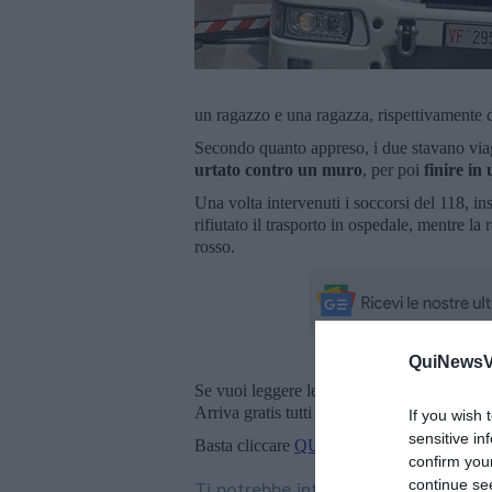
un ragazzo e una ragazza, rispettivamente d
Secondo quanto appreso, i due stavano via
urtato contro un muro
, per poi
finire in
Una volta intervenuti i soccorsi del 118, i
rifiutato il trasporto in ospedale, mentre la r
rosso.
QuiNewsVa
Se vuoi leggere le notizie principali della T
Arriva gratis tutti i giorni alle 20:00 dirett
If you wish 
sensitive in
Basta cliccare
QUI
confirm you
continue se
Ti potrebbe interessare anche: