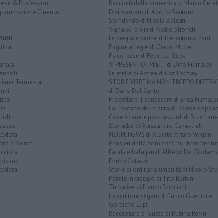
rese & Professioni
Racconti della domenica di Marco Celat
grammazione Cinema
Disincantato di Adolfo Santoro
Sorridendo di Nicola Belcari
Vignaioli e vini di Nadio Stronchi
MUNI
Le pregiate penne di Pierantonio Pardi
tina
Pagine allegre di Gianni Micheli
Psico-cose di Federica Giusti
inaia
VI PRESENTO I MIEI... di Dino Fiumalbi
annoli
Le stelle di Astrea di Edit Permay
ciana Terme-Lari
STORIE VISPE MA NON TROPPO DISTR
anni
di Dario Dal Canto
tico
Progettare il benessere di Erica Fiumalbi
ia
La Toscana della birra di Davide Cappan
ioli
Cose strane e posti assurdi di Blue Lam
sacco
Storielba di Alessandro Canestrelli
tedera
NEURONEWS di Alberto Arturo Vergani
aria a Monte
Pensieri della domenica di Libero Ventur
icciola
Fauda e balagan di Alfredo De Girolam
opisano
Enrico Catassi
tedera
Storie di ordinaria umanità di Nicolò Ste
Parole in viaggio di Tito Barbini
Turbative di Franco Bonciani
Lo scrittore sfigato di Enrico Guerrini e
Gordiano Lupi
Raccontare di Gusto di Rubina Rovini