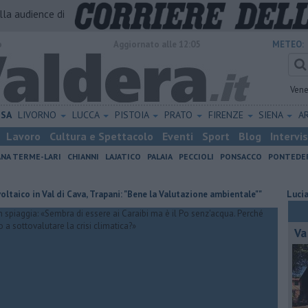
alla audience di
o
Aggiornato alle 12:05
METEO:
Vene
ISA
LIVORNO
LUCCA
PISTOIA
PRATO
FIRENZE
SIENA
A
Lavoro
Cultura e Spettacolo
Eventi
Sport
Blog
Intervi
ANA TERME-LARI
CHIANNI
LAJATICO
PALAIA
PECCIOLI
PONSACCO
PONTEDE
in Val di Cava, Trapani: "Bene la Valutazione ambientale""
Lucia e la su
Va