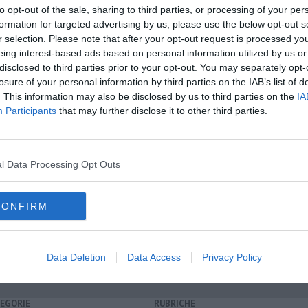
to opt-out of the sale, sharing to third parties, or processing of your per
formation for targeted advertising by us, please use the below opt-out s
r selection. Please note that after your opt-out request is processed y
oscana iscriviti alla
Newsletter QUInews - ToscanaMedia.
eing interest-based ads based on personal information utilized by us or
A
amente nella tua casella di posta.
disclosed to third parties prior to your opt-out. You may separately opt-
losure of your personal information by third parties on the IAB’s list of
. This information may also be disclosed by us to third parties on the
IA
Participants
that may further disclose it to other third parties.
iaggio
l Data Processing Opt Outs
ra
casciana terme
armando picchi
piaggio
cina
burkina faso
CONFIRM
tedera
inglese
Data Deletion
Data Access
Privacy Policy
EGORIE
RUBRICHE