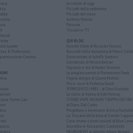
naca
Le notizie di oggi
tica
Più Letti della settimana
alità
Più Letti del mese
nomia
Archivio Notizie
ura
Persone
rt
Toscani in TV
tacoli
rviste
QUI BLOG
nion Leader
Incontri d'arte di Riccardo Ferrucci
rese & Professioni
Racconti della domenica di Marco Celat
grammazione Cinema
Disincantato di Adolfo Santoro
Sorridendo di Nicola Belcari
Vignaioli e vini di Nadio Stronchi
MUNI
Le pregiate penne di Pierantonio Pardi
tina
Pagine allegre di Gianni Micheli
Psico-cose di Federica Giusti
inaia
VI PRESENTO I MIEI... di Dino Fiumalbi
annoli
Le stelle di Astrea di Edit Permay
ciana Terme-Lari
STORIE VISPE MA NON TROPPO DISTR
anni
di Dario Dal Canto
tico
Progettare il benessere di Erica Fiumalbi
ia
La Toscana della birra di Davide Cappan
ioli
Cose strane e posti assurdi di Blue Lam
sacco
Storielba di Alessandro Canestrelli
tedera
NEURONEWS di Alberto Arturo Vergani