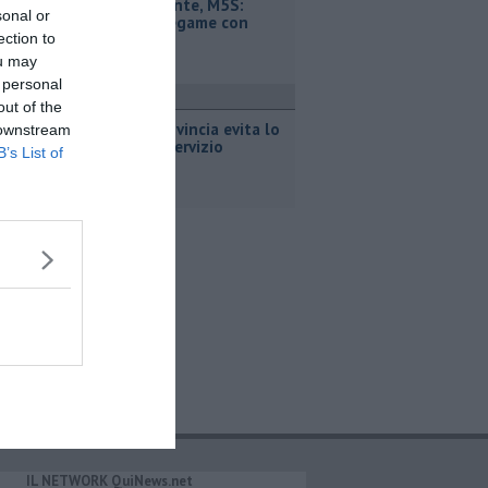
Retiambiente, M5S:
sonal or
"Nessun legame con
ection to
Giacetti"
ou may
 personal
ttualità
out of the
Bus, la Provincia evita lo
 downstream
stop del servizio
B’s List of
IL NETWORK QuiNews.net