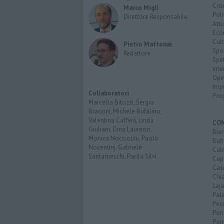
Cro
Marco Migli
Poli
Direttore Responsabile
Attu
Eco
Cult
Pietro Mattonai
Spo
Redattore
Spet
Inte
Opi
Imp
Collaboratori
Pro
Marcella Bitozzi, Sergio
Braccini, Michele Bufalino,
Valentina Caffieri, Linda
CO
Giuliani, Dina Laurenzi,
Bien
Monica Nocciolini, Paolo
Buti
Nocentini, Gabriele
Calc
Santarnecchi, Paola Silvi.
Cap
Cas
Chi
Laja
Pala
Pecc
Pon
Pon