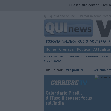
Questo sito contribuisce 
QUI
quotidiano online.
Percorso semplificat
TOSCANA
VALDERA
CUOIO
VOLTERRA
P
Home
Cronaca
Politica
Attualità
BIENTINA
BUTI
CALCINAIA
CAPANNOLI
CASCI
VICOPISANO
pi
Ossicombustore, "Serve chiarezza politica"
Tutti i titoli:
Retiambiente, M5S:
Calendario Pirelli,
diffuso il teaser: focus
sull'India