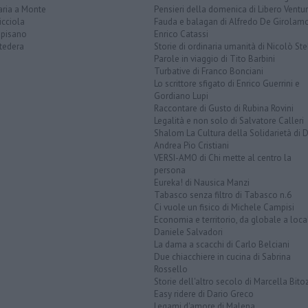
aria a Monte
Pensieri della domenica di Libero Ventur
icciola
Fauda e balagan di Alfredo De Girolam
opisano
Enrico Catassi
tedera
Storie di ordinaria umanità di Nicolò Ste
Parole in viaggio di Tito Barbini
Turbative di Franco Bonciani
Lo scrittore sfigato di Enrico Guerrini e
Gordiano Lupi
Raccontare di Gusto di Rubina Rovini
Legalità e non solo di Salvatore Calleri
Shalom La Cultura della Solidarietà di 
Andrea Pio Cristiani
VERSI-AMO di Chi mette al centro la
persona
Eureka! di Nausica Manzi
Tabasco senza filtro di Tabasco n.6
Ci vuole un fisico di Michele Campisi
Economia e territorio, da globale a loca
Daniele Salvadori
La dama a scacchi di Carlo Belciani
Due chiacchiere in cucina di Sabrina
Rossello
Storie dell'altro secolo di Marcella Bito
Easy ridere di Dario Greco
Legami d'amore di Malena ...