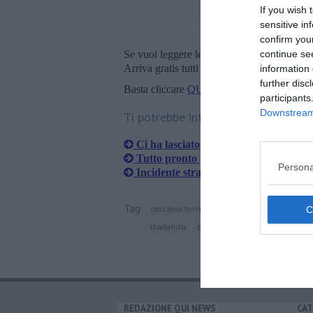
If you wish 
sensitive in
confirm you
Se vuoi leggere le notizie principali della T
continue se
Arriva gratis tutti i giorni alle 20:00 dirett
information 
further disc
Basta cliccare
QUI
participants
Downstream 
Ti potrebbe interessare anche:
Ci ha lasciato l'Indiana Jones della P
Tutto pronto per la gara dei carretti
Persona
Incidente stradale, ferito un bambino
Tag
casciana terme lari
indiana jones
valde
thailandia
brasile
spagna
india
pon
REDAZIONE QUI NEWS
CAT