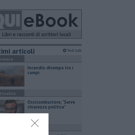
imi articoli
Vedi tutti
ronaca
Incendio divampa tra i
campi
ttualità
Ossicombustore, "Serve
chiarezza politica"
ttualità