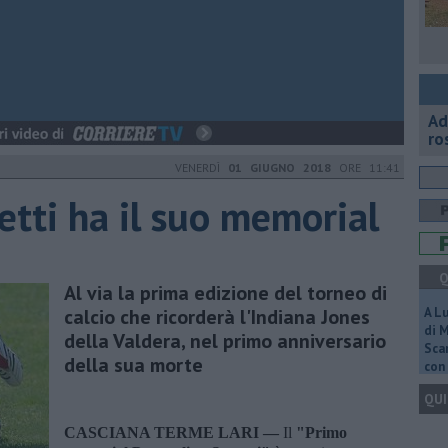
Ad
ro
VENERDÌ
01 GIUGNO 2018
ORE 11:41
etti ha il suo memorial
Q
Al via la prima edizione del torneo di
calcio che ricorderà l'Indiana Jones
A L
di 
della Valdera, nel primo anniversario
Scar
della sua morte
con 
QUI
CASCIANA TERME LARI —
Il
"Primo