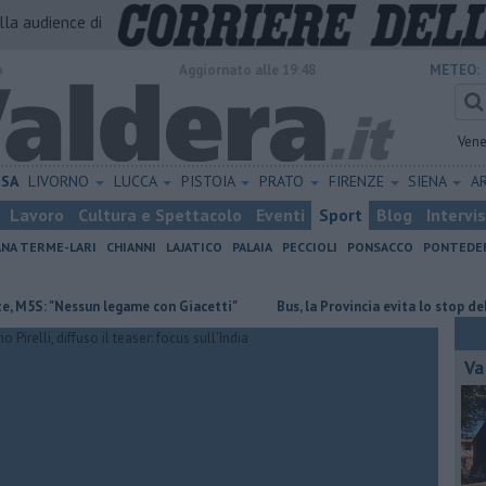
alla audience di
o
Aggiornato alle 19:48
METEO:
Vene
ISA
LIVORNO
LUCCA
PISTOIA
PRATO
FIRENZE
SIENA
A
Lavoro
Cultura e Spettacolo
Eventi
Sport
Blog
Intervi
ANA TERME-LARI
CHIANNI
LAJATICO
PALAIA
PECCIOLI
PONSACCO
PONTEDE
 "Nessun legame con Giacetti"
Bus, la Provincia evita lo stop del serviz
Va