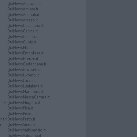
QuiNewsAbetone.it
QuiNewsAmiata.it
QuiNewsAnimali.it
QuiNewsArezzo.it
QuiNewsCasentino.it
QuiNewsCecina.it
QuiNewsChianti.it
QuiNewsCuoio.it
QuiNewsElba.it
i
QuiNewsEmpolese.it
QuiNewsFirenze.it
QuiNewsGarfagnana.it
QuiNewsGrosseto.it
QuiNewsLivorno.it
QuiNewsLucca.it
QuiNewsLunigiana.it
QuiNewsMaremma.it
QuiNewsMassaCarrara.it
ATTE
QuiNewsMugello.it
QuiNewsPisa.it
QuiNewsPistoia.it
nari
QuiNewsPrato.it
a
QuiNewsSiena.it
QuiNewsValbisenzio.it
QuiNewsValdarno.it