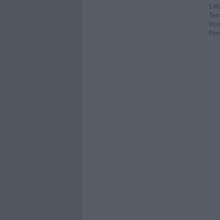
S.M
Terr
Vic
Pon