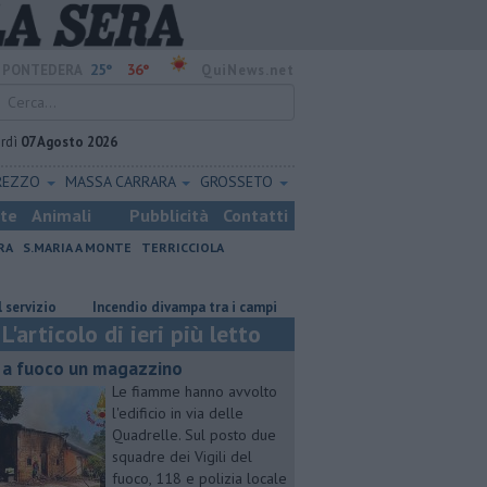
25°
36°
PONTEDERA
QuiNews.net
rdì
07 Agosto 2026
REZZO
MASSA CARRARA
GROSSETO
ste
Animali
Pubblicità
Contatti
RA
S.MARIA A MONTE
TERRICCIOLA
io
Incendio divampa tra i campi
Ossicombustore, "Serve chiarezza 
L'articolo di ieri più letto
 a fuoco un magazzino
Le fiamme hanno avvolto
l'edificio in via delle
Quadrelle. Sul posto due
squadre dei Vigili del
fuoco, 118 e polizia locale