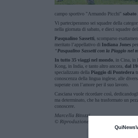
campo sportivo "Armando Picchi"
sabato
Vi parteciperanno sei squadre della categor
nella giornata di sabato, e dieci squadre d
Pasqualino Sassetti
, scomparso esattament
meritato l’appellativo di
Indiana Jones
per
“
Pasqualino Sassetti con la Piaggio nel
In tutto 35 viaggi nel mondo
, in Cina, in
Kong, in India, e tanto altro ancora,
dal 19
specializzato della
Piaggio di Pontedera
tr
conoscenza della lingua inglese, alle divers
superate con l’amore per il suo lavoro.
Casciana vuole ricordare così, dedicandogli 
ma determinato, che ha trasformato un pezzo
conoscere.
Marcella Bitozzi
© Riproduzione riservata
QuiNewsVa