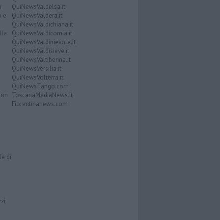
i
QuiNewsValdelsa.it
o e
QuiNewsValdera.it
QuiNewsValdichiana.it
lla
QuiNewsValdicornia.it
QuiNewsValdinievole.it
QuiNewsValdisieve.it
QuiNewsValtiberina.it
QuiNewsVersilia.it
QuiNewsVolterra.it
QuiNewsTango.com
Don
ToscanaMediaNews.it
Fiorentinanews.com
le di
zzi