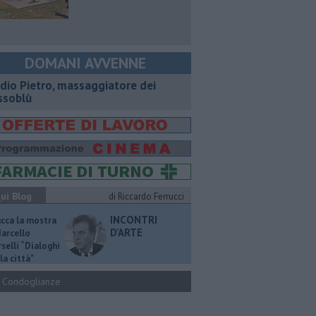
DOMANI AVVENNE
dio Pietro, massaggiatore dei
ssoblù
ui Blog
di Riccardo Ferrucci
INCONTRI
ucca la mostra
D'ARTE
Marcello
selli “Dialoghi
la città"
Condoglianze