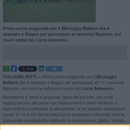
Prima uscita stagionale per il Minirugby Bellaria che è
sbarcato a Stagno per partecipare al memorial Bassano, sui
nuovi campi dei Lions Amaranto
COLLESALVETTI —
Prima uscita stagionale per il
Minirugby
Bellaria
che è sbarcato a Stagno per partecipare all’ 11′ memorial
Bassano, sui nuovi (e bellissimi) campi dei
Lions Amaranto.
Nonostante il “work in progress” tipico del periodo, con molti
ragazzi ancora alle prese con tesseramenti e visite mediche, e
dopo sole due settimane di allenamenti, le tre squadre partecipanti
(under 8, 10 e 12) hanno fatto buone prestazioni sfiorando tutte la
zona podio e soprattutto mettendo in mostra cuore, grinta, tecnica
e unità di squadra. Al torneo, divenuto ormai una manifestazione di