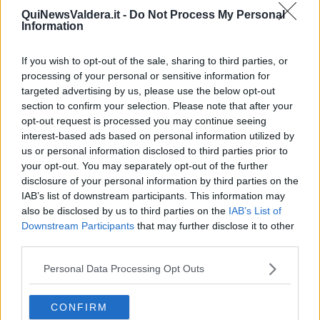
livello interregionale erano presenti, oltre naturalmente ai padroni di
QuiNewsValdera.it -
Do Not Process My Personal
casa
Lions, Amatori Genova, Parabiago, Union Rugby Arezzo,
Information
Scandicci, Cecina e Titani per un totale di oltre 350 ragazzi.
If you wish to opt-out of the sale, sharing to third parties, or
processing of your personal or sensitive information for
targeted advertising by us, please use the below opt-out
"C’è quindi di che essere soddisfatti e fiduciosi, le squadre
section to confirm your selection. Please note that after your
appaiono già pronte per affrontare i primi raggruppamenti dell’anno
opt-out request is processed you may continue seeing
in programma già dal prossimo fine settimana", hanno sottolineato
interest-based ads based on personal information utilized by
dal Bellaria.
us or personal information disclosed to third parties prior to
Hanno partecipato al torneo:
your opt-out. You may separately opt-out of the further
disclosure of your personal information by third parties on the
Under 8 (coach Riccardo Meini): Marco Tomeo, Tommaso di
IAB’s list of downstream participants. This information may
Lella, Luigi Presi, Jakob Abramini, Edoardo Bertini, Samuele
Ceccanti e Samuele Castellani
also be disclosed by us to third parties on the
IAB’s List of
Downstream Participants
that may further disclose it to other
Under 10 (coach Mattia Reino): Gregorio Cipolli, Pietro
third parties.
D’Angelo, Tommaso Dal Canto, Lorenzo Martini, Matteo
Vivace, Giulio Biasci, Giacomo Casalini, Alessandro d’Alessio,
Personal Data Processing Opt Outs
Alessio Mangiaracina, Sergio Minchilli, Andrea Orsucci,
Lorenzo Russolillo, Filippo Ferretti
CONFIRM
Under 12 (coach Dario Campani): Raul Biagini, Leonardo