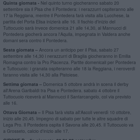
Quinta giornata -
Nel quinto turno giocheranno sabato 20
settembre sia il Pisa che il Pontedera: i nerazzurri ospiteranno alle
17 la Reggiana, mentre il Pontedera farà visita alla Lucchese, la
partita del Porta Elisa inizierà alle 16. Il fischio d'inizio del
Tuttocuoio sarà invece domenica 21 alle 14,30, al Mannucci di
Pontedera giocherà ancora l'Aquila, impegnata in Valdera anche
domani sera contro il Pontedera.
Sesta giornata –
Ancora un anticipo per il Pisa, sabato 27
settembre alle 14,30 i nerazzurri di Braglia giocheranno in Emilia
Romagna contro la Pro Piacenza. Partite domenicali per Pontedera
e Tuttocuoio: i granata ospiteranno alle 18 la Reggiana, i neroverdi
faranno visita alle 14,30 alla Pistoiese.
Settima giornata –
Domenica 5 ottobre andrà in scena il derby
all'Arena Garibaldi tra Pisa e Pontedera. sabato 4 ottobre il
Tuttocuoio riceverà al Mannucci il Santarcangelo, col via previsto
alle 16.
Ottava Giornata –
Il Pisa farà visita all'Ascoli venerdì 10 ottobre,
inizio alle 20,45. Impegno di sabato per tutte le altre squadre di
Lega Pro. Il Pontedera ospita il Savona alle 20,45. Il Tuttocuoio va
a Grosseto, calcio d'inizio alle 17.