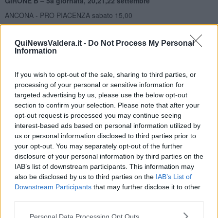
GIRONE B – 5a giornata, 20,21,22 settembre
ANCONA - PRO PIACENZA sabato 15,00
FORLI' - CARRARESE domenica 11,00
QuiNewsValdera.it -
Do Not Process My Personal
GROSSETO - PISTOIESE domenica 18,00
Information
LUCCHESE - PONTEDERA sabato 16,00
PISA - REGGIANA sabato 17,00
If you wish to opt-out of the sale, sharing to third parties, or
processing of your personal or sensitive information for
PRATO - SAVONA domenica 14,30
targeted advertising by us, please use the below opt-out
S.P.A.L. 2013 - ASCOLI PICCHIO domenica 16,00
section to confirm your selection. Please note that after your
opt-out request is processed you may continue seeing
SAN MARINO - SANTARCANGELO lunedì 20,45
interest-based ads based on personal information utilized by
TERAMO - GUBBIO sabato 14,30
us or personal information disclosed to third parties prior to
TUTTOCUOIO 1957 - L'AQUILA domenica 14,30
your opt-out. You may separately opt-out of the further
stadio"E.Mannucci",Pontedera
disclosure of your personal information by third parties on the
IAB’s list of downstream participants. This information may
GIRONE B – 6a giornata, 26,27,28 settembre
also be disclosed by us to third parties on the
IAB’s List of
ASCOLI PICCHIO - PRATO sabato 16,00
Downstream Participants
that may further disclose it to other
third parties.
CARRARESE - ANCONA venerdì 19,30
GROSSETO - FORLI' sabato 17,00
Personal Data Processing Opt Outs